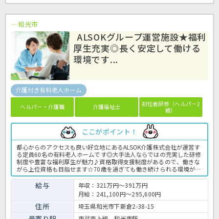
和光市
ALSOKグループ運営施設★福利
厚生充実◎長く安定して働ける
環境です...
介護付き有料老人ホーム
初任者研修（ヘルパー2
ヘルパー・介護職
介護福祉士
級）
ここがポイント！
都心からのアクセスも良い好立地にあるALSOK介護株式会社が運営す
る定員60名の有料老人ホームです◎大手法人ならではの充実した研修
制度や豊富な福利厚生が魅力♪資格取得支援制度があるので、働きな
がら上位資格も目指せます☆70歳を過ぎても働き続けられる環境が整
っているのも嬉しいポイント！毎年、職員の処遇改善を実施している
職員想いの会社で活躍しませんか？ 介護付き有料老人ホームでの介護
給与
年収：321万円～391万円
業務全般です。＜介護職 正職員 有料老人ホームの求人＞
月給：241,100円～295,600円
住所
埼玉県和光市下新倉2-38-15
最寄り駅
東武東上線 和光市駅