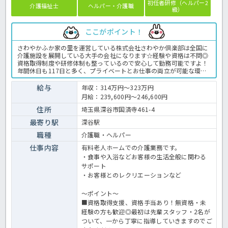
初任者研修（ヘルパー2
介護福祉士
ヘルパー・介護職
級）
ここがポイント！
さわやかふか家の里を運営している株式会社さわやか倶楽部は全国に
介護施設を展開している大手の会社になります☆経験や資格は不問◎
資格取得制度や研修体制も整っているので安心して勤務可能ですよ！
年間休日も117日と多く、プライベートとお仕事の両立が可能な環境
になります☆定年が65歳で長く勤務することも可能で、65歳以降も条
件面は変わらずに働けるので安心の職場です〇求人が気になる方は是
給与
年収：314万円～323万円
非ほっ介護までお問い合わせください！有料老人ホームでの介護業務
月給：239,600円～246,600円
全般です。＜介護職 正職員 有料老人ホームの求人＞
住所
埼玉県深谷市国済寺461-4
最寄り駅
深谷駅
職種
介護職・ヘルパー
仕事内容
有料老人ホームでの介護業務です。
・食事や入浴などお客様の生活全般に関わる
サポート
・お客様とのレクリエーションなど
～ポイント～
■資格取得支援、資格手当あり！無資格・未
経験の方も歓迎◎最初は先輩スタッフ・2名が
ついて、一から丁寧に指導していきますのでご