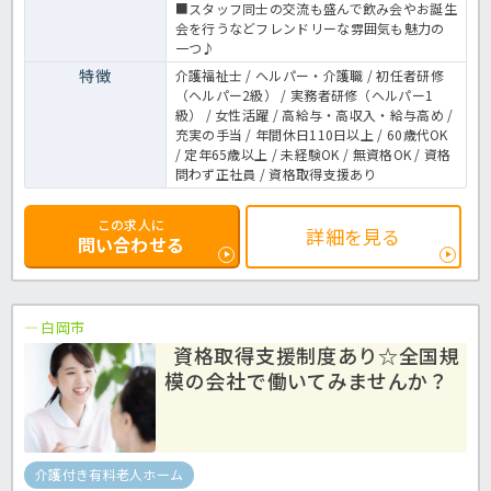
■スタッフ同士の交流も盛んで飲み会やお誕生
会を行うなどフレンドリーな雰囲気も魅力の
一つ♪
特徴
介護福祉士 / ヘルパー・介護職 / 初任者研修
（ヘルパー2級） / 実務者研修（ヘルパー1
級） / 女性活躍 / 高給与・高収入・給与高め /
充実の手当 / 年間休日110日以上 / 60歳代OK
/ 定年65歳以上 / 未経験OK / 無資格OK / 資格
問わず正社員 / 資格取得支援あり
この求人に
詳細を見る
問い合わせる
白岡市
資格取得支援制度あり☆全国規
模の会社で働いてみませんか？
介護付き有料老人ホーム