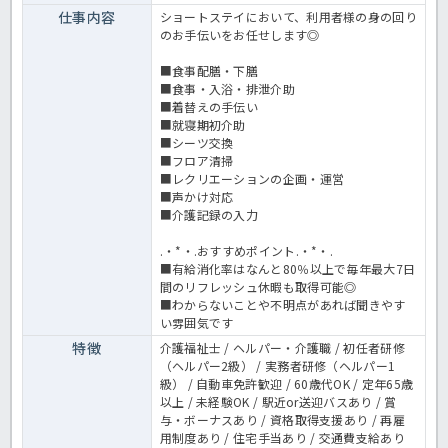
仕事内容
ショートステイにおいて、利用者様の身の回り
のお手伝いをお任せします◎
■食事配膳・下膳
■食事・入浴・排泄介助
■着替えの手伝い
■就寝期初介助
■シーツ交換
■フロア清掃
■レクリエーションの企画・運営
■声かけ対応
■介護記録の入力
.・*・.おすすめポイント.・*・.
■有給消化率はなんと80％以上で毎年最大7日
間のリフレッシュ休暇も取得可能◎
■わからないことや不明点があれば聞きやす
い雰囲気です
特徴
介護福祉士 / ヘルパー・介護職 / 初任者研修
（ヘルパー2級） / 実務者研修（ヘルパー1
級） / 自動車免許歓迎 / 60歳代OK / 定年65歳
以上 / 未経験OK / 駅近or送迎バスあり / 賞
与・ボーナスあり / 資格取得支援あり / 再雇
用制度あり / 住宅手当あり / 交通費支給あり