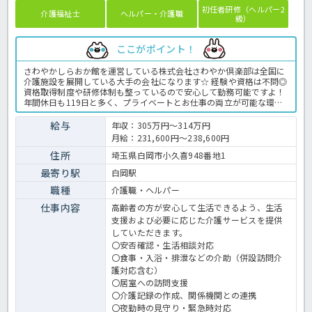
初任者研修（ヘルパー2
介護福祉士
ヘルパー・介護職
級）
ここがポイント！
さわやかしらおか館を運営している株式会社さわやか倶楽部は全国に
介護施設を展開している大手の会社になります☆ 経験や資格は不問◎
資格取得制度や研修体制も整っているので安心して勤務可能ですよ！
年間休日も119日と多く、プライベートとお仕事の両立が可能な環境
になります☆ 定年が65歳で長く勤務することも可能で、65歳以降も
条件面は変わらずに働けるので安心の職場です〇 求人が気になる方は
給与
年収：305万円～314万円
是非ほっ介護までお問い合わせください！ 有料老人ホームでの介護業
月給：231,600円～238,600円
務全般です。 ＜介護職 正職員 有料老人ホームの求人＞
住所
埼玉県白岡市小久喜948番地1
最寄り駅
白岡駅
職種
介護職・ヘルパー
仕事内容
高齢者の方が安心して生活できるよう、生活
支援および必要に応じた介護サービスを提供
していただきます。
〇安否確認・生活相談対応
〇食事・入浴・排泄などの介助（併設訪問介
護対応含む）
〇居室への訪問支援
〇介護記録の作成、関係機関との連携
〇夜勤時の見守り・緊急時対応