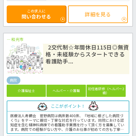
この求人に
詳細を見る
問い合わせる
和光市
2交代制☆年間休日115日◎無資
格・未経験からスタートできる
看護助手...
病院
初任者研修（ヘルパー2
介護福祉士
ヘルパー・介護職
級）
ここがポイント！
医療法人寿鶴会 菅野病院は病床数400床、『地域に根ざした病院づ
くり』をテーマに親切・丁寧な対応を行っています。同院における認
知症を含む精神科病棟での看護助手業務を行って頂く方を募集してい
ます。病院での経験がない方や、介護のお仕事が初めての方も丁寧な
指導で介護経験をしっかり取得する事ができますよ。社宅や託児施設