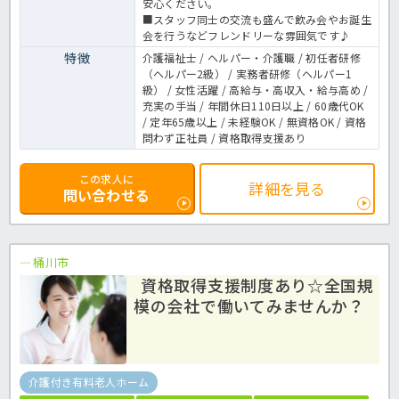
安心ください。
■スタッフ同士の交流も盛んで飲み会やお誕生
会を行うなどフレンドリーな雰囲気です♪
特徴
介護福祉士 / ヘルパー・介護職 / 初任者研修
（ヘルパー2級） / 実務者研修（ヘルパー1
級） / 女性活躍 / 高給与・高収入・給与高め /
充実の手当 / 年間休日110日以上 / 60歳代OK
/ 定年65歳以上 / 未経験OK / 無資格OK / 資格
問わず正社員 / 資格取得支援あり
この求人に
詳細を見る
問い合わせる
桶川市
資格取得支援制度あり☆全国規
模の会社で働いてみませんか？
介護付き有料老人ホーム