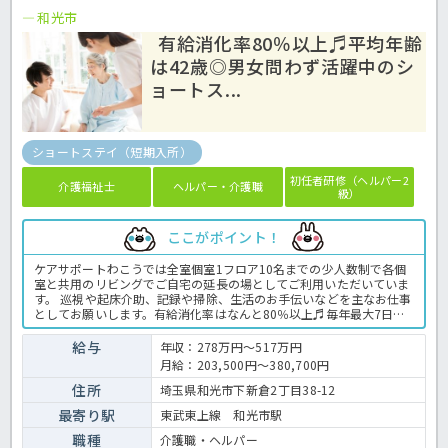
和光市
有給消化率80％以上♬平均年齢
は42歳◎男女問わず活躍中のシ
ョートス...
ショートステイ（短期入所）
初任者研修（ヘルパー2
介護福祉士
ヘルパー・介護職
級）
ここがポイント！
ケアサポートわこうでは全室個室1フロア10名までの少人数制で各個
室と共用のリビングでご自宅の延長の場としてご利用いただいていま
す。 巡視や起床介助、記録や掃除、生活のお手伝いなどを主なお仕事
としてお願いします。有給消化率はなんと80％以上♬毎年最大7日間
のリフレッシュ休暇も取得可能です！各種研修制度も充実しています
ので、ステップアップを目指す方にもおすすめの求人です。平均年齢
給与
年収：278万円～517万円
は42歳、男女比は4：6と男性も多く活躍されていますよ！ご興味をお
月給：203,500円～380,700円
持ちの方はお気軽にほっ介護までお問合せ下さいね♪ショートステイ
での介護業務全般です。 ＜介護職 正職員 ショートステイの求人＞
住所
埼玉県和光市下新倉2丁目38-12
最寄り駅
東武東上線 和光市駅
職種
介護職・ヘルパー