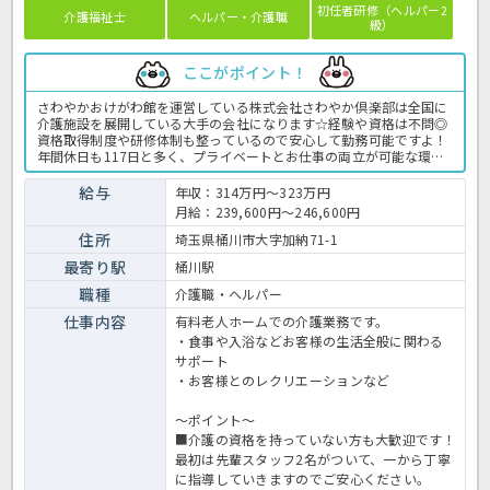
初任者研修（ヘルパー2
介護福祉士
ヘルパー・介護職
級）
ここがポイント！
さわやかおけがわ館を運営している株式会社さわやか倶楽部は全国に
介護施設を展開している大手の会社になります☆経験や資格は不問◎
資格取得制度や研修体制も整っているので安心して勤務可能ですよ！
年間休日も117日と多く、プライベートとお仕事の両立が可能な環境
になります☆定年が65歳で長く勤務することも可能で、65歳以降も条
件面は変わらずに働けるので安心の職場です〇求人が気になる方は是
給与
年収：314万円～323万円
非ほっ介護までお問い合わせください！有料老人ホームでの介護業務
月給：239,600円～246,600円
全般です。＜介護職 正職員 有料老人ホームの求人＞
住所
埼玉県桶川市大字加納71-1
最寄り駅
桶川駅
職種
介護職・ヘルパー
仕事内容
有料老人ホームでの介護業務です。
・食事や入浴などお客様の生活全般に関わる
サポート
・お客様とのレクリエーションなど
～ポイント～
■介護の資格を持っていない方も大歓迎です！
最初は先輩スタッフ2名がついて、一から丁寧
に指導していきますのでご安心ください。