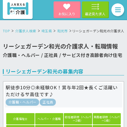
お気に入り
最近見た求人
TOP
介護求人検索
埼玉県
和光市
リーシェガーデン和光の介護求人
リーシェガーデン和光の介護求人・転職情報
介護職・ヘルパー / 正社員 / サービス付き高齢者向け住宅
リーシェガーデン和光の募集内容
駅徒歩10分◎未経験OK！賞与年2回★長くご活躍い
ただけるサ高住です♪
介護職・ヘルパー
正社員
初任者研修（ヘルパ
実務者研修（ヘルパ
介護福祉士
ヘルパー・介護職
ー2級）
ー1級）