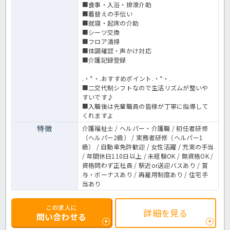
■食事・入浴・排泄介助
■着替えの手伝い
■就寝・起床の介助
■シーツ交換
■フロア清掃
■体調確認・声かけ対応
■介護記録登録
.・*・.おすすめポイント.・*・.
■二交代制シフトなので生活リズムが整いや
すいです♪
■入職後は先輩職員の皆様が丁寧に指導して
くれますよ
特徴
介護福祉士 / ヘルパー・介護職 / 初任者研修
（ヘルパー2級） / 実務者研修（ヘルパー1
級） / 自動車免許歓迎 / 女性活躍 / 充実の手当
/ 年間休日110日以上 / 未経験OK / 無資格OK /
資格問わず正社員 / 駅近or送迎バスあり / 賞
与・ボーナスあり / 再雇用制度あり / 住宅手
当あり
この求人に
詳細を見る
問い合わせる