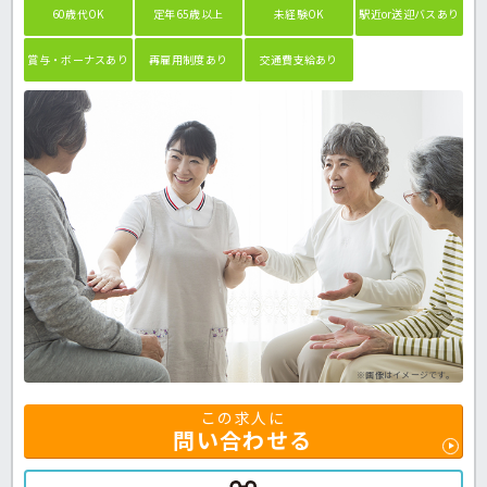
60歳代OK
定年65歳以上
未経験OK
駅近or送迎バスあり
賞与・ボーナスあり
再雇用制度あり
交通費支給あり
※画像はイメージです。
この求人に
問い合わせる