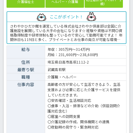
介護福祉士
ヘルパー・介護職
級）
ここがポイント！
さわやかひだか館を運営している株式会社さわやか倶楽部は全国に介
護施設を展開している大手の会社になります☆ 経験や資格は不問◎資
格取得制度や研修体制も整っているので安心して勤務可能ですよ！ 年
間休日も119日と多く、プライベートとお仕事の両立が可能な環境に
なります☆ 定年が65歳で長く勤務することも可能で、65歳以降も条
件面は変わらずに働けるので安心の職場です〇 求人が気になる方は是
給与
年収：305万円～314万円
非ほっ介護までお問い合わせください！ 有料老人ホームでの介護業務
月給：231,600円～238,600円
全般です。 ＜介護職 正職員 有料老人ホームの求人＞
住所
埼玉県日高市高萩1112-2
最寄り駅
武蔵高萩駅
職種
介護職・ヘルパー
仕事内容
高齢者の方が安心して生活できるよう、生活
支援および必要に応じた介護サービスを提供
していただきます。
〇安否確認・生活相談対応
〇食事・入浴・排泄などの介助（併設訪問介
護対応含む）
〇居室への訪問支援
〇介護記録の作成、関係機関との連携
〇夜勤時の見守り・緊急時対応