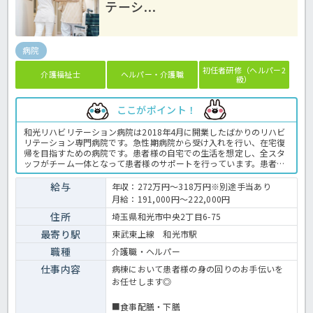
テーシ...
病院
初任者研修（ヘルパー2
介護福祉士
ヘルパー・介護職
級）
ここがポイント！
和光リハビリテーション病院は2018年4月に開業したばかりのリハビ
リテーション専門病院です。急性期病院から受け入れを行い、在宅復
帰を目指すための病院です。患者様の自宅での生活を想定し、全スタ
ッフがチーム一体となって患者様のサポートを行っています。患者さ
まだけでなく職員の働きやすい環境がしっかり整っているのが魅力♬
年間休日は110日、残業時間も少な目！各種手当も豊富にご用意◎経
給与
年収：272万円～318万円※別途手当あり
験や資格問わずご応募OKな求人です。 ご興味をお持ちの方はお気軽
月給：191,000円～222,000円
にほっ介護までお問合せ下さいね！たくさんのお問い合わせお待ちし
ています。病院での介護業務全般です。＜介護職 正職員 病院の求
住所
埼玉県和光市中央2丁目6-75
人＞
最寄り駅
東武東上線 和光市駅
職種
介護職・ヘルパー
仕事内容
病棟において患者様の身の回りのお手伝いを
お任せします◎
■食事配膳・下膳