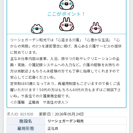
ここがポイント！
リーシェガーデン和光では「心温まる介護」「心豊かな生活」「心
からの笑顔」の3つを運営理念に掲げ、真心ある介護サービスの提供
に努めています。
主なお仕事内容は食事、入浴、排せつ介助やレクリエーションの企
画・実施、介護記録システムへの入力など。介護の経験をお持ちの
方は尚歓迎♪もちろん未経験の方でも丁寧に指導してくれますので
安心してご応募くださいね。
定年制は65歳となっており、再雇用制度もございますので長くご活
躍いただけます！50代の方はもちろん60代の方もまずはご相談下さ
いね。サ高住での介護業務全般です。
＜介護職 正職員 サ高住の求人＞
求人ID: 815938
更新日：
2026年05月24日
施設名
リーシェガーデン和光
雇用形態
正社員