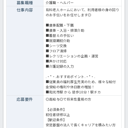
募集職種
介護職・ヘルパー
仕事内容
有料老人ホームにおいて、利用者様の身の回り
のお手伝いをお任せします◎
■食事配膳・下膳
■食事・入浴・排泄介助
■着替えの手伝い
■就寝期初介助
■シーツ交換
■フロア清掃
■レクリエーションの企画・運営
■声かけ対応
■介護記録の入力
.・*・.おすすめポイント.・*・.
■従業員の福利厚生充実のため、様々な給付
金受給の権利や休日数の増加！
■和光市駅 から 徒歩10分！駅チカ
応募要件
◎高給与◎で将来性重視の方
【必須条件】
初任者研修以上
【歓迎条件】
安定基盤の法人で長くキャリアを積みたい方