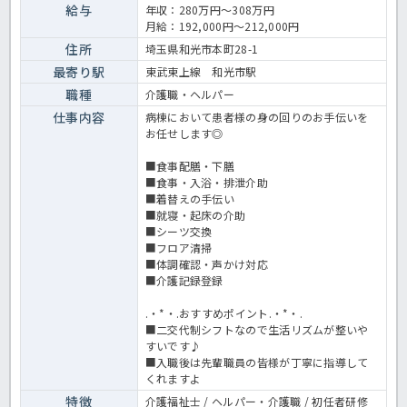
が利用可能など福利厚生充実☆安定して働く事ができます。ご興味の
給与
年収：280万円～308万円
ある方はお気軽にお問合せ下さい♪病院での看護助手業務全般です。
月給：192,000円～212,000円
＜介護職 正職員 病院の求人＞
住所
埼玉県和光市本町28-1
最寄り駅
東武東上線 和光市駅
職種
介護職・ヘルパー
仕事内容
病棟において患者様の身の回りのお手伝いを
お任せします◎
■食事配膳・下膳
■食事・入浴・排泄介助
■着替えの手伝い
■就寝・起床の介助
■シーツ交換
■フロア清掃
■体調確認・声かけ対応
■介護記録登録
.・*・.おすすめポイント.・*・.
■二交代制シフトなので生活リズムが整いや
すいです♪
■入職後は先輩職員の皆様が丁寧に指導して
くれますよ
特徴
介護福祉士 / ヘルパー・介護職 / 初任者研修