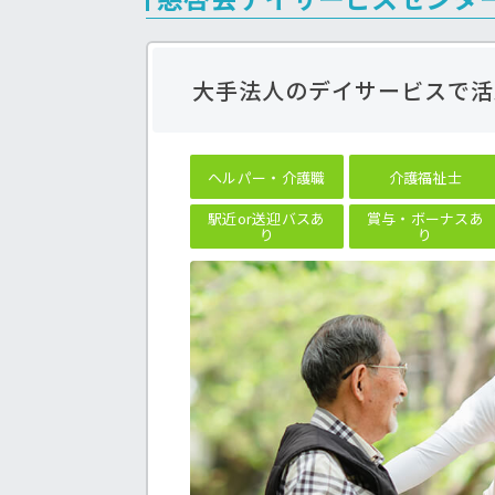
大手法人のデイサービスで活
ヘルパー・介護職
介護福祉士
駅近or送迎バスあ
賞与・ボーナスあ
り
り