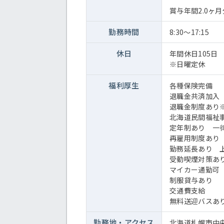
賞与年間2.0ヶ月
勤務時間
8:30～17:15
休日
年間休日105日
※日曜定休
福利厚生
各種保険完備
退職金共済加入
退職金制度あり※
北海道民間福祉
定年制あり 一律
再雇用制度あり 
勤務延長あり 上
受動喫煙対策あ
マイカー通勤可
制服貸与あり
交通費支給
無料送迎バスあ
勤務地・
アクセス
北海道札幌市中央