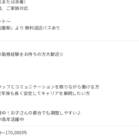
転または添乗）
成、ご家族対応
ント～
公園駅」より 無料送迎バスあり
の勤務経験をお持ちの方大歓迎☆
タッフとコミュニケーションを取りながら働ける方
定年後も長く安定してキャリアを継続したい方
籍中！お子さんの都合でも調整しやすい♪
中高年活躍中
～170,000円