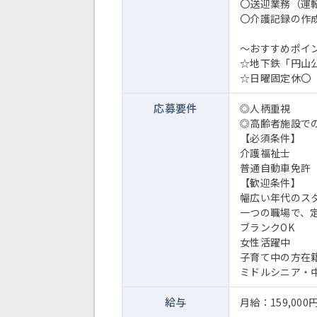
〇送迎業務（運
〇介護記録の作
～おすすめポイ
☆地下鉄「円山
☆日曜固定休〇
応募要件
◎人柄重視
◎高齢者施設で
【必須条件】
介護福祉士
普通自動車免許
【歓迎条件】
幅広い年代のス
一つの職場で、
ブランクOK
女性活躍中
子育て中の方在
ミドルシニア・
給与
月給：159,000円