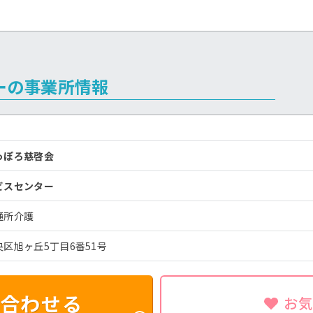
ーの事業所情報
っぽろ慈啓会
ビスセンター
通所介護
区旭ヶ丘5丁目6番51号
合わせる
お