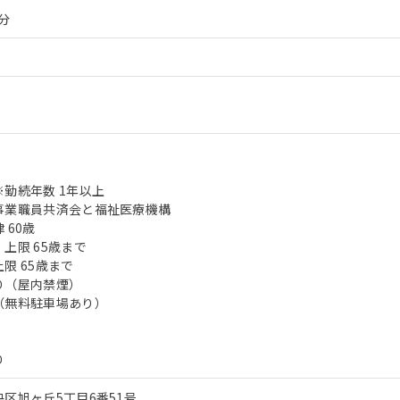
分
勤続年数 1年以上
事業職員共済会と福祉医療機構
 60歳
上限 65歳まで
限 65歳まで
り（屋内禁煙）
（無料駐車場あり）
り
区旭ヶ丘5丁目6番51号