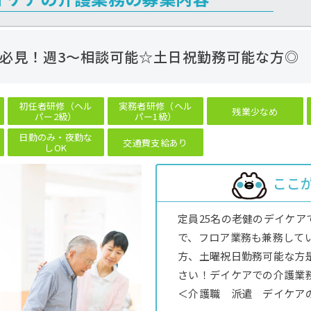
必見！週3～相談可能☆土日祝勤務可能な方◎
初任者研修（ヘル
実務者研修（ヘル
残業少なめ
パー2級）
パー1級）
日勤のみ・夜勤な
交通費支給あり
しOK
ここ
定員25名の老健のデイケア
で、フロア業務も兼務して
方、土曜祝日勤務可能な方
さい！デイケアでの介護業
＜介護職 派遣 デイケア