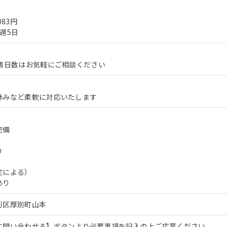
083円
週5日
勤務日数はお気軽にご相談ください
休みなど柔軟に対応いたします
完備
り
定による）
あり
別区厚別町山本
に問い合わせる】ボタンより必要事項を記入の上ご応募ください。