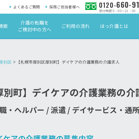
660-9
0120-
よくあるご質問
採用ご担当者様へ
受付時間 9：00～21：00
介護の転職を
検索
ご利用の流れ
ほっ介護とは
ご検討中の方へ
厚別区
【札幌市厚別区厚別町】デイケアの介護業務の介護求人
厚別町】デイケアの介護業務の介
職・ヘルパー / 派遣 / デイサービス・通
イケアの介護業務の募集内容