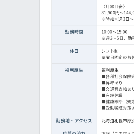
〈月額目安〉
81,900円～144,
※時給×週3日～
勤務時間
10:00～15:00
※週3～5日、
休日
シフト制
※曜日固定のお
福利厚生
福利厚生
■各種社会保険
■昇給あり
■交通費支給あ
■有給休暇
■健康診断（規
■受動喫煙対策
勤務地・
アクセス
北海道札幌市厚
応募の流れ
下記【この求人