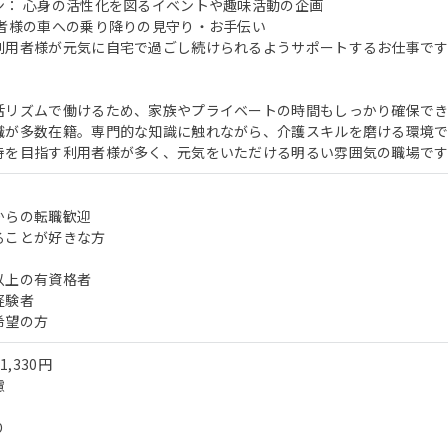
ン： 心身の活性化を図るイベントや趣味活動の企画
用者様の車への乗り降りの見守り・お手伝い
利用者様が元気に自宅で過ごし続けられるようサポートするお仕事です
活リズムで働けるため、家族やプライベートの時間もしっかり確保でき
職が多数在籍。専門的な知識に触れながら、介護スキルを磨ける環境で
持を目指す利用者様が多く、元気をいただける明るい雰囲気の職場です
からの転職歓迎
ることが好きな方
以上の有資格者
経験者
希望の方
1,330円
慮
り