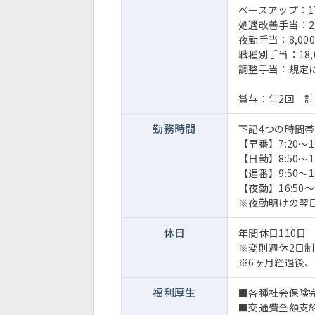
ベースアップ：17
処遇改善手当：2,
夜勤手当：8,00
職種別手当：18
調整手当：規定
賞与：年2回 計3
勤務時間
下記4つの時間
【早番】7:20～1
【日勤】8:50～1
【遅番】9:50～1
【夜勤】16:50～
※夜勤明けの翌
休日
年間休日110日
※変則週休2日制
※6ヶ月経過後
福利厚生
■各種社会保険
■交通費全額支