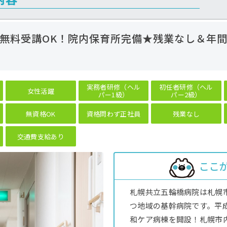
無料受講OK！院内保育所完備★残業なし＆年
実務者研修（ヘル
初任者研修（ヘル
女性活躍
パー1級）
パー2級）
無資格OK
資格問わず正社員
残業なし
交通費支給あり
ここ
札幌共立五輪橋病院は札幌
つ地域の基幹病院です。平
和ケア病棟を開設！札幌市