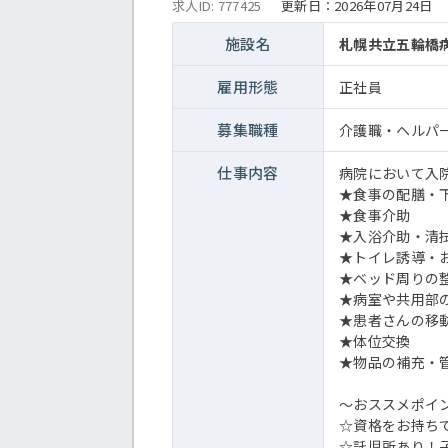
求人ID: 777425
更新日：
2026年07月24日
施設名
札幌共立五輪橋
雇用形態
正社員
募集職種
介護職・ヘルパ
仕事内容
病院において入
★食事の配膳・
★食事介助
★入浴介助・清
★トイレ誘導・
★ベッド周りの
★病室や共用部
★患者さんの移
★体位交換
★物品の補充・
～おススメポイ
☆資格をお持ち
☆託児所あり！