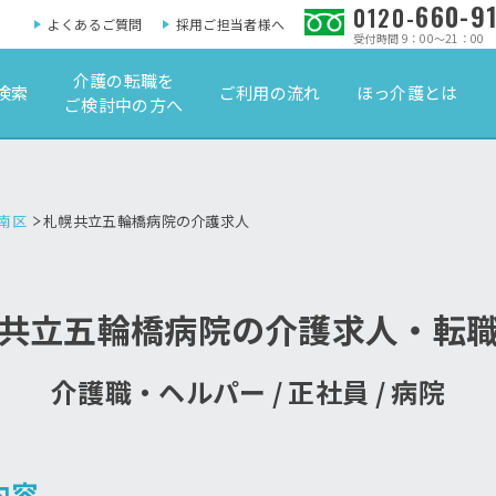
660-9
0120-
よくあるご質問
採用ご担当者様へ
受付時間 9：00～21：00
介護の転職を
検索
ご利用の流れ
ほっ介護とは
ご検討中の方へ
南区
札幌共立五輪橋病院の介護求人
共立五輪橋病院の介護求人・転
介護職・ヘルパー / 正社員 / 病院
内容