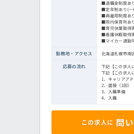
■退職金制度あり
■定年制あり(一律
■再雇用制度あり
■院内保育所あ
■育児休業取得
■看護休暇取得
■マイカー通勤可(
勤務地・
アクセス
北海道札幌市南区
応募の流れ
下記【この求人
下記【この求人
1、キャリアア
2、面接（1回）
3、入職準備
4、入職
問い
この求人に