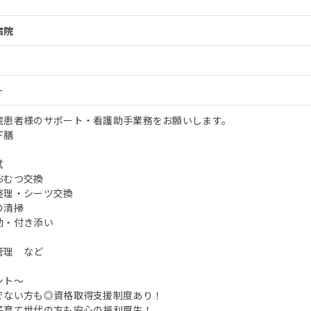
病院
ー
院患者様のサポート・看護助手業務をお願いします。
下膳
拭
おむつ交換
整理・シーツ交換
の清掃
動・付き添い
管理 など
ント～
でない方も◎資格取得支援制度あり！
子育て世代の方も安心の福利厚生！