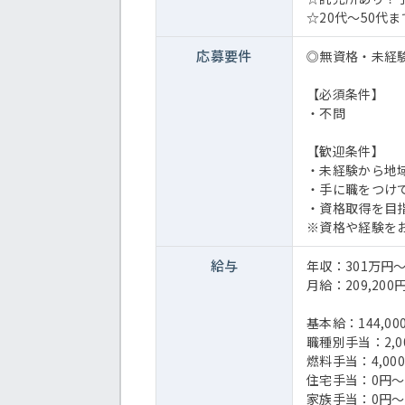
☆20代～50代
応募要件
◎無資格・未経
【必須条件】
・不問
【歓迎条件】
・未経験から地
・手に職をつけ
・資格取得を目
※資格や経験を
給与
年収：301万円～
月給：209,200円
基本給：144,00
職種別手当：2,00
燃料手当：4,000
住宅手当：0円～2
家族手当：0円～1