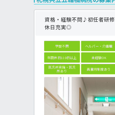
資格・経験不問♪初任者研修
休日充実◎
学歴不問
ヘルパー・介護職
年間休日110日以上
未経験OK
託児所完備・託児
再雇用制度あり
所あり