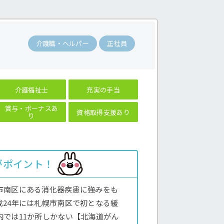
間
介護職・ヘルパー
正社員
介護福祉士
充実の手当
賞与・ボーナスあ
資格取得支援あり
り
がポイント！
市南区にある消化器疾患に強みをも
成24年には札幌市南区で初となる緩
内では11か所しかない【北海道がん