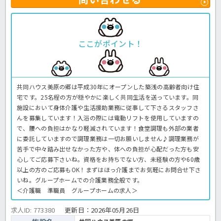
ここがポイント！
共同ハウス美原の郷は平成30年にオープンした築浅の高齢者向け住
宅です。25名程の方が穏やかに楽しく共同生活を送っています。同
施設において身体介護や生活援助業務に従事して下さるスタッフさ
んを募集しています！入浴の際には電動リフトを使用していますの
で、腰への負担はかなり軽減されています！食堂調理も外部の業者
に委託していますので調理業務は一切お願いしません♪調理業務が
苦手で中々踏み出せなかった方や、体への負担が心配だった方も安
心してご応募下さいね。資格をお持ちでない方、未経験の方や60歳
以上の方のご応募もOK！まずはほっ介護までお気軽にお問合せ下さ
いね。グループホームでの介護業務全般です。
＜介護職 準職員 グループホームの求人＞
求人ID: 773380
更新日：
2026年05月26日