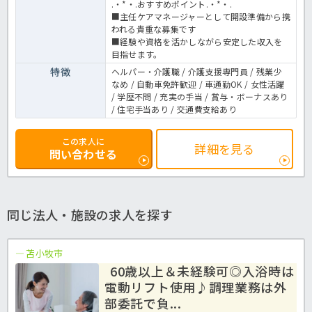
.・*・.おすすめポイント.・*・.
■主任ケアマネージャーとして開設準備から携
われる貴重な募集です
■経験や資格を活かしながら安定した収入を
目指せます。
特徴
ヘルパー・介護職 / 介護支援専門員 / 残業少
なめ / 自動車免許歓迎 / 車通勤OK / 女性活躍
/ 学歴不問 / 充実の手当 / 賞与・ボーナスあり
/ 住宅手当あり / 交通費支給あり
この求人に
詳細を見る
問い合わせる
同じ法人・施設の求人を探す
苫小牧市
60歳以上＆未経験可◎入浴時は
電動リフト使用♪調理業務は外
部委託で負...