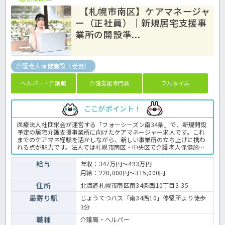
【札幌市南区】ケアマネージャ
ー（正社員）｜新規居宅支援事
業所の開設準...
介護老人保健施設（老健）
ヘルパー・介護職
介護支援専門員
フルタイム
ここがポイント！
医療法人社団栄会が運営する「フォーシーズン南34条」で、新規開設
予定の居宅介護支援事業所に向けたケアマネージャー求人です。これ
までのケアマネ経験を活かしながら、新しい事業所の立ち上げに携わ
れる点が魅力です。法人では札幌市南区・中央区で介護老人保健施設
を運営しており、安定した運営基盤があります。土日休みで年間休日
109日のため、仕事と生活のバランスを大切にしたい方にもおすすめ
給与
年収：347万円～493万円
です。介護支援専門員の業務全般です。〈介護支援専門員 正職員
月給：220,000円～315,000円
介護老人保健施設の求人〉
住所
北海道札幌市南区南34条西10丁目3-35
最寄り駅
じょうてつバス「南34西10」停留所より徒歩
3分
職種
介護職・ヘルパー