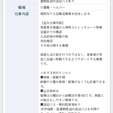
置駅経由の送迎バスあり
職種
介護職・ヘルパー
仕事内容
病院内で入浴搬送業務を担当します。
【主な仕事内容】
患者様を病室から専用ストレッチャーへ移乗
浴室までの搬送
入浴前後の移動介助
安全確認
その他付随する業務
直接入浴介助を行うのではなく、患者様が安
全に浴室へ移動できるようサポートする業務
です。
☆おすすめポイント☆
■資格・経験不問
医療や介護の資格・経験がなくても応募できま
す。
■土日祝休み
勤務は火曜日から金曜日の週4日です。家庭と
の両立もしやすい環境です。
■送迎バス・無料駐車場あり
JR手稲駅・星置駅経由の送迎バスを利用で