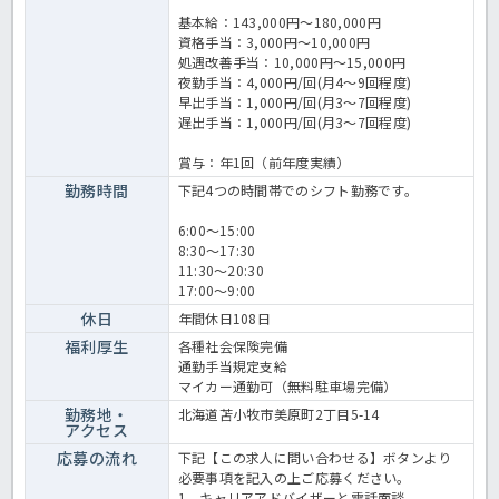
基本給：143,000円～180,000円
資格手当：3,000円～10,000円
処遇改善手当：10,000円～15,000円
夜勤手当：4,000円/回(月4～9回程度)
早出手当：1,000円/回(月3～7回程度)
遅出手当：1,000円/回(月3～7回程度)
賞与：年1回（前年度実績）
勤務時間
下記4つの時間帯でのシフト勤務です。
6:00～15:00
8:30～17:30
11:30～20:30
17:00～9:00
休日
年間休日108日
福利厚生
各種社会保険完備
通勤手当規定支給
マイカー通勤可（無料駐車場完備）
勤務地・
北海道苫小牧市美原町2丁目5-14
アクセス
応募の流れ
下記【この求人に問い合わせる】ボタンより
必要事項を記入の上ご応募ください。
1、キャリアアドバイザーと電話面談