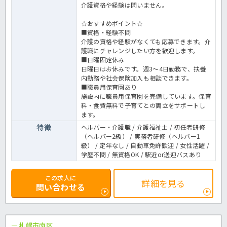
介護資格や経験は問いません。
☆おすすめポイント☆
■資格・経験不問
介護の資格や経験がなくても応募できます。介
護職にチャレンジしたい方を歓迎します。
■日曜固定休み
日曜日はお休みです。週3～4日勤務で、扶養
内勤務や社会保険加入も相談できます。
■職員用保育園あり
施設内に職員用保育園を完備しています。保育
料・食費無料で子育てとの両立をサポートし
ます。
特徴
ヘルパー・介護職 / 介護福祉士 / 初任者研修
（ヘルパー2級） / 実務者研修（ヘルパー1
級） / 定年なし / 自動車免許歓迎 / 女性活躍 /
学歴不問 / 無資格OK / 駅近or送迎バスあり
この求人に
詳細を見る
問い合わせる
札幌市南区