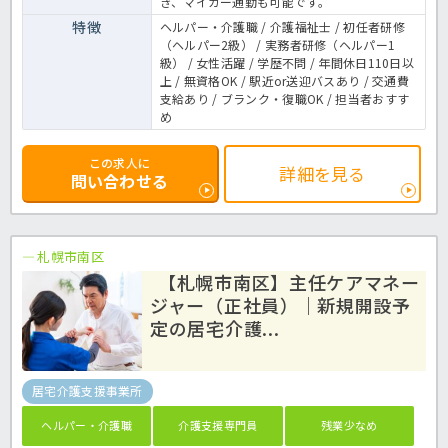
き、マイカー通勤も可能です。
特徴
ヘルパー・介護職 / 介護福祉士 / 初任者研修
（ヘルパー2級） / 実務者研修（ヘルパー1
級） / 女性活躍 / 学歴不問 / 年間休日110日以
上 / 無資格OK / 駅近or送迎バスあり / 交通費
支給あり / ブランク・復職OK / 担当者おすす
め
この求人に
詳細を見る
問い合わせる
札幌市南区
【札幌市南区】主任ケアマネー
ジャー（正社員）｜新規開設予
定の居宅介護...
居宅介護支援事業所
ヘルパー・介護職
介護支援専門員
残業少なめ