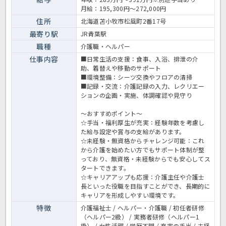
から始めたいとお考えの方も歓迎中ですので、まずはにほっ介護まで
月給：195,300円～272,000円
お問合せください！特養での介護業務全般です。 ＜介護職 正職員
特別養護老人ホームの求人＞
住所
北海道苫小牧市松風町2番17号
最寄り駅
JR青葉駅
職種
介護職・ヘルパー
仕事内容
■日常生活の支援：食事、入浴、排泄の介
助、着替えや移動のサポート
■環境整備：シーツ交換やフロアの清掃
■記録・交流：介護記録の入力、レクリエー
ションの企画・実施、体調確認や見守り
～おすすめポイント～
☆手当・福利厚生が充実：経験年数を考慮し
た給与設定や賞与の支給があります。
☆未経験・無資格からチャレンジ可能：これ
から介護を始めたい方でもサポート体制が整
っており、無資格・未経験からでも安心してス
タートできます。
☆キャリアアップも応援：介護主任や介護士
長といった役職を目指すことができ、長期的に
キャリアを形成しやすい環境です。
特徴
介護福祉士 / ヘルパー・介護職 / 初任者研修
（ヘルパー2級） / 実務者研修（ヘルパー1
級） / 女性活躍 / 学歴不問 / 充実の手当 / 未経