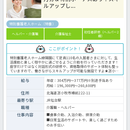
ルアップし...
特別養護老人ホーム（特養）
初任者研修（ヘルパー2
ヘルパー・介護職
介護福祉士
級）
ここがポイント！
特別養護老人ホーム緑陽園にて定員110名の入居者さまに対して、生
活援助と楽しく穏やかに過ごせるように介助を行っていただきます！
座学だけではなく対話形式の研修や、資格取得のサポート体制も整っ
ていますので、働きながらスキルアップが可能な施設ですよ★苫小牧
駅より西方面のみ送迎バスが運行しているのも嬉しいポイント♪産
休・育児休暇を取得中の職員や、復帰している現役お母さん職員が多
給与
年収：304万円～377万円※別途手当あり
数活躍中◎長く安心してお仕事ができる環境です。まずはお気軽にほ
月給：196,300円～260,600円
っ介護までお問合せ下さい！特養での介護業務全般です。 ＜介護職
正職員 特養の求人＞
住所
北海道苫小牧市樽前222-11
最寄り駅
JR社台駅
職種
介護職・ヘルパー
仕事内容
■食事介助、入浴介助、排泄介助
■日常生活のサポートや、楽しく過ごすため
のお手伝い