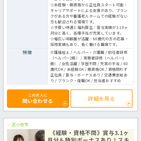
☆未経験・無資格から正社員スタート可能：
キャリアサポートによる支援があり、ブラン
クがある方や養護老人ホームでの経験がない
方も歓迎される環境です。
☆手厚い待遇と福利厚生：賞与実績が3.10ヶ
月分と高く、各種手当が充実しています。
☆幅広い年齢層が活躍：60歳代の方の応募・
採用実績もあり、長く働ける職場です。
特徴
介護福祉士 / ヘルパー・介護職 / 初任者研修
（ヘルパー2級） / 実務者研修（ヘルパー1
級） / 女性活躍 / 学歴不問 / 充実の手当 / 60
歳代OK / 未経験OK / 無資格OK / 資格問わず
正社員 / 賞与・ボーナスあり / 交通費支給あ
り / ブランク・復職OK / 担当者おすすめ
この求人に
詳細を見る
問い合わせる
苫小牧市
《経験・資格不問》賞与3.1ヶ
月分＆特別ボーナスあり！スキ