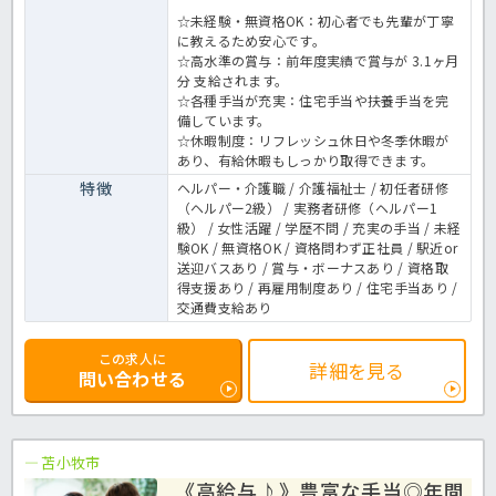
☆未経験・無資格OK：初心者でも先輩が丁寧
に教えるため安心です。
☆高水準の賞与：前年度実績で賞与が 3.1ヶ月
分 支給されます。
☆各種手当が充実：住宅手当や扶養手当を完
備しています。
☆休暇制度：リフレッシュ休日や冬季休暇が
あり、有給休暇もしっかり取得できます。
特徴
ヘルパー・介護職 / 介護福祉士 / 初任者研修
（ヘルパー2級） / 実務者研修（ヘルパー1
級） / 女性活躍 / 学歴不問 / 充実の手当 / 未経
験OK / 無資格OK / 資格問わず正社員 / 駅近or
送迎バスあり / 賞与・ボーナスあり / 資格取
得支援あり / 再雇用制度あり / 住宅手当あり /
交通費支給あり
この求人に
詳細を見る
問い合わせる
苫小牧市
《高給与♪》豊富な手当◎年間