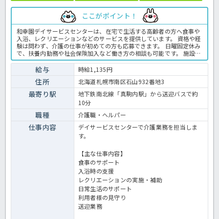
ここがポイント！
和幸園デイサービスセンターは、在宅で生活する高齢者の方へ食事や
入浴、レクリエーションなどのサービスを提供しています。 資格や経
験は問わず、介護の仕事が初めての方も応募できます。 日曜固定休み
で、扶養内勤務や社会保険加入など働き方の相談も可能です。 施設内
には職員用保育園があり、子育てと仕事を両立したい方にもおすすめ
です。 また、地下鉄真駒内駅から無料送迎バスを利用でき、マイカー
給与
時給1,135円
通勤にも対応しています。 ☆ご興味がありましたらほっ介護までお問
住所
北海道札幌市南区石山932番地3
合せ下さいね！デイサービスでの介護業務全般です。 ＜介護職 パー
ト デイサービスの求人＞
最寄り駅
地下鉄南北線「真駒内駅」から送迎バスで約
10分
職種
介護職・ヘルパー
仕事内容
デイサービスセンターで介護業務を担当しま
す。
【主な仕事内容】
食事のサポート
入浴時の支援
レクリエーションの実施・補助
日常生活のサポート
利用者様の見守り
送迎業務