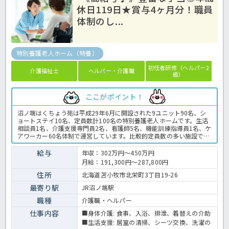
休日119日★賞与4ヶ月分！職員
体制のし...
特別養護老人ホーム（特養）
初任者研修（ヘルパー2
介護福祉士
ヘルパー・介護職
級）
ここがポイント！
沼ノ端はくちょう苑は平成29年6月に開設された9ユニット90名、シ
ョートステイ10名、定員数計100名の特別養護老人ホームです。生活
相談員1名、介護支援専門員2名、看護師5名、機能訓練指導員1名、ケ
アワーカー60名体制で運営しています。比較的定員数の多い施設です
が、職員体制もしっかり整っていますので安心してご勤務いただけま
すよ。豊富な手当と高水準の賞与で高給与が見込めるのも魅力の求人
給与
年収：302万円～450万円
です。社会保険の完備をはじめ、育休や介護休業などの取得実績、退
月給：191,300円～287,800円
職金制度など福利厚生も充実◎紹介できる幼稚園もございますので、
小さなお子様がいらっしゃる方も、まずはほっ介護までご相談くださ
住所
北海道苫小牧市北栄町3丁目19-26
いね！特養での介護業務全般です。 ＜介護職 正職員 特養の求人＞
最寄り駅
JR沼ノ端駅
職種
介護職・ヘルパー
仕事内容
■身体介護: 食事、入浴、排泄、着替えの介助
■生活支援: 居室の清掃、シーツ交換、洗濯の