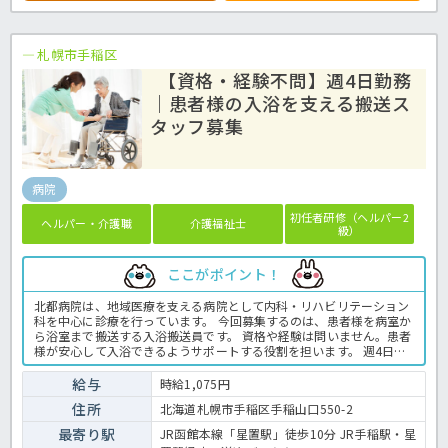
札幌市手稲区
【資格・経験不問】週4日勤務
｜患者様の入浴を支える搬送ス
タッフ募集
病院
初任者研修（ヘルパー2
ヘルパー・介護職
介護福祉士
級）
ここがポイント！
北都病院は、地域医療を支える病院として内科・リハビリテーション
科を中心に診療を行っています。 今回募集するのは、患者様を病室か
ら浴室まで搬送する入浴搬送員です。 資格や経験は問いません。患者
様が安心して入浴できるようサポートする役割を担います。 週4日・9
時から16時までの勤務で、土日祝休みのため、家庭やプライベートと
の両立を目指したい方にもおすすめです。 病院での入浴業務全般で
給与
時給1,075円
す。 ＜介護職 パート 病院の入浴搬送員求人＞
住所
北海道札幌市手稲区手稲山口550-2
最寄り駅
JR函館本線「星置駅」徒歩10分 JR手稲駅・星