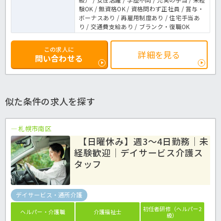
験OK / 無資格OK / 資格問わず正社員 / 賞与・
ボーナスあり / 再雇用制度あり / 住宅手当あ
り / 交通費支給あり / ブランク・復職OK
この求人に
詳細を見る
問い合わせる
似た条件の求人を探す
札幌市南区
【日曜休み】週3～4日勤務｜未
経験歓迎｜デイサービス介護ス
タッフ
デイサービス・通所介護
初任者研修（ヘルパー2
ヘルパー・介護職
介護福祉士
級）