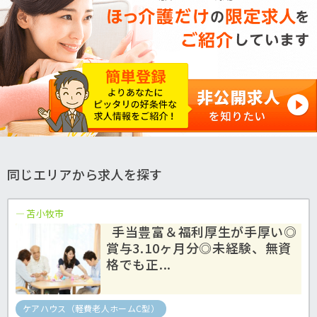
同じエリアから求人を探す
苫小牧市
手当豊富＆福利厚生が手厚い◎
賞与3.10ヶ月分◎未経験、無資
格でも正...
ケアハウス（軽費老人ホームC型）