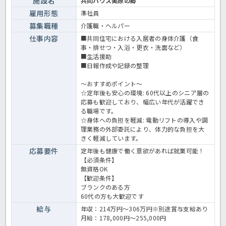
施設名
共同ハウス美原の郷
雇用形態
準社員
募集職種
介護職・ヘルパー
仕事内容
■共同住宅における入居者の身体介護（食
事・排せつ・入浴・更衣・洗面など）
■生活援助
■日報作成や記録の整理
～おすすめポイント～
☆定年後も安心の環境: 60代以上のシニア層の
応募も歓迎しており、幅広い年代が活躍でき
る職場です。
☆身体への負担を軽減: 電動リフトの導入や調
理業務の外部委託により、体力的な負担を大
きく軽減しています。
応募要件
定年後も健康で働く意欲があれば就業可能！
【必須条件】
無資格OK
【歓迎条件】
ブランクのある方
60代の方も大歓迎です
給与
年収：214万円～306万円※別途賞与支給あり
月給：178,000円～255,000円