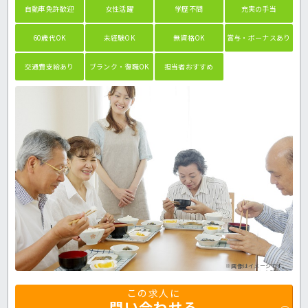
自動車免許歓迎
女性活躍
学歴不問
充実の手当
60歳代OK
未経験OK
無資格OK
賞与・ボーナスあり
交通費支給あり
ブランク・復職OK
担当者おすすめ
※画像はイメージです。
この求人に
問い合わせる