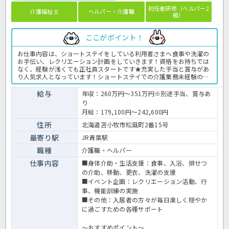
初任者研修（ヘルパー2
介護福祉士
ヘルパー・介護職
級）
ここがポイント！
お仕事内容は、ショートステイをしている利用者さまへ食事や洗濯の
お手伝い、レクリエーション計画をしていきます！資格をお持ちでは
なく、経験が浅くても正社員スタートです★充実した手当と賞与があ
り人気求人となっています！ショートステイでの介護業務未経験の方
も歓迎中ですので、たくさんのお問い合わせをほっ介護までお待ちし
ています◎養護老人ホームでの介護業務全般です！ ＜介護職 正職
給与
年収：260万円～351万円※別途手当、賞与あ
員 養護老人ホームの求人＞
り
月給：179,100円～242,600円
住所
北海道苫小牧市松風町2番15号
最寄り駅
JR青葉駅
職種
介護職・ヘルパー
仕事内容
■身体介助・生活支援：食事、入浴、排せつ
の介助、移動、更衣、洗濯の支援
■イベント企画：レクリエーション活動、行
事、機能訓練の実施
■その他：入居者の方々が毎日楽しく穏やか
に過ごすための各種サポート
～おすすめポイント～