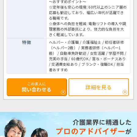
～おすすめポイント～
☆定年後も安心の環境: 60代以上のシニア層の
応募も歓迎しており、幅広い年代が活躍でき
る職場です。
☆身体への負担を軽減: 電動リフトの導入や調
理業務の外部委託により、体力的な負担を大
きく軽減しています。
特徴
ヘルパー・介護職 / 介護福祉士 / 初任者研修
（ヘルパー2級） / 実務者研修（ヘルパー1
級） / 自動車免許歓迎 / 女性活躍 / 学歴不問 /
充実の手当 / 60歳代OK / 賞与・ボーナスあり
/ 交通費支給あり / ブランク・復職OK / 担当
者おすすめ
この求人に
詳細を見る
問い合わせる