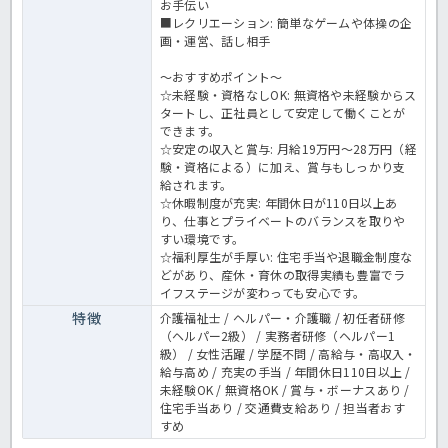
お手伝い
■レクリエーション: 簡単なゲームや体操の企
画・運営、話し相手
～おすすめポイント～
☆未経験・資格なしOK: 無資格や未経験からス
タートし、正社員として安定して働くことが
できます。
☆安定の収入と賞与: 月給19万円〜28万円（経
験・資格による）に加え、賞与もしっかり支
給されます。
☆休暇制度が充実: 年間休日が110日以上あ
り、仕事とプライベートのバランスを取りや
すい環境です。
☆福利厚生が手厚い: 住宅手当や退職金制度な
どがあり、産休・育休の取得実績も豊富でラ
イフステージが変わっても安心です。
特徴
介護福祉士 / ヘルパー・介護職 / 初任者研修
（ヘルパー2級） / 実務者研修（ヘルパー1
級） / 女性活躍 / 学歴不問 / 高給与・高収入・
給与高め / 充実の手当 / 年間休日110日以上 /
未経験OK / 無資格OK / 賞与・ボーナスあり /
住宅手当あり / 交通費支給あり / 担当者おす
すめ