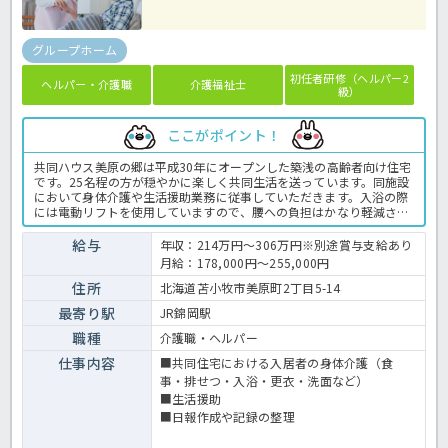
グループホーム
初任者研修（ヘルパー2
ヘルパー・介護職
介護福祉士
級）
ここがポイント！
共同ハウス美原の郷は平成30年にオープンした築浅の高齢者向け住宅
です。25名程の方が穏やかに楽しく共同生活を送っています。同施設
において身体介護や生活援助業務に従事していただきます。入浴の際
には電動リフトを使用していますので、腰への負担はかなり軽減され
ますよ！食堂調理も外部の業者に委託していますので調理業務は一切
お願いしません♪調理業務が苦手で中々踏み出せなかった方や、体へ
給与
年収：214万円～306万円※別途賞与支給あり
の負担が心配だった方も安心してご応募下さいね。資格をお持ちであ
月給：178,000円～255,000円
れば、未経験の方や60歳以上の方のご応募もOK！まずはほっ介護ま
でお気軽にお問合せ下さいね。グループホームでの介護業務全般で
住所
北海道苫小牧市美原町2丁目5-14
す。 ＜介護職 正職員 グループホームの求人＞
最寄り駅
JR錦岡駅
職種
介護職・ヘルパー
仕事内容
■共同住宅における入居者の身体介護（食
事・排せつ・入浴・更衣・洗面など）
■生活援助
■日報作成や記録の整理