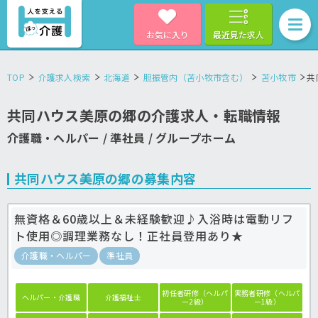
お気に入り
最近見た求人
TOP
介護求人検索
北海道
胆振管内（苫小牧市含む）
苫小牧市
共
共同ハウス美原の郷の介護求人・転職情報
介護職・ヘルパー / 準社員 / グループホーム
共同ハウス美原の郷の募集内容
無資格＆60歳以上＆未経験歓迎♪入浴時は電動リフ
ト使用◎調理業務なし！正社員登用あり★
介護職・ヘルパー
準社員
初任者研修（ヘルパ
実務者研修（ヘルパ
ヘルパー・介護職
介護福祉士
ー2級）
ー1級）