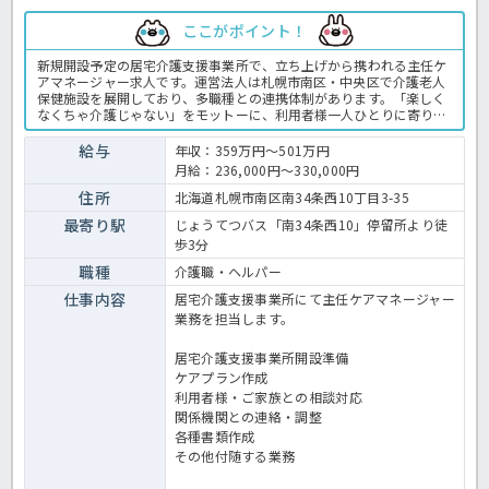
ここがポイント！
新規開設予定の居宅介護支援事業所で、立ち上げから携われる主任ケ
アマネージャー求人です。運営法人は札幌市南区・中央区で介護老人
保健施設を展開しており、多職種との連携体制があります。「楽しく
なくちゃ介護じゃない」をモットーに、利用者様一人ひとりに寄り添
うサービスを提供しています。職場の雰囲気や仕事内容について詳し
く知りたい方は、見学やご相談からでも歓迎しています。お気軽にお
給与
年収：359万円～501万円
問い合わせください。新しい事業所づくりに興味がある方や、これま
月給：236,000円～330,000円
でのケアマネジメント経験を活かしてステップアップしたい方におす
すめです。介護支援専門員の業務全般です。〈介護支援専門員 正職
住所
北海道札幌市南区南34条西10丁目3-35
員 居宅支援事業所の求人〉
最寄り駅
じょうてつバス「南34条西10」停留所より徒
歩3分
職種
介護職・ヘルパー
仕事内容
居宅介護支援事業所にて主任ケアマネージャー
業務を担当します。
居宅介護支援事業所開設準備
ケアプラン作成
利用者様・ご家族との相談対応
関係機関との連絡・調整
各種書類作成
その他付随する業務