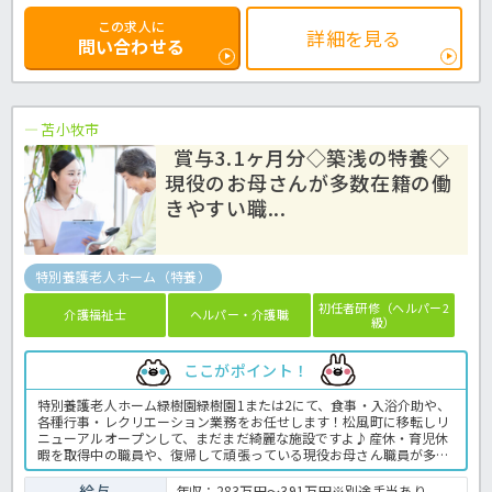
この求人に
詳細を見る
問い合わせる
苫小牧市
賞与3.1ヶ月分◇築浅の特養◇
現役のお母さんが多数在籍の働
きやすい職...
特別養護老人ホーム（特養）
初任者研修（ヘルパー2
介護福祉士
ヘルパー・介護職
級）
ここがポイント！
特別養護老人ホーム緑樹園緑樹園1または2にて、食事・入浴介助や、
各種行事・レクリエーション業務をお任せします！松風町に移転しリ
ニューアルオープンして、まだまだ綺麗な施設ですよ♪産休・育児休
暇を取得中の職員や、復帰して頑張っている現役お母さん職員が多数
活躍中☆さらに、退職金共済や再雇用制度などの福利厚生を整えてい
るので、腰を据えて長く働くことができますよ！介護のお仕事をこれ
給与
年収：283万円～391万円※別途手当あり