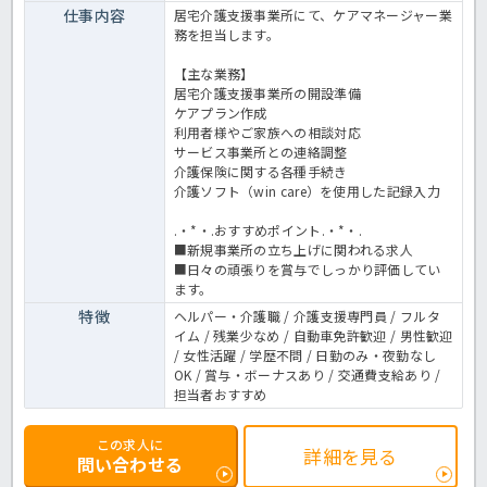
仕事内容
居宅介護支援事業所にて、ケアマネージャー業
務を担当します。
【主な業務】
居宅介護支援事業所の開設準備
ケアプラン作成
利用者様やご家族への相談対応
サービス事業所との連絡調整
介護保険に関する各種手続き
介護ソフト（win care）を使用した記録入力
.・*・.おすすめポイント.・*・.
■新規事業所の立ち上げに関われる求人
■日々の頑張りを賞与でしっかり評価してい
ます。
特徴
ヘルパー・介護職 / 介護支援専門員 / フルタ
イム / 残業少なめ / 自動車免許歓迎 / 男性歓迎
/ 女性活躍 / 学歴不問 / 日勤のみ・夜勤なし
OK / 賞与・ボーナスあり / 交通費支給あり /
担当者おすすめ
この求人に
詳細を見る
問い合わせる