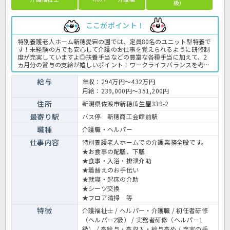
級）
ここがポイント！
特別養護老人ホーム新穂愛宕の園では、定員80名のユニット型特養で
す！未経験の方でも安心して介護のお仕事を覚えられるように研修制
度が充実していますよ◎扶養手当などの豊富な各種手当に加えて、2
ヵ月分の賞与の支給が嬉しいポイント！ワークライフバランスを考慮
した年間120日の豊富な休日が魅力的♪財形貯蓄制度や企業年金など
手厚い福利厚生も整っていますよ！正社員登用の実績も多数あります
給与
年収：294万円～432万円
ので、安心してほっ介護までご応募下さいね！特養での業務全般で
月給：239,000円～351,200円
す。 ＜介護職 契約職員 特養の求人＞
住所
新潟県佐渡市新穂瓜生屋339-2
最寄り駅
バス停 新穂商工会館前駅
職種
介護職・ヘルパー
仕事内容
特別養護老人ホームでの介護業務全般です。
★お食事の配膳、下膳
★食事・入浴・排泄介助
★着替えのお手伝い
★就寝・起床の介助
★シーツ交換
★フロア清掃 等
特徴
介護福祉士 / ヘルパー・介護職 / 初任者研修
（ヘルパー2級） / 実務者研修（ヘルパー1
級） / 高給与・高収入・給与高め / 充実の手