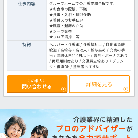
仕事内容
グループホームでの介護業務全般です。
★お食事の配膳、下膳
★食事・入浴・排泄介助
★着替えのお手伝い
★就寝・起床の介助
★シーツ交換
★フロア清掃 等
特徴
ヘルパー・介護職 / 介護福祉士 / 自動車免許
歓迎 / 高給与・高収入・給与高め / 充実の手
当 / 年間休日110日以上 / 賞与・ボーナスあり
/ 再雇用制度あり / 交通費支給あり / ブラン
ク・復職OK / 担当者おすすめ
この求人に
詳細を見る
問い合わせる