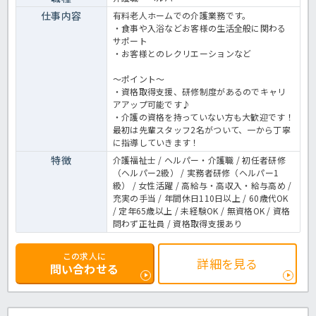
仕事内容
有料老人ホームでの介護業務です。
・食事や入浴などお客様の生活全般に関わる
サポート
・お客様とのレクリエーションなど
～ポイント～
・資格取得支援、研修制度があるのでキャリ
アアップ可能です♪
・介護の資格を持っていない方も大歓迎です！
最初は先輩スタッフ2名がついて、一から丁寧
に指導していきます！
特徴
介護福祉士 / ヘルパー・介護職 / 初任者研修
（ヘルパー2級） / 実務者研修（ヘルパー1
級） / 女性活躍 / 高給与・高収入・給与高め /
充実の手当 / 年間休日110日以上 / 60歳代OK
/ 定年65歳以上 / 未経験OK / 無資格OK / 資格
問わず正社員 / 資格取得支援あり
この求人に
詳細を見る
問い合わせる