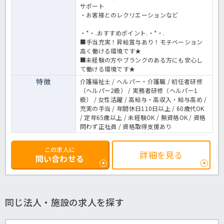
サポート
・お客様とのレクリエーションなど
・*・.おすすめポイント.・*・.
■手当充実！昇給賞与あり！モチベーション
高く働ける環境です★
■未経験の方やブランクのある方にも安心し
て働ける環境です★
特徴
介護福祉士 / ヘルパー・介護職 / 初任者研修
（ヘルパー2級） / 実務者研修（ヘルパー1
級） / 女性活躍 / 高給与・高収入・給与高め /
充実の手当 / 年間休日110日以上 / 60歳代OK
/ 定年65歳以上 / 未経験OK / 無資格OK / 資格
問わず正社員 / 資格取得支援あり
この求人に
詳細を見る
問い合わせる
同じ法人・施設の求人を探す