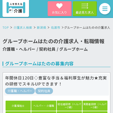
お気に入り
最近見た求人
TOP
介護求人検索
新潟県
佐渡市
グループホームはたのの介護求人
グループホームはたのの介護求人・転職情報
介護職・ヘルパー / 契約社員 / グループホーム
グループホームはたのの募集内容
年間休日120日◇豊富な手当＆福利厚生が魅力★充実
の研修でスキルUPできます！
介護職・ヘルパー
契約社員
初任者研修（ヘルパ
実務者研修（ヘルパ
介護福祉士
ヘルパー・介護職
ー2級）
ー1級）