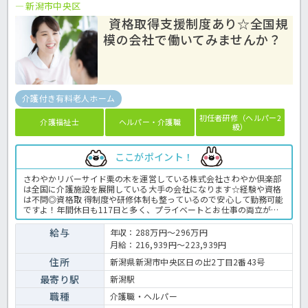
新潟市中央区
資格取得支援制度あり☆全国規
模の会社で働いてみませんか？
介護付き有料老人ホーム
初任者研修（ヘルパー2
介護福祉士
ヘルパー・介護職
級）
ここがポイント！
さわやかリバーサイド栗の木を運営している株式会社さわやか倶楽部
は全国に介護施設を展開している大手の会社になります☆経験や資格
は不問◎資格取 得制度や研修体制も整っているので安心して勤務可能
ですよ！年間休日も117日と多く、プライベートとお仕事の両立が可
能な環境になります☆定年が65歳で長く勤務することも可能で、65歳
以降も条件面は変わらずに働けるので安心の職場です〇求人が気にな
給与
年収：288万円～296万円
る方は是非ほっ介護までお問い合わせください！有料老人ホームでの
月給：216,939円～223,939円
介護業務全般です。＜介護職 正職員 有料老人ホームの求人＞
住所
新潟県新潟市中央区日の出2丁目2番43号
最寄り駅
新潟駅
職種
介護職・ヘルパー