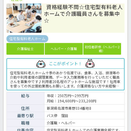
資格経験不問☆住宅型有料老人
ホームで介護職員さんを募集中
☆
住宅型有料老人ホーム
初任者研修（ヘルパー2
介護福祉士
ヘルパー・介護職
級）
ここがポイント！
住宅型有料老人ホーム十季のあかり佐渡では、食事、入浴、排泄等の
介助や利用者様の調理業務、データ入力業務等を行っていただく職員
さんを募集中です♪利用者20名程のアットホームな施設です！社用車
を使っての外出援助業務もお願いします。介護資格ない方や未経験の
方もうれしい正社員採用☆入職後は丁寧に指導していただけますので
ご安心くださいね！！有料老人ホームでの介護業務全般です。 ＜介護
給与
年収：250万円～299万円
職 正職員 有料老人ホームの求人＞
月給：194,600円～233,200円
住所
新潟県佐渡市青野334番地8
最寄り駅
バス停 窪田
職種
介護職・ヘルパー
仕事内容
住宅型有料老人ホームでの介護業務全般です。