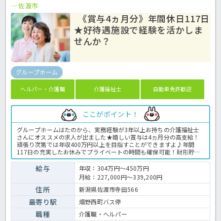
佐渡市
《賞与4ヵ月分》年間休日117日
★好待遇施設で経験を活かしま
せんか？
グループホーム
ヘルパー・介護職
介護福祉士
自動車免許歓迎
ここがポイント！
グループホームはたのから、実務経験が3年以上お持ちの介護福祉士
さんにオススメの求人が出ました★嬉しい賞与は4ヵ月分の高支給！
頑張り次第では年収400万円以上を目指すことができますよ♪年間
117日の充実したお休みでプライベートの時間も確保可能！財形貯蓄
制度や企業年金など手厚い福利厚生も魅力の1つです◎研修も豊富に
実施していることから、スキルアップできる環境ですよ。好待遇の施
給与
年収：304万円～450万円
設で経験を活かして働きませんか？まずはほっ介護までお気軽にご相
月給：227,000円～339,200円
談くださいね！グループホームでの業務全般です。 ＜介護職 正職
員 グループホームの求人＞
住所
新潟県佐渡市寺田566
最寄り駅
畑野西町バス停
職種
介護職・ヘルパー