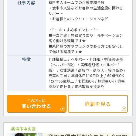
仕事内容
有料老人ホームでの介護業務全般
・食事や入浴などお客様の生活全般に関わる
サポート
・お客様とのレクリエーションなど
・*・.おすすめポイント.・*・.
■手当充実！昇給賞与あり！モチベーション
高く働ける環境です★
■未経験の方やブランクのある方にも安心し
て働ける環境です★
特徴
介護福祉士 / ヘルパー・介護職 / 初任者研修
（ヘルパー2級） / 実務者研修（ヘルパー1
級） / 女性活躍 / 高給与・高収入・給与高め /
充実の手当 / 年間休日110日以上 / 60歳代OK
/ 定年65歳以上 / 未経験OK / 無資格OK / 資格
問わず正社員 / 資格取得支援あり
この求人に
詳細を見る
問い合わせる
新潟市中央区