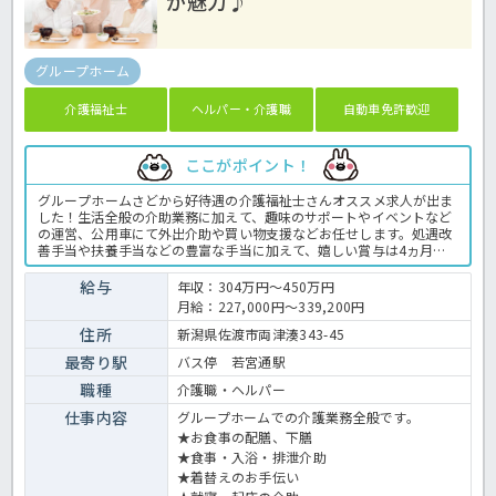
が魅力♪
グループホーム
介護福祉士
ヘルパー・介護職
自動車免許歓迎
ここがポイント！
グループホームさどから好待遇の介護福祉士さんオススメ求人が出ま
した！生活全般の介助業務に加えて、趣味のサポートやイベントなど
の運営、公用車にて外出介助や買い物支援などお任せします。処遇改
善手当や扶養手当などの豊富な手当に加えて、嬉しい賞与は4ヵ月分
の高支給！頑張り次第では年収400万円以上を目指すことができます
よ♪年間休日が117日と充実していることや、財形貯蓄制度や企業年
給与
年収：304万円～450万円
金など職員思いの福利厚生が充実☆研修も豊富に行い成長できる環境
月給：227,000円～339,200円
が整っている法人の下で働きませんか？グループホームでの介護業務
全般です。 ＜介護職 正社員 グループホームの求人＞
住所
新潟県佐渡市両津湊343-45
最寄り駅
バス停 若宮通駅
職種
介護職・ヘルパー
仕事内容
グループホームでの介護業務全般です。
★お食事の配膳、下膳
★食事・入浴・排泄介助
★着替えのお手伝い