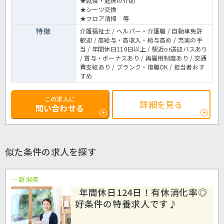
★就寝・起床の介助
★シーツ交換
★フロア清掃 等
特徴
介護福祉士 / ヘルパー・介護職 / 自動車免許
歓迎 / 高給与・高収入・給与高め / 充実の手
当 / 年間休日110日以上 / 駅近or送迎バスあり
/ 賞与・ボーナスあり / 再雇用制度あり / 交通
費支給あり / ブランク・復職OK / 担当者おす
すめ
この求人に
詳細を見る
問い合わせる
似た条件の求人を探す
新潟県
年間休日124日！有休消化率◎
好条件の特養求人です♪