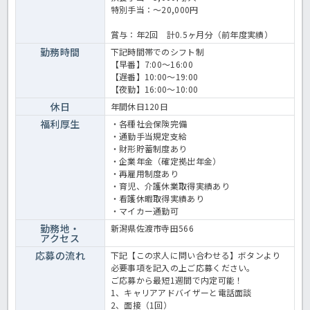
特別手当：～20,000円
賞与：年2回 計0.5ヶ月分（前年度実績）
勤務時間
下記時間帯でのシフト制
【早番】7:00～16:00
【遅番】10:00～19:00
【夜勤】16:00～10:00
休日
年間休日120日
福利厚生
・各種社会保険完備
・通勤手当規定支給
・財形貯蓄制度あり
・企業年金（確定拠出年金）
・再雇用制度あり
・育児、介護休業取得実績あり
・看護休暇取得実績あり
・マイカー通勤可
勤務地・
新潟県佐渡市寺田566
アクセス
応募の流れ
下記【この求人に問い合わせる】ボタンより
必要事項を記入の上ご応募ください。
ご応募から最短1週間で内定可能！
1、キャリアアドバイザーと電話面談
2、面接（1回）