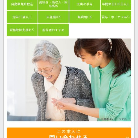
高給与・高収入・給
自動車免許歓迎
充実の手当
年間休日110日以上
与高め
定年65歳以上
未経験OK
無資格OK
賞与・ボーナスあり
資格取得支援あり
担当者おすすめ
※画像はイメージです。
この求人に
問い合わせる