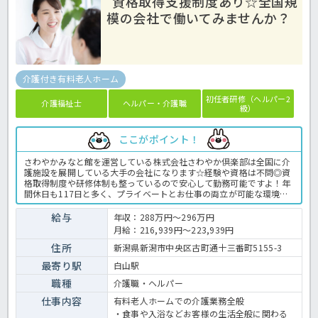
資格取得支援制度あり☆全国規
模の会社で働いてみませんか？
介護付き有料老人ホーム
初任者研修（ヘルパー2
介護福祉士
ヘルパー・介護職
級）
ここがポイント！
さわやかみなと館を運営している株式会社さわやか倶楽部は全国に介
護施設を展開している大手の会社になります☆経験や資格は不問◎資
格取得制度や研修体制も整っているので安心して勤務可能ですよ！年
間休日も117日と多く、プライベートとお仕事の両立が可能な環境に
なります☆定年が65歳で長く勤務することも可能で、65歳以降も条件
面は変わらずに働けるので安心の職場です〇求人が気になる方は是非
給与
年収：288万円～296万円
ほっ介護までお問い合わせください！有料老人ホームでの介護業務全
月給：216,939円～223,939円
般です。＜介護職 正職員 有料老人ホームの求人＞
住所
新潟県新潟市中央区古町通十三番町5155-3
最寄り駅
白山駅
職種
介護職・ヘルパー
仕事内容
有料老人ホームでの介護業務全般
・食事や入浴などお客様の生活全般に関わる