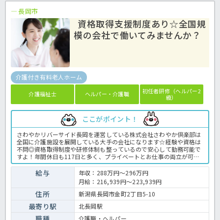
長岡市
資格取得支援制度あり☆全国規
模の会社で働いてみませんか？
介護付き有料老人ホーム
初任者研修（ヘルパー2
介護福祉士
ヘルパー・介護職
級）
ここがポイント！
さわやかリバーサイド長岡を運営している株式会社さわやか倶楽部は
全国に介護施設を展開している大手の会社になります☆経験や資格は
不問◎資格取得制度や研修体制も整っているので安心して勤務可能で
すよ！年間休日も117日と多く、プライベートとお仕事の両立が可能
な環境になります☆定年が65歳で長く勤務することも可能で、65歳以
降も条件面は変わらずに働けるので安心の職場です〇求人が気になる
給与
年収：288万円～296万円
方は是非ほっ介護までお問い合わせください！有料老人ホームでの介
月給：216,939円～223,939円
護業務全般です。＜介護職 正職員 有料老人ホームの求人＞
住所
新潟県長岡市金町2丁目5-10
最寄り駅
北長岡駅
職種
介護職・ヘルパー