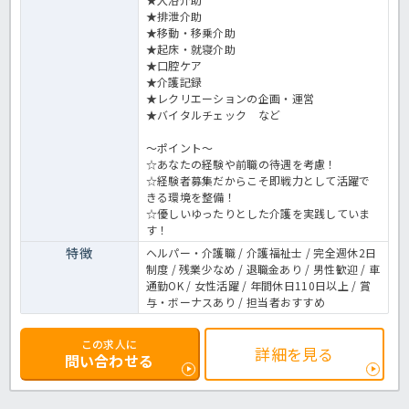
★排泄介助
★移動・移乗介助
★起床・就寝介助
★口腔ケア
★介護記録
★レクリエーションの企画・運営
★バイタルチェック など
～ポイント～
☆あなたの経験や前職の待遇を考慮！
☆経験者募集だからこそ即戦力として活躍で
きる環境を整備！
☆優しいゆったりとした介護を実践していま
す！
特徴
ヘルパー・介護職 / 介護福祉士 / 完全週休2日
制度 / 残業少なめ / 退職金あり / 男性歓迎 / 車
通勤OK / 女性活躍 / 年間休日110日以上 / 賞
与・ボーナスあり / 担当者おすすめ
この求人に
詳細を見る
問い合わせる