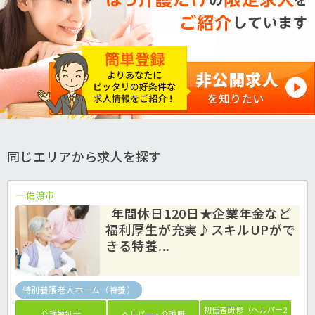
同じエリアから求人を探す
佐渡市
年間休日120日★企業年金など
福利厚生が充実♪スキルUPがで
きる特養...
特別養護老人ホーム（特養）
初任者研修（ヘルパー2
介護福祉士
ヘルパー・介護職