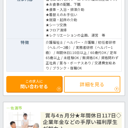
★お食事の配膳、下膳
★食事・入浴・排泄介助
★着替えのお手伝い
★就寝・起床の介助
★シーツ交換
★フロア清掃
★レクリエーションの企画、運営 等
特徴
介護福祉士 / ヘルパー・介護職 / 初任者研修
（ヘルパー2級） / 実務者研修（ヘルパー1
級） / 年間休日110日以上 / 60歳代OK / 定年
65歳以上 / 未経験OK / 無資格OK / 資格問わず
正社員 / 賞与・ボーナスあり / 交通費支給あ
り / ブランク・復職OK
この求人に
詳細を見る
問い合わせる
佐渡市
賞与4ヵ月分★年間休日117日◇
企業年金などの手厚い福利厚生