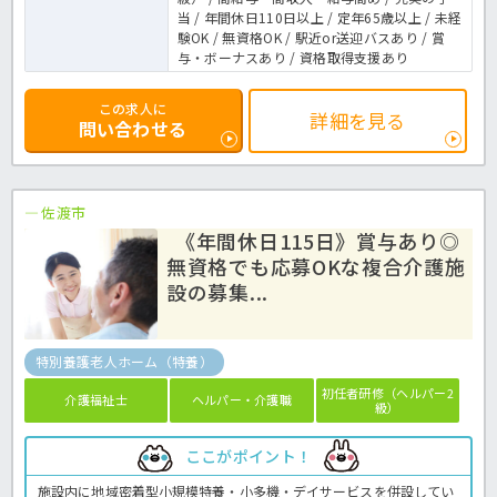
当 / 年間休日110日以上 / 定年65歳以上 / 未経
験OK / 無資格OK / 駅近or送迎バスあり / 賞
与・ボーナスあり / 資格取得支援あり
この求人に
詳細を見る
問い合わせる
佐渡市
《年間休日115日》賞与あり◎
無資格でも応募OKな複合介護施
設の募集...
特別養護老人ホーム（特養）
初任者研修（ヘルパー2
介護福祉士
ヘルパー・介護職
級）
ここがポイント！
施設内に地域密着型小規模特養・小多機・デイサービスを併設してい