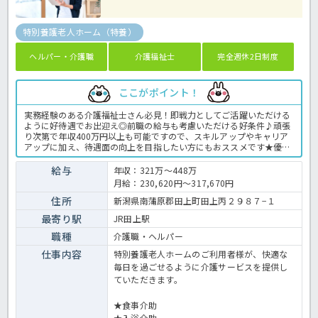
特別養護老人ホーム（特養）
ヘルパー・介護職
介護福祉士
完全週休2日制度
ここがポイント！
実務経験のある介護福祉士さん必見！即戦力としてご活躍いただける
ように好待遇でお出迎え◎前職の給与も考慮いただける好条件♪頑張
り次第で年収400万円以上も可能ですので、スキルアップやキャリア
アップに加え、待遇面の向上を目指したい方にもおススメです★優し
いゆっくりとした介護を実践する定員100名の従来型特養で、あなた
の経験を活かして働いてみませんか？年間休日124日と豊富で有休消
給与
年収：321万～448万
化率も高い法人ですので、プライベートも充実間違いなし♪残業も月
月給：230,620円～317,670円
平均で2時間程度なので、独身の方も子育て世代の方も安心して勤務
いただけます◎お問い合わせはほっ介護まで！特養での介護業務全般
住所
新潟県南蒲原郡田上町田上丙２９８７−１
です。 ＜介護職 正職員 特養の求人＞
最寄り駅
JR田上駅
職種
介護職・ヘルパー
仕事内容
特別養護老人ホームのご利用者様が、快適な
毎日を過ごせるように介護サービスを提供し
ていただきます。
★食事介助
★入浴介助