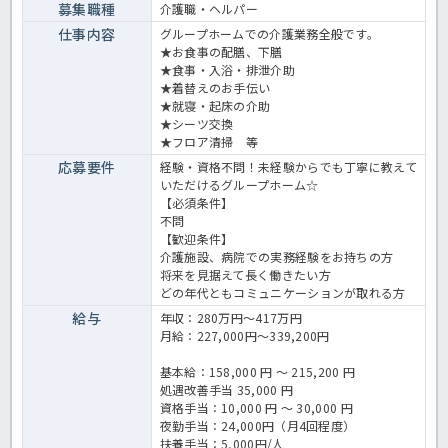
募集職種
介護職・ヘルパー
仕事内容
グループホームでの介護業務全般です。
★お食事の配膳、下膳
★食事・入浴・排泄介助
★着替えのお手伝い
★就寝・起床の介助
★シーツ交換
★フロア清掃 等
応募要件
経験・資格不問！未経験からでも丁寧に教えて
いただけるグループホーム☆
【必須条件】
不問
【歓迎条件】
介護施設、病院での実務経験をお持ちの方
将来を見据えて長く働きたい方
どの年代ともコミュニケーションが取れる方
給与
年収：280万円～417万円
月給：227,000円～339,200円
基本給：158,000 円 〜 215,200 円
処遇改善手当 35,000 円
資格手当：10,000 円 〜 30,000 円
夜勤手当：24,000円（月4回程度）
扶養手当：5,000円/人