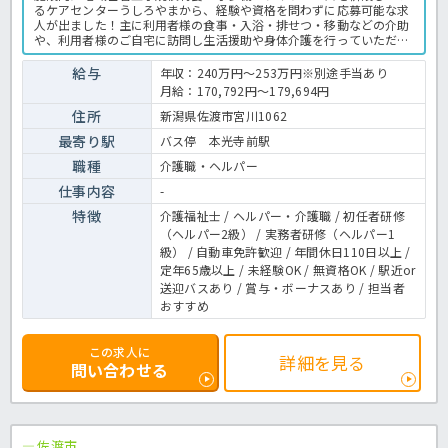
るケアセンターうしろやまから、経験や資格を問わずに応募可能な求
人が出ました！主に利用者様の食事・入浴・排せつ・移動などの介助
や、利用者様のご自宅に訪問し生活援助や身体介護を行っていただき
ます。有資格者優遇！賞与は2.5ヵ月分しっかりと支給されますので、
準社員としての採用ですが好条件な求人ですよ◎年間休日も115日と
給与
年収：240万円～253万円※別途手当あり
充実しており、ワークライフバランス重視の方にもオススメ♪正社員
月給：170,792円～179,694円
登用の実績もありますよ！ご興味がありましたら是非ほっ介護までお
問合せ下さいね☆特養での介護業務全般です。 ＜介護職 準社員 特
住所
新潟県佐渡市宮川1062
養の求人＞
最寄り駅
バス停 本光寺前駅
職種
介護職・ヘルパー
仕事内容
-
特徴
介護福祉士 / ヘルパー・介護職 / 初任者研修
（ヘルパー2級） / 実務者研修（ヘルパー1
級） / 自動車免許歓迎 / 年間休日110日以上 /
定年65歳以上 / 未経験OK / 無資格OK / 駅近or
送迎バスあり / 賞与・ボーナスあり / 担当者
おすすめ
この求人に
詳細を見る
問い合わせる
佐渡市