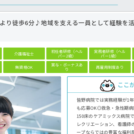
より徒歩6分♪地域を支える一員として経験を
初任者研修（ヘル
実務者研修（ヘル
介護福祉士
パー2級）
パー1級）
賞与・ボーナスあ
無資格OK
再雇用制度あり
り
ここ
皆野病院では実務経験が1
も応募OK◎救急・急性期
150床のケアミックス病院
レクリエーション、看護師
ープならではの豊富な福利