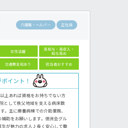
活
介護職・ヘルパー
正社員
高給与・高収入・
女性活躍
給与高め
交通費支給あり
担当者おすすめ
がポイント！
年以上あれば資格をお持ちでない方
病院として秩父地域を支える病床数
です。主に療養病棟での介助業務、
の補助をお願いします。徳洲会グル
厚生が魅力の求人♪長く安心して働