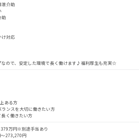
排泄介助
い
介助
かけ対応
プなので、安定した環境で長く働けます♪福利厚生も充実☆
以上ある方
バランスを大切に働きたい方
て長く働きたい方
～379万円※別途手当あり
～273,270円