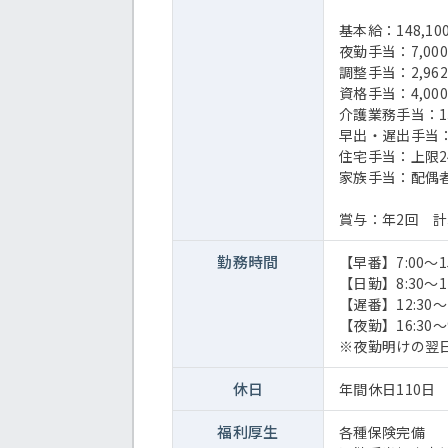
基本給：148,10
夜勤手当：7,0
調整手当：2,962
資格手当：4,000
介護業務手当：13,
早出・遅出手当：
住宅手当：上限24
家族手当：配偶者1
賞与：年2回 計
勤務時間
【早番】7:00～15
【日勤】8:30～17
【遅番】12:30～2
【夜勤】16:30～9
※夜勤明けの翌
休日
年間休日110日
福利厚生
各種保険完備