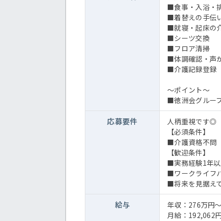
■食事・入浴・
■着替えの手伝
■就寝・起床の
■シーツ交換
■フロア清掃
■体調確認・声
■介護記録登録
～ポイント～
■徳洲会グルー
応募要件
人柄重視です◎
【必須条件】
■介護資格不問
【歓迎条件】
■実務経験1年
■ワークライフ
■将来を見据え
給与
年収：276万円
月給：192,062円