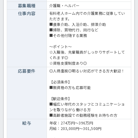
募集職種
介護職・ヘルパー
仕事内容
有料老人ホーム内での介護業務に従事してい
ただきます。
■食事介助、入浴介助、排泄介助
■掃除、買物代行、同行など
■その他付随する業務
～ポイント～
☆入職後、先輩職員がしっかりサポートして
くれます◎
☆資格支援制度あり◎
応募要件
◎人柄重視◎明るい対応ができる方大歓迎！
【必須条件】
■無資格の方も応募可能
【歓迎条件】
■幅広い年代のスタッフとコミュニケーショ
ンを取りながら働ける方
■高齢者施設での勤務経験をお持ちの方
給与
年収：274万円～396万円
月給：203,000円～301,500円