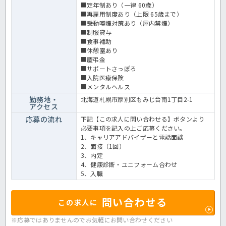
■定年制あり（一律 60歳）
■再雇用制度あり（上限 65歳まで）
■受動喫煙対策あり（屋内禁煙）
■制服貸与
■食事補助
■休憩室あり
■慶弔金
■サポートさっぽろ
■入院医療保険
■メンタルヘルス
勤務地・
北海道札幌市厚別区もみじ台南1丁目2-1
アクセス
応募の流れ
下記【この求人に問い合わせる】ボタンより
必要事項を記入の上ご応募ください。
1、キャリアアドバイザーと電話面談
2、面接（1回）
3、内定
4、健康診断・ユニフォーム合わせ
5、入職
問い合わせる
この求人に
※応募ではありませんのでお気軽に
お問い合わせください