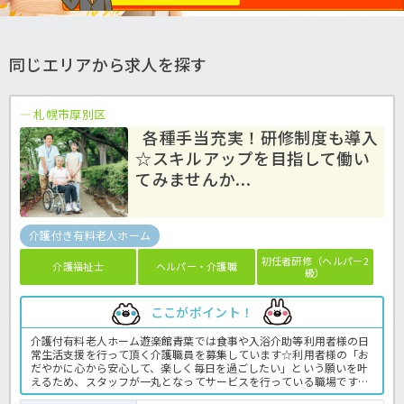
同じエリアから求人を探す
札幌市厚別区
各種手当充実！研修制度も導入
☆スキルアップを目指して働い
てみませんか...
介護付き有料老人ホーム
初任者研修（ヘルパー2
介護福祉士
ヘルパー・介護職
級）
ここがポイント！
介護付有料老人ホーム遊楽館青葉では食事や入浴介助等利用者様の日
常生活支援を行って頂く介護職員を募集しています☆利用者様の「お
だやかに心から安心して、楽しく毎日を過ごしたい」という願いを叶
えるため、スタッフが一丸となってサービスを行っている職場です◎
ベースアップによる手当も充実でやりがいを持って働けます！また、