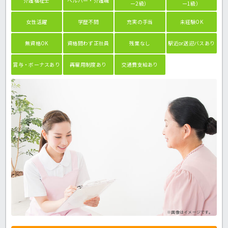
介護福祉士
ヘルパー・介護職
ー2級）
ー1級）
女性活躍
学歴不問
充実の手当
未経験OK
無資格OK
資格問わず正社員
残業なし
駅近or送迎バスあり
賞与・ボーナスあり
再雇用制度あり
交通費支給あり
※画像はイメージです。