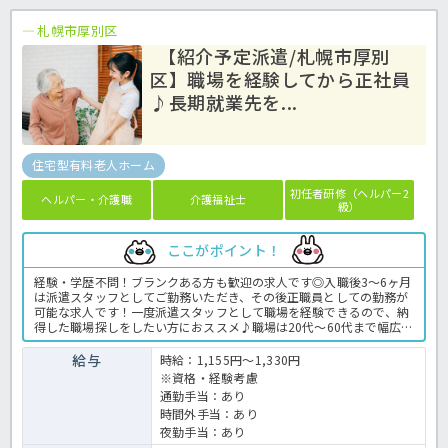
札幌市厚別区
【紹介予定派遣/札幌市厚別
区】職場を経験してから正社員
♪長期就業先を...
住宅型有料老人ホーム
初任者研修（ヘルパー2
ヘルパー・介護職
介護福祉士
級）
ここがポイント！
経験・学歴不問！ブランクある方も歓迎の求人です◎入職後3～6ヶ月
は派遣スタッフとしてご勤務いただき、その後正職員としての勤務が
可能な求人です！一度派遣スタッフとして職場を経験できるので、納
得した職場探しをしたい方におススメ♪職場は20代～60代まで幅広い
スタッフが在籍しており、女性も男性も活躍する風通しの良い雰囲気
です！日常的に支援を必要とする高齢者の方と障がいをお持ちの方が
給与
時給：1,155円～1,330円
入居している住宅型有料老人ホーム。未経験の方やブランクがある方
※資格・経験考慮
は、出来ることから少しずつ覚えてもらうので、安心してお仕事をス
通勤手当：あり
タートできます！ご興味のある方は、ほっ介護までお問い合わせくだ
時間外手当：あり
さい◎住宅型有料老人ホームでの介護業務全般です。 ＜介護職 紹介
予定派遣 住宅型有料老人ホームの求人＞
夜勤手当：あり