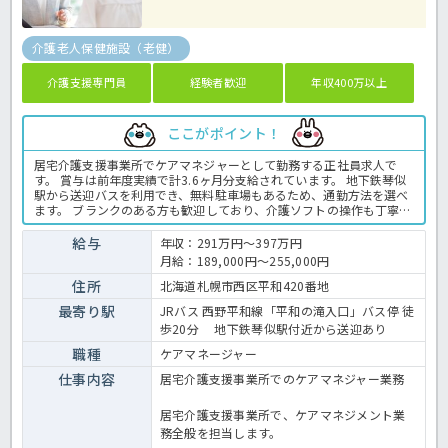
介護老人保健施設（老健）
介護支援専門員
経験者歓迎
年収400万以上
ここがポイント！
居宅介護支援事業所でケアマネジャーとして勤務する正社員求人で
す。 賞与は前年度実績で計3.6ヶ月分支給されています。 地下鉄琴似
駅から送迎バスを利用でき、無料駐車場もあるため、通勤方法を選べ
ます。 ブランクのある方も歓迎しており、介護ソフトの操作も丁寧に
教えてもらえる環境です。 ご利用者様やご家族の相談に寄り添い、ケ
アプラン作成やサービス調整を担当します。 年間休日は114日あり、
給与
年収：291万円～397万円
時間外勤務もありません。 地下鉄琴似駅から送迎バスを利用できるほ
月給：189,000円～255,000円
か、無料駐車場も完備しています。 ブランクがある方も応募できます
ので、新しい環境で再スタートしたい方にもおすすめです。 ＜ケアマ
住所
北海道札幌市西区平和420番地
ネジャー 正職員 老健の求人＞
最寄り駅
JRバス 西野平和線「平和の滝入口」バス停 徒
歩20分 地下鉄琴似駅付近から送迎あり
職種
ケアマネージャー
仕事内容
居宅介護支援事業所でのケアマネジャー業務
居宅介護支援事業所で、ケアマネジメント業
務全般を担当します。