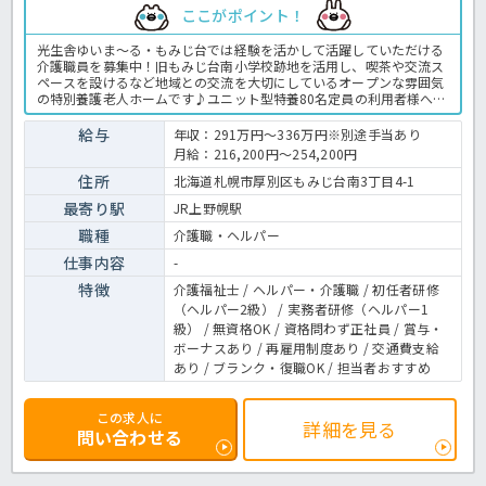
ここがポイント！
光生舎ゆいま～る・もみじ台では経験を活かして活躍していただける
介護職員を募集中！旧もみじ台南小学校跡地を活用し、喫茶や交流ス
ペースを設けるなど地域との交流を大切にしているオープンな雰囲気
の特別養護老人ホームです♪ユニット型特養80名定員の利用者様への
身体介護や入浴・食事介助、レクリエーションや記録作成などを主な
お仕事としてお任せします。扶養手当や燃料手当など豊富な手当や退
給与
年収：291万円～336万円※別途手当あり
職金制度などの充実した福利厚生も魅力的！まずはお気軽にほっ介護
月給：216,200円～254,200円
までお問い合わせください！特養での介護業務全般です。＜介護職
正職員 特養の求人＞
住所
北海道札幌市厚別区もみじ台南3丁目4-1
最寄り駅
JR上野幌駅
職種
介護職・ヘルパー
仕事内容
-
特徴
介護福祉士 / ヘルパー・介護職 / 初任者研修
（ヘルパー2級） / 実務者研修（ヘルパー1
級） / 無資格OK / 資格問わず正社員 / 賞与・
ボーナスあり / 再雇用制度あり / 交通費支給
あり / ブランク・復職OK / 担当者おすすめ
この求人に
詳細を見る
問い合わせる