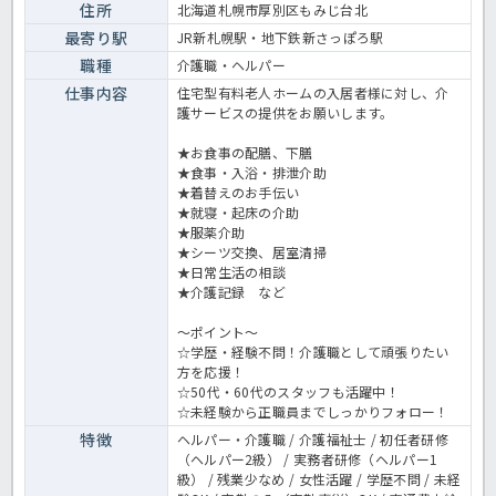
住所
北海道札幌市厚別区もみじ台北
最寄り駅
JR新札幌駅・地下鉄新さっぽろ駅
職種
介護職・ヘルパー
仕事内容
住宅型有料老人ホームの入居者様に対し、介
護サービスの提供をお願いします。
★お食事の配膳、下膳
★食事・入浴・排泄介助
★着替えのお手伝い
★就寝・起床の介助
★服薬介助
★シーツ交換、居室清掃
★日常生活の相談
★介護記録 など
～ポイント～
☆学歴・経験不問！介護職として頑張りたい
方を応援！
☆50代・60代のスタッフも活躍中！
☆未経験から正職員までしっかりフォロー！
特徴
ヘルパー・介護職 / 介護福祉士 / 初任者研修
（ヘルパー2級） / 実務者研修（ヘルパー1
級） / 残業少なめ / 女性活躍 / 学歴不問 / 未経