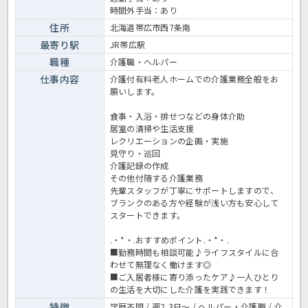
ら、ご入居者様が安心して快適に過ごせるようサポートしています。
時間外手当：あり
経験の浅い方やブランクのある方も、これまでの経験や資格を活かし
て働きたい方はぜひお気軽にお問い合わせください！有料老人ホーム
住所
北海道帯広市西7条南
での介護業務全般です。＜介護職員 派遣 有料老人ホームの求人＞
最寄り駅
JR帯広駅
職種
介護職・ヘルパー
仕事内容
介護付有料老人ホームでの介護業務全般をお
願いします。
食事・入浴・排せつなどの身体介助
居室の清掃や生活支援
レクリエーションの企画・実施
見守り・巡回
介護記録の作成
その他付随する介護業務
先輩スタッフが丁寧にサポートしますので、
ブランクのある方や経験が浅い方も安心して
スタートできます。
.・*・.おすすめポイント.・*・.
■勤務時間も相談可能♪ライフスタイルに合
わせて無理なく働けます◎
■ご入居者様に寄り添ったケア♪一人ひとり
の生活を大切にした介護を実践できます！
特徴
学歴不問 / 週2,3日～ / ヘルパー・介護職 / 介