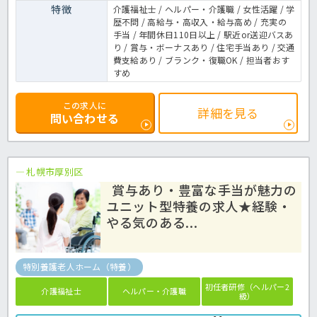
特徴
介護福祉士 / ヘルパー・介護職 / 女性活躍 / 学
歴不問 / 高給与・高収入・給与高め / 充実の
手当 / 年間休日110日以上 / 駅近or送迎バスあ
り / 賞与・ボーナスあり / 住宅手当あり / 交通
費支給あり / ブランク・復職OK / 担当者おす
すめ
この求人に
詳細を見る
問い合わせる
札幌市厚別区
賞与あり・豊富な手当が魅力の
ユニット型特養の求人★経験・
やる気のある...
特別養護老人ホーム（特養）
初任者研修（ヘルパー2
介護福祉士
ヘルパー・介護職
級）