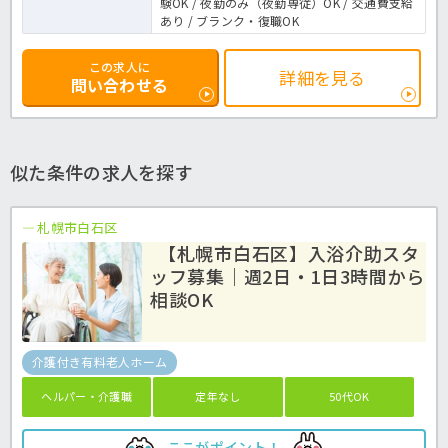
験OK / 夜勤のみ（夜勤専従）OK / 交通費支給
あり / ブランク・復職OK
この求人に
詳細を見る
問い合わせる
似た条件の求人を探す
札幌市白石区
【札幌市白石区】入浴介助スタ
ッフ募集｜週2日・1日3時間から
相談OK
介護付き有料老人ホーム
ヘルパー・介護職
定年なし
50代OK
ここがポイント！