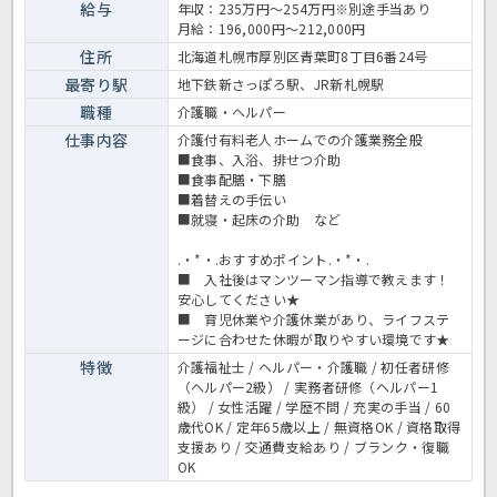
資格取得支援制度、今年よりオンデマンド方式の研修制度も導入した
給与
年収：235万円～254万円※別途手当あり
ためスキルを高めながら働きたい方必見です♪気になる方はお気軽に
月給：196,000円～212,000円
ほっ介護までお問い合わせください。有料老人ホームでの介護業務全
般です。 ＜介護職 正職員 有老の求人＞
住所
北海道札幌市厚別区青葉町8丁目6番24号
最寄り駅
地下鉄新さっぽろ駅、JR新札幌駅
職種
介護職・ヘルパー
仕事内容
介護付有料老人ホームでの介護業務全般
■食事、入浴、排せつ介助
■食事配膳・下膳
■着替えの手伝い
■就寝・起床の介助 など
.・*・.おすすめポイント.・*・.
■ 入社後はマンツーマン指導で教えます！
安心してください★
■ 育児休業や介護休業があり、ライフステ
ージに合わせた休暇が取りやすい環境です★
特徴
介護福祉士 / ヘルパー・介護職 / 初任者研修
（ヘルパー2級） / 実務者研修（ヘルパー1
級） / 女性活躍 / 学歴不問 / 充実の手当 / 60
歳代OK / 定年65歳以上 / 無資格OK / 資格取得
支援あり / 交通費支給あり / ブランク・復職
OK