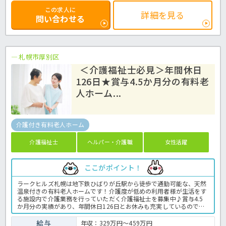
この求人に
詳細を見る
問い合わせる
札幌市厚別区
＜介護福祉士必見＞年間休日
126日★賞与4.5か月分の有料老
人ホーム...
介護付き有料老人ホーム
介護福祉士
ヘルパー・介護職
女性活躍
ここがポイント！
ラークヒルズ札幌は地下鉄ひばりが丘駅から徒歩で通勤可能な、天然
温泉付きの有料老人ホームです！介護度が低めの利用者様が生活をす
る施設内で介護業務を行っていただく介護福祉士を募集中♪賞与4.5
か月分の実績があり、年間休日126日とお休みも充実しているので仕
事とプライベートの両立も叶う職場♪介護支援専門員をお持ちの方に
はケアプラン作成も行っていただき、プラスで資格手当もあり！公共
給与
年収：329万円～459万円