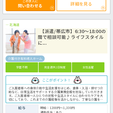
この求人に
詳細を見る
問い合わせる
北海道
【派遣/帯広市】6:30～18:00の
間で相談可能♪ライフスタイル
に...
介護付き有料老人ホーム
学歴不問
完全週休2日制度
女性活躍
ここがポイント！
ご入居者様への身体介助や生活支援をはじめ、食事・入浴・排せつ介
助など、日常生活をサポートする介護業務全般を担当していただきま
す。ご入居者様一人ひとりの状態や生活スタイルに合わせたケアを大
切にしており、これまでの介護経験を活かしながら、丁寧な介護を実
践できる環境です。運営法人は、北海道内で介護・福祉サービスを幅
広く展開する大手グループ♪安定した法人基盤のもと、安心して長く
給与
時給：1200円～1,330円
働きたい方にもおすすめです。施設ではスタッフ同士が連携しなが
通勤手当：あり