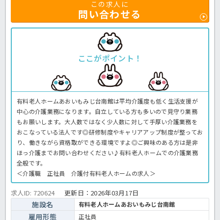
この求人に
問い合わせる
ここがポイント！
有料老人ホームあおいもみじ台南館は平均介護度も低く生活支援が
中心の介護業務になります。自立している方も多いので見守り業務
もお願いします。大人数ではなく少人数に対して手厚い介護業務を
おこなっている法人です◎研修制度やキャリアアップ制度が整ってお
り、働きながら資格取ができる環境ですよ◎ご興味のある方は是非
ほっ介護までお問い合わせください♪有料老人ホームでの介護業務
全般です。
＜介護職 正社員 介護付有料老人ホームの求人＞
求人ID: 720624
更新日：
2026年03月17日
施設名
有料老人ホームあおいもみじ台南館
雇用形態
正社員