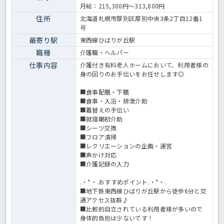
交通機関での通勤の方、介護度が低めの方への介護サービスも学んで
月給：215,300円～313,800円
いきたいという方にはオススメの求人！気になる方はお早めにほっ介
護までお問い合わせください♪有料老人ホームでの介護業務全般で
住所
北海道札幌市厚別区厚別中央3条2丁目12番1
す。＜介護職 正職員 有料老人ホームの求人＞
号
最寄り駅
東西線ひばりが丘駅
職種
介護職・ヘルパー
仕事内容
介護付き有料老人ホームにおいて、利用者様の
身の回りのお手伝いをお任せします◎
■食事配膳・下膳
■食事・入浴・排泄介助
■着替えの手伝い
■就寝期初介助
■シーツ交換
■フロア清掃
■レクリエーションの企画・運営
■声かけ対応
■介護記録の入力
.・*・.おすすめポイント.・*・.
■地下鉄東西線ひばりが丘駅から徒歩6分と交
通アクセス抜群♪
■比較的自立されている利用者様が多いので
身体的負担は少ないです！