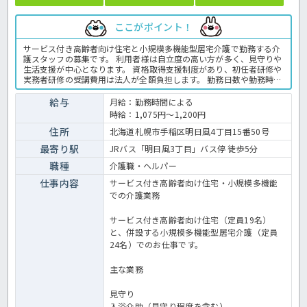
ここがポイント！
サービス付き高齢者向け住宅と小規模多機能型居宅介護で勤務する介
護スタッフの募集です。 利用者様は自立度の高い方が多く、見守りや
生活支援が中心となります。 資格取得支援制度があり、初任者研修や
実務者研修の受講費用は法人が全額負担します。 勤務日数や勤務時間
も相談できるため、扶養内勤務や家庭との両立を目指す方にもおすす
めです。 介護の知識や技術を身につけながら働きたい方は、ぜひご応
給与
月給：勤務時間による
募ください。 ＜介護職 パート サ高住の求人＞
時給：1,075円～1,200円
住所
北海道札幌市手稲区明日風4丁目15番50号
最寄り駅
JRバス「明日風3丁目」バス停 徒歩5分
職種
介護職・ヘルパー
仕事内容
サービス付き高齢者向け住宅・小規模多機能
での介護業務
サービス付き高齢者向け住宅（定員19名）
と、併設する小規模多機能型居宅介護（定員
24名）でのお仕事です。
主な業務
見守り
入浴介助（見守り程度を含む）