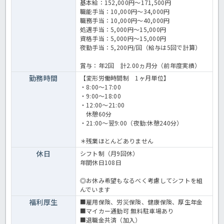
基本給：152,000円～171,500円
職能手当：10,000円～34,000円
職務手当：10,000円～40,000円
処遇手当：5,000円～15,000円
資格手当：5,000円～15,000円
夜勤手当：5,200円/回（給与は5回で計算）
賞与：年2回 計2.00ヵ月分（前年度実績）
勤務時間
【変形労働時間制 1ヶ月単位】
・8:00～17:00
・9:00～18:00
・12:00～21:00
休憩60分
・21:00～翌9:00（夜勤:休憩240分）
＊残業ほとんどありません
休日
シフト制（月9回休）
年間休日108日
◎お休み希望もなるべく考慮してシフトを組
んでいます
福利厚生
■雇用保険、労災保険、健康保険、厚生年金
■マイカー通勤可 無料駐車場あり
■退職金共済（加入）