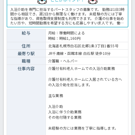
入浴介助を専門に担当するパートスタッフの募集です。 勤務は1日3時
間から相談でき、週2日から無理なく働けます。 未経験の方には丁寧
な指導があり、資格取得支援制度も利用できます。 介護の仕事を始め
たい方や、短時間勤務を希望する方にも応募しやすい求人です。 働き
ながら介護資格の取得を目指したい方にも適した環境です。 ＜介護
職 パート 有老の求人＞
給与
月給：稼働時間による
時給：時給1,160円
住所
北海道札幌市白石区北郷1条3丁目1番55号
最寄り駅
JR千歳線・函館本線 白石駅 徒歩10分
職種
介護職・ヘルパー
仕事内容
介護付有料老人ホームでの入浴介助業務
介護付有料老人ホームに入居されている方へ
の入浴介助を担当します。
主な業務
入浴介助
入浴に伴う介助業務
その他付随する業務
未経験の方には業務を丁寧に指導します。