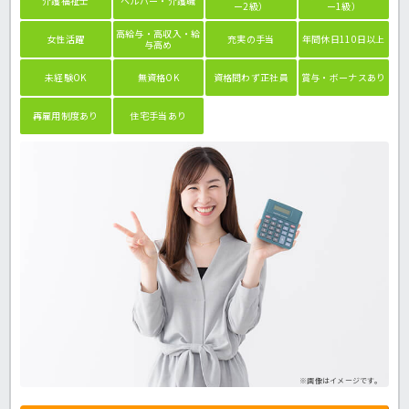
介護福祉士
ヘルパー・介護職
ー2級）
ー1級）
高給与・高収入・給
女性活躍
充実の手当
年間休日110日以上
与高め
未経験OK
無資格OK
資格問わず正社員
賞与・ボーナスあり
再雇用制度あり
住宅手当あり
※画像はイメージです。