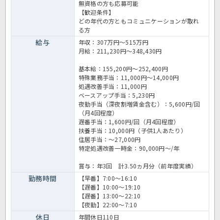
無資格の方も応募可能
【歓迎条件】
どの年代の方ともコミュニケーションが取れ
る方
給与
年収：307万円～515万円
月給：211,230円～348,430円
基本給：155,200円～252,400円
特殊業務手当：11,000円～14,000円
処遇改善手当：11,000円
ベースアップ手当：5,230円
夜勤手当（深夜割増賃金含む）：5,600円/回
（月4回程度）
遅番手当：1,600円/回（月4回程度）
扶養手当：10,000円（子供1人あたり）
住居手当：～27,000円
特定処遇改善一時金：90,000円～/年
賞与：年3回 計3.50ヵ月分（前年度実績）
勤務時間
【早番】7:00～16:10
【遅番】10:00～19:10
【遅番】13:00～22:10
【夜勤】22:00～7:10
休日
年間休日110日