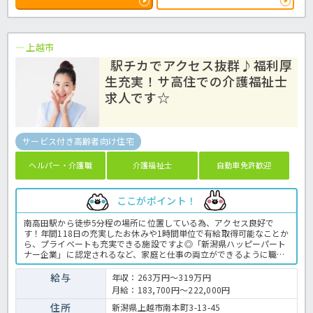
上越市
駅チカでアクセス抜群♪福利厚
生充実！サ高住での介護福祉士
求人です☆
サービス付き高齢者向け住宅
ヘルパー・介護職
介護福祉士
自動車免許歓迎
ここがポイント！
南高田駅から徒歩5分程の場所に位置している為、アクセス良好で
す！年間118日の充実したお休みや1時間単位で有給取得可能なことか
ら、プライベートも充実できる施設ですよ◎「新潟県ハッピーパート
ナー企業」に認定されるなど、家庭と仕事の両立ができるように職場
環境を整えています☆上越勤労者福祉サービスセンターに加入する
為、様々な割引制度や慶弔金制度が利用でき、福利厚生も充実してい
給与
年収：263万円～319万円
ます！こちらの求人の詳細はほっ介護までお気軽にお問い合わせくだ
月給：183,700円～222,000円
さいね！サービス付き高齢者向け住宅での介護業務全般です。 ＜介護
職 正職員 サ高住の求人＞
住所
新潟県上越市南本町3-13-45