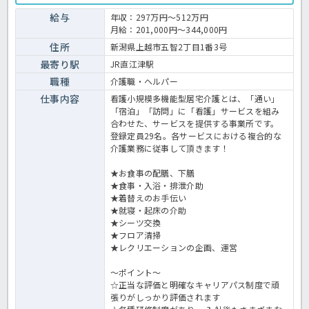
う方も安心して始めることができますよ！！無資格・未経験の方で、
お資格や経験に応じてキャリアアップも見込める法人です♪お休みも
給与
年収：297万円～512万円
年間115日取得することができますので、プライベートを大切にオン
月給：201,000円～344,000円
オフのついたメリハリのある働き方ができますよ♪ご興味をお持ちの
方は、お気軽にほっ介護までお問い合わせ下さい。小規模多機能での
住所
新潟県上越市五智2丁目1番3号
介護業務全般です。＜介護職 正職員 小多機の求人＞
最寄り駅
JR直江津駅
職種
介護職・ヘルパー
仕事内容
看護小規模多機能型居宅介護とは、「通い」
「宿泊」「訪問」に「看護」サービスを組み
合わせた、サービスを提供する事業所です。
登録定員29名。各サービスにおける複合的な
介護業務に従事して頂きます！
★お食事の配膳、下膳
★食事・入浴・排泄介助
★着替えのお手伝い
★就寝・起床の介助
★シーツ交換
★フロア清掃
★レクリエーションの企画、運営
～ポイント～
☆正当な評価と明確なキャリアパス制度で頑
張りがしっかり評価されます