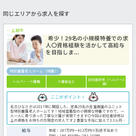
同じエリアから求人を探す
上越市
希少！29名の小規模特養での求
人〇資格経験を活かして高給与
を目指しま...
特別養護老人ホーム（特養）
初任者研修（ヘルパー2
ヘルパー・介護職
介護福祉士
級）
ここがポイント！
名立ひなさきは2017年に開設した、定員29名の全室個室のユニット
型特別養護老人ホームです！地域密着型の小規模な特養ですので、一
人一人に寄り添った丁寧な介護が実現できます◎今回は初任者研修以
上の資格をお持ちの方限定の求人です♪豊富な手当に加えて3.3ヵ月
分のしっかりとした賞与の支給が嬉しいポイント！さらに、退職金制
度がしっかりしているので、腰を据えて長く働きたい方にもピッタリ
給与
年収：287万円～413万円※別途手当あり
☆ご興味をお持ちの方はお気軽にほっ介護までお問い合わせください
月給：198,950円～292,250円