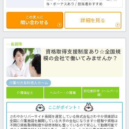
与・ボーナスあり / 担当者おすすめ
この求人に
詳細を見る
問い合わせる
長岡市
資格取得支援制度あり☆全国規
模の会社で働いてみませんか？
介護付き有料老人ホーム
初任者研修（ヘルパー2
介護福祉士
ヘルパー・介護職
級）
ここがポイント！
さわやかリバーサイド長岡を運営している株式会社さわやか倶楽部は
全国に介護施設を展開している大手の会社になります☆経験や資格は
不問◎資格取得制度や研修体制も整っているので安心して勤務可能で