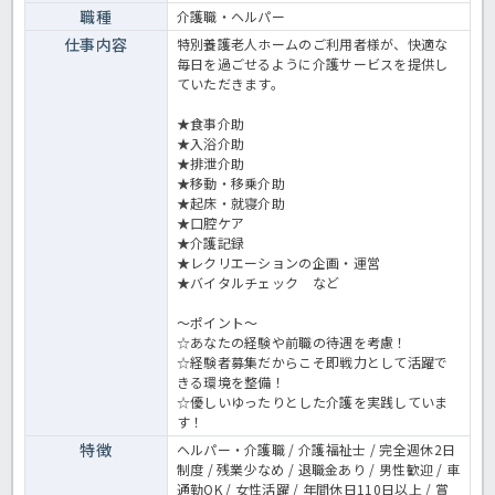
職種
介護職・ヘルパー
仕事内容
特別養護老人ホームのご利用者様が、快適な
毎日を過ごせるように介護サービスを提供し
ていただきます。
★食事介助
★入浴介助
★排泄介助
★移動・移乗介助
★起床・就寝介助
★口腔ケア
★介護記録
★レクリエーションの企画・運営
★バイタルチェック など
～ポイント～
☆あなたの経験や前職の待遇を考慮！
☆経験者募集だからこそ即戦力として活躍で
きる環境を整備！
☆優しいゆったりとした介護を実践していま
す！
特徴
ヘルパー・介護職 / 介護福祉士 / 完全週休2日
制度 / 残業少なめ / 退職金あり / 男性歓迎 / 車
通勤OK / 女性活躍 / 年間休日110日以上 / 賞