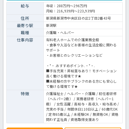
能な環境になります☆定年が65歳で長く勤務することも可能で、65歳
以降も条件面は変わらずに働けるので安心の職場です〇求人が気にな
給与
年収：288万円～296万円
る方は是非ほっ介護までお問い合わせください！有料老人ホームでの
月給：216,939円～223,939円
介護業務全般です。＜介護職 正職員 有料老人ホームの求人＞
住所
新潟県新潟市中央区日の出2丁目2番43号
最寄り駅
新潟駅
職種
介護職・ヘルパー
仕事内容
有料老人ホームでの介護業務全般
・食事や入浴などお客様の生活全般に関わる
サポート
・お客様とのレクリエーションなど
・*・.おすすめポイント.・*・.
■手当充実！昇給賞与あり！モチベーション
高く働ける環境です★
■未経験の方やブランクのある方にも安心し
て働ける環境です★
特徴
介護福祉士 / ヘルパー・介護職 / 初任者研修
（ヘルパー2級） / 実務者研修（ヘルパー1
級） / 女性活躍 / 高給与・高収入・給与高め /
充実の手当 / 年間休日110日以上 / 60歳代OK
/ 定年65歳以上 / 未経験OK / 無資格OK / 資格
問わず正社員 / 資格取得支援あり