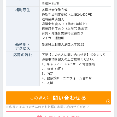
※週休2日制
福利厚生
各種社会保険完備
通勤手当規定支給（上限24,400円）
退職金共済加入
退職金制度あり（勤続1年以上）
再雇用制度あり（上限70歳まで）
育児・介護休業取得実績あり
マイカー通勤可
勤務地・
新潟県上越市大島区大平5131
アクセス
応募の流れ
下記【この求人に問い合わせる】ボタンより
必要事項を記入の上ご応募ください。
1、キャリアアドバイザーと電話面談
2、面接（1回）
3、内定
4、健康診断・ユニフォーム合わせ
5、入職
問い合わせる
この求人に
※応募ではありませんのでお気軽に
お問い合わせください