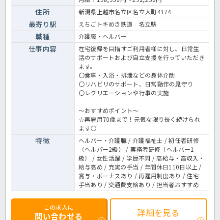
ね！特別養護老人ホームでの業務全般です。 ＜介護職 正社員 特別
養護老人ホームの求人＞
住所
新潟県上越市名立区名立大町4174
最寄り駅
えちごトキめき鉄道 名立駅
職種
介護職・ヘルパー
仕事内容
在宅復帰を目指すご利用者様に対し、日常生
活のサポートおよび自立支援を行っていただき
ます。
〇食事・入浴・排泄などの身体介助
〇リハビリのサポート、日常動作の見守り
〇レクリエーションや行事の実施
～おすすめポイント～
☆再雇用70歳まで！元気な限り長く続けられ
ます〇
特徴
ヘルパー・介護職 / 介護福祉士 / 初任者研修
（ヘルパー2級） / 実務者研修（ヘルパー1
級） / 女性活躍 / 学歴不問 / 高給与・高収入・
給与高め / 充実の手当 / 年間休日110日以上 /
賞与・ボーナスあり / 再雇用制度あり / 住宅
手当あり / 交通費支給あり / 担当者おすすめ
この求人に
詳細を見る
問い合わせる