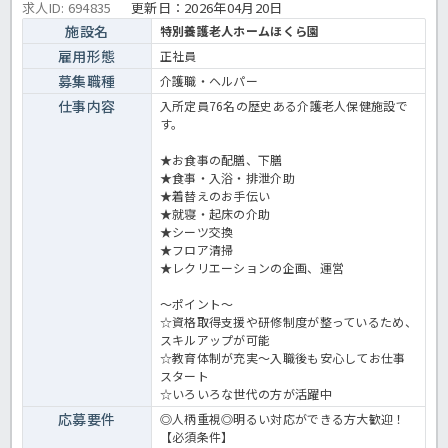
求人ID: 694835
更新日：
2026年04月20日
施設名
特別養護老人ホームほくら園
雇用形態
正社員
募集職種
介護職・ヘルパー
仕事内容
入所定員76名の歴史ある介護老人保健施設で
す。
★お食事の配膳、下膳
★食事・入浴・排泄介助
★着替えのお手伝い
★就寝・起床の介助
★シーツ交換
★フロア清掃
★レクリエーションの企画、運営
～ポイント～
☆資格取得支援や研修制度が整っているため、
スキルアップが可能
☆教育体制が充実～入職後も安心してお仕事
スタート
☆いろいろな世代の方が活躍中
応募要件
◎人柄重視◎明るい対応ができる方大歓迎！
【必須条件】