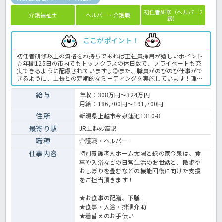
初任者研修（ヘルパー2
介護福祉士
ヘルパー・介護職
級）
ここがポイント！
初任者研修以上の資格をお持ちであれば正社員採用が嬉しいポイント
☆年間125日の市内でもトップクラスの休日数で、プライベートも充
実できるように配慮されていますよ◎また、職員がのびのび仕事がで
きるように、上長との定期的なミーティングを実施しています！理想
の介護ができる職場で一緒に働きませんか？お問い合わせはほっ介護
までお待ちしております♪特別養護老人ホームでの介護業務全般で
給与
年収：308万円～324万円
す。 ＜介護職 正社員 特養の求人＞
月給：186,700円～191,700円
住所
新潟県上越市今泉蓮池1310-8
最寄り駅
JR上越妙高駅
職種
介護職・ヘルパー
仕事内容
特別養護老人ホーム太陽と緑の家今泉は、食
事や入浴などの日常生活のお世話と、散歩や
おしぼりを畳むなどの機能回復に向けた支援
をご担当頂きます！
★お食事の配膳、下膳
★食事・入浴・排泄介助
★着替えのお手伝い