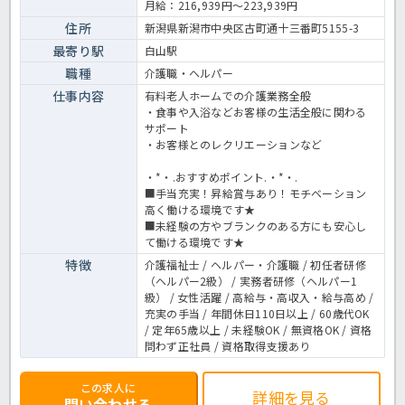
月給：216,939円～223,939円
般です。＜介護職 正職員 有料老人ホームの求人＞
住所
新潟県新潟市中央区古町通十三番町5155-3
最寄り駅
白山駅
職種
介護職・ヘルパー
仕事内容
有料老人ホームでの介護業務全般
・食事や入浴などお客様の生活全般に関わる
サポート
・お客様とのレクリエーションなど
・*・.おすすめポイント.・*・.
■手当充実！昇給賞与あり！モチベーション
高く働ける環境です★
■未経験の方やブランクのある方にも安心し
て働ける環境です★
特徴
介護福祉士 / ヘルパー・介護職 / 初任者研修
（ヘルパー2級） / 実務者研修（ヘルパー1
級） / 女性活躍 / 高給与・高収入・給与高め /
充実の手当 / 年間休日110日以上 / 60歳代OK
/ 定年65歳以上 / 未経験OK / 無資格OK / 資格
問わず正社員 / 資格取得支援あり
この求人に
詳細を見る
問い合わせる