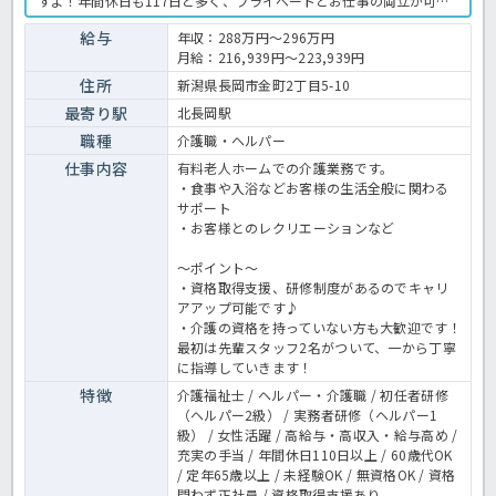
すよ！年間休日も117日と多く、プライベートとお仕事の両立が可能
な環境になります☆定年が65歳で長く勤務することも可能で、65歳以
降も条件面は変わらずに働けるので安心の職場です〇求人が気になる
給与
年収：288万円～296万円
方は是非ほっ介護までお問い合わせください！有料老人ホームでの介
月給：216,939円～223,939円
護業務全般です。＜介護職 正職員 有料老人ホームの求人＞
住所
新潟県長岡市金町2丁目5-10
最寄り駅
北長岡駅
職種
介護職・ヘルパー
仕事内容
有料老人ホームでの介護業務です。
・食事や入浴などお客様の生活全般に関わる
サポート
・お客様とのレクリエーションなど
～ポイント～
・資格取得支援、研修制度があるのでキャリ
アアップ可能です♪
・介護の資格を持っていない方も大歓迎です！
最初は先輩スタッフ2名がついて、一から丁寧
に指導していきます！
特徴
介護福祉士 / ヘルパー・介護職 / 初任者研修
（ヘルパー2級） / 実務者研修（ヘルパー1
級） / 女性活躍 / 高給与・高収入・給与高め /
充実の手当 / 年間休日110日以上 / 60歳代OK
/ 定年65歳以上 / 未経験OK / 無資格OK / 資格
問わず正社員 / 資格取得支援あり