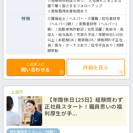
☆各種研修制度があり、 入社後もさまざまな
面で働く皆さまをフォローアップ
☆資格取得支援制度あり
特徴
介護福祉士 / ヘルパー・介護職 / 初任者研修
（ヘルパー2級） / 実務者研修（ヘルパー1
級） / 自動車免許歓迎 / 女性活躍 / 高給与・高
収入・給与高め / 充実の手当 / 年間休日110日
以上 / 未経験OK / 無資格OK / 資格問わず正社
員 / 賞与・ボーナスあり / 住宅手当あり / 短時
間夜勤
この求人に
詳細を見る
問い合わせる
上越市
【年間休日125日】経験問わず
正社員スタート！職員思いの福
利厚生が手...
特別養護老人ホーム（特養）