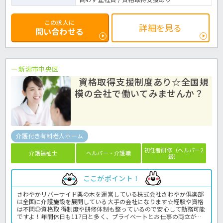
この求人に
詳細を見る
問い合わせる
新潟市中央区
資格取得支援制度あり☆全国規
模の会社で働いてみませんか？
介護付き有料老人ホーム
初任者研修（ヘルパー2
介護福祉士
ヘルパー・介護職
級）
ここがポイント！
さわやかリバーサイド栗の木を運営している株式会社さわやか倶楽部
は全国に介護施設を展開している大手の会社になります☆経験や資格
は不問◎資格取 得制度や研修体制も整っているので安心して勤務可能
ですよ！年間休日も117日と多く、プライベートとお仕事の両立が可