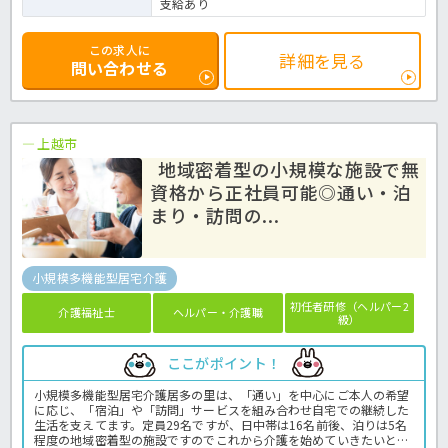
支給あり
この求人に
詳細を見る
問い合わせる
上越市
地域密着型の小規模な施設で無
資格から正社員可能◎通い・泊
まり・訪問の...
小規模多機能型居宅介護
初任者研修（ヘルパー2
介護福祉士
ヘルパー・介護職
級）
ここがポイント！
小規模多機能型居宅介護居多の里は、「通い」を中心にご本人の希望
に応じ、「宿泊」や「訪問」サービスを組み合わせ自宅での継続した
生活を支えてます。定員29名ですが、日中帯は16名前後、泊りは5名
程度の地域密着型の施設ですのでこれから介護を始めていきたいとい