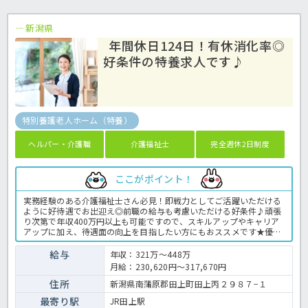
新潟県
年間休日124日！有休消化率◎
好条件の特養求人です♪
特別養護老人ホーム（特養）
ヘルパー・介護職
介護福祉士
完全週休2日制度
ここがポイント！
実務経験のある介護福祉士さん必見！即戦力としてご活躍いただける
ように好待遇でお出迎え◎前職の給与も考慮いただける好条件♪頑張
り次第で年収400万円以上も可能ですので、スキルアップやキャリア
アップに加え、待遇面の向上を目指したい方にもおススメです★優し
いゆっくりとした介護を実践する定員100名の従来型特養で、あなた
の経験を活かして働いてみませんか？年間休日124日と豊富で有休消
給与
年収：321万～448万
化率も高い法人ですので、プライベートも充実間違いなし♪残業も月
月給：230,620円～317,670円
平均で2時間程度なので、独身の方も子育て世代の方も安心して勤務
いただけます◎お問い合わせはほっ介護まで！特養での介護業務全般
住所
新潟県南蒲原郡田上町田上丙２９８７−１
です。 ＜介護職 正職員 特養の求人＞
最寄り駅
JR田上駅