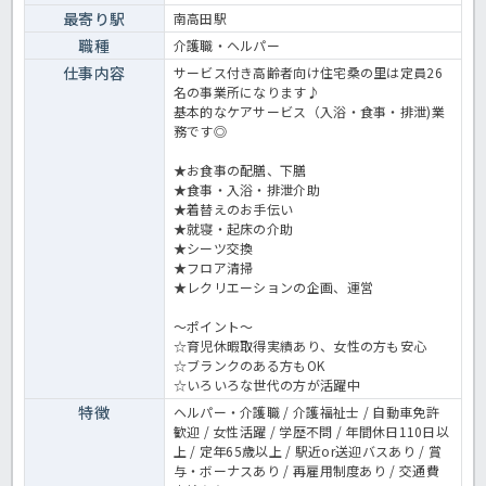
最寄り駅
南高田駅
職種
介護職・ヘルパー
仕事内容
サービス付き高齢者向け住宅桑の里は定員26
名の事業所になります♪
基本的なケアサービス（入浴・食事・排泄)業
務です◎
★お食事の配膳、下膳
★食事・入浴・排泄介助
★着替えのお手伝い
★就寝・起床の介助
★シーツ交換
★フロア清掃
★レクリエーションの企画、運営
～ポイント～
☆育児休暇取得実績あり、女性の方も安心
☆ブランクのある方もOK
☆いろいろな世代の方が活躍中
特徴
ヘルパー・介護職 / 介護福祉士 / 自動車免許
歓迎 / 女性活躍 / 学歴不問 / 年間休日110日以
上 / 定年65歳以上 / 駅近or送迎バスあり / 賞
与・ボーナスあり / 再雇用制度あり / 交通費