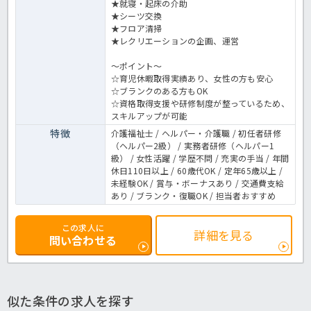
★就寝・起床の介助
★シーツ交換
★フロア清掃
★レクリエーションの企画、運営
～ポイント～
☆育児休暇取得実績あり、女性の方も安心
☆ブランクのある方もOK
☆資格取得支援や研修制度が整っているため、
スキルアップが可能
特徴
介護福祉士 / ヘルパー・介護職 / 初任者研修
（ヘルパー2級） / 実務者研修（ヘルパー1
級） / 女性活躍 / 学歴不問 / 充実の手当 / 年間
休日110日以上 / 60歳代OK / 定年65歳以上 /
未経験OK / 賞与・ボーナスあり / 交通費支給
あり / ブランク・復職OK / 担当者おすすめ
この求人に
詳細を見る
問い合わせる
似た条件の求人を探す