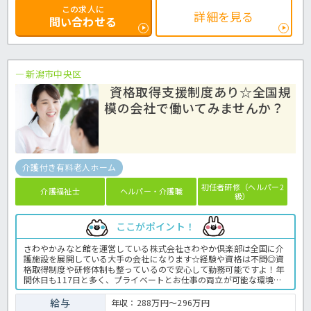
この求人に
詳細を見る
問い合わせる
新潟市中央区
資格取得支援制度あり☆全国規
模の会社で働いてみませんか？
介護付き有料老人ホーム
初任者研修（ヘルパー2
介護福祉士
ヘルパー・介護職
級）
ここがポイント！
さわやかみなと館を運営している株式会社さわやか倶楽部は全国に介
護施設を展開している大手の会社になります☆経験や資格は不問◎資
格取得制度や研修体制も整っているので安心して勤務可能ですよ！年
間休日も117日と多く、プライベートとお仕事の両立が可能な環境に
なります☆定年が65歳で長く勤務することも可能で、65歳以降も条件
面は変わらずに働けるので安心の職場です〇求人が気になる方は是非
給与
年収：288万円～296万円
ほっ介護までお問い合わせください！有料老人ホームでの介護業務全