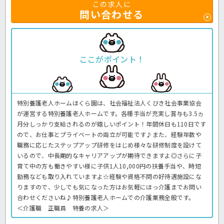
この求人に
問い合わせる
ここがポイント！
特別養護老人ホームほくら園は、社会福祉法人くびき社会事業協会
が運営する特別養護老人ホームです。各種手当が充実し賞与も3.5ヵ
月分しっかり支給されるのが嬉しいポイント！年間休日も110日です
ので、お仕事とプライベートの両立が可能です♪また、経験年数や
職務に応じたステップアップ研修をはじめ様々な研修制度を設けて
いるので、中長期的なキャリアアップが期待できますよ◎さらに子
育て中の方も働きやすい様に子供1人10,000円の扶養手当や、時短
勤務なども取り入れていますよ☆経験や資格不問の好待遇施設にな
りますので、少しでも気になった方はお気軽にほっ介護までお問い
合わせくださいね♪特別養護老人ホームでの介護業務全般です。
＜介護職 正職員 特養の求人＞