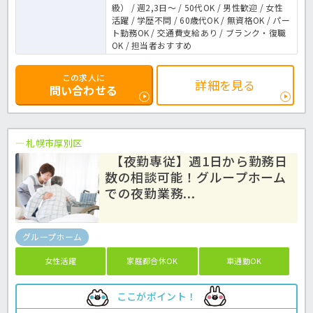
級） / 週2,3日～ / 50代OK / 男性歓迎 / 女性
活躍 / 学歴不問 / 60歳代OK / 無資格OK / パー
ト勤務OK / 交通費支給あり / ブランク・復職
OK / 担当者おすすめ
この求人に
詳細を見る
問い合わせる
札幌市厚別区
【夜勤専従】週1日から勤務日
数の相談可能！グループホーム
での夜勤業務...
グループホーム
女性活躍
家庭都合休OK
車通勤OK
ここがポイント！