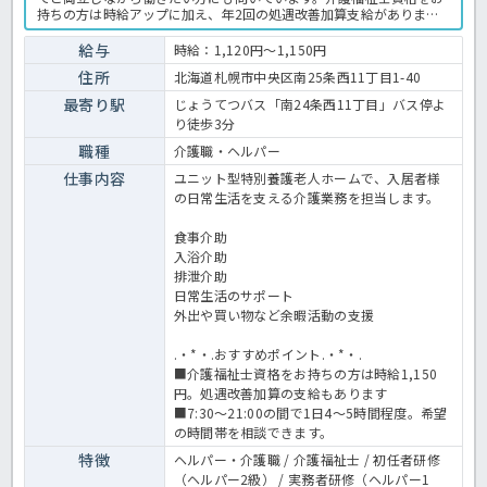
持ちの方は時給アップに加え、年2回の処遇改善加算支給がありま
す。「まずは職場の雰囲気を見てから応募したい」という方も歓迎し
ています。勤務日数や時間帯についても相談できますので、少しでも
給与
時給：1,120円～1,150円
興味をお持ちの方はお気軽にお問い合わせください。介護職員の業務
住所
北海道札幌市中央区南25条西11丁目1-40
全般です。〈介護職員 パート 特別養護老人ホームの求人〉
最寄り駅
じょうてつバス「南24条西11丁目」バス停よ
り徒歩3分
職種
介護職・ヘルパー
仕事内容
ユニット型特別養護老人ホームで、入居者様
の日常生活を支える介護業務を担当します。
食事介助
入浴介助
排泄介助
日常生活のサポート
外出や買い物など余暇活動の支援
.・*・.おすすめポイント.・*・.
■介護福祉士資格をお持ちの方は時給1,150
円。処遇改善加算の支給もあります
■7:30～21:00の間で1日4～5時間程度。希望
の時間帯を相談できます。
特徴
ヘルパー・介護職 / 介護福祉士 / 初任者研修
（ヘルパー2級） / 実務者研修（ヘルパー1