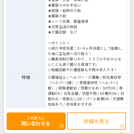
★着替えのお手伝い
★就寝・起床の介助
★服薬介助
★シーツ交換、居室清掃
★日常生活の相談
★介護記録 など
～ポイント～
☆紹介予定派遣！3～6ヶ月派遣として勤務し
た後に正社員へ切り替え！
☆職員体制が厚いので、トラブルや分からな
いことも直ぐ聞ける環境です。
☆転職回数や介護経験も不問の求人です！
特徴
介護福祉士 / ヘルパー・介護職 / 初任者研修
（ヘルパー2級） / 実務者研修（ヘルパー1
級） / 経験者歓迎 / 残業少なめ / 50代OK / 車
通勤OK / 女性活躍 / 学歴不問 / 60歳代OK / 日
勤のみ・夜勤なしOK / パート勤務OK / 交通費
支給あり / 担当者おすすめ
この求人に
詳細を見る
問い合わせる