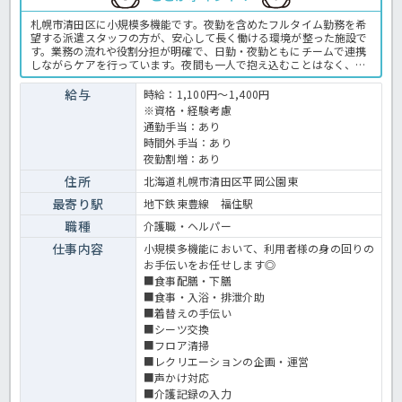
札幌市清田区に小規模多機能です。夜勤を含めたフルタイム勤務を希
望する派遣スタッフの方が、安心して長く働ける環境が整った施設で
す。業務の流れや役割分担が明確で、日勤・夜勤ともにチームで連携
しながらケアを行っています。夜間も一人で抱え込むことはなく、困
ったときにはすぐに相談できる体制があるため、夜勤経験が浅い方や
ブランクのある方でも不安なく勤務できます。利用者様の状態を日中
給与
時給：1,100円～1,400円
から継続して把握できるため、より深く関われることもフルタイム勤
※資格・経験考慮
務ならではのやりがいです。少しでもご興味ある方はお気軽にほっ介
通勤手当：あり
護までお問合せください！小規模多機能での介護業務全般です。＜介
時間外手当：あり
護職 紹介予定派遣 小規模多機能の求人＞
夜勤割増：あり
住所
北海道札幌市清田区平岡公園東
最寄り駅
地下鉄東豊線 福住駅
職種
介護職・ヘルパー
仕事内容
小規模多機能において、利用者様の身の回りの
お手伝いをお任せします◎
■食事配膳・下膳
■食事・入浴・排泄介助
■着替えの手伝い
■シーツ交換
■フロア清掃
■レクリエーションの企画・運営
■声かけ対応
■介護記録の入力