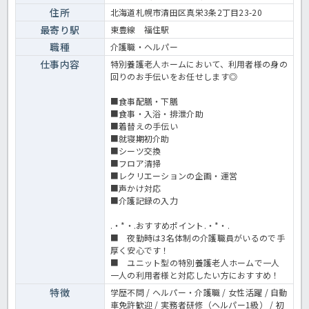
ト 特養の求人＞
住所
北海道札幌市清田区真栄3条2丁目23-20
最寄り駅
東豊線 福住駅
職種
介護職・ヘルパー
仕事内容
特別養護老人ホームにおいて、利用者様の身の
回りのお手伝いをお任せします◎
■食事配膳・下膳
■食事・入浴・排泄介助
■着替えの手伝い
■就寝期初介助
■シーツ交換
■フロア清掃
■レクリエーションの企画・運営
■声かけ対応
■介護記録の入力
.・*・.おすすめポイント.・*・.
■ 夜勤時は3名体制の介護職員がいるので手
厚く安心です！
■ ユニット型の特別養護老人ホームで一人
一人の利用者様と対応したい方におすすめ！
特徴
学歴不問 / ヘルパー・介護職 / 女性活躍 / 自動
車免許歓迎 / 実務者研修（ヘルパー1級） / 初