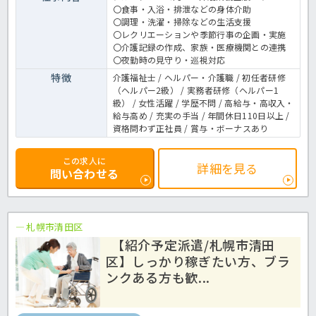
〇食事・入浴・排泄などの身体介助
〇調理・洗濯・掃除などの生活支援
〇レクリエーションや季節行事の企画・実施
〇介護記録の作成、家族・医療機関との連携
〇夜勤時の見守り・巡視対応
特徴
介護福祉士 / ヘルパー・介護職 / 初任者研修
（ヘルパー2級） / 実務者研修（ヘルパー1
級） / 女性活躍 / 学歴不問 / 高給与・高収入・
給与高め / 充実の手当 / 年間休日110日以上 /
資格問わず正社員 / 賞与・ボーナスあり
この求人に
詳細を見る
問い合わせる
札幌市清田区
【紹介予定派遣/札幌市清田
区】しっかり稼ぎたい方、ブラ
ンクある方も歓...