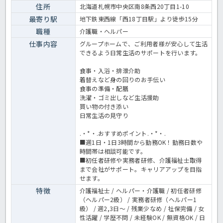
住所
北海道札幌市中央区南8条西20丁目1-10
す。〈介護職 パート グループホームの求人〉
最寄り駅
地下鉄東西線「西18丁目駅」より徒歩15分
職種
介護職・ヘルパー
仕事内容
グループホームで、ご利用者様が安心して生活
できるよう日常生活のサポートを行います。
食事・入浴・排泄介助
着替えなど身の回りのお手伝い
食事の準備・配膳
洗濯・ゴミ出しなど生活援助
買い物の付き添い
日常生活の見守り
.・*・.おすすめポイント.・*・.
■週1日・1日3時間から勤務OK！勤務日数や
時間帯は相談可能です。
■初任者研修や実務者研修、介護福祉士取得
まで会社がサポート。キャリアアップを目指
せます。
特徴
介護福祉士 / ヘルパー・介護職 / 初任者研修
（ヘルパー2級） / 実務者研修（ヘルパー1
級） / 週2,3日～ / 残業少なめ / 社保完備 / 女
性活躍 / 学歴不問 / 未経験OK / 無資格OK / 日