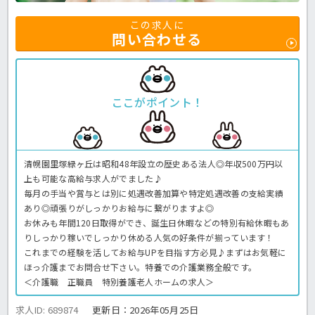
この求人に
問い合わせる
ここがポイント！
清幌園里塚緑ヶ丘は昭和48年設立の歴史ある法人◎年収500万円以
上も可能な高給与求人がでました♪
毎月の手当や賞与とは別に処遇改善加算や特定処遇改善の支給実績
あり◎頑張りがしっかりお給与に繋がりますよ◎
お休みも年間120日取得ができ、誕生日休暇などの特別有給休暇もあ
りしっかり稼いでしっかり休める人気の好条件が揃っています！
これまでの経験を活してお給与UPを目指す方必見♪まずはお気軽に
ほっ介護までお問合せ下さい。特養での介護業務全般です。
＜介護職 正職員 特別養護老人ホームの求人＞
求人ID: 689874
更新日：
2026年05月25日