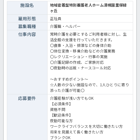
施設名
地域密着型特別養護老人ホーム清幌園里塚緑
ヶ丘
雇用形態
正社員
募集職種
介護職・ヘルパー
仕事内容
常時介護を必要とするご利用者様に対し、生
活全般の支援を行っていただきます。
〇食事・入浴・排泄などの身体介助
〇体位変換・移乗介助などの介護業務
〇レクリエーション・行事の実施
〇介護記録の作成、ご家族対応
〇夜勤時の巡視・ナースコール対応
～おすすめポイント～
☆人数の少ない施設なので、1人ひとりに寄り
添った介護が可能〇
応募要件
介護経験が浅い方でもOK
【必須条件】
資格不問
【歓迎条件】
夜勤可能な方
ワークライフバランスを大切に働きたい方
将来を見据えて長く働きたい方
ブランクOK