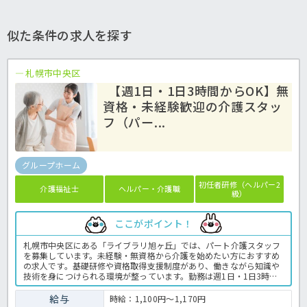
似た条件の求人を探す
札幌市中央区
【週1日・1日3時間からOK】無
資格・未経験歓迎の介護スタッ
フ（パー...
グループホーム
初任者研修（ヘルパー2
介護福祉士
ヘルパー・介護職
級）
ここがポイント！
札幌市中央区にある「ライブラリ旭ヶ丘」では、パート介護スタッフ
を募集しています。未経験・無資格から介護を始めたい方におすすめ
の求人です。基礎研修や資格取得支援制度があり、働きながら知識や
技術を身につけられる環境が整っています。勤務は週1日・1日3時間
から相談できるため、家庭やプライベートとの両立を目指す方にも向
いています。職場見学も可能ですので、施設の雰囲気を確認してから
給与
時給：1,100円～1,170円
応募を検討したい方もぜひお問い合わせください。介護業務全般で