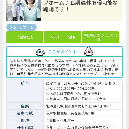
プホーム♪長期連休取得可能な
職場です！
グループホーム
初任者研修（ヘルパー2
介護福祉士
ヘルパー・介護職
級）
ここがポイント！
医療法人母体で給与・休日日数等の条件面が非常に優遇されており、
資格取得の支援等様々な面からのサポート体制のある施設です。 給与
面だけではなく、長期休暇取得制度もあるのも魅力ですよ♪ 教育、研
修、自己啓発支援など充実の社内制度でキャリアアップも目指せま
す！！ ご興味のある方はお気軽にお問い合わせください。 グループ
ホームでの介護業務全般です。 ＜介護職 正職員 グループホームの
給与
想定年収：266万円～305万※別途手当あり
求人＞
月給：222,300円～254,300円
※上記には夜勤5回分、賞与を含む
※賞与は毎月の月給に月賦として支給
住所
北海道札幌市清田区美しが丘2条4丁目17
最寄り駅
東豊線福住駅 東西線大谷地駅
職種
介護職・ヘルパー
仕事内容
グループホーム内での介護業務全般です！