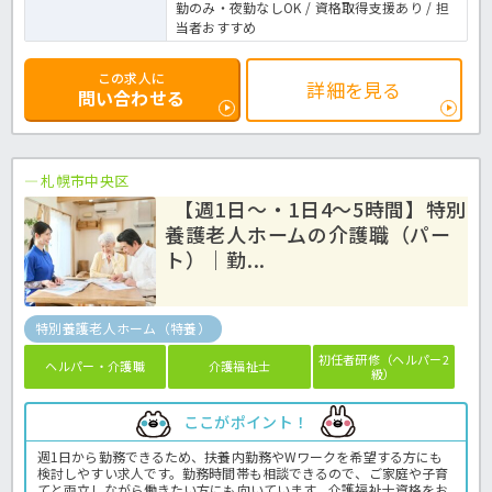
勤のみ・夜勤なしOK / 資格取得支援あり / 担
当者おすすめ
この求人に
詳細を見る
問い合わせる
札幌市中央区
【週1日～・1日4～5時間】特別
養護老人ホームの介護職（パー
ト）｜勤...
特別養護老人ホーム（特養）
初任者研修（ヘルパー2
ヘルパー・介護職
介護福祉士
級）
ここがポイント！
週1日から勤務できるため、扶養内勤務やWワークを希望する方にも
検討しやすい求人です。勤務時間帯も相談できるので、ご家庭や子育
てと両立しながら働きたい方にも向いています。介護福祉士資格をお