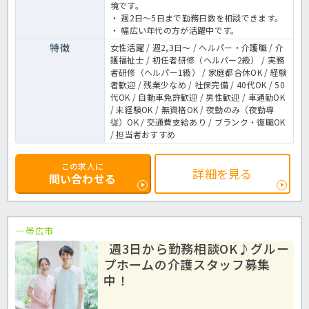
境です。
・ 週2日～5日まで勤務日数を相談できます。
・ 幅広い年代の方が活躍中です。
特徴
女性活躍 / 週2,3日～ / ヘルパー・介護職 / 介
護福祉士 / 初任者研修（ヘルパー2級） / 実務
者研修（ヘルパー1級） / 家庭都合休OK / 経験
者歓迎 / 残業少なめ / 社保完備 / 40代OK / 50
代OK / 自動車免許歓迎 / 男性歓迎 / 車通勤OK
/ 未経験OK / 無資格OK / 夜勤のみ（夜勤専
従）OK / 交通費支給あり / ブランク・復職OK
/ 担当者おすすめ
この求人に
詳細を見る
問い合わせる
帯広市
週3日から勤務相談OK♪グルー
プホームの介護スタッフ募集
中！