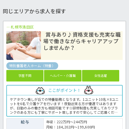
同じエリアから求人を探す
札幌市清田区
賞与あり♪資格支援も充実な職
場で働きながらキャリアアップ
しませんか？
特別養護老人ホーム（特養）
学歴不問
ヘルパー・介護職
女性活躍
ここがポイント！
ケアタウン美しが丘での特養勤務となります。1ユニット10名×8ユニ
ットを6名で介護ケアを行います！夜勤出来る方が優遇ではあります
が、日勤のみの働き方も相談可能です☆研修制度も充実しておりブラ
ンクのある方にも丁寧にサポート致しますので安心してご応募くださ
いね。最寄りのバス停(真栄3条2丁目)から徒歩一分の好立地でもあ
り、人気のある施設です♪お持ちの資格を活かして一緒に働きません
給与
年収：222万円～244万円
か？特別養護老人ホームでの介護職業務全般です。 ＜介護職 パー
月給：184,202円〜199,600円