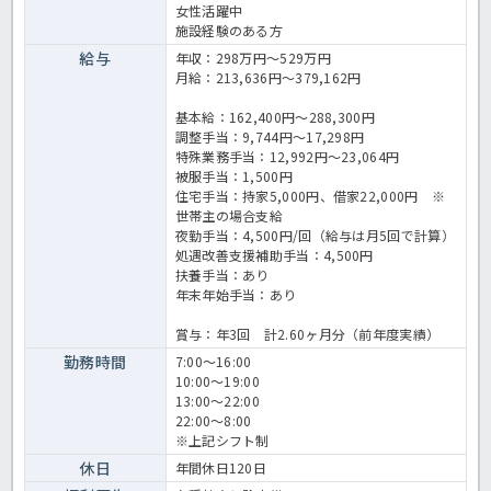
女性活躍中
施設経験のある方
給与
年収：298万円～529万円
月給：213,636円～379,162円
基本給：162,400円～288,300円
調整手当：9,744円～17,298円
特殊業務手当：12,992円～23,064円
被服手当：1,500円
住宅手当：持家5,000円、借家22,000円 ※
世帯主の場合支給
夜勤手当：4,500円/回（給与は月5回で計算）
処遇改善支援補助手当：4,500円
扶養手当：あり
年末年始手当：あり
賞与：年3回 計2.60ヶ月分（前年度実績）
勤務時間
7:00～16:00
10:00～19:00
13:00～22:00
22:00～8:00
※上記シフト制
休日
年間休日120日