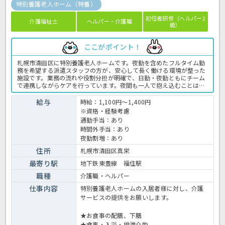
特別養護老人ホーム（特養）
初任者研修（ヘルパー2
介護福祉士
ヘルパー・介護職
級）
ここがポイント！
札幌市清田区に特別養護老人ホームです。夜勤を含めたフルタイム勤
務を希望する派遣スタッフの方が、安心して長く働ける環境が整った
施設です。業務の流れや役割分担が明確で、日勤・夜勤ともにチーム
で連携しながらケアを行っています。夜間も一人で抱え込むことはな
く、困ったときにはすぐに相談できる体制があるため、夜勤経験が浅
い方やブランクのある方でも不安なく勤務できます。利用者様の状態
給与
時給：1,100円～1,400円
を日中から継続して把握できるため、より深く関われることもフルタ
※資格・経験考慮
イム勤務ならではのやりがいです。また、派遣スタッフであっても現
通勤手当：あり
場の一員として丁寧に受け入れられ、意見や気づきを共有しやすい雰
時間外手当：あり
囲気があります。少しでもご興味ある方はお気軽にほっ介護までお問
合せください！特別養護老人ホームでの介護業務全般です。＜介護
夜勤割増：あり
職 紹介予定派遣 特養の求人＞
住所
札幌市清田区真栄
最寄り駅
地下鉄東豊線 福住駅
職種
介護職・ヘルパー
仕事内容
特別養護老人ホームの入居者様に対し、介護
サービスの提供をお願いします。
★お食事の配膳、下膳
★食事・入浴・排泄介助