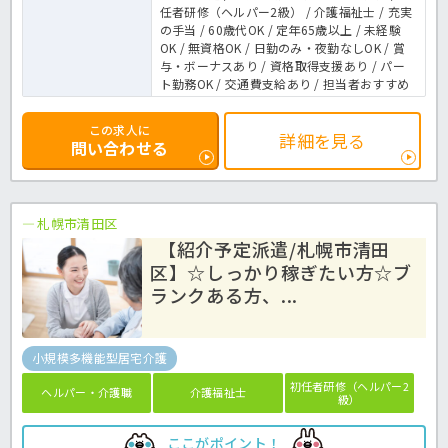
任者研修（ヘルパー2級） / 介護福祉士 / 充実
の手当 / 60歳代OK / 定年65歳以上 / 未経験
OK / 無資格OK / 日勤のみ・夜勤なしOK / 賞
与・ボーナスあり / 資格取得支援あり / パー
ト勤務OK / 交通費支給あり / 担当者おすすめ
この求人に
詳細を見る
問い合わせる
札幌市清田区
【紹介予定派遣/札幌市清田
区】☆しっかり稼ぎたい方☆ブ
ランクある方、...
小規模多機能型居宅介護
初任者研修（ヘルパー2
ヘルパー・介護職
介護福祉士
級）
ここがポイント！