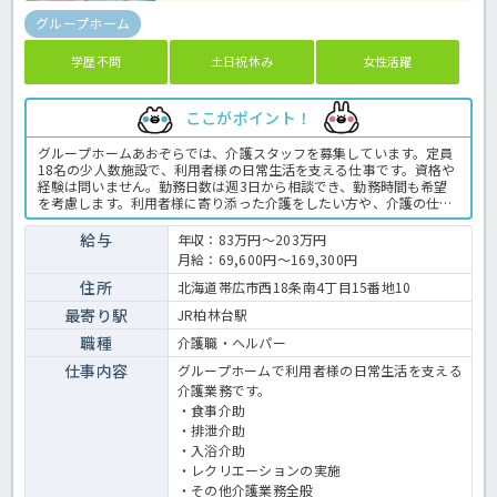
グループホーム
学歴不問
土日祝休み
女性活躍
ここがポイント！
グループホームあおぞらでは、介護スタッフを募集しています。定員
18名の少人数施設で、利用者様の日常生活を支える仕事です。資格や
経験は問いません。勤務日数は週3日から相談でき、勤務時間も希望
を考慮します。利用者様に寄り添った介護をしたい方や、介護の仕事
に挑戦したい方を歓迎します。家庭やプライベートと両立しながら働
きたい方にもおすすめの求人です！ぜひほっ介護までお気軽にお問い
給与
年収：83万円～203万円
合わせくださいね。＜介護職 パート グループホームの求人＞
月給：69,600円～169,300円
住所
北海道帯広市西18条南4丁目15番地10
最寄り駅
JR柏林台駅
職種
介護職・ヘルパー
仕事内容
グループホームで利用者様の日常生活を支える
介護業務です。
・食事介助
・排泄介助
・入浴介助
・レクリエーションの実施
・その他介護業務全般