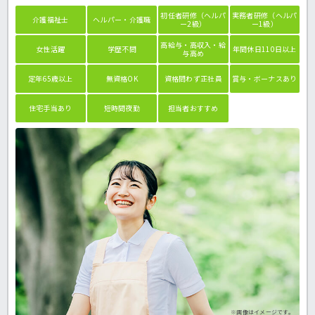
初任者研修（ヘルパ
実務者研修（ヘルパ
介護福祉士
ヘルパー・介護職
ー2級）
ー1級）
高給与・高収入・給
女性活躍
学歴不問
年間休日110日以上
与高め
定年65歳以上
無資格OK
資格問わず正社員
賞与・ボーナスあり
住宅手当あり
短時間夜勤
担当者おすすめ
※画像はイメージです。