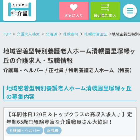
お気に入り
最近見た求人
TOP
介護求人検索
北海道
札幌市内
札幌市清田区
地域密着型特別
地域密着型特別養護老人ホーム清幌園里塚緑ヶ
丘の介護求人・転職情報
介護職・ヘルパー / 正社員 / 特別養護老人ホーム（特養）
地域密着型特別養護老人ホーム清幌園里塚緑ヶ丘
の募集内容
【年間休日120日＆トップクラスの高収入求人♪】定
年制65歳◎経験豊富な介護職員さん大歓迎！
介護職・ヘルパー
正社員