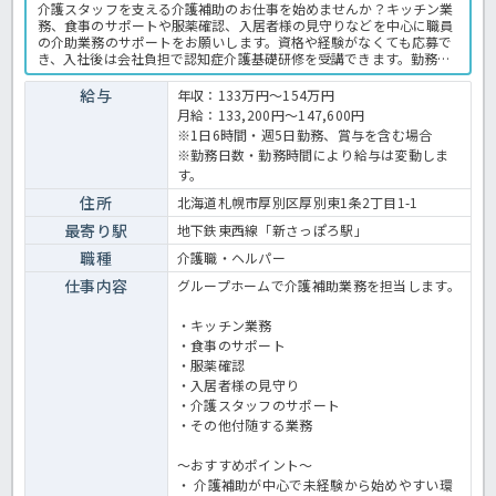
介護スタッフを支える介護補助のお仕事を始めませんか？キッチン業
務、食事のサポートや服薬確認、入居者様の見守りなどを中心に職員
の介助業務のサポートをお願いします。資格や経験がなくても応募で
き、入社後は会社負担で認知症介護基礎研修を受講できます。勤務は
10時から16時まで、週2日から相談可能です。介護の仕事に興味があ
る方や、ブランクのある方も歓迎！仕事内容や勤務条件について気に
給与
年収：133万円～154万円
なることがありましたら、お気軽にお問い合わせください。グループ
月給：133,200円～147,600円
ホームでの介護業務全般です。 ＜介護職 パート グループホームの
※1日6時間・週5日勤務、賞与を含む場合
求人＞
※勤務日数・勤務時間により給与は変動しま
す。
住所
北海道札幌市厚別区厚別東1条2丁目1-1
最寄り駅
地下鉄東西線「新さっぽろ駅」
職種
介護職・ヘルパー
仕事内容
グループホームで介護補助業務を担当します。
・キッチン業務
・食事のサポート
・服薬確認
・入居者様の見守り
・介護スタッフのサポート
・その他付随する業務
～おすすめポイント～
・ 介護補助が中心で未経験から始めやすい環