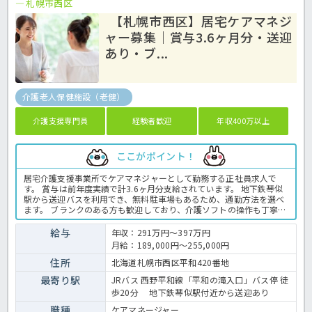
札幌市西区
【札幌市西区】居宅ケアマネジ
ャー募集｜賞与3.6ヶ月分・送迎
あり・ブ...
介護老人保健施設（老健）
介護支援専門員
経験者歓迎
年収400万以上
ここがポイント！
居宅介護支援事業所でケアマネジャーとして勤務する正社員求人で
す。 賞与は前年度実績で計3.6ヶ月分支給されています。 地下鉄琴似
駅から送迎バスを利用でき、無料駐車場もあるため、通勤方法を選べ
ます。 ブランクのある方も歓迎しており、介護ソフトの操作も丁寧に
教えてもらえる環境です。 ご利用者様やご家族の相談に寄り添い、ケ
アプラン作成やサービス調整を担当します。 年間休日は114日あり、
給与
年収：291万円～397万円
時間外勤務もありません。 地下鉄琴似駅から送迎バスを利用できるほ
月給：189,000円～255,000円
か、無料駐車場も完備しています。 ブランクがある方も応募できます
ので、新しい環境で再スタートしたい方にもおすすめです。 ＜ケアマ
住所
北海道札幌市西区平和420番地
ネジャー 正職員 老健の求人＞
最寄り駅
JRバス 西野平和線「平和の滝入口」バス停 徒
歩20分 地下鉄琴似駅付近から送迎あり
職種
ケアマネージャー