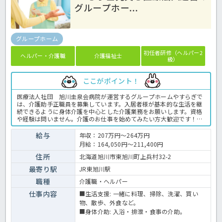
グループホー...
グループホーム
初任者研修（ヘルパー2
ヘルパー・介護職
介護福祉士
級）
ここがポイント！
医療法人社団 旭川圭泉会病院が運営するグループホームやすらぎで
は、介護助手正職員を募集しています。入居者様が基本的な生活を継
続できるように身体介護を中心とした介護業務をお願いします。資格
や経験は問いません。介護のお仕事を始めてみたい方大歓迎です！住
宅手当や扶養手当、燃料手当など各種手当も充実。残業もありません
ので、初めての方も安心。安定した医療法人運営施設で介護のお仕事
給与
年収：207万円～264万円
を始めてみませんか？ご応募お待ちしています！お問合せはほっ介護
月給：164,050円～211,400円
まで♪グループホームでの介護業務全般です。 ＜介護職 正職員 グ
ループホームの求人＞
住所
北海道旭川市東旭川町上兵村32-2
最寄り駅
JR東旭川駅
職種
介護職・ヘルパー
仕事内容
■生活支援: 一緒に料理、掃除、洗濯、買い
物、散歩、外食など。
■身体介助: 入浴・排泄・食事の介助。