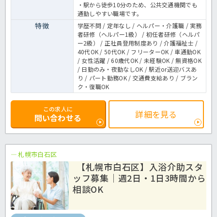
・駅から徒歩10分のため、公共交通機関でも
通勤しやすい職場です。
特徴
学歴不問 / 定年なし / ヘルパー・介護職 / 実務
者研修（ヘルパー1級） / 初任者研修（ヘルパ
ー2級） / 正社員登用制度あり / 介護福祉士 /
40代OK / 50代OK / フリーターOK / 車通勤OK
/ 女性活躍 / 60歳代OK / 未経験OK / 無資格OK
/ 日勤のみ・夜勤なしOK / 駅近or送迎バスあ
り / パート勤務OK / 交通費支給あり / ブラン
ク・復職OK
この求人に
詳細を見る
問い合わせる
札幌市白石区
【札幌市白石区】入浴介助スタ
ッフ募集｜週2日・1日3時間から
相談OK