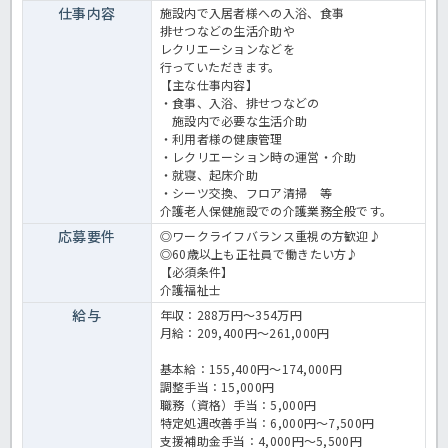
仕事内容
施設内で入居者様への入浴、食事
排せつなどの生活介助や
レクリエーションなどを
行っていただきます。
【主な仕事内容】
・食事、入浴、排せつなどの
施設内で必要な生活介助
・利用者様の健康管理
・レクリエーション時の運営・介助
・就寝、起床介助
・シーツ交換、フロア清掃 等
介護老人保健施設での介護業務全般です。
応募要件
◎ワークライフバランス重視の方歓迎♪
◎60歳以上も正社員で働きたい方♪
【必須条件】
介護福祉士
給与
年収：288万円～354万円
月給：209,400円～261,000円
基本給：155,400円～174,000円
調整手当：15,000円
職務（資格）手当：5,000円
特定処遇改善手当：6,000円～7,500円
支援補助金手当：4,000円～5,500円