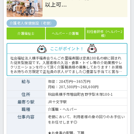
以上可...
介護老人保健施設（老健）
初任者研修（ヘルパー2
介護福祉士
ヘルパー・介護職
級）
ここがポイント！
社会福祉法人横手福寿会りんごの里福寿園は定員100名の緑に囲まれ
た従来型施設です。入居者様の入浴・食事・トイレ等の介助業務やレ
クリエーションを行って頂く介護職員様の募集しております！お資格
をお持ちの方限定で正社員の求人がでました〇豊富な手当てと賞与
2.4ヶ月で年収350万が目指せます♪お休みも112日あり、残業も月3
時間程度と少ないためプライベートとの両立も図れます！！子育てサ
給与
年収：284万円～365万円
ポート企業として、厚生労働大臣より”くるみん認定”を頂いておりま
月給：207,500円～268,600円
すので、子育て世代の方々も安心して働くことが出来ますよ☆ご興味
のある方はほっ介護までぜひご相談ください！老健での介護業務全般
住所
秋田県横手市増田町吉野字梨木塚100-1
です。 ＜介護職 正職員 老健の求人＞
最寄り駅
JR十文字駅
職種
介護職・ヘルパー
仕事内容
老健において、利用者様の身の回りのお手伝い
をお任せします◎
★お食事の配膳、下膳