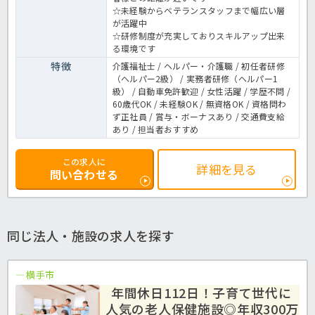
☆未経験からベテランスタッフまで幅広い層
が活躍中
☆研修制度が充実しておりスキルアップ出来
る環境です
特徴
介護福祉士 / ヘルパー・介護職 / 初任者研修
（ヘルパー2級） / 実務者研修（ヘルパー1
級） / 自動車免許歓迎 / 女性活躍 / 学歴不問 /
60歳代OK / 未経験OK / 無資格OK / 資格問わ
ず正社員 / 賞与・ボーナスあり / 交通費支給
あり / 担当者おすすめ
この求人に
詳細を見る
問い合わせる
同じ法人・施設の求人を探す
横手市
年間休日112日！子育て世代に
人気の老人保健施設◎年収300万