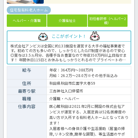
住宅型有料老人ホーム
初任者研修（ヘルパー2
ヘルパー・介護職
介護福祉士
級）
ここがポイント！
株式会社アンビスは全国に約133施設を運営する大手の福祉事業者で
す。初めての方も多いので、しっかりとしたOJT制度があるので安心
◎賞与は3.5ヵ月分、各種手当お豊富なので年収350万円以上目指せま
す！ 年間休日115日とお休みもしっかりとれるのでプライベートの時
間もしっかり確保★看護師さんが24時間常駐しているのも安心！経
験、資格がある方でお給料アップ、医療提供の施設での介護に挑戦し
給与
年収：364万円～388万円
たい方は、お早めにご相談ください！ 有料老人ホームでの介護業務全
月給：26.2万～28.0万※その他手当込み
般です。 ＜介護職 正職員 有料老人ホームの求人＞
住所
秋田県秋田市広面字大巻59
最寄り駅
三吉神社入口停留所
職種
介護職・ヘルパー
仕事内容
医心館秋田は2021年2月に開設の株式会社ア
ンビスが運営する、入居定員は52名医療度の
高い方が入所する有料老人ホームとなっており
ます！
入居者様への身体介護や生活援助（居室の掃
除,リネン交換,簡単な調理)、等生活面のサポ