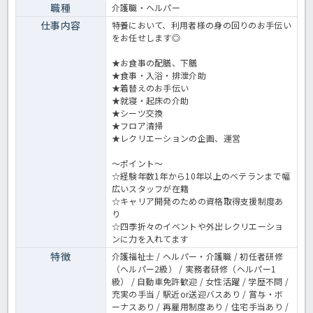
職種
介護職・ヘルパー
仕事内容
特養において、利用者様の身の回りのお手伝い
をお任せします◎
★お食事の配膳、下膳
★食事・入浴・排泄介助
★着替えのお手伝い
★就寝・起床の介助
★シーツ交換
★フロア清掃
★レクリエーションの企画、運営
～ポイント～
☆経験年数1年から10年以上のベテランまで幅
広いスタッフが在籍
☆キャリア開発のための資格取得支援制度あ
り
☆四季折々のイベントや外出レクリエーショ
ンに力を入れてます
特徴
介護福祉士 / ヘルパー・介護職 / 初任者研修
（ヘルパー2級） / 実務者研修（ヘルパー1
級） / 自動車免許歓迎 / 女性活躍 / 学歴不問 /
充実の手当 / 駅近or送迎バスあり / 賞与・ボ
ーナスあり / 再雇用制度あり / 住宅手当あり /