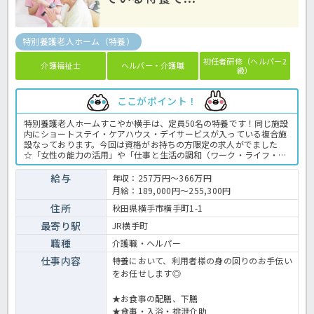
特別養護老人ホーム（特養）
初任者研修（ヘルパー2
介護福祉士
ヘルパー・介護職
級）
ここがポイント！
特別養護老人ホームすこやか横手は、定員50名の特養です！同じ施設
内にショートステイ・ケアハウス・デイサービスが入っている複合施
設なっております。今回は資格がお持ちの方限定の求人がでました
☆「女性の能力の活用」や「仕事と生活の調和（ワーク・ライフ・バ
ランス）」等に積極的に取り組む事業所として【男女イキイキ職場宣
言事業所】に認定されており、年間休日120日など職員が安定した就
給与
年収：257万円～366万円
業ができるように力をいれております♪働きやすい環境で頑張りたい
月給：189,000円～255,300円
方はほっ介護までお気軽にお問い合わせください。特養での介護業務
全般です。＜介護職 正職員 特養の求人＞
住所
秋田県横手市横手町1-1
最寄り駅
JR横手町
職種
介護職・ヘルパー
仕事内容
特養において、利用者様の身の回りのお手伝い
をお任せします◎
★お食事の配膳、下膳
★食事・入浴・排泄介助