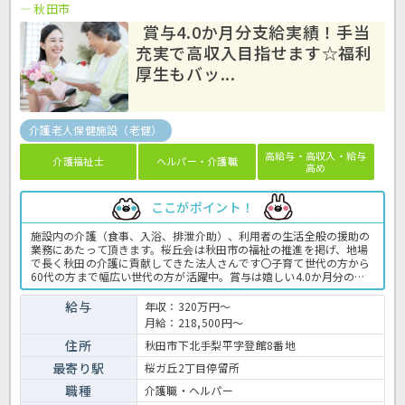
秋田市
賞与4.0か月分支給実績！手当
充実で高収入目指せます☆福利
厚生もバッ...
介護老人保健施設（老健）
高給与・高収入・給与
介護福祉士
ヘルパー・介護職
高め
ここがポイント！
施設内の介護（食事、入浴、排泄介助）、利用者の生活全般の援助の
業務にあたって頂きます。桜丘会は秋田市の福祉の推進を掲げ、地場
で長く秋田の介護に貢献してきた法人さんです〇子育て世代の方から
60代の方まで幅広い世代の方が活躍中。賞与は嬉しい4.0か月分の支
給実績！役職に応じた手当も充実で、しっかり稼ぎながらお勤めでき
ます☆ご興味のある方は、ほっ介護までお気軽にご相談ください！介
給与
年収：320万円～
護老人保健施設での介護業務全般です。 ＜介護職 正職員 介護老人
月給：218,500円～
保健施設の求人＞
住所
秋田市下北手梨平字登館8番地
最寄り駅
桜ガ丘2丁目停留所
職種
介護職・ヘルパー