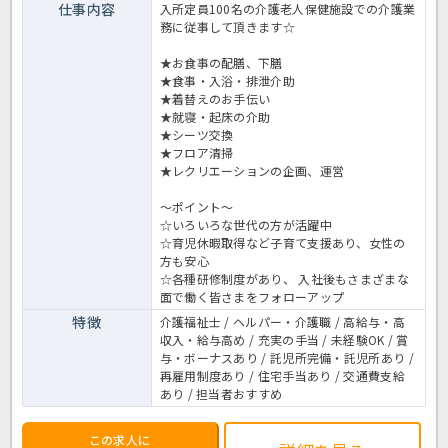
仕事内容
入所定員100名の介護老人保健施設での介護業
務に従事して頂きます☆
★お食事の配膳、下膳
★食事・入浴・排泄介助
★着替えのお手伝い
★就寝・起床の介助
★シーツ交換
★フロア清掃
★レクリエーションの企画、運営
～ポイント～
☆いろいろな世代の方が活躍中
☆育児休暇取得など子育て支援あり、女性の
方も安心
☆各種研修制度があり、 入社後もさまざまな
面で働く皆さまをフォローアップ
特徴
介護福祉士 / ヘルパー・介護職 / 高給与・高
収入・給与高め / 充実の手当 / 未経験OK / 賞
与・ボーナスあり / 託児所完備・託児所あり /
再雇用制度あり / 住宅手当あり / 交通費支給
あり / 担当者おすすめ
この求人に