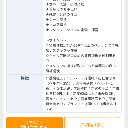
★食事・入浴・排泄介助
★着替えのお手伝い
★就寝・起床の介助
★シーツ交換
★フロア清掃
★レクリエーションの企画、運営
～ポイント～
☆経験年数1年から10年以上のベテランまで幅
広いスタッフが在籍
☆キャリア開発のための資格取得支援制度あ
り
☆スタッフの連携が取れており雰囲気の良い
職場環境
特徴
介護福祉士 / ヘルパー・介護職 / 初任者研修
（ヘルパー2級） / 実務者研修（ヘルパー1
級） / 女性活躍 / 学歴不問 / 充実の手当 / 年間
休日110日以上 / 定年65歳以上 / 未経験OK /
賞与・ボーナスあり / 再雇用制度あり / 交通
費支給あり / ブランク・復職OK / 担当者おす
すめ
この求人に
詳細を見る
問い合わせる