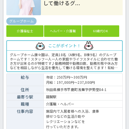
して働けるグ...
グループホーム
介護福祉士
ヘルパー・介護職
60歳代OK
ここがポイント！
グループホーム康々園は、定員18名（A棟9名、B棟9名）のグループ
ホームです！スタッフ一人一人の家庭やライフスタイルに合わせた働
き方が出来るのが特徴です♪勤務時間や勤務日数、勤務形態や休み方
などを相談しながら生活を優先して働ける環境を整えてます！有給休
暇の取得がしやすい環境で時間単位や半日単位で申請可能です♪子育
て中の方も働きやすい事業所を目指しており、幼児や児童の預かり等
給与
年収：250万円～300万円
の都合が合わない場合は子供を同行勤務することが可能です♪働きや
月給：197,000円～237,000円
すい環境で仕事をしたい方には必見の求人ですので、気になる方はほ
っ介護までお気軽にお問い合わせください。グループホームでの介護
住所
秋田県横手市平鹿町浅舞字伊勢堂84-1
業務全般です。 ＜介護職 正職員 グループホームの求人＞
最寄り駅
醍醐駅
職種
介護職・ヘルパー
仕事内容
施設内で入居者様への入浴、食事
排せつなどの生活介助や
レクリエーションなどを
行っていただきます。