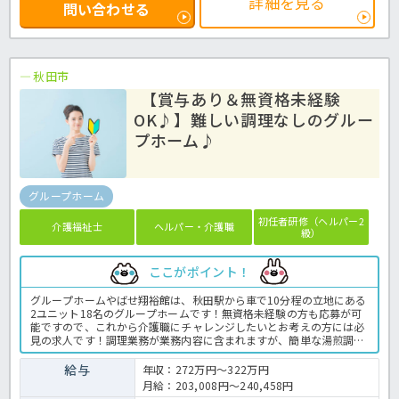
詳細を見る
問い合わせる
秋田市
【賞与あり＆無資格未経験
OK♪】難しい調理なしのグルー
プホーム♪
グループホーム
初任者研修（ヘルパー2
介護福祉士
ヘルパー・介護職
級）
ここがポイント！
グループホームやばせ翔裕館は、秋田駅から車で10分程の立地にある
2ユニット18名のグループホームです！無資格未経験の方も応募が可
能ですので、これから介護職にチャレンジしたいとお考えの方には必
見の求人です！調理業務が業務内容に含まれますが、簡単な湯煎調理
のため調理経験がない方でも安心の環境です♪八幡運動公園や、銀
行、コンビニなど暮らしに便利なスポットが近隣に点在しているので
給与
年収：272万円～322万円
晴れた日の外出も楽しめる環境です！ご興味ある方はお気軽にほっ介
月給：203,008円～240,458円
護までお問い合わせください！グループホームでの介護業務全般で