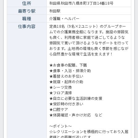
す。 ＜介護職 正職員 グループホームの求人＞
住所
秋田県秋田市八橋本町3丁目14番18号
最寄り駅
秋田駅
職種
介護職・ヘルパー
仕事内容
定員18名（9名×2ユニット）のグループホー
ムでの介護業務全般になります。施設の雰囲気
も良く、利用者様に家庭で過ごしてるような
雰囲気で寛いで頂けるようなサポートを行って
おります。土地柄の環境も良く季節を感じなが
ら自然豊かな環境で生活を支えます！
★お食事の配膳、下膳
★食事・入浴・排泄介助
★着替えのお手伝い
★就寝・起床の介助
★シーツ交換
★フロア清掃
★自立に必要な生活訓練の支援
★受診時の付き添い
★口腔ケア
★体調確認・声かけ対応 など
～ポイント～
☆レクリエーションを積極的に行っており入居
者様との距離が近いです