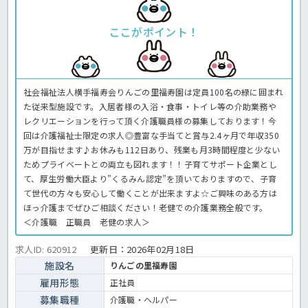
ここがポイント！
社会福祉法人横手福寿会りんごの里福寿園は定員100名の緑に囲まれ
た従来型施設です。入居者様の入浴・食事・トイレ等の介助業務や
レクリエーションを行って頂く介護職員様の募集しております！今
回は介護福祉士限定の求人◎豊富な手当てと賞与2.4ヶ月で年収350
万が目指せます♪お休みも112日あり、残業も月3時間程度と少ない
ためプライベートとの両立も図れます！！子育てサポート企業とし
て、厚生労働大臣より”くるみん認定”を頂いておりますので、子育
て世代の方々も安心して働くことが出来ますよ☆ご興味のある方は
ほっ介護までぜひご相談ください！老健での介護業務全般です。
＜介護職 正職員 老健の求人＞
求人ID: 620912
更新日：
2026年02月18日
施設名
りんごの里福寿園
雇用形態
正社員
募集職種
介護職・ヘルパー