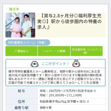
横手市
【賞与2.8ヶ月分◎福利厚生充
実◎】駅から徒歩圏内の特養の
求人♪
特別養護老人ホーム（特養）
初任者研修（ヘルパー2
介護福祉士
ヘルパー・介護職
級）
ここがポイント！
横手市特別養護老人ホーム鶴寿苑は、相野々駅から徒歩8分にある定
員50名の従来型特養です！駅から徒歩で行けますが職員用の無料駐車
場もあるのでマイカー通勤ご希望の方も安心です♪経験が少ない方も
応募が可能で先輩スタッフが丁寧に教えてフォローしてくれる環境で
す♪各種手当も充実しており賞与も2.8ヶ月分♪退職金があるなど福
利厚生も充実しております！ご興味ある方はお気軽にほっ介護までお
給与
年収：288万円～376万円※別途手当あり
問い合わせください！特養での介護業務全般です。 ＜介護職 正職
月給：209,800円～271,100円
員 特養の求人＞
住所
秋田県横手市山内土渕字鶴ヶ池31-3
最寄り駅
相野々駅