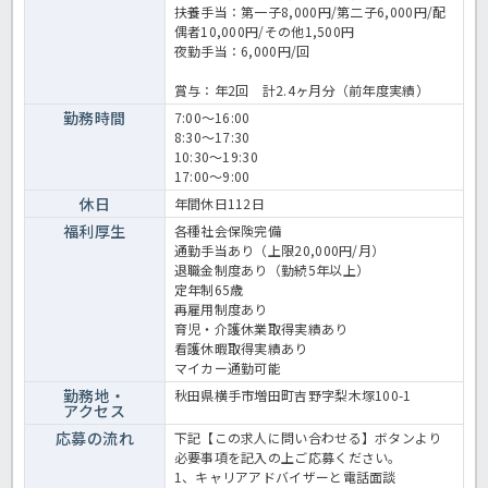
扶養手当：第一子8,000円/第二子6,000円/配
偶者10,000円/その他1,500円
夜勤手当：6,000円/回
賞与：年2回 計2.4ヶ月分（前年度実績）
勤務時間
7:00～16:00
8:30～17:30
10:30～19:30
17:00～9:00
休日
年間休日112日
福利厚生
各種社会保険完備
通勤手当あり（上限20,000円/月）
退職金制度あり（勤続5年以上）
定年制65歳
再雇用制度あり
育児・介護休業取得実績あり
看護休暇取得実績あり
マイカー通勤可能
勤務地・
秋田県横手市増田町吉野字梨木塚100-1
アクセス
応募の流れ
下記【この求人に問い合わせる】ボタンより
必要事項を記入の上ご応募ください。
1、キャリアアドバイザーと電話面談