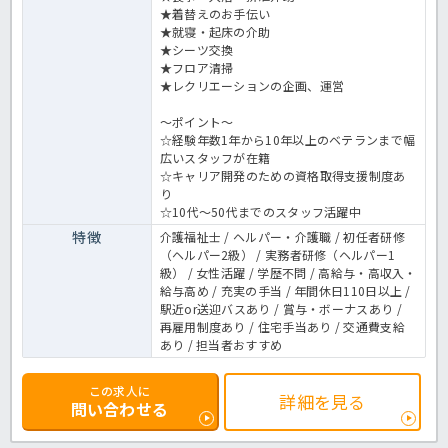
★着替えのお手伝い
★就寝・起床の介助
★シーツ交換
★フロア清掃
★レクリエーションの企画、運営
～ポイント～
☆経験年数1年から10年以上のベテランまで幅
広いスタッフが在籍
☆キャリア開発のための資格取得支援制度あ
り
☆10代～50代までのスタッフ活躍中
特徴
介護福祉士 / ヘルパー・介護職 / 初任者研修
（ヘルパー2級） / 実務者研修（ヘルパー1
級） / 女性活躍 / 学歴不問 / 高給与・高収入・
給与高め / 充実の手当 / 年間休日110日以上 /
駅近or送迎バスあり / 賞与・ボーナスあり /
再雇用制度あり / 住宅手当あり / 交通費支給
あり / 担当者おすすめ
この求人に
詳細を見る
問い合わせる