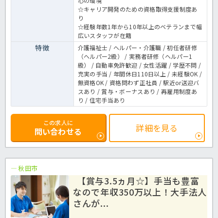
心の環境
☆キャリア開発のための資格取得支援制度あ
り
☆経験年数1年から10年以上のベテランまで幅
広いスタッフが在籍
特徴
介護福祉士 / ヘルパー・介護職 / 初任者研修
（ヘルパー2級） / 実務者研修（ヘルパー1
級） / 自動車免許歓迎 / 女性活躍 / 学歴不問 /
充実の手当 / 年間休日110日以上 / 未経験OK /
無資格OK / 資格問わず正社員 / 駅近or送迎バ
スあり / 賞与・ボーナスあり / 再雇用制度あ
り / 住宅手当あり
この求人に
詳細を見る
問い合わせる
秋田市
【賞与3.5ヵ月☆】手当も豊富
なので年収350万以上！大手法人
さんが...