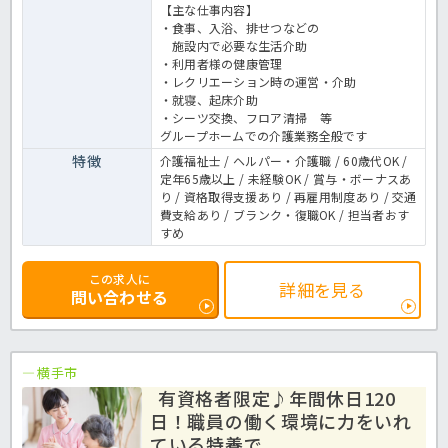
【主な仕事内容】
・食事、入浴、排せつなどの
施設内で必要な生活介助
・利用者様の健康管理
・レクリエーション時の運営・介助
・就寝、起床介助
・シーツ交換、フロア清掃 等
グループホームでの介護業務全般です
特徴
介護福祉士 / ヘルパー・介護職 / 60歳代OK /
定年65歳以上 / 未経験OK / 賞与・ボーナスあ
り / 資格取得支援あり / 再雇用制度あり / 交通
費支給あり / ブランク・復職OK / 担当者おす
すめ
この求人に
詳細を見る
問い合わせる
横手市
有資格者限定♪年間休日120
日！職員の働く環境に力をいれ
ている特養で...