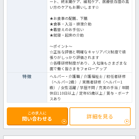
ート、終末期ケア、緩和ケア、医療依存度の高
い方のケアもお願いします☆
★お食事の配膳、下膳
★食事・入浴・排泄介助
★着替えのお手伝い
★就寝・起床の介助
～ポイント～
☆正当な評価と明確なキャリアパス制度で頑
張りがしっかり評価されます
☆各種研修制度があり、 入社後もさまざまな
面で働く皆さまをフォローアップ
特徴
ヘルパー・介護職 / 介護福祉士 / 初任者研修
（ヘルパー2級） / 実務者研修（ヘルパー1
級） / 女性活躍 / 学歴不問 / 充実の手当 / 年間
休日110日以上 / 定年65歳以上 / 賞与・ボーナ
スあり
この求人に
詳細を見る
問い合わせる