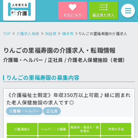
お気に入り
最近見た求人
TOP
介護求人検索
秋田県
横手市
りんごの里福寿園の介護求人
りんごの里福寿園の介護求人・転職情報
介護職・ヘルパー / 正社員 / 介護老人保健施設（老健）
りんごの里福寿園の募集内容
《介護福祉士限定》年収350万以上可能♪緑に囲まれ
た老人保健施設の求人です◎
介護職・ヘルパー
正社員
高給与・高収入・給
介護福祉士
ヘルパー・介護職
充実の手当
与高め