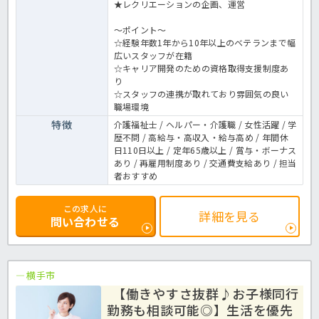
★レクリエーションの企画、運営
～ポイント～
☆経験年数1年から10年以上のベテランまで幅
広いスタッフが在籍
☆キャリア開発のための資格取得支援制度あ
り
☆スタッフの連携が取れており雰囲気の良い
職場環境
特徴
介護福祉士 / ヘルパー・介護職 / 女性活躍 / 学
歴不問 / 高給与・高収入・給与高め / 年間休
日110日以上 / 定年65歳以上 / 賞与・ボーナス
あり / 再雇用制度あり / 交通費支給あり / 担当
者おすすめ
この求人に
詳細を見る
問い合わせる
横手市
【働きやすさ抜群♪お子様同行
勤務も相談可能◎】生活を優先