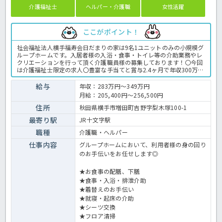
介護福祉士
ヘルパー・介護職
女性活躍
ここがポイント！
社会福祉法人横手福寿会日だまりの家は9名1ユニットのみの小規模グ
ループホームです。入居者様の入浴・食事・トイレ等の介助業務やレ
クリエーションを行って頂く介護職員様の募集しております！〇今回
は介護福祉士限定の求人〇豊富な手当てと賞与2.4ヶ月で年収300万が
目指せます♪お休みも112日あり、残業も月3時間程度と少ないためプ
ライベートとの両立も図れます！！子育てサポート企業として、厚生
給与
年収：283万円～349万円
労働大臣より”くるみん認定”を頂いておりますので、子育て世代の
月給：205,400円～256,500円
方々も安心して働くことが出来ますよ☆ご興味のある方はほっ介護ま
でぜひご相談ください！グループホームでの介護業務全般です。 ＜介
住所
秋田県横手市増田町吉野字梨木塚100-1
護職 正職員 グルホの求人＞
最寄り駅
JR十文字駅
職種
介護職・ヘルパー
仕事内容
グループホームにおいて、利用者様の身の回り
のお手伝いをお任せします◎
★お食事の配膳、下膳
★食事・入浴・排泄介助
★着替えのお手伝い
★就寝・起床の介助
★シーツ交換
★フロア清掃