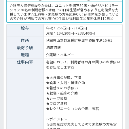
介護老人保健施設やかたは、ユニット型個室80床・通所リハビリテー
ション20名の利用者様へ家庭での日常生活が営めるよう在宅復帰を支
援しています☆無資格・未経験の方も応募OK！研修体制が整っている
ので介護が初めての方も安心〇手厚い福利厚生と年間休日112日とプ
ライベートも大切できるのが魅力です♪ご興味のある方はほっ介護ま
でお問い合わせください！介護老人保健施設での介護業務全般です。
給与
年収：256万円～314万円
＜介護職 契約社員 老健の求人＞
月給：194,200円～238,400円
住所
秋田県山本郡三種町鹿渡字猿田牛渕25-61
最寄り駅
JR鹿渡駅
職種
介護職・ヘルパー
仕事内容
老健において、利用者様の身の回りのお手伝い
をお任せします◎
★お食事の配膳、下膳
★食事・入浴・排泄介助
★着替えのお手伝い
★就寝・起床の介助
★シーツ交換
★フロア清掃
★レクリエーションの企画、運営
～ポイント～
☆研修制度が充実してるので未経験の方も安