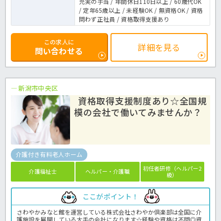
充実の手当 / 年間休日110日以上 / 60歳代OK
/ 定年65歳以上 / 未経験OK / 無資格OK / 資格
問わず正社員 / 資格取得支援あり
この求人に
詳細を見る
問い合わせる
新潟市中央区
資格取得支援制度あり☆全国規
模の会社で働いてみませんか？
介護付き有料老人ホーム
初任者研修（ヘルパー2
介護福祉士
ヘルパー・介護職
級）
ここがポイント！
さわやかみなと館を運営している株式会社さわやか倶楽部は全国に介
護施設を展開している大手の会社になります☆経験や資格は不問◎資