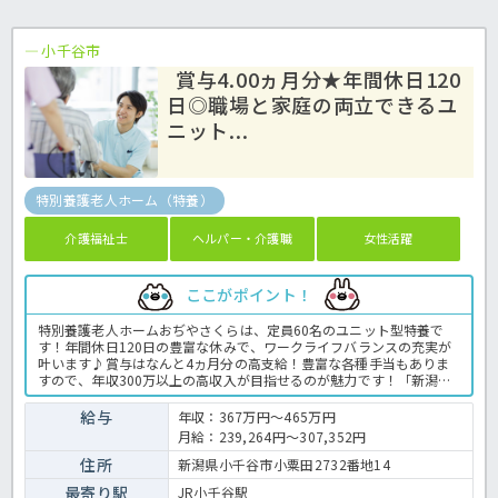
小千谷市
賞与4.00ヵ月分★年間休日120
日◎職場と家庭の両立できるユ
ニット...
特別養護老人ホーム（特養）
介護福祉士
ヘルパー・介護職
女性活躍
ここがポイント！
特別養護老人ホームおぢやさくらは、定員60名のユニット型特養で
す！年間休日120日の豊富な休みで、ワークライフバランスの充実が
叶います♪賞与はなんと4ヵ月分の高支給！豊富な各種手当もありま
すので、年収300万以上の高収入が目指せるのが魅力です！「新潟県
ハッピー・パートナー企業」として、仕事と家庭が両立できるような
職場作りを行っていますよ◎気になる詳細はほっ介護までお問い合わ
給与
年収：367万円～465万円
せお待ちしております！特養での介護業務全般です。 ＜介護職 正社
月給：239,264円～307,352円
員 特養の求人＞
住所
新潟県小千谷市小粟田2732番地14
最寄り駅
JR小千谷駅