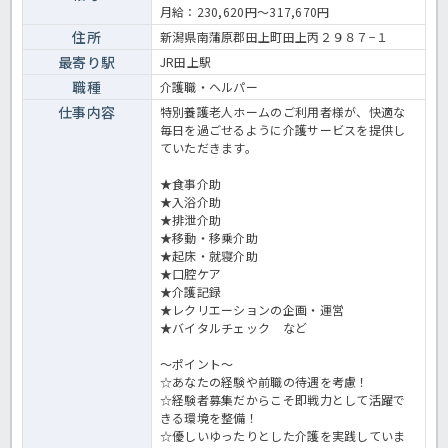
化率も高い法人ですので、プライベートも充実間違いなし♪残業も月
月給：230,620円～317,670円
平均で2時間程度なので、独身の方も子育て世代の方も安心して勤務
いただけます◎お問い合わせはほっ介護まで！特養での介護業務全般
住所
新潟県南蒲原郡田上町田上丙２９８７−１
です。 ＜介護職 正職員 特養の求人＞
最寄り駅
JR田上駅
職種
介護職・ヘルパー
仕事内容
特別養護老人ホームのご利用者様が、快適な
毎日を過ごせるように介護サービスを提供し
ていただきます。
★食事介助
★入浴介助
★排泄介助
★移動・移乗介助
★起床・就寝介助
★口腔ケア
★介護記録
★レクリエーションの企画・運営
★バイタルチェック など
～ポイント～
☆あなたの経験や前職の待遇を考慮！
☆経験者募集だからこそ即戦力として活躍で
きる環境を整備！
☆優しいゆったりとした介護を実践していま