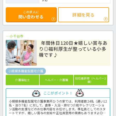
この求人に
詳細を見る
問い合わせる
小千谷市
年間休日120日★嬉しい賞与あ
り◎福利厚生が整っている小多
機です♪
小規模多機能型居宅介護
初任者研修（ヘルパー2
介護福祉士
ヘルパー・介護職
級）
ここがポイント！
小規模多機能型居宅介護事業所ひうの家では、利用者数24名（通い12
名・泊り7名）に対して、食事・入浴・排せつ介助やレクリエーショ
ン活動の支援などのお仕事内容をお任せします。準社員としてのスタ
ートですが、嬉しい賞与の支給や正社員登用の実績もありますよ◎年