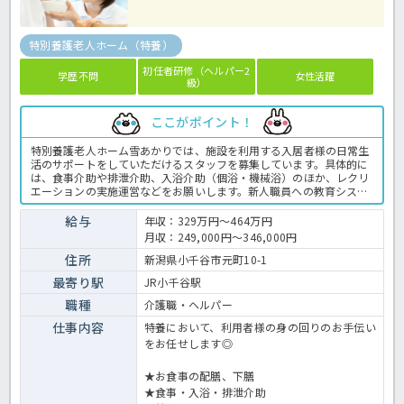
特別養護老人ホーム（特養）
初任者研修（ヘルパー2
学歴不問
女性活躍
級）
ここがポイント！
特別養護老人ホーム雪あかりでは、施設を利用する入居者様の日常生
活のサポートをしていただけるスタッフを募集しています。具体的に
は、食事介助や排泄介助、入浴介助（個浴・機械浴）のほか、レクリ
エーションの実施運営などをお願いします。新人職員への教育システ
ムも充実◎介護の経験や資格がない方も、できることから段階的にお
仕事をお任せするので安心です♪また、資格取得にチャレンジするこ
給与
年収：329万円～464万円
とを期待して「資格チャレンジ手当」も毎月支給されるので、モチベ
月収：249,000円～346,000円
ーションに繋がりますね☆「新潟県ハッピー・パートナー企業」とし
て、仕事と家庭が両立できる職場づくりに取り組んでいるので、仕事
住所
新潟県小千谷市元町10-1
もプライベートも大切にしたい方にオススメです！詳細はほっ介護ま
最寄り駅
JR小千谷駅
でお気軽にお問い合わせください。特養での介護業務全般です。 ＜介
護職 正職員 特養の求人＞
職種
介護職・ヘルパー
仕事内容
特養において、利用者様の身の回りのお手伝い
をお任せします◎
★お食事の配膳、下膳
★食事・入浴・排泄介助