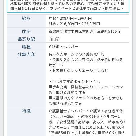
格取得制度や研修体制も整っているので安心して勤務可能ですよ！年
間休日も117日と多く、プライベートとお仕事の両立が可能な環境に
なります☆定年が65歳で長く勤務することも可能で、65歳以降も条件
面は変わらずに働けるので安心の職場です〇求人が気になる方は是非
給与
年収：288万円～296万円
ほっ介護までお問い合わせください！有料老人ホームでの介護業務全
月給：216,939円～223,939円
般です。＜介護職 正職員 有料老人ホームの求人＞
住所
新潟県新潟市中央区古町通十三番町5155-3
最寄り駅
白山駅
職種
介護職・ヘルパー
仕事内容
有料老人ホームでの介護業務全般
・食事や入浴などお客様の生活全般に関わる
サポート
・お客様とのレクリエーションなど
・*・.おすすめポイント.・*・.
■手当充実！昇給賞与あり！モチベーション
高く働ける環境です★
■未経験の方やブランクのある方にも安心し
て働ける環境です★
特徴
介護福祉士 / ヘルパー・介護職 / 初任者研修
（ヘルパー2級） / 実務者研修（ヘルパー1
級） / 女性活躍 / 高給与・高収入・給与高め /
充実の手当 / 年間休日110日以上 / 60歳代OK
/ 定年65歳以上 / 未経験OK / 無資格OK / 資格