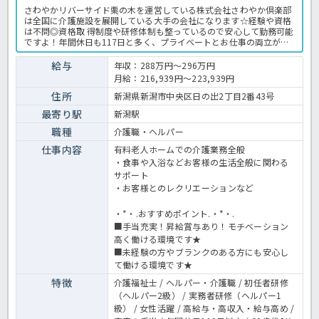
さわやかリバーサイド栗の木を運営している株式会社さわやか倶楽部
は全国に介護施設を展開している大手の会社になります☆経験や資格
は不問◎資格取 得制度や研修体制も整っているので安心して勤務可能
ですよ！年間休日も117日と多く、プライベートとお仕事の両立が可
能な環境になります☆定年が65歳で長く勤務することも可能で、65歳
以降も条件面は変わらずに働けるので安心の職場です〇求人が気にな
給与
年収：288万円～296万円
る方は是非ほっ介護までお問い合わせください！有料老人ホームでの
月給：216,939円～223,939円
介護業務全般です。＜介護職 正職員 有料老人ホームの求人＞
住所
新潟県新潟市中央区日の出2丁目2番43号
最寄り駅
新潟駅
職種
介護職・ヘルパー
仕事内容
有料老人ホームでの介護業務全般
・食事や入浴などお客様の生活全般に関わる
サポート
・お客様とのレクリエーションなど
・*・.おすすめポイント.・*・.
■手当充実！昇給賞与あり！モチベーション
高く働ける環境です★
■未経験の方やブランクのある方にも安心し
て働ける環境です★
特徴
介護福祉士 / ヘルパー・介護職 / 初任者研修
（ヘルパー2級） / 実務者研修（ヘルパー1
級） / 女性活躍 / 高給与・高収入・給与高め /