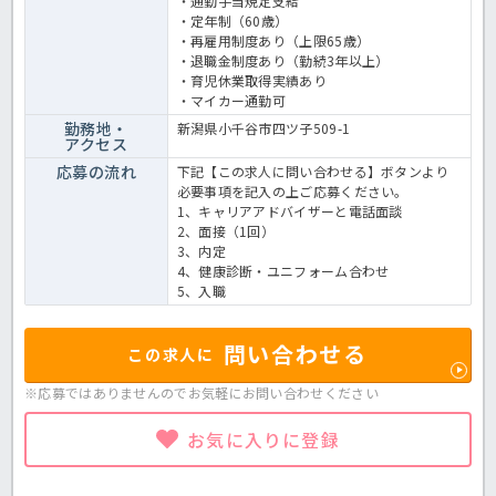
・通勤手当規定支給
・定年制（60歳）
・再雇用制度あり（上限65歳）
・退職金制度あり（勤続3年以上）
・育児休業取得実績あり
・マイカー通勤可
勤務地・
新潟県小千谷市四ツ子509-1
アクセス
応募の流れ
下記【この求人に問い合わせる】ボタンより
必要事項を記入の上ご応募ください。
1、キャリアアドバイザーと電話面談
2、面接（1回）
3、内定
4、健康診断・ユニフォーム合わせ
5、入職
問い合わせる
この求人に
※応募ではありませんのでお気軽に
お問い合わせください
お気に入りに登録