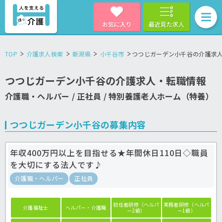
お気に入り
最近見た求人
TOP
介護求人検索
新潟県
小千谷市
つつじガーデン小千谷の介護求
つつじガーデン小千谷の介護求人・転職情報
介護職・ヘルパー / 正社員 / 特別養護老人ホーム（特養）
つつじガーデン小千谷の募集内容
年収400万円以上を目指せる★年間休日110日◇職員
を大切にする法人です♪
介護職・ヘルパー
正社員
初任者研修（ヘルパ
実務者研修（ヘルパ
介護福祉士
ヘルパー・介護職
ー2級）
ー1級）