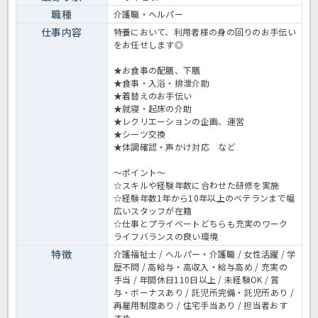
職種
介護職・ヘルパー
仕事内容
特養において、利用者様の身の回りのお手伝い
をお任せします◎
★お食事の配膳、下膳
★食事・入浴・排泄介助
★着替えのお手伝い
★就寝・起床の介助
★レクリエーションの企画、運営
★シーツ交換
★体調確認・声かけ対応 など
～ポイント～
☆スキルや経験年数に合わせた研修を実施
☆経験年数1年から10年以上のベテランまで幅
広いスタッフが在籍
☆仕事とプライベートどちらも充実のワーク
ライフバランスの良い環境
特徴
介護福祉士 / ヘルパー・介護職 / 女性活躍 / 学
歴不問 / 高給与・高収入・給与高め / 充実の
手当 / 年間休日110日以上 / 未経験OK / 賞
与・ボーナスあり / 託児所完備・託児所あり /
再雇用制度あり / 住宅手当あり / 担当者おす
すめ