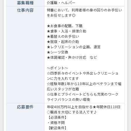
募集職種
介護職・ヘルパー
仕事内容
特養において、利用者様の身の回りのお手伝い
をお任せします◎
★お食事の配膳、下膳
★食事・入浴・排泄介助
★着替えのお手伝い
★就寝・起床の介助
★レクリエーションの企画、運営
★シーツ交換
★体調確認・声かけ対応 など
～ポイント～
☆四季折々のイベントや外出レクリエーショ
ンに力を入れてます
☆経験年数1年から10年以上のベテランまで幅
広いスタッフが在籍
☆仕事とプライベートどちらも充実のワーク
ライフバランスの良い環境
応募要件
年収400万円以上を目指せる★年間休日110日
◇職員を大切にする法人です♪
【必須条件】
・資格不問
【歓迎条件】