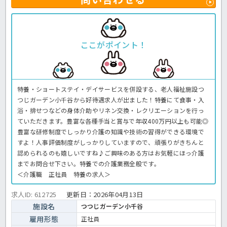
ここがポイント！
特養・ショートステイ・デイサービスを併設する、老人福祉施設つ
つじガーデン小千谷から好待遇求人が出ました！特養にて食事・入
浴・排せつなどの身体介助やリネン交換・レクリエーションを行っ
ていただきます。豊富な各種手当と賞与で年収400万円以上も可能◎
豊富な研修制度でしっかり介護の知識や技術の習得ができる環境で
すよ！人事評価制度がしっかりしていますので、頑張りがきちんと
認められるのも嬉しいですね♪ご興味のある方はお気軽にほっ介護
までお問合せ下さい。特養での介護業務全般です。
＜介護職 正社員 特養の求人＞
求人ID: 612725
更新日：
2026年04月13日
施設名
つつじガーデン小千谷
雇用形態
正社員