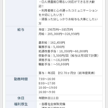
・◎人柄重視◎明るい対応ができる方大歓
迎！
・利用者様と心の通ったコミュニケーション
を大切にしたい方！
・頑張った分しっかりお給与も大事にしたい
方
給与
年収：290万円～385万円
月給：205,300円～320,950円
基本給：162,450円
職務手当：5,000円
処遇改善手当：10,350円〜60,000円
夜勤手当：5,500円/回（給与は月5回で計算）
資格手当：～16,000円
職能手当：～50,000円
賞与：年2回 計2.70ヶ月分（前年度実績）
勤務時間
7:00～16:00
8:00～17:00
10:00～19:00
16:00～9:00
休日
年間休日111日
福利厚生
・各種社会保険完備