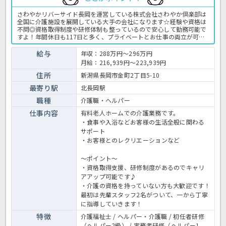
さわやかリバーサイド長岡を運営している株式会社さわやか倶楽部は
全国に介護施設を展開している大手の会社になります☆経験や資格は
不問◎資格取得制度や研修体制も整っているので安心して勤務可能で
すよ！年間休日も117日と多く、プライベートとお仕事の両立が可能
な環境になります☆定年が65歳で長く勤務することも可能で、65歳以
降も条件面は変わらずに働けるので安心の職場です〇求人が気になる
給与
年収：288万円～296万円
方は是非ほっ介護までお問い合わせください！有料老人ホームでの介
月給：216,939円～223,939円
護業務全般です。＜介護職 正職員 有料老人ホームの求人＞
住所
新潟県長岡市金町2丁目5-10
最寄り駅
北長岡駅
職種
介護職・ヘルパー
仕事内容
有料老人ホームでの介護業務です。
・食事や入浴などお客様の生活全般に関わる
サポート
・お客様とのレクリエーションなど
～ポイント～
・資格取得支援、研修制度があるのでキャリ
アアップ可能です♪
・介護の資格を持っていない方も大歓迎です！
最初は先輩スタッフ2名がついて、一から丁寧
に指導していきます！
特徴
介護福祉士 / ヘルパー・介護職 / 初任者研修
（ヘルパー2級） / 実務者研修（ヘルパー1