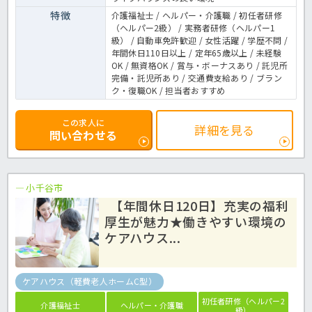
特徴
介護福祉士 / ヘルパー・介護職 / 初任者研修
（ヘルパー2級） / 実務者研修（ヘルパー1
級） / 自動車免許歓迎 / 女性活躍 / 学歴不問 /
年間休日110日以上 / 定年65歳以上 / 未経験
OK / 無資格OK / 賞与・ボーナスあり / 託児所
完備・託児所あり / 交通費支給あり / ブラン
ク・復職OK / 担当者おすすめ
この求人に
詳細を見る
問い合わせる
小千谷市
【年間休日120日】充実の福利
厚生が魅力★働きやすい環境の
ケアハウス...
ケアハウス（軽費老人ホームC型）
初任者研修（ヘルパー2
介護福祉士
ヘルパー・介護職
級）