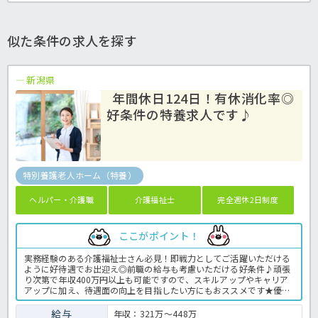
似た条件の求人を探す
新潟県
年間休日124日！有休消化率◎
好条件の特養求人です♪
特別養護老人ホーム（特養）
ヘルパー・介護職
介護福祉士
完全週休2日制度
ここがポイント！
実務経験のある介護福祉士さん必見！即戦力としてご活躍いただける
ように好待遇でお出迎え◎前職の給与も考慮いただける好条件♪頑張
り次第で年収400万円以上も可能ですので、スキルアップやキャリア
アップに加え、待遇面の向上を目指したい方にもおススメです★優し
いゆっくりとした介護を実践する定員100名の従来型特養で、あなた
の経験を活かして働いてみませんか？年間休日124日と豊富で有休消
給与
年収：321万～448万