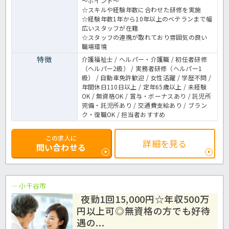
～ポイント～
☆スキルや経験年数に合わせた研修を実施
☆経験年数1年から10年以上のベテランまで幅
広いスタッフが在籍
☆スタッフの連携が取れており雰囲気の良い
職場環境
特徴
介護福祉士 / ヘルパー・介護職 / 初任者研修
（ヘルパー2級） / 実務者研修（ヘルパー1
級） / 自動車免許歓迎 / 女性活躍 / 学歴不問 /
年間休日110日以上 / 定年65歳以上 / 未経験
OK / 無資格OK / 賞与・ボーナスあり / 託児所
完備・託児所あり / 交通費支給あり / ブラン
ク・復職OK / 担当者おすすめ
この求人に
詳細を見る
問い合わせる
小千谷市
夜勤1回15,000円☆年収500万
円以上可◎無資格の方でも好待
遇の...