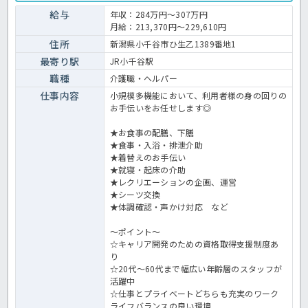
間120日の豊富なお休みで、お身体をしっかりと休めながら働くこと
ができます！さらに！財形貯蓄制度や退職金共済などの福利厚生が手
給与
年収：284万円～307万円
厚いのも嬉しいですね！経験・資格不問のこちらの求人が気になった
月給：213,370円～229,610円
方は、お気軽にほっ介護までお問い合わせください。小多機での介護
業務全般です。 ＜介護職 準社員 小多機の求人＞
住所
新潟県小千谷市ひ生乙1389番地1
最寄り駅
JR小千谷駅
職種
介護職・ヘルパー
仕事内容
小規模多機能において、利用者様の身の回りの
お手伝いをお任せします◎
★お食事の配膳、下膳
★食事・入浴・排泄介助
★着替えのお手伝い
★就寝・起床の介助
★レクリエーションの企画、運営
★シーツ交換
★体調確認・声かけ対応 など
～ポイント～
☆キャリア開発のための資格取得支援制度あ
り
☆20代～60代まで幅広い年齢層のスタッフが
活躍中
☆仕事とプライベートどちらも充実のワーク
ライフバランスの良い環境