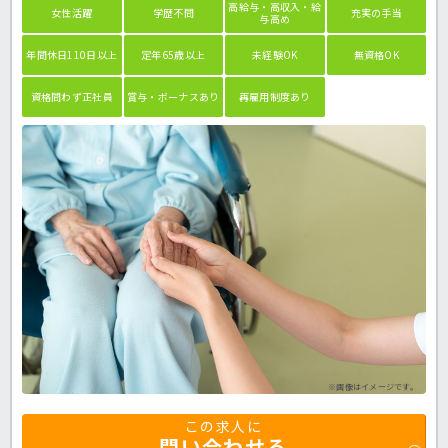
高給与・高収入・給
女性活躍
学歴不問
充実の手当
与高め
年間休日110日以上
定年65歳以上
未経験OK
無資格OK
資格問わず正社員
賞与・ボーナスあり
再雇用制度あり
※画像はイメージです。
この求人に
問い合わせる