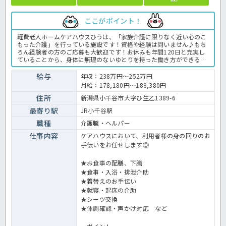
ここがポイント！
軽費老人ホームケアハウスひうは、「家族介護に限りなく近い心のこ
もった介護」を行っている施設です！資格や経験は問いません♪もち
ろん経験者の方のご応募も大歓迎です！お休みも年間120日と充実し
ていることから、身体に無理のないゆとりを持った働き方ができるの
も嬉しいポイント★財形貯蓄制度や退職金共済に加入しているなど福
利厚生が手厚いので、準社員スタートですが好条件な求人ですよ！こ
給与
年収：238万円～252万円
の求人が気になった方はお気軽にほっ介護までお問い合わせください
月給：178,180円～188,380円
ね！ケアハウスでの介護業務全般です。 ＜介護職 準社員 ケアハウ
スの求人＞
住所
新潟県小千谷市大字ひ生乙1389-6
最寄り駅
JR小千谷駅
職種
介護職・ヘルパー
仕事内容
ケアハウスにおいて、利用者様の身の回りのお
手伝いをお任せします◎
★お食事の配膳、下膳
★食事・入浴・排泄介助
★着替えのお手伝い
★就寝・起床の介助
★シーツ交換
★体調確認・声かけ対応 など