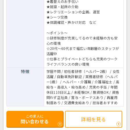
★着替えのお手伝い
★就寝・起床の介助
★レクリエーションの企画、運営
★シーツ交換
★体調確認・声かけ対応 など
～ポイント～
☆研修制度が充実してるので未経験の方も安
心の環境
☆20代～60代まで幅広い年齢層のスタッフが
活躍中
☆仕事とプライベートどちらも充実のワーク
ライフバランスの良い環境
特徴
学歴不問 / 初任者研修（ヘルパー2級） / 女性
活躍 / 自動車免許歓迎 / 実務者研修（ヘルパ
ー1級） / ヘルパー・介護職 / 介護福祉士 / 高
給与・高収入・給与高め / 充実の手当 / 年間
休日110日以上 / 未経験OK / 無資格OK / 資格
問わず正社員 / 賞与・ボーナスあり / 再雇用
制度あり / 交通費支給あり / 担当者おすすめ
この求人に
詳細を見る
問い合わせる