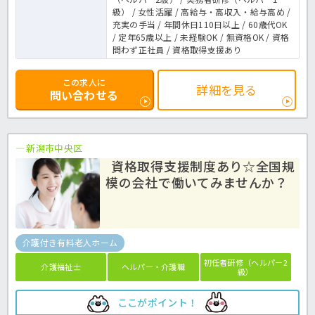
級） / 女性活躍 / 高給与・高収入・給与高め /
充実の手当 / 年間休日110日以上 / 60歳代OK
/ 定年65歳以上 / 未経験OK / 無資格OK / 資格
問わず正社員 / 資格取得支援あり
この求人に
詳細を見る
問い合わせる
新潟市中央区
資格取得支援制度あり☆全国規
模の会社で働いてみませんか？
介護付き有料老人ホーム
初任者研修（ヘルパー2
介護福祉士
ヘルパー・介護職
級）
ここがポイント！