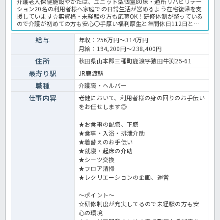
介護老人保健施設やかたは、ユニット型個室80床・通所リハビリテー
ション20名の利用者様へ家庭での日常生活が営めるよう在宅復帰を支
援しています☆無資格・未経験の方も応募OK！研修体制が整っている
ので介護が初めての方も安心〇手厚い福利厚生と年間休日112日とプ
ライベートも大切できるのが魅力です♪ご興味のある方はほっ介護ま
でお問い合わせください！介護老人保健施設での介護業務全般です。
給与
年収：256万円～314万円
＜介護職 契約社員 老健の求人＞
月給：194,200円～238,400円
住所
秋田県山本郡三種町鹿渡字猿田牛渕25-61
最寄り駅
JR鹿渡駅
職種
介護職・ヘルパー
仕事内容
老健において、利用者様の身の回りのお手伝い
をお任せします◎
★お食事の配膳、下膳
★食事・入浴・排泄介助
★着替えのお手伝い
★就寝・起床の介助
★シーツ交換
★フロア清掃
★レクリエーションの企画、運営
～ポイント～
☆研修制度が充実してるので未経験の方も安
心の環境