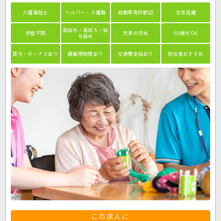
介護福祉士
ヘルパー・介護職
自動車免許歓迎
女性活躍
高給与・高収入・給
学歴不問
充実の手当
60歳代OK
与高め
賞与・ボーナスあり
再雇用制度あり
交通費支給あり
担当者おすすめ
※画像はイメージです。
この求人に