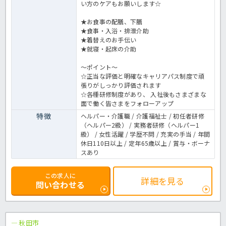
い方のケアもお願いします☆
★お食事の配膳、下膳
★食事・入浴・排泄介助
★着替えのお手伝い
★就寝・起床の介助
～ポイント～
☆正当な評価と明確なキャリアパス制度で頑
張りがしっかり評価されます
☆各種研修制度があり、 入社後もさまざまな
面で働く皆さまをフォローアップ
特徴
ヘルパー・介護職 / 介護福祉士 / 初任者研修
（ヘルパー2級） / 実務者研修（ヘルパー1
級） / 女性活躍 / 学歴不問 / 充実の手当 / 年間
休日110日以上 / 定年65歳以上 / 賞与・ボーナ
スあり
この求人に
詳細を見る
問い合わせる
秋田市