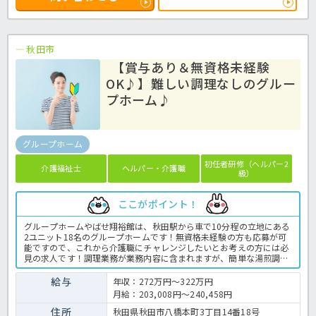
秋田市
【賞与あり＆無資格未経験
OK♪】難しい調理なしのグルー
プホーム♪
グループホーム
初任者研修（ヘルパー2
介護福祉士
ヘルパー・介護職
級）
ここがポイント！
グループホームやばせ翔裕館は、秋田駅から車で10分程の立地にある
2ユニット18名のグループホームです！無資格未経験の方も応募が可
能ですので、これから介護職にチャレンジしたいとお考えの方には必
見の求人です！調理業務が業務内容に含まれますが、簡単な湯煎調理
のため調理経験がない方でも安心の環境です♪八幡運動公園や、銀
行、コンビニなど暮らしに便利なスポットが近隣に点在しているので
給与
年収：272万円～322万円
晴れた日の外出も楽しめる環境です！ご興味ある方はお気軽にほっ介
月給：203,008円～240,458円
護までお問い合わせください！グループホームでの介護業務全般で
す。 ＜介護職 正職員 グループホームの求人＞
住所
秋田県秋田市八橋本町3丁目14番18号