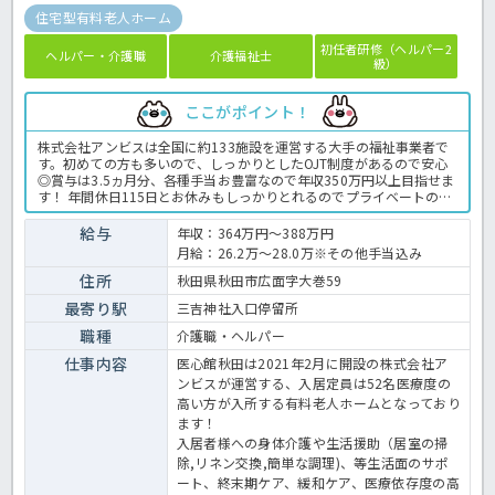
住宅型有料老人ホーム
初任者研修（ヘルパー2
ヘルパー・介護職
介護福祉士
級）
ここがポイント！
株式会社アンビスは全国に約133施設を運営する大手の福祉事業者で
す。初めての方も多いので、しっかりとしたOJT制度があるので安心
◎賞与は3.5ヵ月分、各種手当お豊富なので年収350万円以上目指せま
す！ 年間休日115日とお休みもしっかりとれるのでプライベートの時
間もしっかり確保★看護師さんが24時間常駐しているのも安心！経
験、資格がある方でお給料アップ、医療提供の施設での介護に挑戦し
給与
年収：364万円～388万円
たい方は、お早めにご相談ください！ 有料老人ホームでの介護業務全
月給：26.2万～28.0万※その他手当込み
般です。 ＜介護職 正職員 有料老人ホームの求人＞
住所
秋田県秋田市広面字大巻59
最寄り駅
三吉神社入口停留所
職種
介護職・ヘルパー
仕事内容
医心館秋田は2021年2月に開設の株式会社ア
ンビスが運営する、入居定員は52名医療度の
高い方が入所する有料老人ホームとなっており
ます！
入居者様への身体介護や生活援助（居室の掃
除,リネン交換,簡単な調理)、等生活面のサポ
ート、終末期ケア、緩和ケア、医療依存度の高