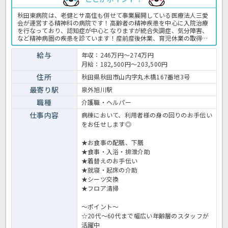
秋田東病院は、老健とサ高住も併せて事業展開している医療法人三愛
会が運営する精神科の病院です！高齢者の精神疾患を中心に入院治療
を行なっており、認知症が中心となりますが統合失調症、気分障害、
など精神病圏の疾患を診ています！産前産後休業、育児休業の取得率
も高く、幼いお子さんを抱えて働くスタッフが多くいます！60代以降
も仕事を続けているスタッフもおり、子供さんの育児や親御さんの介
給与
年収：246万円～274万円
護を抱えて仕事が続けられる配慮も実践している点もおすすめです！
月給：182,500円～203,500円
気になる方はほっ介護までお気軽にお問い合わせください！病院での
介護業務全般です。 ＜介護職 正職員 病院の求人＞
住所
秋田県秋田市山内字丸木橋167番地3号
最寄り駅
泉外旭川駅
職種
介護職・ヘルパー
仕事内容
病棟において、利用者様の身の回りのお手伝い
をお任せします◎
★お食事の配膳、下膳
★食事・入浴・排泄介助
★着替えのお手伝い
★就寝・起床の介助
★シーツ交換
★フロア清掃
～ポイント～
☆20代～60代まで幅広い年齢層のスタッフが
活躍中