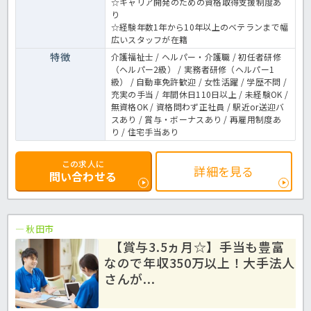
☆キャリア開発のための資格取得支援制度あ
り
☆経験年数1年から10年以上のベテランまで幅
広いスタッフが在籍
特徴
介護福祉士 / ヘルパー・介護職 / 初任者研修
（ヘルパー2級） / 実務者研修（ヘルパー1
級） / 自動車免許歓迎 / 女性活躍 / 学歴不問 /
充実の手当 / 年間休日110日以上 / 未経験OK /
無資格OK / 資格問わず正社員 / 駅近or送迎バ
スあり / 賞与・ボーナスあり / 再雇用制度あ
り / 住宅手当あり
この求人に
詳細を見る
問い合わせる
秋田市
【賞与3.5ヵ月☆】手当も豊富
なので年収350万以上！大手法人
さんが...