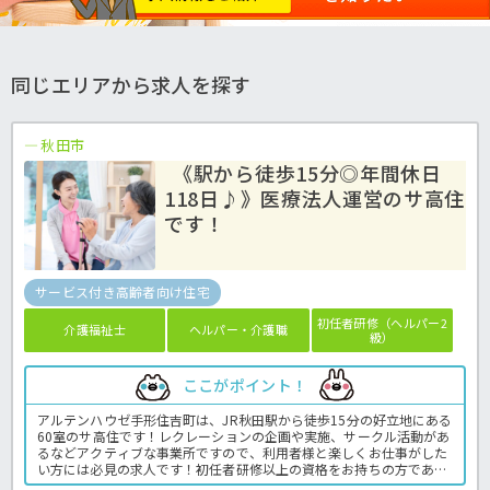
同じエリアから求人を探す
秋田市
《駅から徒歩15分◎年間休日
118日♪》医療法人運営のサ高住
です！
サービス付き高齢者向け住宅
初任者研修（ヘルパー2
介護福祉士
ヘルパー・介護職
級）
ここがポイント！
アルテンハウゼ手形住吉町は、JR秋田駅から徒歩15分の好立地にある
60室のサ高住です！レクレーションの企画や実施、サークル活動があ
るなどアクティブな事業所ですので、利用者様と楽しくお仕事がした
い方には必見の求人です！初任者研修以上の資格をお持ちの方であれ
ば経験は問いません。未経験の方でも丁寧に指導して頂ける安心の環