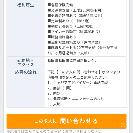
福利厚生
■各種保険完備
■交通費支給（上限20,000円/月）
■退職金制度あり（勤続5年以上）
■定年制あり（一律65歳）
■勤務延長あり（上限70歳）
■マイカー通勤可（駐車場あり）
■職務給制度あり
■受動喫煙対策あり（屋内禁煙）
■就職サポート金20万円支給（会社規定あ
り/3ヶ月経過時点で支給）
勤務地・
秋田県秋田市仁井田新田2-4-6
アクセス
応募の流れ
下記【この求人に問い合わせる】ボタンより
必要事項を記入の上ご応募ください。
1、キャリアアドバイザーと電話面談
2、面接（1回）
3、内定
4、健康診断・ユニフォーム合わせ
5、入職
問い合わせる
この求人に
※応募ではありませんのでお気軽に
お問い合わせください