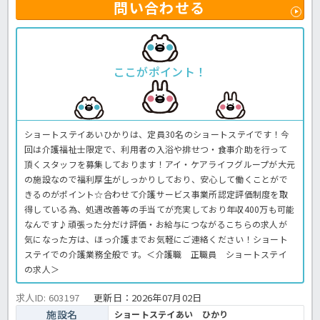
問い合わせる
ここがポイント！
ショートステイあいひかりは、定員30名のショートステイです！今
回は介護福祉士限定で、利用者の入浴や排せつ・食事介助を行って
頂くスタッフを募集しております！アイ・ケアライフグループが大元
の施設なので福利厚生がしっかりしており、安心して働くことがで
きるのがポイント☆合わせて介護サービス事業所認定評価制度を取
得している為、処遇改善等の手当てが充実しており年収400万も可能
なんです♪頑張った分だけ評価・お給与につながるこちらの求人が
気になった方は、ほっ介護までお気軽にご連絡ください！ショート
ステイでの介護業務全般です。＜介護職 正職員 ショートステイ
の求人＞
求人ID: 603197
更新日：
2026年07月02日
施設名
ショートステイあい ひかり