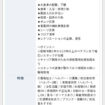
★お食事の配膳、下膳
★食事・入浴・排泄介助
★着替えのお手伝い
★就寝・起床の介助
★オムツ交換
★看護師の補助業務全般
★シーツ交換
★フロア清掃
★レクリエーションの企画、運営
～ポイント～
☆経験年数1年から10年以上のベテランまで幅
広いスタッフが在籍
☆キャリア開発のための資格取得支援制度あ
り
☆スタッフの連携が取れており雰囲気の良い
職場環境
特徴
介護福祉士 / ヘルパー・介護職 / 初任者研修
（ヘルパー2級） / 実務者研修（ヘルパー1
級） / 女性活躍 / 学歴不問 / 未経験OK / 無資
格OK / 資格問わず正社員 / 日勤のみ・夜勤な
しOK / 賞与・ボーナスあり / 再雇用制度あり
/ 交通費支給あり / ブランク・復職OK / 担当
者おすすめ