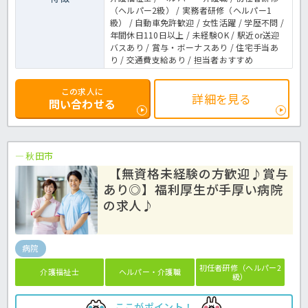
（ヘルパー2級） / 実務者研修（ヘルパー1
級） / 自動車免許歓迎 / 女性活躍 / 学歴不問 /
年間休日110日以上 / 未経験OK / 駅近or送迎
バスあり / 賞与・ボーナスあり / 住宅手当あ
り / 交通費支給あり / 担当者おすすめ
この求人に
詳細を見る
問い合わせる
秋田市
【無資格未経験の方歓迎♪賞与
あり◎】福利厚生が手厚い病院
の求人♪
病院
初任者研修（ヘルパー2
介護福祉士
ヘルパー・介護職
級）
ここがポイント！