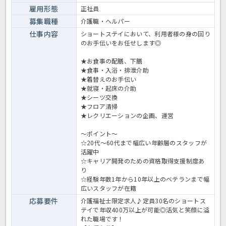
雇用形態
正社員
募集職種
介護職・ヘルパー
仕事内容
ショートステイにおいて、利用者様の身の回り
のお手伝いをお任せします◎
★お食事の配膳、下膳
★食事・入浴・排泄介助
★着替えのお手伝い
★就寝・起床の介助
★シーツ交換
★フロア清掃
★レクリエーションの企画、運営
～ポイント～
☆20代～60代まで幅広い年齢層のスタッフが
活躍中
☆キャリア開発のための資格取得支援制度あ
り
☆経験年数1年から10年以上のベテランまで幅
広いスタッフが在籍
応募要件
介護福祉士限定求人♪定員30名のショートス
テイで年収400万以上が可能◎活気と笑顔に溢
れた職場です！