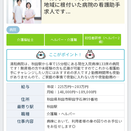
地域に根付いた病院の看護助手
求人です...
病院
初任者研修（ヘルパー2
介護福祉士
ヘルパー・介護職
級）
ここがポイント！
清和病院は、秋田駅から車で15分程にある現在入院病棟133床の病院
です！無資格の方や未経験の方も応募が可能ですのでこれから看護助
手にチャレンジしたい方にはおすすめの求人です♪勤務時間帯も夜勤
がありませんので、ご家庭の事情で夜勤に入れない方や夜勤勤務の経
験がない方も応募が可能です♪賞与も3.6ヶ月分出ますので働くモチ
ベーションになるのもおすすめのポイントです♪気になる方はお気軽
給与
年収：225万円～283万円
にほっ介護までお問い合わせください！病院での介護業務全般です。
月給：148,000円～189,000円
＜介護職 正職員 病院の求人＞
住所
秋田県秋田市柳田字石神59番地
最寄り駅
秋田駅
職種
介護職・ヘルパー
仕事内容
病棟において、利用者様の身の回りのお手伝い
をお任せします◎