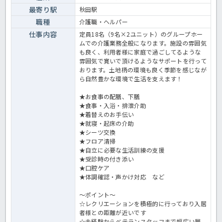
最寄り駅
秋田駅
職種
介護職・ヘルパー
仕事内容
定員18名（9名×2ユニット）のグループホー
ムでの介護業務全般になります。施設の雰囲気
も良く、利用者様に家庭で過ごしてるような
雰囲気で寛いで頂けるようなサポートを行って
おります。土地柄の環境も良く季節を感じなが
ら自然豊かな環境で生活を支えます！
★お食事の配膳、下膳
★食事・入浴・排泄介助
★着替えのお手伝い
★就寝・起床の介助
★シーツ交換
★フロア清掃
★自立に必要な生活訓練の支援
★受診時の付き添い
★口腔ケア
★体調確認・声かけ対応 など
～ポイント～
☆レクリエーションを積極的に行っており入居
者様との距離が近いです
☆未経験からベテランスタッフまで幅広い層