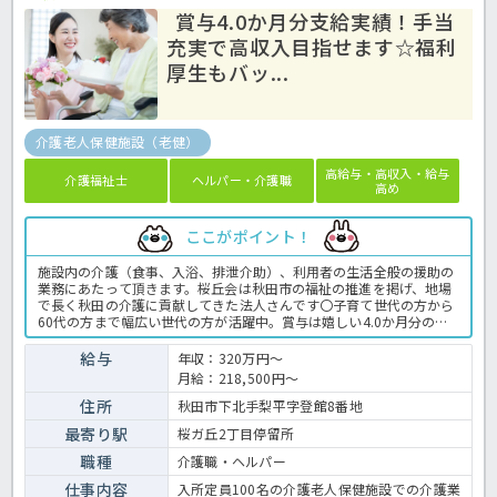
賞与4.0か月分支給実績！手当
充実で高収入目指せます☆福利
厚生もバッ...
介護老人保健施設（老健）
高給与・高収入・給与
介護福祉士
ヘルパー・介護職
高め
ここがポイント！
施設内の介護（食事、入浴、排泄介助）、利用者の生活全般の援助の
業務にあたって頂きます。桜丘会は秋田市の福祉の推進を掲げ、地場
で長く秋田の介護に貢献してきた法人さんです〇子育て世代の方から
60代の方まで幅広い世代の方が活躍中。賞与は嬉しい4.0か月分の支
給実績！役職に応じた手当も充実で、しっかり稼ぎながらお勤めでき
ます☆ご興味のある方は、ほっ介護までお気軽にご相談ください！介
給与
年収：320万円～
護老人保健施設での介護業務全般です。 ＜介護職 正職員 介護老人
月給：218,500円～
保健施設の求人＞
住所
秋田市下北手梨平字登館8番地
最寄り駅
桜ガ丘2丁目停留所
職種
介護職・ヘルパー
仕事内容
入所定員100名の介護老人保健施設での介護業