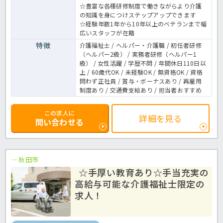
☆豊富な各種研修制度で働きながらより介護
の知識を身につけステップアップできます
☆経験年数1年から10年以上のベテランまで幅
広いスタッフが在籍
特徴
介護福祉士 / ヘルパー・介護職 / 初任者研修
（ヘルパー2級） / 実務者研修（ヘルパー1
級） / 女性活躍 / 学歴不問 / 年間休日110日以
上 / 60歳代OK / 未経験OK / 無資格OK / 資格
問わず正社員 / 賞与・ボーナスあり / 再雇用
制度あり / 交通費支給あり / 担当者おすすめ
この求人に
詳細を見る
問い合わせる
秋田市
☆手厚い教育あり☆手当充実の
高給与可能な介護福祉士限定の
求人！