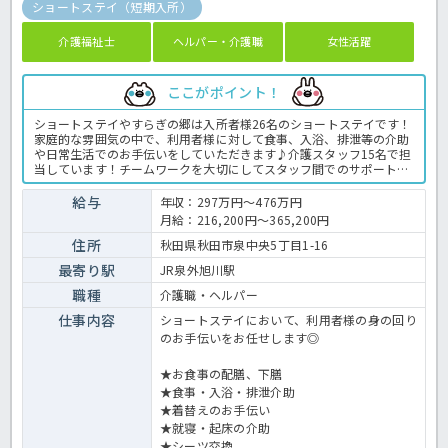
ショートステイ（短期入所）
介護福祉士
ヘルパー・介護職
女性活躍
ここがポイント！
ショートステイやすらぎの郷は入所者様26名のショートステイです！
家庭的な雰囲気の中で、利用者様に対して食事、入浴、排泄等の介助
や日常生活でのお手伝いをしていただきます♪介護スタッフ15名で担
当しています！チームワークを大切にしてスタッフ間でのサポートも
し合える環境！経験の少ない方へはマンツーマンでしっかり指導して
くれるのでこれから経験を積みたい方にも大変おすすめの求人です！
給与
年収：297万円～476万円
こちらの求人が少しでも気になる方は是非ほっ介護までお問合せくだ
月給：216,200円～365,200円
さいませ！ショートステイでの介護業務全般 ＜介護職 正職員 ショ
ートステイの求人＞
住所
秋田県秋田市泉中央5丁目1-16
最寄り駅
JR泉外旭川駅
職種
介護職・ヘルパー
仕事内容
ショートステイにおいて、利用者様の身の回り
のお手伝いをお任せします◎
★お食事の配膳、下膳
★食事・入浴・排泄介助
★着替えのお手伝い
★就寝・起床の介助
★シーツ交換