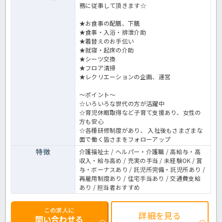
務に従事して頂きます☆
★お食事の配膳、下膳
★食事・入浴・排泄介助
★着替えのお手伝い
★就寝・起床の介助
★シーツ交換
★フロア清掃
★レクリエーションの企画、運営
～ポイント～
☆いろいろな世代の方が活躍中
☆育児休暇取得など子育て支援あり、女性の
方も安心
☆各種研修制度があり、 入社後もさまざまな
面で働く皆さまをフォローアップ
特徴
介護福祉士 / ヘルパー・介護職 / 高給与・高
収入・給与高め / 充実の手当 / 未経験OK / 賞
与・ボーナスあり / 託児所完備・託児所あり /
再雇用制度あり / 住宅手当あり / 交通費支給
あり / 担当者おすすめ
この求人に
詳細を見る
問い合わせる