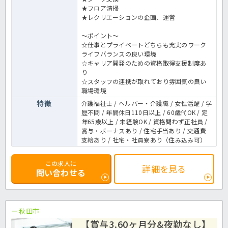
★フロア清掃
★レクリエーションの企画、運営
～ポイント～
☆仕事とプライベートどちらも充実のワーク
ライフバランスの良い環境
☆キャリア開発のための資格取得支援制度あ
り
☆スタッフの連携が取れており雰囲気の良い
職場環境
特徴
介護福祉士 / ヘルパー・介護職 / 女性活躍 / 学
歴不問 / 年間休日110日以上 / 60歳代OK / 定
年65歳以上 / 未経験OK / 資格問わず正社員 /
賞与・ボーナスあり / 住宅手当あり / 交通費
支給あり / 社宅・社員寮あり（住み込み可）
この求人に
詳細を見る
問い合わせる
秋田市
【賞与3.60ヶ月分&夜勤なし】