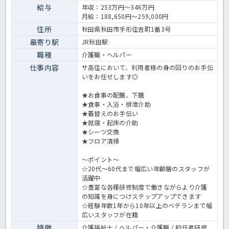
境です♪年間休日も118日ありますのでプライベートの時間も確保で
給与
年収：253万円～346万円
きる点もおすすめです！気になる方はほっ介護までお気軽にお問い合
月給：188,650円～259,000円
わせください！サ高住での介護業務全般です。 ＜介護職 正職員 サ
高住の求人＞
住所
秋田県秋田市手形住吉町1番3号
最寄り駅
JR秋田駅
職種
介護職・ヘルパー
仕事内容
サ高住において、利用者様の身の回りのお手伝
いをお任せします◎
★お食事の配膳、下膳
★食事・入浴・排泄介助
★着替えのお手伝い
★就寝・起床の介助
★シーツ交換
★フロア清掃
～ポイント～
☆20代～60代まで幅広い年齢層のスタッフが
活躍中
☆豊富な各種研修制度で働きながらより介護
の知識を身につけステップアップできます
☆経験年数1年から10年以上のベテランまで幅
広いスタッフが在籍
特徴
介護福祉士 / ヘルパー・介護職 / 初任者研修