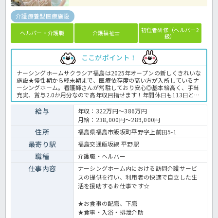
介護療養型医療施設
初任者研修（ヘルパー2
ヘルパー・介護職
介護福祉士
級）
ここがポイント！
ナーシングホームサクラシア福島は2025年オープンの新しくきれいな
施設★慢性期から終末期まで、医療依存度の高い方が入所しているナ
ーシングホーム。看護師さんが常駐しており安心◎基本給高く、手当
充実、賞与2.0か月分なので高年収目指せます！年間休日も113日と多
く、お仕事だけではなくプライベートも充実する職場環境です！気に
なる方はぜひほっ介護までお問い合わせ下さい♬有料老人ホームでの
給与
年収：322万円～386万円
介護業務全般です。 ＜介護職 正職員 有料老人ホームの求人＞
月給：238,000円～289,000円
住所
福島県福島市飯坂町平野字上前田5-1
最寄り駅
福島交通飯坂線 平野駅
職種
介護職・ヘルパー
仕事内容
ナーシングホーム内における訪問介護サービ
スの提供を行い、利用者の快適で自立した生
活を援助するお仕事です☆
★お食事の配膳、下膳
★食事・入浴・排泄介助