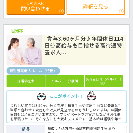
この求人に
詳細を見る
問い合わせる
岩瀬郡
賞与3.60ヶ月分♪年間休日114
日◎高給与も目指せる高待遇特
養求人...
特別養護老人ホーム（特養）
実務者研修（ヘルパー1
介護福祉士
ヘルパー・介護職
級）
ここがポイント！
うれしい賞与は3.50ヶ月分と充実！扶養手当や住居手当など豊富な手
当類と合わせて安定した収入が見込めるのもうれしいですね。年間休
日数も114日ございますので、プライベートを充実させながらお仕事
を頑張りたい、そんな方にも大変おススメです！基本給は経験や年齢
を考慮して決定しますので、まずはお気軽にほっ介護までお問い合わ
せくださいね。特養での介護業務全般です。＜介護職 正職員 特養
給与
年収：348万円～408万円※別途手当あり
の求人＞