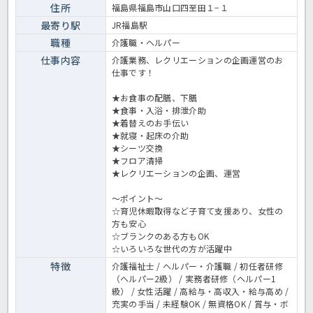
住所
福島県福島市山口四至田１−１
最寄り駅
JR福島駅
職種
介護職・ヘルパー
仕事内容
介護業務、レクリエーションの企画運営のお
仕事です！
★お食事の配膳、下膳
★食事・入浴・排泄介助
★着替えのお手伝い
★就寝・起床の介助
★シーツ交換
★フロア清掃
★レクリエーションの企画、運営
～ポイント～
☆育児休暇取得など子育て支援あり、女性の
方も安心
☆ブランクのある方もOK
☆いろいろな世代の方が活躍中
特徴
介護福祉士 / ヘルパー・介護職 / 初任者研修
（ヘルパー2級） / 実務者研修（ヘルパー1
級） / 女性活躍 / 高給与・高収入・給与高め /
充実の手当 / 未経験OK / 無資格OK / 賞与・ボ