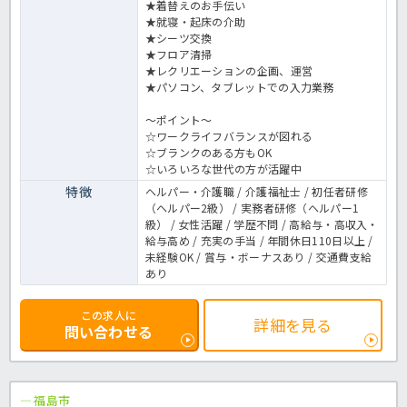
★着替えのお手伝い
★就寝・起床の介助
★シーツ交換
★フロア清掃
★レクリエーションの企画、運営
★パソコン、タブレットでの入力業務
～ポイント～
☆ワークライフバランスが図れる
☆ブランクのある方もOK
☆いろいろな世代の方が活躍中
特徴
ヘルパー・介護職 / 介護福祉士 / 初任者研修
（ヘルパー2級） / 実務者研修（ヘルパー1
級） / 女性活躍 / 学歴不問 / 高給与・高収入・
給与高め / 充実の手当 / 年間休日110日以上 /
未経験OK / 賞与・ボーナスあり / 交通費支給
あり
この求人に
詳細を見る
問い合わせる
福島市