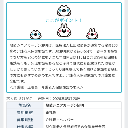
ここがポイント！
敬愛シニアガーデン卸町は、医療法人社団敬愛会が運営する定員100
床の介護老人保健施設です。JR卸町駅から徒歩5分で、お車をお持ち
でない方も安心の好立地♪また年間休日は115日と充実◎夜勤回数も
相談も可能、託児施設もあるなど子育て世代にも配慮された環境が
しっかり整っています！じっくり腰を据えて長く働ける施設をお探し
の方にもおすすめおの求人ですよ。介護老人保健施設での介護業務
全般です。
＜介護職 正職員 介護老人保健施設の求人＞
求人ID: 571937
更新日：
2026年05月20日
施設名
敬愛シニアガーデン卸町
雇用形態
正社員
募集職種
介護職・ヘルパー
仕事内容
◎介護老人保健施設での介護業務全般