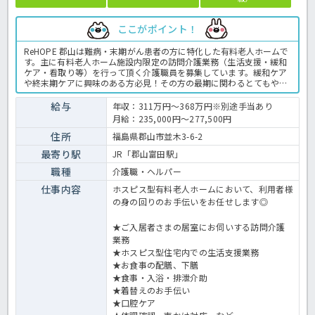
ここがポイント！
ReHOPE 郡山は難病・末期がん患者の方に特化した有料老人ホームで
す。主に有料老人ホーム施設内限定の訪問介護業務（生活支援・緩和
ケア・看取り等）を行って頂く介護職員を募集しています。緩和ケア
や終末期ケアに興味のある方必見！その方の最期に関わるとてもやり
がいのあるお仕事です。初任者研修以上の介護の実務経験がある方で
あれば応募OK◎人気の高給与求人ですので、ご興味をお持ちの方はお
給与
年収：311万円～368万円※別途手当あり
早目にほっ介護までお問い合わせください☆有料老人ホームでの介護
月給：235,000円～277,500円
業務全般です。 ＜介護職 正職員 有料老人ホームの求人＞
住所
福島県郡山市並木3-6-2
最寄り駅
JR「郡山富田駅」
職種
介護職・ヘルパー
仕事内容
ホスピス型有料老人ホームにおいて、利用者様
の身の回りのお手伝いをお任せします◎
★ご入居者さまの居室にお伺いする訪問介護
業務
★ホスピス型住宅内での生活支援業務
★お食事の配膳、下膳
★食事・入浴・排泄介助
★着替えのお手伝い
★口腔ケア