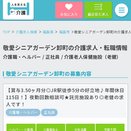
お気に入り
最近見た求人
TOP
介護求人検索
福島県
福島市
敬愛シニアガーデン卸町の介護求
敬愛シニアガーデン卸町の介護求人・転職情報
介護職・ヘルパー / 正社員 / 介護老人保健施設（老健）
敬愛シニアガーデン卸町の募集内容
【賞与3.50ヶ月分◎JR駅徒歩5分の好立地♪年間休日
115日！】夜勤回数相談可★託児施設あり◎老健の求
人です！
介護職・ヘルパー
正社員
ヘルパー・介護職
介護福祉士
女性活躍
学歴不問