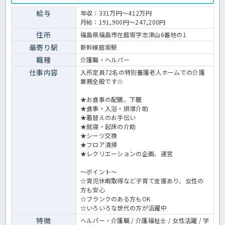
業務全般です。 ＜介護職 正職員 特別養護老人ホームの求人＞
給与
年収：331万円～412万円
月給：191,900円～247,200円
住所
福島県福島市在庭坂字志津山6番地の1
最寄り駅
新幹線庭坂駅
職種
介護職・ヘルパー
仕事内容
入所定員72名の特別養護老人ホームでの介護
業務全般です☆
★お食事の配膳、下膳
★食事・入浴・排泄介助
★着替えのお手伝い
★就寝・起床の介助
★シーツ交換
★フロア清掃
★レクリエーションの企画、運営
～ポイント～
☆育児休暇取得など子育て支援あり、女性の
方も安心
☆ブランクのある方もOK
☆いろいろな世代の方が活躍中
特徴
ヘルパー・介護職 / 介護福祉士 / 女性活躍 / 学