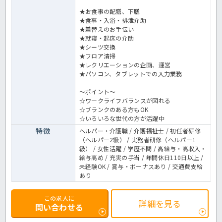
★お食事の配膳、下膳
★食事・入浴・排泄介助
★着替えのお手伝い
★就寝・起床の介助
★シーツ交換
★フロア清掃
★レクリエーションの企画、運営
★パソコン、タブレットでの入力業務
～ポイント～
☆ワークライフバランスが図れる
☆ブランクのある方もOK
☆いろいろな世代の方が活躍中
特徴
ヘルパー・介護職 / 介護福祉士 / 初任者研修
（ヘルパー2級） / 実務者研修（ヘルパー1
級） / 女性活躍 / 学歴不問 / 高給与・高収入・
給与高め / 充実の手当 / 年間休日110日以上 /
未経験OK / 賞与・ボーナスあり / 交通費支給
あり
この求人に
詳細を見る
問い合わせる