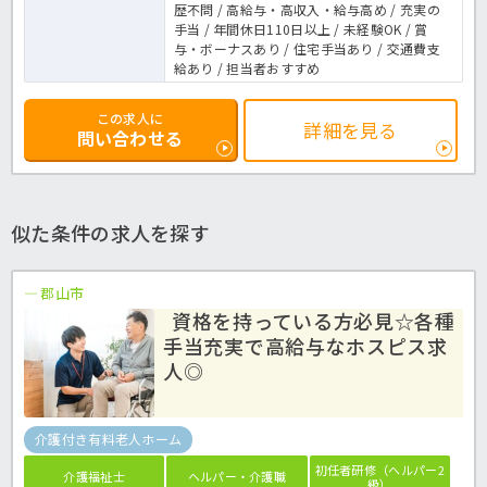
歴不問 / 高給与・高収入・給与高め / 充実の
手当 / 年間休日110日以上 / 未経験OK / 賞
与・ボーナスあり / 住宅手当あり / 交通費支
給あり / 担当者おすすめ
この求人に
詳細を見る
問い合わせる
似た条件の求人を探す
郡山市
資格を持っている方必見☆各種
手当充実で高給与なホスピス求
人◎
介護付き有料老人ホーム
初任者研修（ヘルパー2
介護福祉士
ヘルパー・介護職
級）