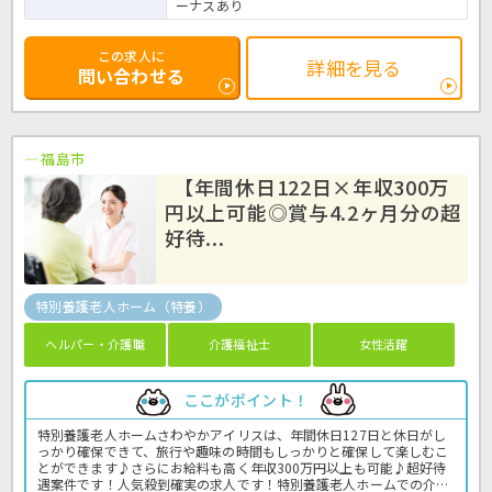
ーナスあり
この求人に
詳細を見る
問い合わせる
福島市
【年間休日122日×年収300万
円以上可能◎賞与4.2ヶ月分の超
好待...
特別養護老人ホーム（特養）
ヘルパー・介護職
介護福祉士
女性活躍
ここがポイント！
特別養護老人ホームさわやかアイリスは、年間休日127日と休日がし
っかり確保できて、旅行や趣味の時間もしっかりと確保して楽しむこ
とができます♪さらにお給料も高く年収300万円以上も可能♪超好待
遇案件です！人気殺到確実の求人です！特別養護老人ホームでの介護