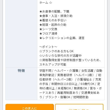
ホーム ☆
★お食事の配膳、下膳
★食事・入浴・排泄介助
★着替えのお手伝い
★就寝・起床の介助
★シーツ交換
★フロア清掃
★レクリエーションの企画、運営
～ポイント～
☆ブランクのある方もOK
☆いろいろな世代の方が活躍中
☆資格取得支援や研修制度が整っているため、
スキルアップが可能
特徴
学歴不問 / ヘルパー・介護職 / 女性活躍 / 自動
車免許歓迎 / 実務者研修（ヘルパー1級） / 初
任者研修（ヘルパー2級） / 介護福祉士 / 充実
の手当 / 年間休日110日以上 / 60歳代OK / 定
年65歳以上 / 未経験OK / 無資格OK / 賞与・ボ
ーナスあり / 再雇用制度あり / 交通費支給あ
り / ブランク・復職OK / 短時間夜勤
この求人に