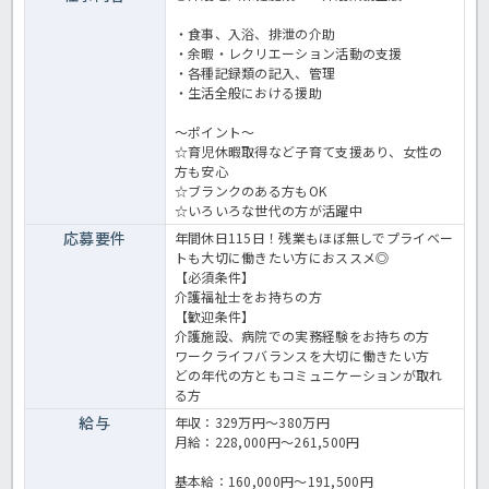
・食事、入浴、排泄の介助
・余暇・レクリエーション活動の支援
・各種記録類の記入、管理
・生活全般における援助
～ポイント～
☆育児休暇取得など子育て支援あり、女性の
方も安心
☆ブランクのある方もOK
☆いろいろな世代の方が活躍中
応募要件
年間休日115日！残業もほぼ無しでプライベー
トも大切に働きたい方におススメ◎
【必須条件】
介護福祉士をお持ちの方
【歓迎条件】
介護施設、病院での実務経験をお持ちの方
ワークライフバランスを大切に働きたい方
どの年代の方ともコミュニケーションが取れ
る方
給与
年収：329万円～380万円
月給：228,000円～261,500円
基本給：160,000円～191,500円