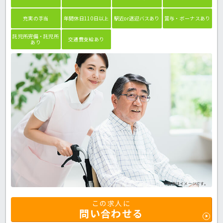
充実の手当
年間休日110日以上
駅近or送迎バスあり
賞与・ボーナスあり
託児所完備・託児所
交通費支給あり
あり
※画像はイメージです。
この求人に
問い合わせる