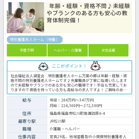
年齢・経験・資格不問♪未経験
やブランクのある方も安心の教
育体制完備！
特別養護老人ホーム（特養）
学歴不問
ヘルパー・介護職
女性活躍
ここがポイント！
社会福祉法人湖星会 特別養護老人ホーム万葉の郷は年齢・経験・資
格不問の特別養護老人ホームです♪先輩職員が丁寧に指導いたします
ので未経験やブランクのある方も安心の職場です！手当も充実してお
りますので資格を持っている方も高給与の求人ですよ！ご興味のある
方は、一度ほっ介護までご相談下さいね♪特別養護老人ホームでの介
護業務全般です。 ＜介護職 正職員 特別養護老人ホームの求人＞
給与
年収：284万円～347万円
月給：224,500円～272,500円
住所
福島県福島市松川町南諏訪原6-4
最寄り駅
JR松川駅
職種
介護職・ヘルパー
仕事内容
定員29名、地域密着型の小規模特別養護老人