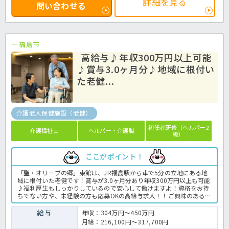
詳細を見る
問い合わせる
福島市
高給与♪年収300万円以上可能
♪賞与3.0ヶ月分♪地域に根付い
た老健...
介護老人保健施設（老健）
初任者研修（ヘルパー2
介護福祉士
ヘルパー・介護職
級）
ここがポイント！
「聖・オリーブの郷」東館は、JR福島駅から車で5分の立地にある地
域に根付いた老健です！賞与が3.0ヶ月分あり年収300万円以上も可能
♪福利厚生もしっかりしているので安心して働けますよ！資格をお持
ちでない方や、未経験の方も応募OKの高給与求人！！ご興味のある方
はお気軽にお問い合わせください。老健での介護業務全般です。 ＜介
護職 正職員 老健の求人＞
給与
年収：304万円～450万円
月給：216,100円～317,700円