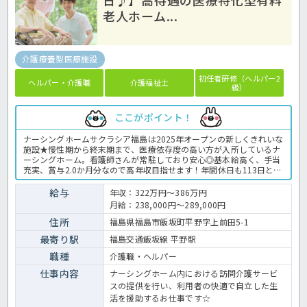
老人ホーム...
介護療養型医療施設
初任者研修（ヘルパー2
ヘルパー・介護職
介護福祉士
級）
ここがポイント！
ナーシングホームサクラシア福島は2025年オープンの新しくきれいな
施設★慢性期から終末期まで、医療依存度の高い方が入所しているナ
ーシングホーム。看護師さんが常駐しており安心◎基本給高く、手当
充実、賞与2.0か月分なので高年収目指せます！年間休日も113日と多
く、お仕事だけではなくプライベートも充実する職場環境です！気に
なる方はぜひほっ介護までお問い合わせ下さい♬有料老人ホームでの
給与
年収：322万円～386万円
介護業務全般です。 ＜介護職 正職員 有料老人ホームの求人＞
月給：238,000円～289,000円
住所
福島県福島市飯坂町平野字上前田5-1
最寄り駅
福島交通飯坂線 平野駅
職種
介護職・ヘルパー
仕事内容
ナーシングホーム内における訪問介護サービ
スの提供を行い、利用者の快適で自立した生
活を援助するお仕事です☆