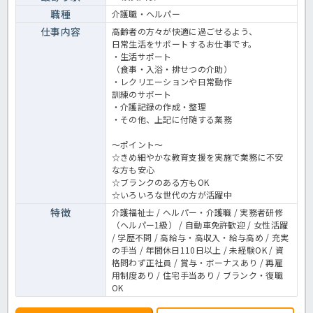
職種
介護職・ヘルパー
仕事内容
高齢者の方々が快適に過ごせるよう、
日常生活をサポートするお仕事です。
・生活サポート
（食事・入浴・排せつの介助）
・レクリエーションや日常動作
訓練のサポート
・介護記録の作成・整理
・その他、上記に付随する業務
～ポイント～
☆きめ細やかな教育支援を実施で業務に不安
な方も安心
☆ブランクのある方もOK
☆いろいろな世代の方が活躍中
特徴
介護福祉士 / ヘルパー・介護職 / 実務者研修
（ヘルパー1級） / 自動車免許歓迎 / 女性活躍
/ 学歴不問 / 高給与・高収入・給与高め / 充実
の手当 / 年間休日110日以上 / 未経験OK / 資
格問わず正社員 / 賞与・ボーナスあり / 再雇
用制度あり / 住宅手当あり / ブランク・復職
OK