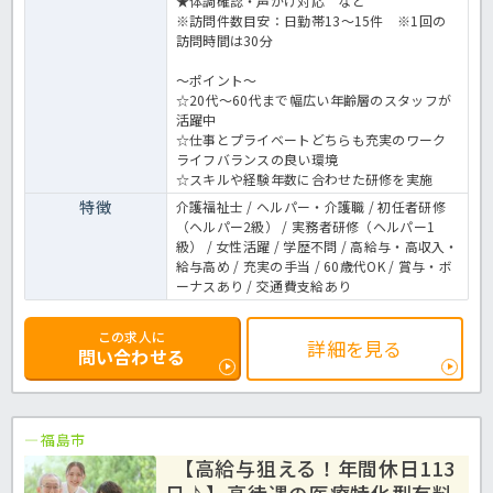
★体調確認・声かけ対応 など
※訪問件数目安：日勤帯13～15件 ※1回の
訪問時間は30分
～ポイント～
☆20代～60代まで幅広い年齢層のスタッフが
活躍中
☆仕事とプライベートどちらも充実のワーク
ライフバランスの良い環境
☆スキルや経験年数に合わせた研修を実施
特徴
介護福祉士 / ヘルパー・介護職 / 初任者研修
（ヘルパー2級） / 実務者研修（ヘルパー1
級） / 女性活躍 / 学歴不問 / 高給与・高収入・
給与高め / 充実の手当 / 60歳代OK / 賞与・ボ
ーナスあり / 交通費支給あり
この求人に
詳細を見る
問い合わせる
福島市
【高給与狙える！年間休日113
日♪】高待遇の医療特化型有料