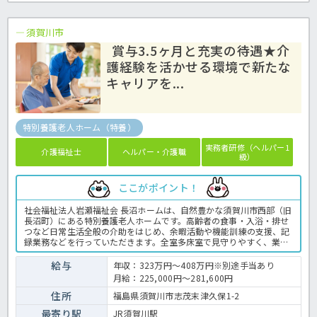
須賀川市
賞与3.5ヶ月と充実の待遇★介
護経験を活かせる環境で新たな
キャリアを...
特別養護老人ホーム（特養）
実務者研修（ヘルパー1
介護福祉士
ヘルパー・介護職
級）
ここがポイント！
社会福祉法人岩瀬福祉会 長沼ホームは、自然豊かな須賀川市西部（旧
長沼町）にある特別養護老人ホームです。高齢者の食事・入浴・排せ
つなど日常生活全般の介助をはじめ、余暇活動や機能訓練の支援、記
録業務などを行っていただきます。全室多床室で見守りやすく、業務
が効率的に行える環境です。賞与は年3.7ヶ月分支給、年間休日は114
日と充実しており、仕事とプライベートの両立が可能です。緑に囲ま
給与
年収：323万円～408万円※別途手当あり
れた穏やかな環境で、入居者一人ひとりと向き合った丁寧なケアを実
月給：225,000円～281,600円
践したい方、ぜひ一緒に働きましょう！特養での介護業務全般です。
＜介護職 正職員 特別養護老人ホームの求人＞
住所
福島県須賀川市志茂末津久保1-2
最寄り駅
JR須賀川駅