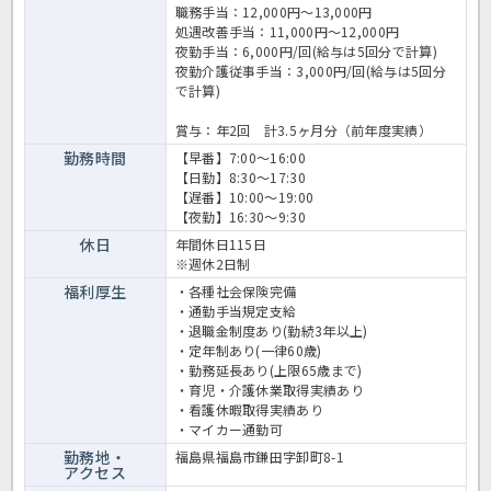
職務手当：12,000円～13,000円
処遇改善手当：11,000円～12,000円
夜勤手当：6,000円/回(給与は5回分で計算)
夜勤介護従事手当：3,000円/回(給与は5回分
で計算)
賞与：年2回 計3.5ヶ月分（前年度実績）
勤務時間
【早番】7:00～16:00
【日勤】8:30～17:30
【遅番】10:00～19:00
【夜勤】16:30～9:30
休日
年間休日115日
※週休2日制
福利厚生
・各種社会保険完備
・通勤手当規定支給
・退職金制度あり(勤続3年以上)
・定年制あり(一律60歳)
・勤務延長あり(上限65歳まで)
・育児・介護休業取得実績あり
・看護休暇取得実績あり
・マイカー通勤可
勤務地・
福島県福島市鎌田字卸町8-1
アクセス