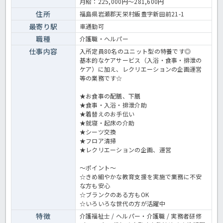
月給：225,000円～281,600円
住所
福島県岩瀬郡天栄村飯豊字新田前21-1
最寄り駅
車通勤可
職種
介護職・ヘルパー
仕事内容
入所定員80名のユニット型の特養です◎
基本的なケアサービス（入浴・食事・排泄の
ケア）に加え、レクリエーションの企画運営
等の業務です☆
★お食事の配膳、下膳
★食事・入浴・排泄介助
★着替えのお手伝い
★就寝・起床の介助
★シーツ交換
★フロア清掃
★レクリエーションの企画、運営
～ポイント～
☆きめ細やかな教育支援を実施で業務に不安
な方も安心
☆ブランクのある方もOK
☆いろいろな世代の方が活躍中
特徴
介護福祉士 / ヘルパー・介護職 / 実務者研修