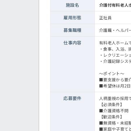
施設名
介護付有料老人
雇用形態
正社員
募集職種
介護職・ヘルパ
仕事内容
有料老人ホーム
・食事、入浴、
・レクリエーシ
・介護記録シス
～ポイント～
■要支援から要
■希望休は月2
応募要件
人柄重視の採用
【必須条件】
■介護資格不問
【歓迎条件】
■無資格・未経
■家庭や子育て