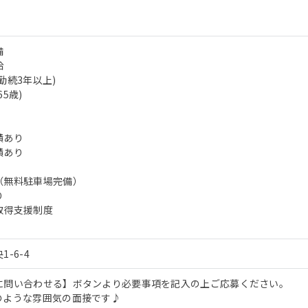
備
給
勤続3年以上)
5歳)
績あり
績あり
（無料駐車場完備）
り
取得支援制度
-6-4
に問い合わせる】ボタンより必要事項を記入の上ご応募ください。
のような雰囲気の面接です♪