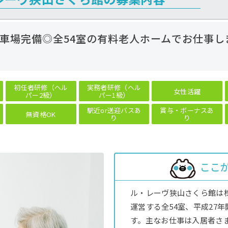
車場完備◎全54室の有料老人ホームでお仕事し
初任者研修（ヘル
実務者研修（ヘル
女性活躍
パー2級）
パー1級）
駅近or送迎バスあ
賞与・ボーナスあ
無資格OK
り
り
ここ
ル・レーヴ狭山さくら館は
運営する全54室、平成27
す。主なお仕事は入居者さ