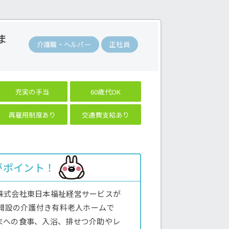
ま
介護職・ヘルパー
正社員
充実の手当
60歳代OK
再雇用制度あり
交通費支給あり
がポイント！
株式会社東日本福祉経営サービスが
年開設の介護付き有料老人ホームで
まへの食事、入浴、排せつ介助やレ