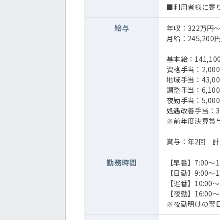
■利用者様に寄
給与
年収：322万円～
月給：245,200円
基本給：141,10
資格手当：2,000
地域手当：43,0
調整手当：6,10
夜勤手当：5,00
処遇改善手当：30
※前年度決算賞
賞与：年2回 計2
勤務時間
【早番】7:00～16
【日勤】9:00～18
【遅番】10:00～1
【夜勤】16:00～1
※夜勤明けの翌