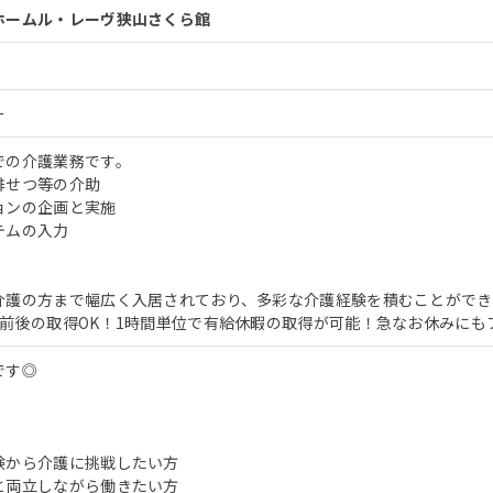
ホームル・レーヴ狭山さくら館
ー
での介護業務です。
排せつ等の介助
ョンの企画と実施
テムの入力
介護の方まで幅広く入居されており、多彩な介護経験を積むことができ
日前後の取得OK！1時間単位で有給休暇の取得が可能！急なお休みにも
です◎
験から介護に挑戦したい方
と両立しながら働きたい方