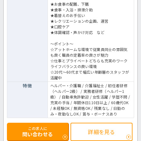
★お食事の配膳、下膳
★食事・入浴・排泄介助
★着替えのお手伝い
★レクリエーションの企画、運営
★口腔ケア
★体調確認・声かけ対応 など
～ポイント～
☆アットホームな環境で従業員同士の雰囲気
も良く職員の定着率の良さが魅力
☆仕事とプライベートどちらも充実のワーク
ライフバランスの良い環境
☆20代～60代まで幅広い年齢層のスタッフが
活躍中
特徴
ヘルパー・介護職 / 介護福祉士 / 初任者研修
（ヘルパー2級） / 実務者研修（ヘルパー1
級） / 自動車免許歓迎 / 女性活躍 / 学歴不問 /
充実の手当 / 年間休日110日以上 / 60歳代OK
/ 未経験OK / 無資格OK / 残業なし / 日勤の
み・夜勤なしOK / 賞与・ボーナスあり
この求人に
詳細を見る
問い合わせる