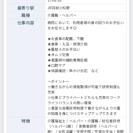
3796-20
最寄り駅
JR羽前小松駅
職種
介護職・ヘルパー
仕事内容
病院において、利用者様の身の回りのお手伝い
をお任せします◎
★お食事の配膳、下膳
★食事・入浴・排泄介助
★着替えのお手伝い
★オムツ交換
★看護師の補助業務全般
★口腔ケア
★体調確認・声かけ対応 など
～ポイント～
☆働きながらの資格取得が可能で研修制度も
充実
☆仕事とプライベートどちらも充実のワーク
ライフバランスの良い環境
☆豊富な各種研修制度で働きながらより介護
の知識を身につけステップアップできます
特徴
介護福祉士 / ヘルパー・介護職 / 初任者研修
（ヘルパー2級） / 実務者研修（ヘルパー1
級） / 女性活躍 / 学歴不問 / 充実の手当 / 年間