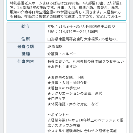
特別養護老人ホームまほろば荘は定員80名、4人部屋19室、2人部屋1
室、1人部屋2室の施設です。食事、入浴、排泄介助、着替え、洗面、
服薬の介助等日常生活全般のお世話を担当して頂きます。未経験の方
も日勤、夜勤共に複数名の職員で指導致しますので、安心してお仕事
ができますよ♪実績のある法人なので、豊富な手当や充実した福利厚
生があるのも嬉しいですね。長く腰を据えて働きたい方にもオススメ
給与
年収：314万円～357万円※別途手当あり
の求人です。特養での介護業務全般です。 ＜介護職 正職員 特別養
月給：214,970円～244,880円
護老人ホームの求人＞
住所
山形県東置賜郡高畠町大字福沢705番地の1
最寄り駅
JR高畠駅
職種
介護職・ヘルパー
仕事内容
特養において、利用者様の身の回りのお手伝い
をお任せします◎
★お食事の配膳、下膳
★食事・入浴・排泄介助
★着替えのお手伝い
★レクリエーションの企画、運営
★口腔ケア
★体調確認・声かけ対応 など
～ポイント～
☆経験年数1年から10年以上のベテランまで幅
広いスタッフが在籍
☆スキルや経験年数に合わせた研修を実施