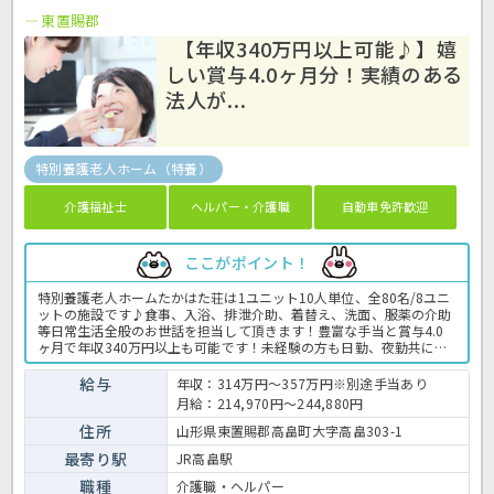
東置賜郡
【年収340万円以上可能♪】嬉
しい賞与4.0ヶ月分！実績のある
法人が...
特別養護老人ホーム（特養）
介護福祉士
ヘルパー・介護職
自動車免許歓迎
ここがポイント！
特別養護老人ホームたかはた荘は1ユニット10人単位、全80名/8ユニ
ットの施設です♪食事、入浴、排泄介助、着替え、洗面、服薬の介助
等日常生活全般のお世話を担当して頂きます！豊富な手当と賞与4.0
ヶ月で年収340万円以上も可能です！未経験の方も日勤、夜勤共に複
数名の職員で指導致しますので、安心してお仕事ができますよ！実績
のある法人なので、豊富な手当や充実した福利厚生があるのも嬉しい
給与
年収：314万円～357万円※別途手当あり
ですね！長く腰を据えて働きたい方にもオススメの求人です☆特養で
月給：214,970円～244,880円
の介護業務全般です。 ＜介護職 正職員 特別養護老人ホームの求人
＞
住所
山形県東置賜郡高畠町大字高畠303-1
最寄り駅
JR高畠駅
職種
介護職・ヘルパー