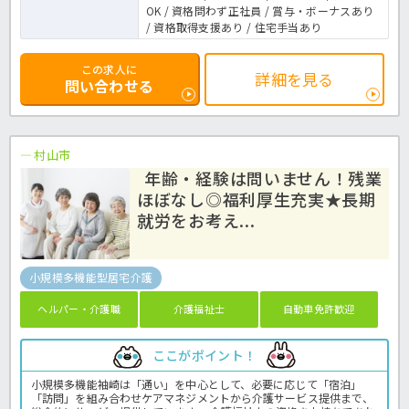
OK / 資格問わず正社員 / 賞与・ボーナスあり
/ 資格取得支援あり / 住宅手当あり
この求人に
詳細を見る
問い合わせる
村山市
年齢・経験は問いません！残業
ほぼなし◎福利厚生充実★長期
就労をお考え...
小規模多機能型居宅介護
ヘルパー・介護職
介護福祉士
自動車免許歓迎
ここがポイント！
小規模多機能袖崎は「通い」を中心として、必要に応じて「宿泊」
「訪問」を組み合わせケアマネジメントから介護サービス提供まで、