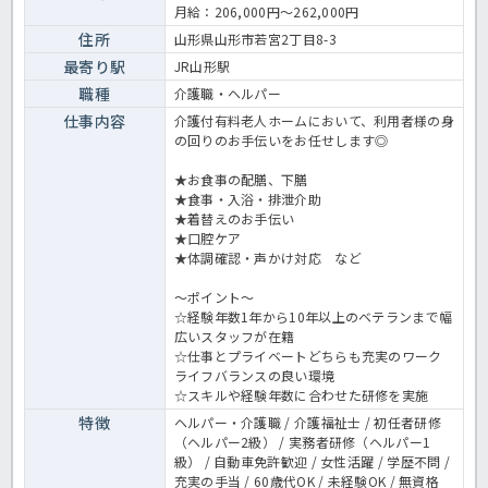
ど豊富な各種手当も魅力です♪これから介護の資格を取ろうとお考え
月給：206,000円～262,000円
の方、介護にご興味をお持ちの方、まずはお気軽にほっ介護までお問
合せ下さいね。 有料老人ホームでの介護業務全般です。 ＜介護職
住所
山形県山形市若宮2丁目8-3
正職員 有料老人ホームの求人＞
最寄り駅
JR山形駅
職種
介護職・ヘルパー
仕事内容
介護付有料老人ホームにおいて、利用者様の身
の回りのお手伝いをお任せします◎
★お食事の配膳、下膳
★食事・入浴・排泄介助
★着替えのお手伝い
★口腔ケア
★体調確認・声かけ対応 など
～ポイント～
☆経験年数1年から10年以上のベテランまで幅
広いスタッフが在籍
☆仕事とプライベートどちらも充実のワーク
ライフバランスの良い環境
☆スキルや経験年数に合わせた研修を実施
特徴
ヘルパー・介護職 / 介護福祉士 / 初任者研修
（ヘルパー2級） / 実務者研修（ヘルパー1
級） / 自動車免許歓迎 / 女性活躍 / 学歴不問 /
充実の手当 / 60歳代OK / 未経験OK / 無資格