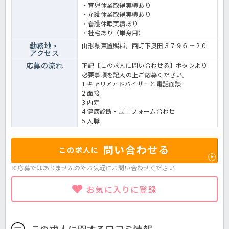
・育児休業取得実績あり
・介護休業取得実績あり
・看護休暇実績あり
・社宅あり（単身用）
勤務地・
山形県東置賜郡川西町下奥田３７９６－２０
アクセス
応募の流れ
下記【この求人に問い合わせる】ボタンより
必要事項を記入の上ご応募ください。
1.キャリアアドバイザーと電話面談
2.面接
3.内定
4.健康診断・ユニフォーム合わせ
5.入職
問い合わせる
この求人に
※応募ではありませんのでお気軽に
お問い合わせください
お気に入りに登録
この求人に関する口コミ情報