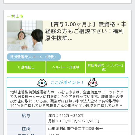
村山市
【賞与3.00ヶ月♪】無資格・未
経験の方もご相談下さい！福利
厚生抜群...
特別養護老人ホーム（特養）
初任者研修（ヘルパー2
介護福祉士
ヘルパー・介護職
級）
ここがポイント！
地域密着型特別養護老人ホームむらやまは、全室個室のユニットケア
で入居者様一人一人に目を向けたケアを行っています。職員同士の連
携が密に取れている為、残業がほぼ無い事や法人全体で有給取得率
100％を目指している等職員さんの働きやすい環境を目指している法
人です。特養での介護業務全般です。 ＜介護職 正職員 特養の求人
＞
給与
年収：260万～320万
月給：183,500円～228,500円
住所
山形県村山市中央二丁目3番46号