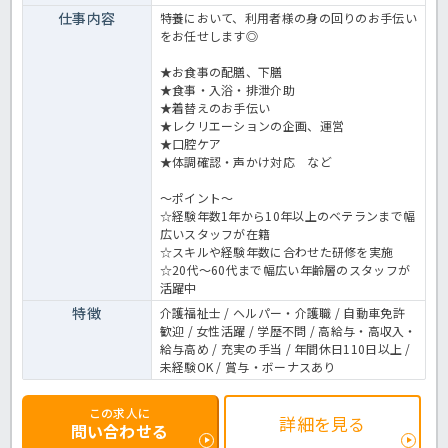
仕事内容
特養において、利用者様の身の回りのお手伝い
をお任せします◎
★お食事の配膳、下膳
★食事・入浴・排泄介助
★着替えのお手伝い
★レクリエーションの企画、運営
★口腔ケア
★体調確認・声かけ対応 など
～ポイント～
☆経験年数1年から10年以上のベテランまで幅
広いスタッフが在籍
☆スキルや経験年数に合わせた研修を実施
☆20代～60代まで幅広い年齢層のスタッフが
活躍中
特徴
介護福祉士 / ヘルパー・介護職 / 自動車免許
歓迎 / 女性活躍 / 学歴不問 / 高給与・高収入・
給与高め / 充実の手当 / 年間休日110日以上 /
未経験OK / 賞与・ボーナスあり
この求人に
詳細を見る
問い合わせる