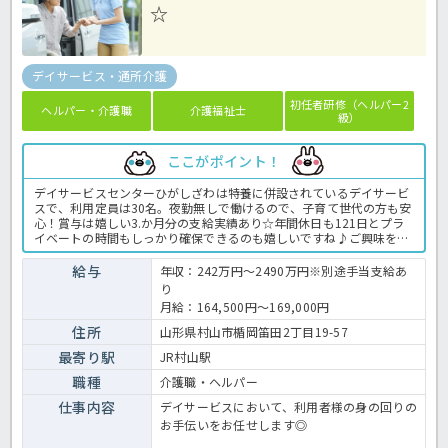
☆
デイサービス・通所介護
初任者研修（ヘルパー2
ヘルパー・介護職
介護福祉士
級）
ここがポイント！
デイサービスセンターひがしざわは特養に併設されているデイサービ
スで、利用定員は30名。夜勤無しで働けるので、子育て世代の方も安
心！賞与は嬉しい3.か月分の支給実績あり☆年間休日も121日とプラ
イベートの時間もしっかり確保できるのも嬉しいですね♪ご興味をお
持ちの方はお早目にほっ介護までお問合せ下さいね。デイサービスで
の介護業務全般です。＜介護職 正職員 デイサービスの求人＞
給与
年収：242万円～2490万円※別途手当支給あ
り
月給：164,500円～169,000円
住所
山形県村山市楯岡笛田2丁目19-57
最寄り駅
JR村山駅
職種
介護職・ヘルパー
仕事内容
デイサービスにおいて、利用者様の身の回りの
お手伝いをお任せします◎