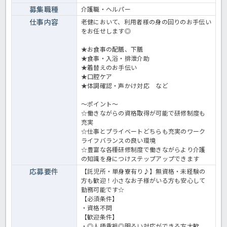
募集職種
介護職・ヘルパー
仕事内容
老健において、利用者様の身の回りのお手伝い
をお任せします◎
★お食事の配膳、下膳
★食事・入浴・排泄介助
★着替えのお手伝い
★口腔ケア
★体調確認・声かけ対応 など
～ポイント～
☆働きながらの資格取得が可能で研修制度も
充実
☆仕事とプライベートどちらも充実のワーク
ライフバランスの良い環境
☆豊富な各種研修制度で働きながらより介護
の知識を身につけステップアップできます
応募要件
【託児所・単身寮有り♪】無資格・未経験の
方も歓迎！小さなお子様がいる方も安心して
勤務可能です☆
【必須条件】
・資格不問
【歓迎条件】
・◎人柄重視◎明るい対応ができる方大歓