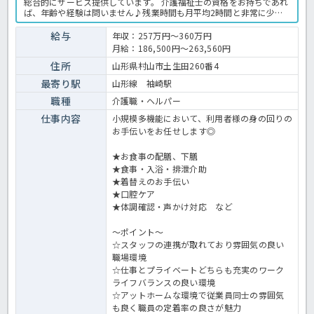
総合的にサービス提供しています。 介護福祉士の資格をお持ちであれ
ば、年齢や経験は問いません♪残業時間も月平均2時間と非常に少な
く、育休制度、介護休暇取得実績など福利厚生も充実！ 安定して長期
就労していただける環境です。明るく働きやすい雰囲気の施設で、利
給与
年収：257万円～360万円
用者様へのサポートをしませんか？小多機での介護業務全般です。 ＜
月給：186,500円～263,560円
介護職 正職員 小多機の求人＞
住所
山形県村山市土生田260番4
最寄り駅
山形線 袖崎駅
職種
介護職・ヘルパー
仕事内容
小規模多機能において、利用者様の身の回りの
お手伝いをお任せします◎
★お食事の配膳、下膳
★食事・入浴・排泄介助
★着替えのお手伝い
★口腔ケア
★体調確認・声かけ対応 など
～ポイント～
☆スタッフの連携が取れており雰囲気の良い
職場環境
☆仕事とプライベートどちらも充実のワーク
ライフバランスの良い環境
☆アットホームな環境で従業員同士の雰囲気
も良く職員の定着率の良さが魅力