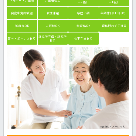
ヘルパー・介護職
介護福祉士
ー2級）
ー1級）
自動車免許歓迎
女性活躍
学歴不問
年間休日110日以上
60歳代OK
未経験OK
無資格OK
資格問わず正社員
託児所完備・託児所
賞与・ボーナスあり
住宅手当あり
あり
※画像はイメージです。