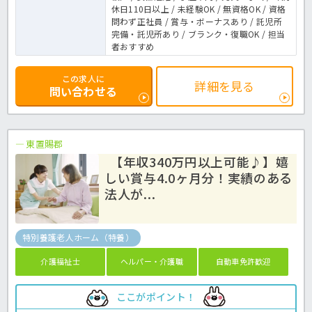
休日110日以上 / 未経験OK / 無資格OK / 資格
問わず正社員 / 賞与・ボーナスあり / 託児所
完備・託児所あり / ブランク・復職OK / 担当
者おすすめ
この求人に
詳細を見る
問い合わせる
東置賜郡
【年収340万円以上可能♪】嬉
しい賞与4.0ヶ月分！実績のある
法人が...
特別養護老人ホーム（特養）
介護福祉士
ヘルパー・介護職
自動車免許歓迎
ここがポイント！