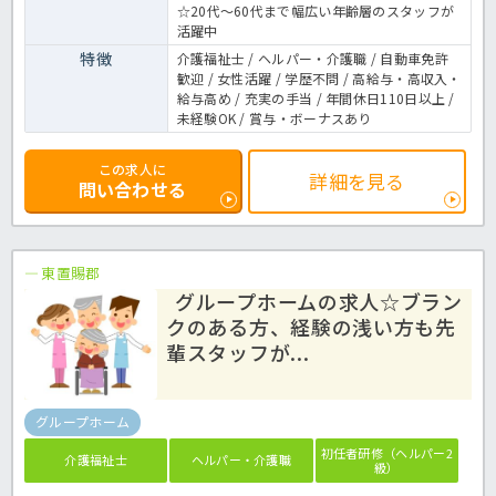
☆20代～60代まで幅広い年齢層のスタッフが
活躍中
特徴
介護福祉士 / ヘルパー・介護職 / 自動車免許
歓迎 / 女性活躍 / 学歴不問 / 高給与・高収入・
給与高め / 充実の手当 / 年間休日110日以上 /
未経験OK / 賞与・ボーナスあり
この求人に
詳細を見る
問い合わせる
東置賜郡
グループホームの求人☆ブラン
クのある方、経験の浅い方も先
輩スタッフが...
グループホーム
初任者研修（ヘルパー2
介護福祉士
ヘルパー・介護職
級）