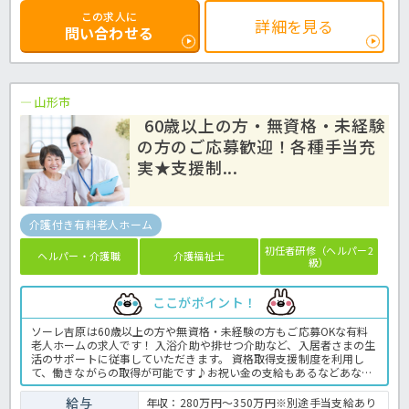
この求人に
詳細を見る
問い合わせる
山形市
60歳以上の方・無資格・未経験
の方のご応募歓迎！各種手当充
実★支援制...
介護付き有料老人ホーム
初任者研修（ヘルパー2
ヘルパー・介護職
介護福祉士
級）
ここがポイント！
ソーレ吉原は60歳以上の方や無資格・未経験の方もご応募OKな有料
老人ホームの求人です！ 入浴介助や排せつ介助など、入居者さまの生
活のサポートに従事していただきます。 資格取得支援制度を利用し
て、働きながらの取得が可能です♪お祝い金の支給もあるなどあなた
のやる気をしっかりバックアップ♪ 介護経験のある方は基本給も考慮
して下さいますので、まずはご相談下さいね。 住宅手当や扶養手当な
給与
年収：280万円～350万円※別途手当支給あり