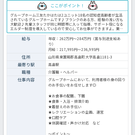
ここがポイント！
グループホーム三友たかはたは2ユニット18名の認知症高齢者が生活
されているグループホームです♪ブランクのある方、経験の浅い方も
大歓迎♪先輩スタッフが同じ時間帯に入って指導、サポート役になる
エルダー制度を導入しているので安心してお仕事ができますよ。業務
内容は食事や入浴などの介護、清掃やシーツ交換、洗濯などの生活支
援、レクリエーションです。認知症ケアや家庭的な環境で入所者に寄
給与
年収：262万円～284万円（賞与別途支給あ
り添ったケアをしたい方大歓迎です♪ご興味のある方はお気軽にお問
り）
合せ下さい♪ グループホームでの介護業務全般です。 ＜介護職 正
月給：217,995円～236,995円
職員 グループホームの求人＞
住所
山形県東置賜郡高畠町大字高畠1181-3
最寄り駅
高畠駅
職種
介護職・ヘルパー
仕事内容
グループホームにおいて、利用者様の身の回り
のお手伝いをお任せします◎
★お食事の配膳、下膳
★食事・入浴・排泄介助
★着替えのお手伝い
★レクリエーションの企画、運営
★口腔ケア
★体調確認・声かけ対応 など
～ポイント～