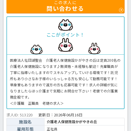
この求人に
問い合わせる
ここがポイント！
医療法人社団湖聖会 介護老人保健施設かがやきの丘は定員200名の
介護老人保健施設になります♪無資格・未経験も歓迎！先輩職員が
丁寧に指導いたしますのでスキルアップしていける環境です！託児
所もあり小さなお子様のいらっしゃる方も安心して勤務可能です！
単身寮もありますので遠方の方も応募可能です！求人の詳細が気に
なりましたらほっ介護まで気軽にお問合せ下さい！老健での介護業
務全般です。
＜介護職 正職員 老健の求人＞
求人ID: 513220
更新日：
2026年06月16日
施設名
介護老人保健施設かがやきの丘
雇用形態
正社員