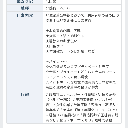
最寄り駅
村山駅
職種
介護職・ヘルパー
仕事内容
地域密着型特養において、利用者様の身の回り
のお手伝いをお任せします◎
★お食事の配膳、下膳
★食事・入浴・排泄介助
★着替えのお手伝い
★口腔ケア
★体調確認・声かけ対応 など
～ポイント～
☆休日数が多いのでプライベートも充実
☆仕事とプライベートどちらも充実のワーク
ライフバランスの良い環境
☆アットホームな環境で従業員同士の雰囲気
も良く職員の定着率の良さが魅力
特徴
介護福祉士 / ヘルパー・介護職 / 初任者研修
（ヘルパー2級） / 実務者研修（ヘルパー1
級） / 女性活躍 / 学歴不問 / 高給与・高収入・
給与高め / 充実の手当 / 年間休日110日以上 /
未経験OK / 無資格OK / 資格問わず正社員 / 残
業なし / 賞与・ボーナスあり / 短時間夜勤