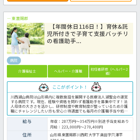
東置賜郡
【年間休日116日！】育休&託
児所付きで子育て支援バッチリ
の看護助手...
病院
初任者研修（ヘルパー2
介護福祉士
ヘルパー・介護職
級）
ここがポイント！
川西湖山病院は山形県内に複数施設を展開する医療法人湖聖会の運営
する病院です。現在、経験や資格を問わず看護助手を募集中です！法
人母体の大きさを活かし、研修制度や教育制度が整っているため介護
職にチャレンジしたい方も安心☆待遇面でも毎月の介護職手当や処遇
改善補助手当の支給と手厚いためスタートから経済面でも安定してお
仕事が出来ますよ。子育て支援にも力を入れており、員内保育園の設
給与
年収：287万円～354万円※別途手当支給あり
置や育休制度と充実の内容◎単身の方向けの寮も川西町内にございま
月給：223,000円～270,400円
すので、エリア外からの移住希望の方も是非お気軽にほっ介護までお
問い合わせください！病院での介護業務全般です。 ＜介護職 正職
住所
山形県東置賜郡川西町大字下奥田字穴澤平
員 病院の求人＞