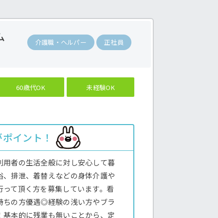
ム
介護職・ヘルパー
正社員
60歳代OK
未経験OK
がポイント！
利用者の生活全般に対し安心して暮
浴、排泄、着替えなどの身体介護や
行って頂く方を募集しています。看
持ちの方優遇◎経験の浅い方やブラ
！基本的に残業も無いことから、定