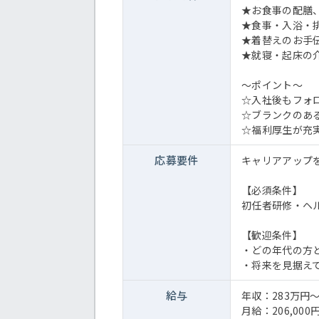
★お食事の配膳
★食事・入浴・
★着替えのお手
★就寝・起床の
～ポイント～
☆入社後もフォ
☆ブランクのあ
☆福利厚生が充
応募要件
キャリアアップ
【必須条件】
初任者研修・ヘ
【歓迎条件】
・どの年代の方
・将来を見据え
給与
年収：283万円～
月給：206,000円