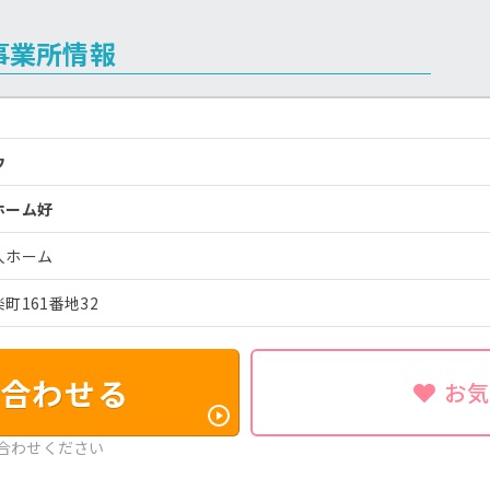
事業所情報
ウ
ホーム好
人ホーム
町161番地32
合わせる
お
合わせください