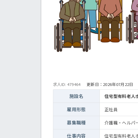
求人ID: 479464
更新日：
2026年07月22日
施設名
住宅型有料老人
雇用形態
正社員
募集職種
介護職・ヘルパ
仕事内容
住宅型有料老人