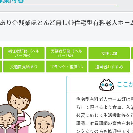
あり◇残業ほとんど無し◎住宅型有料老人ホー
初任者研修（ヘル
実務者研修（ヘル
女性活躍
パー2級）
パー1級）
交通費支給あり
ブランク・復職OK
担当者おすすめ
ここ
住宅型有料老人ホーム好は
らして頂けるよう食事、入
必要に応じて生活援助等を
護師、准看護師の資格をお
ンクありの方も歓迎中です