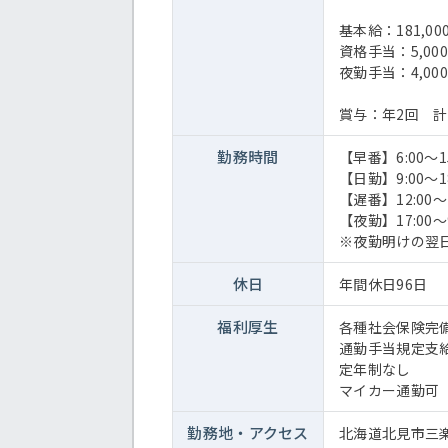
基本給：181,00
資格手当：5,000
夜勤手当：4,00
賞与：年2回 計
勤務時間
【早番】6:00～15
【日勤】9:00～18
【遅番】12:00～2
【夜勤】17:00～9
※夜勤明けの翌
休日
年間休日96日
福利厚生
各種社会保険完
通勤手当規定支
定年制なし
マイカー通勤可
勤務地・
アクセス
北海道北見市三楽