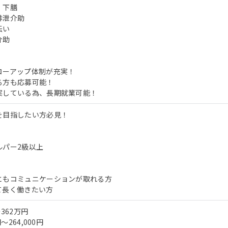
、下膳
排泄介助
伝い
介助
ローアップ体制が充実！
る方も応募可能！
実している為、長期就業可能！
を目指したい方必見！
ルパー2級以上
ともコミュニケーションが取れる方
て長く働きたい方
362万円
～264,000円