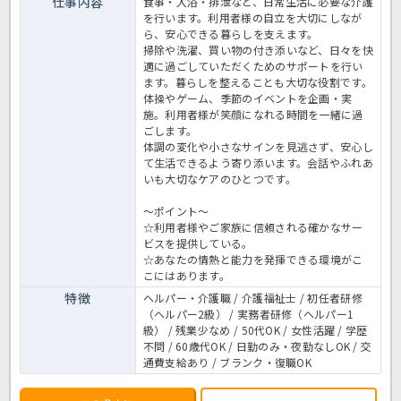
仕事内容
食事・入浴・排泄など、日常生活に必要な介護
を行います。利用者様の自立を大切にしなが
ら、安心できる暮らしを支えます。
掃除や洗濯、買い物の付き添いなど、日々を快
適に過ごしていただくためのサポートを行い
ます。暮らしを整えることも大切な役割です。
体操やゲーム、季節のイベントを企画‧実
施。利⽤者様が笑顔になれる時間を⼀緒に過
ごします。
体調の変化や⼩さなサインを⾒逃さず、安⼼し
て⽣活できるよう寄り添います。会話やふれあ
いも⼤切なケアのひとつです。
～ポイント～
☆利用者様やご家族に信頼される確かなサー
ビスを提供している。
☆あなたの情熱と能力を発揮できる環境がこ
こにはあります。
特徴
ヘルパー・介護職 / 介護福祉士 / 初任者研修
（ヘルパー2級） / 実務者研修（ヘルパー1
級） / 残業少なめ / 50代OK / 女性活躍 / 学歴
不問 / 60歳代OK / 日勤のみ・夜勤なしOK / 交
通費支給あり / ブランク・復職OK