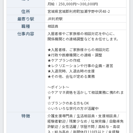
ームの求人＞
月給：250,000円～300,000円
住所
宮城県宮城郡利府町加瀬字野中沢48-2
最寄り駅
JR利府駅
職種
相談員
仕事内容
入居者様やご家族様の相談対応を中心に、
関係機関との連絡調整などをお任せします。
★入居者様、ご家族様からの相談対応
★行政や医療機関との連絡・調整
★ケアプランの作成
★レクリエーションや行事の企画・運営
★入退院時、入退去時の支援
★その他、会社が定める業務
～ポイント～
☆ケアマネ資格を活かして相談業務に携われま
す
☆ブランクのある方もOK
☆いろいろな世代の方が活躍中
特徴
介護支援専門員 / 生活相談員・支援相談員 /
経験者歓迎 / 残業少なめ / 社保完備 / 自動車免
許歓迎 / 女性活躍 / 学歴不問 / 高給与・高収
入・給与高め / 年間休日110日以上 / 未経験