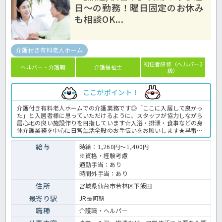
日～の勤務！曜日固定のお休み
も相談OK...
介護付き有料老人ホーム
初任者研修（ヘルパー2
ヘルパー・介護職
介護福祉士
級）
ここがポイント！
介護付き有料老人ホームでの介護業務です◎「ここに入居して良かっ
た」と入居者様に思っていただけるように、スタッフが協力しながら
居心地の良い施設作りを目指しています☆入浴・排泄・食事などの身
体介護業務を中心に日常生活全般のお手伝いをお願いします★早番～
遅番までのシフトはありますが、夜勤もなく週3日からの勤務が可能
ですので、ご家庭の都合に合わせて働いていただけます！経験が浅い
給与
時給：1,260円～1,400円
方もブランクがある方も柔軟な働き方が叶う派遣で働いてみません
※資格・経験考慮
か？お気軽にほっ介護までお問い合わせください！介護付き有料老人
通勤手当：あり
ホームでの介護業務全般です。 ＜介護職 派遣 有料老人ホームの求
時間外手当：あり
人＞
住所
宮城県仙台市若林区下飯田
最寄り駅
JR長町駅
職種
介護職・ヘルパー