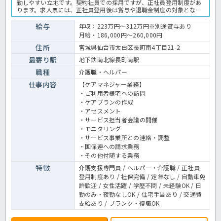
勤しやすい立地です。契約社員での採用ですが、正社員登用制度があ
ります。求人票には、正社員登用後は賞与や退職金制度の対象となる
ことが記載されています。東証上場グループ企業が運営しており、介
護保険事業を展開する法人で働けます。
給与
年収：223万円～312万円※別途賞与あり
月給・186,000円～260,000円
住所
宮城県仙台市太白区長町南4丁目21-2
最寄り駅
地下鉄南北線長町南駅
職種
介護職・ヘルパー
仕事内容
【ケアマネジャー業務】
・ご利用者様宅への訪問
・ケアプランの作成
・アセスメント
・サービス担当者会議の開催
・モニタリング
・サービス事業所との連絡・調整
・国保連への請求業務
・その他付随する業務
特徴
介護支援専門員 / ヘルパー・介護職 / 正社員
登用制度あり / 社保完備 / 定年なし / 自動車免
許歓迎 / 女性活躍 / 学歴不問 / 未経験OK / 日
勤のみ・夜勤なしOK / 住宅手当あり / 交通費
支給あり / ブランク・復職OK