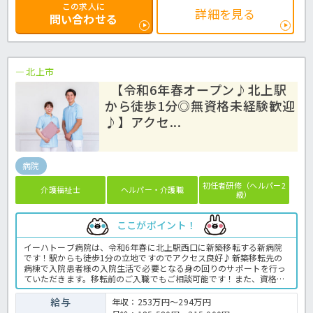
この求人に
詳細を見る
問い合わせる
北上市
【令和6年春オープン♪北上駅
から徒歩1分◎無資格未経験歓迎
♪】アクセ...
病院
初任者研修（ヘルパー2
介護福祉士
ヘルパー・介護職
級）
ここがポイント！
イーハトーブ病院は、令和6年春に北上駅西口に新築移転する新病院
です！駅からも徒歩1分の立地ですのでアクセス良好♪新築移転先の
病棟で入院患者様の入院生活で必要となる身の回りのサポートを行っ
ていただきます。移転前のご入職でもご相談可能です！また、資格が
ない方や未経験の方も応募がOKなので、これから看護助手にチャレン
ジしたい方も必見の求人です♪ご興味のある方はお気軽にほっ介護ま
給与
年収：253万円～294万円
でお問い合わせください！病院での介護業務全般です。 ＜介護職 正