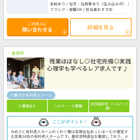
支給あり / 社宅・社員寮あり（住み込み可） /
ブランク・復職OK / 担当者おすすめ
この求人に
詳細を見る
問い合わせる
盛岡市
残業ほぼなし◎社宅完備◎実践
心理学も学べるレア求人です♪
介護付き有料老人ホーム
初任者研修（ヘルパー2
介護福祉士
ヘルパー・介護職
級）
ここがポイント！
ゆめさと有料老人ホームわくわく館は有限会社あっとほーむが運営す
る定員24名の有料老人ホームです。基本定時退社を徹底しており、メ