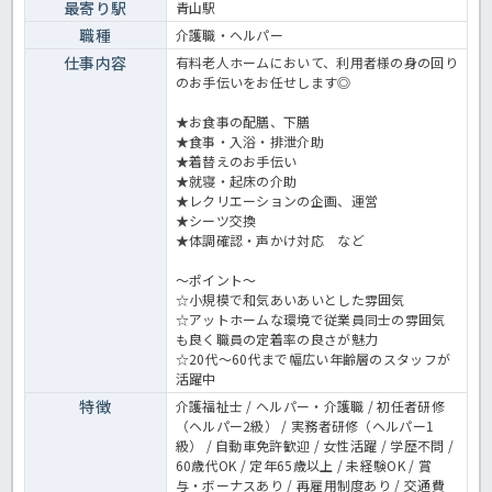
最寄り駅
青山駅
職種
介護職・ヘルパー
仕事内容
有料老人ホームにおいて、利用者様の身の回り
のお手伝いをお任せします◎
★お食事の配膳、下膳
★食事・入浴・排泄介助
★着替えのお手伝い
★就寝・起床の介助
★レクリエーションの企画、運営
★シーツ交換
★体調確認・声かけ対応 など
～ポイント～
☆小規模で和気あいあいとした雰囲気
☆アットホームな環境で従業員同士の雰囲気
も良く職員の定着率の良さが魅力
☆20代～60代まで幅広い年齢層のスタッフが
活躍中
特徴
介護福祉士 / ヘルパー・介護職 / 初任者研修
（ヘルパー2級） / 実務者研修（ヘルパー1
級） / 自動車免許歓迎 / 女性活躍 / 学歴不問 /
60歳代OK / 定年65歳以上 / 未経験OK / 賞
与・ボーナスあり / 再雇用制度あり / 交通費