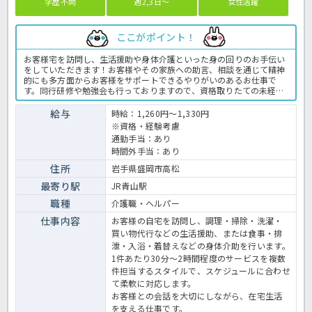
学歴不問
週2,3日～
女性活躍
ここがポイント！
お客様宅を訪問し、生活援助や身体介護といった身の回りのお手伝い
をしていただきます！お客様やその家族への助言、相談を通じて精神
的にも多方面からお客様をサポートできるやりがいのあるお仕事で
す。同行研修や勉強会も行っておりますので、資格取りたての未経験
の方、ブランクのある方でもご安心下さい。運営するグループは全国
に事業所を持つ法人なため月給20万円以上と高給与なのが嬉しいです
給与
時給：1,260円～1,330円
ね♪お気軽にほっ介護までお問い合わせください。訪問介護での介護
※資格・経験考慮
業務全般です。 ＜介護職 派遣 訪問介護の求人＞
通勤手当：あり
時間外手当：あり
住所
岩手県盛岡市高松
最寄り駅
JR青山駅
職種
介護職・ヘルパー
仕事内容
お客様の自宅を訪問し、調理・掃除・洗濯・
買い物代行などの生活援助、または食事・排
泄・入浴・着替えなどの身体介助を行います。
1件あたり30分～2時間程度のサービスを複数
件担当するスタイルで、スケジュールに合わせ
て柔軟に対応します。
お客様との会話を大切にしながら、在宅生活
を支える仕事です。