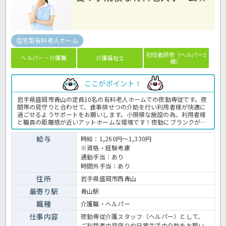
住宅型有料老人ホーム
初任者研修（ヘルパー2
ヘルパー・介護職
介護福祉士
級）
ここがポイント！
岩手県盛岡市青山の定員10名の有料老人ホームでの夜勤専従です。夜
間帯の見守りと合わせて、食事排せつの介助を行い利用者様が快適に
過ごせるようサポートをお願いします。小規模な施設の為、利用者様
と職員の距離感が近いアットホームな環境です！夜勤にブランクがあ
る方も優しく教えていただける環境がございますのでご安心くださ
い！月10～13回の間の勤務となり、お休みは事前にご相談可能ですの
給与
時給：1,260円～1,330円
で気になる方はお気軽にお問い合わせください！有料老人ホームでの
※資格・経験考慮
介護業務全般です。＜介護職 派遣 有料老人ホームの求人＞
通勤手当：あり
時間外手当：あり
住所
岩手県盛岡市西青山
最寄り駅
青山駅
職種
介護職・ヘルパー
仕事内容
夜勤専従介護スタッフ（ヘルパー）として、
ご利用者の見守りや日常生活の介助をお願い