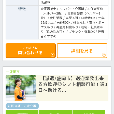
活躍中
特徴
介護福祉士 / ヘルパー・介護職 / 初任者研修
（ヘルパー2級） / 実務者研修（ヘルパー1
級） / 女性活躍 / 学歴不問 / 60歳代OK / 定年
65歳以上 / 未経験OK / 残業なし / 賞与・ボー
ナスあり / 再雇用制度あり / 社宅・社員寮あ
り（住み込み可） / ブランク・復職OK / 担当
者おすすめ
この求人に
詳細を見る
問い合わせる
盛岡市
【派遣/盛岡市】送迎業務出来
る方歓迎◎シフト相談可能！週1
日～働ける...
訪問介護・在宅介護