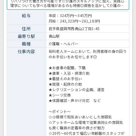
リハリつけた働き方が可能です☆介護のスキルアップに加え、実践心
理学についても学べる環境があるのも特徴◎資格を活かして介護のプ
ロを目指したい方におすすめな求人です☆気になる方はお気軽にほっ
介護までお問い合わせください！有料老人ホームでの介護業務全般で
給与
年収：324万円～345万円
す。 ＜介護職 正職員 有料老人ホームの求人＞
月給：243,323円～261,183円
住所
岩手県盛岡市西青山2丁目1-45
最寄り駅
青山駅
職種
介護職・ヘルパー
仕事内容
有料老人ホームにおいて、利用者様の身の回り
のお手伝いをお任せします◎
★お食事の配膳、下膳
★食事・入浴・排泄介助
★着替えのお手伝い
★就寝・起床の介助
★レクリエーションの企画、運営
★シーツ交換
★体調確認・声かけ対応 など
～ポイント～
☆小規模で和気あいあいとした雰囲気
☆アットホームな環境で従業員同士の雰囲気
も良く職員の定着率の良さが魅力
☆20代～60代まで幅広い年齢層のスタッフが