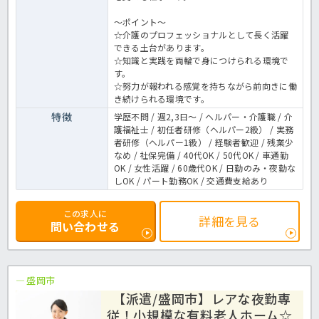
～ポイント～
☆介護のプロフェッショナルとして長く活躍
できる土台があります。
☆知識と実践を両輪で身につけられる環境で
す。
☆努力が報われる感覚を持ちながら前向きに働
き続けられる環境です。
特徴
学歴不問 / 週2,3日～ / ヘルパー・介護職 / 介
護福祉士 / 初任者研修（ヘルパー2級） / 実務
者研修（ヘルパー1級） / 経験者歓迎 / 残業少
なめ / 社保完備 / 40代OK / 50代OK / 車通勤
OK / 女性活躍 / 60歳代OK / 日勤のみ・夜勤な
しOK / パート勤務OK / 交通費支給あり
この求人に
詳細を見る
問い合わせる
盛岡市
【派遣/盛岡市】レアな夜勤専
従！小規模な有料老人ホーム☆