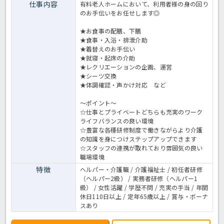
仕事内容
有料老人ホームにおいて、利用者様の身の回り
のお手伝いをお任せします◎
★お食事の配膳、下膳
★食事・入浴・排泄介助
★着替えのお手伝い
★就寝・起床の介助
★レクリエーションの企画、運営
★シーツ交換
★体調確認・声かけ対応 など
～ポイント～
☆仕事とプライベートどちらも充実のワーク
ライフバランスの良い環境
☆豊富な各種研修制度で働きながらより介護
の知識を身につけステップアップできます
☆スタッフの連携が取れており雰囲気の良い
職場環境
特徴
ヘルパー・介護職 / 介護福祉士 / 初任者研修
（ヘルパー2級） / 実務者研修（ヘルパー1
級） / 女性活躍 / 学歴不問 / 充実の手当 / 年間
休日110日以上 / 定年65歳以上 / 賞与・ボーナ
スあり