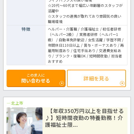
☆20代～60代まで幅広い年齢層のスタッフが
活躍中
☆スタッフの連携が取れており雰囲気の良い
職場環境
特徴
ヘルパー・介護職 / 介護福祉士 / 初任者研修
（ヘルパー2級） / 実務者研修（ヘルパー1
級） / 自動車免許歓迎 / 女性活躍 / 学歴不問 /
年間休日110日以上 / 賞与・ボーナスあり / 再
雇用制度あり / 住宅手当あり / 交通費支給あ
り / ブランク・復職OK / 短時間夜勤 / 担当者
おすすめ
この求人に
詳細を見る
問い合わせる
北上市
【年収350万円以上を目指せる
♪】短時間夜勤の特養勤務！介
護福祉士限...