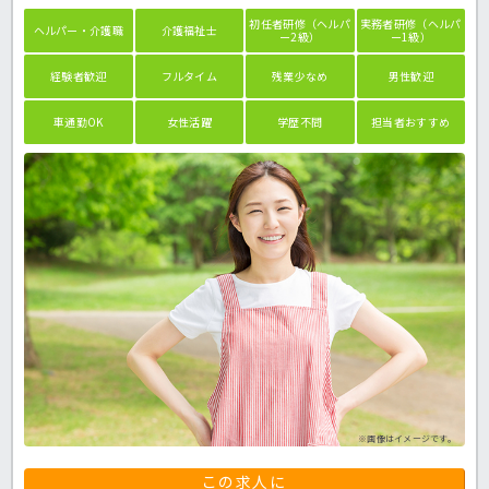
初任者研修（ヘルパ
実務者研修（ヘルパ
ヘルパー・介護職
介護福祉士
ー2級）
ー1級）
経験者歓迎
フルタイム
残業少なめ
男性歓迎
車通勤OK
女性活躍
学歴不問
担当者おすすめ
※画像はイメージです。
この求人に