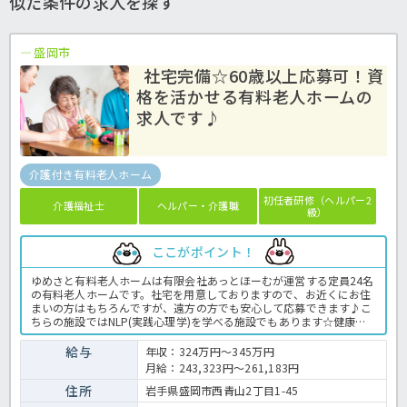
似た条件の求人を探す
盛岡市
社宅完備☆60歳以上応募可！資
格を活かせる有料老人ホームの
求人です♪
介護付き有料老人ホーム
初任者研修（ヘルパー2
介護福祉士
ヘルパー・介護職
級）
ここがポイント！
ゆめさと有料老人ホームは有限会社あっとほーむが運営する定員24名
の有料老人ホームです。社宅を用意しておりますので、お近くにお住
まいの方はもちろんですが、遠方の方でも安心して応募できます♪こ
ちらの施設ではNLP(実践心理学)を学べる施設でもあります☆健康に
留意した設備も整え、職員さんも元気に勤務できる環境づくりに力を
入れているのも魅力の一つです！！気になる方はお気軽にほっ介護ま
給与
年収：324万円～345万円
でお問い合わせください！有料老人ホームでの介護業務全般です。 ＜
月給：243,323円～261,183円
介護職 正職員 有料老人ホームの求人＞
住所
岩手県盛岡市西青山2丁目1-45