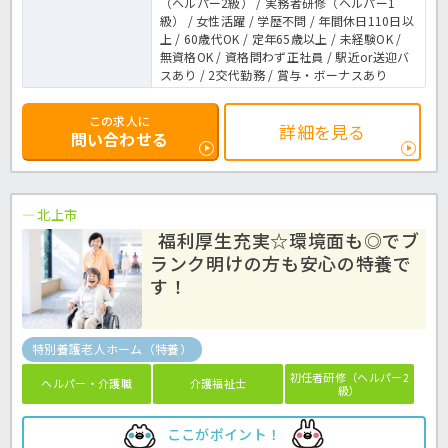
（ヘルパー2級） / 実務者研修（ヘルパー1
級） / 女性活躍 / 学歴不問 / 年間休日110日以
上 / 60歳代OK / 定年65歳以上 / 未経験OK /
無資格OK / 資格問わず正社員 / 駅近or送迎バ
スあり / 2交代勤務 / 賞与・ボーナスあり
この求人に
詳細を見る
問い合わせる
北上市
福利厚生充実☆環境面も◎でブ
ランク明けの方も安心の特養で
す！
特別養護老人ホーム（特養）
初任者研修（ヘルパー2
ヘルパー・介護職
介護福祉士
級）
ここがポイント！