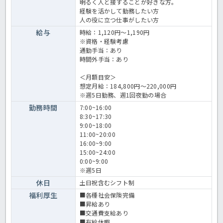
明るく人と接することが好きな方。
経験を活かして勤務したい方
人の役に立つ仕事がしたい方
給与
時給：1,120円～1,190円
※資格・経験考慮
通勤手当：あり
時間外手当：あり
＜月額目安＞
想定月給：184,800円～220,000円
※週5日勤務、週1回夜勤の場合
勤務時間
7:00~16:00
8:30~17:30
9:00~18:00
11:00~20:00
16:00~9:00
15:00~24:00
0:00~9:00
※週5日
休日
土日祝含むシフト制
福利厚生
■各種社会保険完備
■昇給あり
■交通費支給あり
■有給休暇