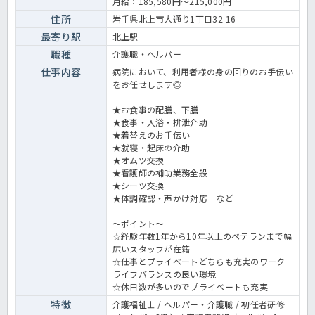
月給：185,580円～215,000円
職員 病院の求人＞
住所
岩手県北上市大通り1丁目32-16
最寄り駅
北上駅
職種
介護職・ヘルパー
仕事内容
病院において、利用者様の身の回りのお手伝い
をお任せします◎
★お食事の配膳、下膳
★食事・入浴・排泄介助
★着替えのお手伝い
★就寝・起床の介助
★オムツ交換
★看護師の補助業務全般
★シーツ交換
★体調確認・声かけ対応 など
～ポイント～
☆経験年数1年から10年以上のベテランまで幅
広いスタッフが在籍
☆仕事とプライベートどちらも充実のワーク
ライフバランスの良い環境
☆休日数が多いのでプライベートも充実
特徴
介護福祉士 / ヘルパー・介護職 / 初任者研修