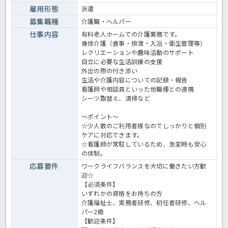
雇用形態
派遣
募集職種
介護職・ヘルパー
仕事内容
有料老人ホームでの介護業務です。
身体介護（食事・排泄・入浴・衛生管理等）
レクリエーションや趣味活動のサポート
自立に必要な生活訓練の支援
外出の際の付き添い
生活や介護内容についての記録・報告
看護師や相談員といった他職種との連携
シーツ取替え、清掃など
～ポイント～
☆少人数のご利用者様なのでしっかりと個別
ケアに対応できます。
☆看護師が常駐しているため、急変時も安心
の体制。
応募要件
ワークライフバランスを大切に働きたい方歓
迎☆
【必須条件】
いずれかの資格をお持ちの方
介護福祉士、実務者研修、初任者研修、ヘル
パー2級
【歓迎条件】