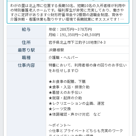
わがの里は北上市に位置する長期50名、短期10名の入所者様が利用中
の特別養護老人ホームです。福利厚生が非常に充実しており、働きや
すさに定評があります☆財形貯蓄年金や2種類の退職金制度、育休や
介護休暇・看護休業も取りやすい環境で長期就業にオススメです！賞
与も3.8ヶ月分支給&毎月の職務手当や家族手当・住居手当もあり給与
面でも安定出来ます◎ブランクがある方も先輩スタッフの方々がしっ
給与
年収：288万円～378万円
かり指導頂けるので安心してください。気になる方はお気軽にほっ介
月給：191,350円～249,500円
護までお問い合わせください！特養での介護業務全般です。＜介護
職 正職員 特養の求人＞
住所
岩手県北上市下江釣子10地割74-3
最寄り駅
JR藤根駅
職種
介護職・ヘルパー
仕事内容
特養において、利用者様の身の回りのお手伝い
をお任せします◎
★お食事の配膳、下膳
★食事・入浴・排泄介助
★着替えのお手伝い
★就寝・起床の介助
★レクリエーションの企画、運営
★シーツ交換
★体調確認・声かけ対応 など
～ポイント～
☆仕事とプライベートどちらも充実のワーク
ライフバランスの良い環境