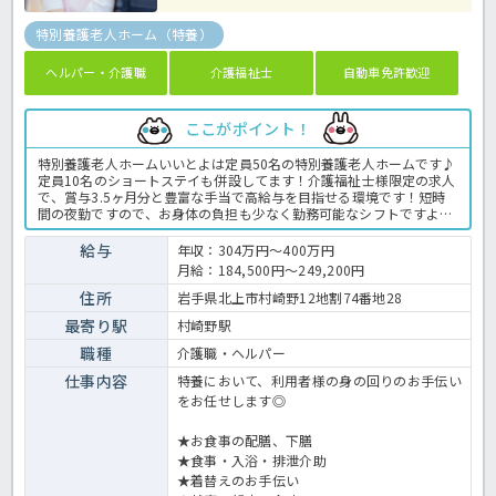
特別養護老人ホーム（特養）
ヘルパー・介護職
介護福祉士
自動車免許歓迎
ここがポイント！
特別養護老人ホームいいとよは定員50名の特別養護老人ホームです♪
定員10名のショートステイも併設してます！介護福祉士様限定の求人
で、賞与3.5ヶ月分と豊富な手当で高給与を目指せる環境です！短時
間の夜勤ですので、お身体の負担も少なく勤務可能なシフトですよ！
求人が気になる方はお気軽にほっ介護までお問い合わせくださいね。
特別養護老人ホームでの介護業務全般です。 ＜介護職 正職員 特別
給与
年収：304万円～400万円
養護老人ホームの求人＞
月給：184,500円～249,200円
住所
岩手県北上市村崎野12地割74番地28
最寄り駅
村崎野駅
職種
介護職・ヘルパー
仕事内容
特養において、利用者様の身の回りのお手伝い
をお任せします◎
★お食事の配膳、下膳
★食事・入浴・排泄介助
★着替えのお手伝い