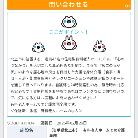
問い合わせる
ここがポイント！
北上市に位置する、定員45名の住宅型有料老人ホームです。「心の
つながり」を大切にした真心込めた対応で、まるで「第二の我が
家」のような居心地の良さを目指した支援を身体介護（食事・排
泄・入浴・衛生管理等）やレクリエーションや趣味活動のサポート
を通して行っております。看護師も24時間常駐の為、緊急時の対応
も安心です！資格経験をお持ちであればブランクなどは問わないの
で、気になる方はお気軽にお問い合わせください！
有料老人ホームでの介護業務全般です。
＜介護職 派遣 有料老人ホームの求人＞
求人ID: 435434
更新日：
2026年02月26日
施設名
【岩手県北上市】 有料老人ホームでの介護
業務