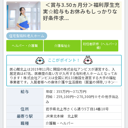
＜賞与3.50ヵ月分＞福利厚生充
実☆給与もお休みもしっかりな
好条件求...
住宅型有料老人ホーム
初任者研修（ヘルパー2
ヘルパー・介護職
介護福祉士
級）
ここがポイント！
医心館北上は2019年11月に開設の株式会社アンビスが運営する、入
居定員は47名、医療度の高い方が入所する有料老人ホームとなってお
ります！株式会社アンビスは全国に約133施設を運営する大手の福祉
事業者です。入居者様への身体介護や生活援助（居室の掃除,リネン交
換,簡単な調理)、等生活面のサポートをお任せいたします！賞与は3.5
ヵ月分、各種手当お豊富なので年収330万円以上目指せます！終末期
給与
年収：355万円～371万円
ケア、緩和ケア、医療依存度の高い方のケアもお願いしますが、教育
月給：259,100円～270,300円※その他手当込
体制充実、看護師さんが24時間常駐しているので安心！年間休日115
み
日とお休みもしっかりとれるのでプライベートの時間もしっかり確保
★経験、資格がある方でお給料アップ、医療型施設での介護に挑戦し
住所
岩手県北上市さくら通り5丁目14番10号
たい方は、お早めにご相談ください！ 有料老人ホームでの介護業務全
最寄り駅
JR東北本線 北上駅
般です。 ＜介護職 正職員 有料老人ホームの求人＞
職種
介護職・ヘルパー