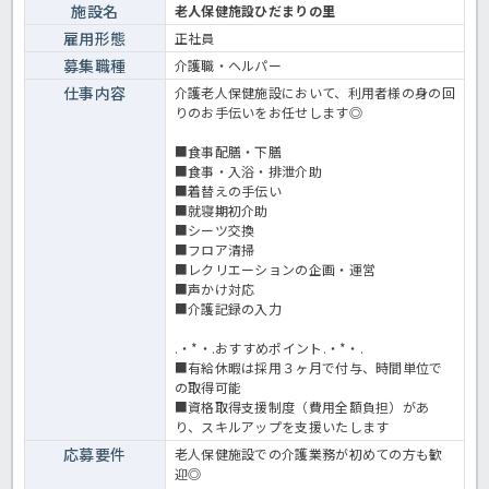
施設名
老人保健施設ひだまりの里
雇用形態
正社員
募集職種
介護職・ヘルパー
仕事内容
介護老人保健施設において、利用者様の身の回
りのお手伝いをお任せします◎
■食事配膳・下膳
■食事・入浴・排泄介助
■着替えの手伝い
■就寝期初介助
■シーツ交換
■フロア清掃
■レクリエーションの企画・運営
■声かけ対応
■介護記録の入力
.・*・.おすすめポイント.・*・.
■有給休暇は採用３ヶ月で付与、時間単位で
の取得可能
■資格取得支援制度（費用全額負担）があ
り、スキルアップを支援いたします
応募要件
老人保健施設での介護業務が初めての方も歓
迎◎