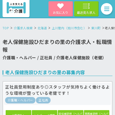
お気に入り
最近見た求人
TOP
介護求人検索
北海道
上川管内（旭川市含む）
東川町
老人保
老人保健施設ひだまりの里の介護求人・転職情
報
介護職・ヘルパー / 正社員 / 介護老人保健施設（老健）
老人保健施設ひだまりの里の募集内容
正社員登用制度あり◎スタッフが気持ちよく働けるよ
うな環境が整っている老健です！
介護職・ヘルパー
正社員
初任者研修（ヘルパ
実務者研修（ヘルパ