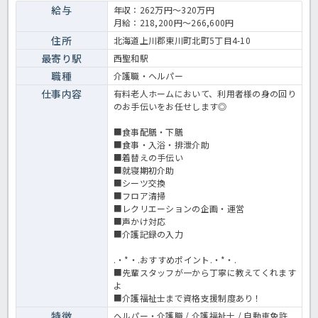
ずはご相談下さいね♪法人として有給休暇消化率100％を目指してお
給与
年収：262万円～320万円
り、希望休がとりやすいのも魅力のひとつです。お子様がいらっしゃ
月給：218,200円～266,600円
る方も、スタッフみんなでサポートしてくれますので安心してご応募
下さいね。有料老人ホームでの介護業務全般です。＜介護職 正職
住所
北海道上川郡東川町北町5丁目4-10
員 有料老人ホームの求人＞
最寄り駅
西聖和駅
職種
介護職・ヘルパー
仕事内容
有料老人ホームにおいて、利用者様の身の回り
のお手伝いをお任せします◎
■食事配膳・下膳
■食事・入浴・排泄介助
■着替えの手伝い
■就寝期初介助
■シーツ交換
■フロア清掃
■レクリエーションの企画・運営
■声かけ対応
■介護記録の入力
.・*・.おすすめポイント.・*・.
■先輩スタッフが一から丁寧に教えてくれます
よ
■介護福祉士まで資格支援制度あり！
特徴
ヘルパー・介護職 / 介護福祉士 / 自動車免許