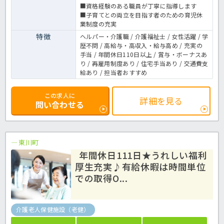
■資格経験のある職員が丁寧に指導します
■子育てとの両立を目指す者のための育児休
業制度の充実
特徴
ヘルパー・介護職 / 介護福祉士 / 女性活躍 / 学
歴不問 / 高給与・高収入・給与高め / 充実の
手当 / 年間休日110日以上 / 賞与・ボーナスあ
り / 再雇用制度あり / 住宅手当あり / 交通費支
給あり / 担当者おすすめ
この求人に
詳細を見る
問い合わせる
東川町
年間休日111日★うれしい福利
厚生充実♪有給休暇は時間単位
での取得O...
介護老人保健施設（老健）