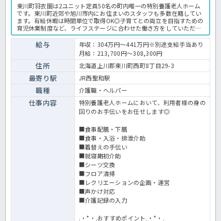
東川町羽衣園は2ユニット定員50名の町内唯一の特別養護老人ホーム
です。東川町近郊や旭川市内にお住まいのスタッフも多数在籍してい
ます。有給休暇は時間単位で取得OK◎子育てとの両立を目指すための
育児休業制度など、ライフステージに合わせた働き方をしていただけ
ますよ★職員専用の休憩室の完備や事業所負担での予防接種、ストレ
スチェックなどによる健康管理面の強化など、スタッフが気持ちよく
給与
年収：304万円～441万円※別途支給手当あり
働けるような環境整備にも力を入れている法人です♪特養での介護業
月給：213,700円～308,300円
務全般です。 ＜介護職 正職員 特養の求人＞
住所
北海道上川郡東川町西町8丁目29-3
最寄り駅
JR西聖和駅
職種
介護職・ヘルパー
仕事内容
特別養護老人ホームにおいて、利用者様の身の
回りのお手伝いをお任せします◎
■食事配膳・下膳
■食事・入浴・排泄介助
■着替えの手伝い
■就寝期初介助
■シーツ交換
■フロア清掃
■レクリエーションの企画・運営
■声かけ対応
■介護記録の入力
.・*・.おすすめポイント.・*・.