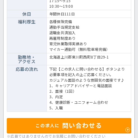
17:15～9:15
10:30～19:00
休日
年間休日111日
福利厚生
各種保険完備
通勤手当規定支給
退職金共済加入
再雇用制度あり
育児休業取得実績あり
マイカー通勤可（無料駐車場完備）
勤務地・
北海道上川郡東川町西町8丁目29-1
アクセス
応募の流れ
下記【この求人に問い合わせる】ボタンより
必要事項を記入の上ご応募ください。
カジュアル面談のような雰囲気の面接です♪
1、キャリアアドバイザーと電話面談
2、面接（1回）
3、内定
4、健康診断・ユニフォーム合わせ
5、入職
問い合わせる
この求人に
※応募ではありませんのでお気軽に
お問い合わせください