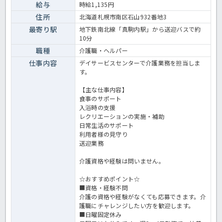
です。 また、地下鉄真駒内駅から無料送迎バスを利用でき、マイカー
給与
時給1,135円
通勤にも対応しています。 ☆ご興味がありましたらほっ介護までお問
住所
北海道札幌市南区石山932番地3
合せ下さいね！デイサービスでの介護業務全般です。 ＜介護職 パー
ト デイサービスの求人＞
最寄り駅
地下鉄南北線「真駒内駅」から送迎バスで約
10分
職種
介護職・ヘルパー
仕事内容
デイサービスセンターで介護業務を担当しま
す。
【主な仕事内容】
食事のサポート
入浴時の支援
レクリエーションの実施・補助
日常生活のサポート
利用者様の見守り
送迎業務
介護資格や経験は問いません。
☆おすすめポイント☆
■資格・経験不問
介護の資格や経験がなくても応募できます。介
護職にチャレンジしたい方を歓迎します。
■日曜固定休み