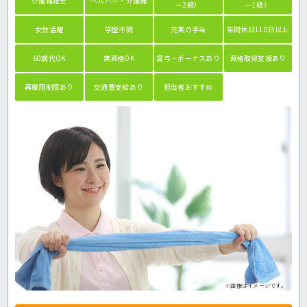
介護福祉士
ヘルパー・介護職
ー2級）
ー1級）
女性活躍
学歴不問
充実の手当
年間休日110日以上
60歳代OK
無資格OK
賞与・ボーナスあり
資格取得支援あり
再雇用制度あり
交通費支給あり
担当者おすすめ
※画像はイメージです。