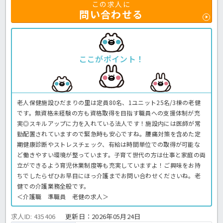
この求人に
問い合わせる
ここがポイント！
老人保健施設ひだまりの里は定員80名、1ユニット25名/3棟の老健
です。無資格未経験の方も資格取得を目指す職員への支援体制が充
実◎スキルアップに力を入れている法人です！施設内には医師が常
勤配置されていますので緊急時も安心ですね。腰痛対策を含めた定
期健康診断やストレスチェック、有給は時間単位での取得が可能な
ど働きやすい環境が整っています。子育て世代の方は仕事と家庭の両
立ができるよう育児休業制度等も充実していますよ！ご興味をお持
ちでしたらぜひお早目にほっ介護までお問い合わせくださいね。老
健での介護業務全般です。
＜介護職 準職員 老健の求人＞
求人ID: 435406
更新日：
2026年05月24日