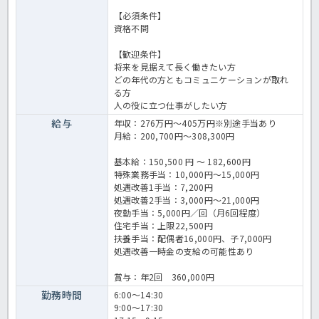
【必須条件】
資格不問
【歓迎条件】
将来を見据えて長く働きたい方
どの年代の方ともコミュニケーションが取れ
る方
人の役に立つ仕事がしたい方
給与
年収：276万円～405万円※別途手当あり
月給：200,700円～308,300円
基本給：150,500 円 〜 182,600円
特殊業務手当：10,000円～15,000円
処遇改善1手当：7,200円
処遇改善2手当：3,000円～21,000円
夜勤手当：5,000円／回（月6回程度）
住宅手当：上限22,500円
扶養手当：配偶者16,000円、子7,000円
処遇改善一時金の支給の可能性あり
賞与：年2回 360,000円
勤務時間
6:00～14:30
9:00～17:30