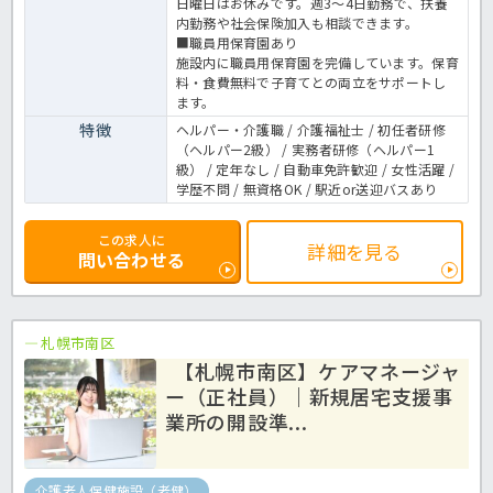
日曜日はお休みです。週3～4日勤務で、扶養
内勤務や社会保険加入も相談できます。
■職員用保育園あり
施設内に職員用保育園を完備しています。保育
料・食費無料で子育てとの両立をサポートし
ます。
特徴
ヘルパー・介護職 / 介護福祉士 / 初任者研修
（ヘルパー2級） / 実務者研修（ヘルパー1
級） / 定年なし / 自動車免許歓迎 / 女性活躍 /
学歴不問 / 無資格OK / 駅近or送迎バスあり
この求人に
詳細を見る
問い合わせる
札幌市南区
【札幌市南区】ケアマネージャ
ー（正社員）｜新規居宅支援事
業所の開設準...
介護老人保健施設（老健）