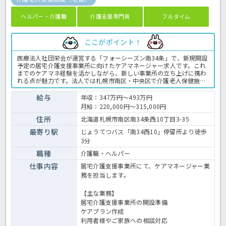
ヘルパー・介護職
介護支援専門員
フルタイム
ここがポイント！
医療法人社団栄会が運営する「フォーシーズン南34条」で、新規開設
予定の居宅介護支援事業所に向けたケアマネージャー求人です。これ
までのケアマネ経験を活かしながら、新しい事業所の立ち上げに携わ
れる点が魅力です。法人では札幌市南区・中央区で介護老人保健施設
を運営しており、安定した運営基盤があります。土日休みで年間休日
109日のため、仕事と生活のバランスを大切にしたい方にもおすすめ
給与
年収：347万円～493万円
です。介護支援専門員の業務全般です。〈介護支援専門員 正職員
月給：220,000円～315,000円
介護老人保健施設の求人〉
住所
北海道札幌市南区南34条西10丁目3-35
最寄り駅
じょうてつバス「南34西10」停留所より徒歩
3分
職種
介護職・ヘルパー
仕事内容
居宅介護支援事業所にて、ケアマネージャー業
務を担当します。
【主な業務】
居宅介護支援事業所の開設準備
ケアプラン作成
利用者様やご家族への相談対応