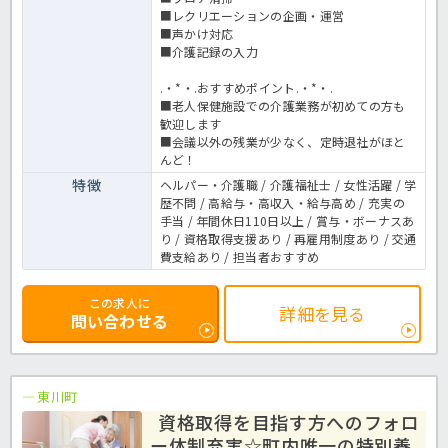
■レクリエーションの企画・運営
■声かけ対応
■介護記録の入力
.・*・.おすすめポイント.・*・.
■老人保健施設での介護業務が初めての方も
歓迎します
■会議以外の残業が少なく、定時退社がほと
んど！
特徴
ヘルパー・介護職 / 介護福祉士 / 女性活躍 / 学
歴不問 / 高給与・高収入・給与高め / 充実の
手当 / 年間休日110日以上 / 賞与・ボーナスあ
り / 資格取得支援あり / 再雇用制度あり / 交通
費支給あり / 担当者おすすめ
この求人に
詳細を見る
問い合わせる
東川町
資格取得を目指す方へのフォロ
ー体制充実☆町内唯一の特別養