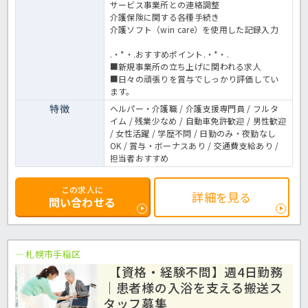
サービス事業所との連絡調整
介護保険に関する各種手続き
介護ソフト（win care）を使用した記録入力
.・*・.おすすめポイント.・*・.
■新規事業所の立ち上げに関われる求人
■日々の頑張りを賞与でしっかり評価してい
ます。
特徴
ヘルパー・介護職 / 介護支援専門員 / フルタ
イム / 残業少なめ / 自動車免許歓迎 / 男性歓迎
/ 女性活躍 / 学歴不問 / 日勤のみ・夜勤なし
OK / 賞与・ボーナスあり / 交通費支給あり /
担当者おすすめ
この求人に
詳細を見る
問い合わせる
札幌市手稲区
【資格・経験不問】週4日勤務
｜患者様の入浴を支える搬送ス
タッフ募集