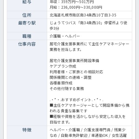
く知りたい方は、見学やご相談からでも歓迎しています。お気軽にお
給与
年収：359万円～501万円
問い合わせください。新しい事業所づくりに興味がある方や、これま
月給：236,000円～330,000円
でのケアマネジメント経験を活かしてステップアップしたい方におす
すめです。介護支援専門員の業務全般です。〈介護支援専門員 正職
住所
北海道札幌市南区南34条西10丁目3-35
員 居宅支援事業所の求人〉
最寄り駅
じょうてつバス「南34条西10」停留所より徒
歩3分
職種
介護職・ヘルパー
仕事内容
居宅介護支援事業所にて主任ケアマネージャー
業務を担当します。
居宅介護支援事業所開設準備
ケアプラン作成
利用者様・ご家族との相談対応
関係機関との連絡・調整
各種書類作成
その他付随する業務
.・*・.おすすめポイント.・*・.
■主任ケアマネージャーとして開設準備から携
われる貴重な募集です
■経験や資格を活かしながら安定した収入を
目指せます。
特徴
ヘルパー・介護職 / 介護支援専門員 / 残業少
なめ / 自動車免許歓迎 / 車通勤OK / 女性活躍