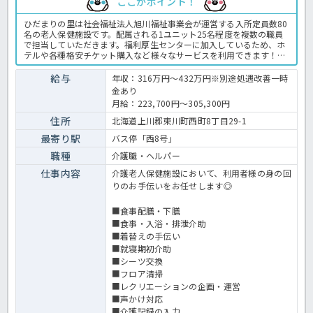
ここがポイント！
ひだまりの里は社会福祉法人旭川福祉事業会が運営する入所定員数80
名の老人保健施設です。配属される1ユニット25名程度を複数の職員
で担当していただきます。福利厚生センターに加入しているため、ホ
テルや各種格安チケット購入など様々なサービスを利用できます！ス
タッフが気持ちよく働けるような環境整備にも力を入れており、腰痛
対策をふくめた定期的な健康診断の実施、職員専用の休憩室やストレ
給与
年収：316万円～432万円※別途処遇改善一時
スチェックによる健康管理面の強化などを実施。有給休暇は時間単位
金あり
での取得OK！子育てをはじめ、ライフステージの変化に合わせた働き
月給：223,700円～305,300円
方を法人がしっかり応援してくれますよ。他法人での経験も加算して
基本給を決定しますので、まずはほっ介護までお気軽にお問い合わせ
住所
北海道上川郡東川町西町8丁目29-1
ください♪老健での介護業務全般です。＜介護職 正職員 老健の求
最寄り駅
バス停「西8号」
人＞
職種
介護職・ヘルパー
仕事内容
介護老人保健施設において、利用者様の身の回
りのお手伝いをお任せします◎
■食事配膳・下膳
■食事・入浴・排泄介助
■着替えの手伝い
■就寝期初介助
■シーツ交換
■フロア清掃
■レクリエーションの企画・運営
■声かけ対応
■介護記録の入力