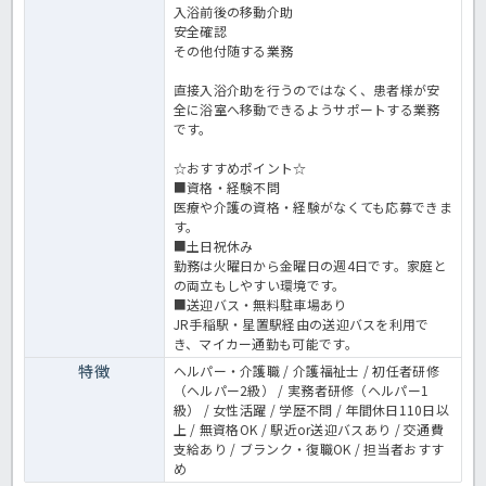
入浴前後の移動介助
安全確認
その他付随する業務
直接入浴介助を行うのではなく、患者様が安
全に浴室へ移動できるようサポートする業務
です。
☆おすすめポイント☆
■資格・経験不問
医療や介護の資格・経験がなくても応募できま
す。
■土日祝休み
勤務は火曜日から金曜日の週4日です。家庭と
の両立もしやすい環境です。
■送迎バス・無料駐車場あり
JR手稲駅・星置駅経由の送迎バスを利用で
き、マイカー通勤も可能です。
特徴
ヘルパー・介護職 / 介護福祉士 / 初任者研修
（ヘルパー2級） / 実務者研修（ヘルパー1
級） / 女性活躍 / 学歴不問 / 年間休日110日以
上 / 無資格OK / 駅近or送迎バスあり / 交通費
支給あり / ブランク・復職OK / 担当者おすす
め