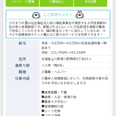
ヘルパー・介護職
介護福祉士
女性活躍
ここがポイント！
ひだまりの里は社会福祉法人旭川福祉事業会が運営する入所定員数80
名の老人保健施設です。配属される1ユニット25名程度を複数の職員
で担当していただきます。福利厚生センターに加入しているため、ホ
テルや各種格安チケット購入など様々なサービスを利用できます！ス
タッフが気持ちよく働けるような環境整備にも力を入れており、腰痛
対策をふくめた定期的な健康診断の実施、職員専用の休憩室やストレ
給与
年収：316万円～432万円※別途処遇改善一時
スチェックによる健康管理面の強化などを実施。有給休暇は時間単位
金あり
での取得OK！子育てをはじめ、ライフステージの変化に合わせた働き
月給：223,700円～305,300円
方を法人がしっかり応援してくれますよ。他法人での経験も加算して
基本給を決定しますので、まずはほっ介護までお気軽にお問い合わせ
住所
北海道上川郡東川町西町8丁目29-1
ください♪老健での介護業務全般です。＜介護職 正職員 老健の求
最寄り駅
バス停「西8号」
人＞
職種
介護職・ヘルパー
仕事内容
介護老人保健施設において、利用者様の身の回
りのお手伝いをお任せします◎
■食事配膳・下膳
■食事・入浴・排泄介助
■着替えの手伝い
■就寝期初介助
■シーツ交換
■フロア清掃