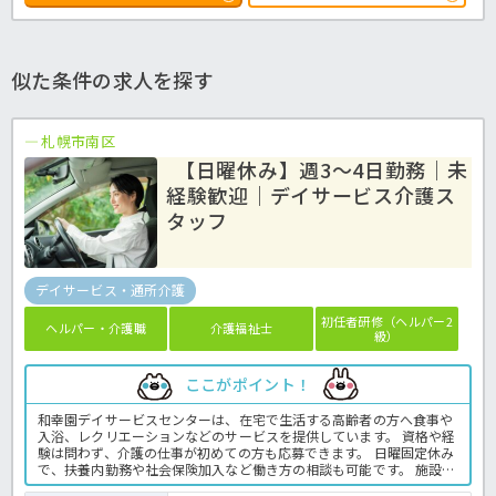
似た条件の求人を探す
札幌市南区
【日曜休み】週3～4日勤務｜未
経験歓迎｜デイサービス介護ス
タッフ
デイサービス・通所介護
初任者研修（ヘルパー2
ヘルパー・介護職
介護福祉士
級）
ここがポイント！
和幸園デイサービスセンターは、在宅で生活する高齢者の方へ食事や
入浴、レクリエーションなどのサービスを提供しています。 資格や経
験は問わず、介護の仕事が初めての方も応募できます。 日曜固定休み
で、扶養内勤務や社会保険加入など働き方の相談も可能です。 施設内
には職員用保育園があり、子育てと仕事を両立したい方にもおすすめ