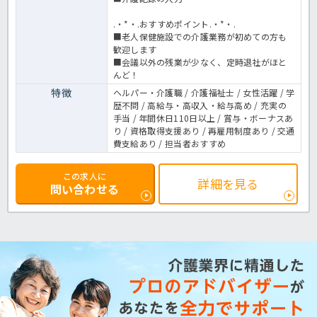
.・*・.おすすめポイント.・*・.
■老人保健施設での介護業務が初めての方も
歓迎します
■会議以外の残業が少なく、定時退社がほと
んど！
特徴
ヘルパー・介護職 / 介護福祉士 / 女性活躍 / 学
歴不問 / 高給与・高収入・給与高め / 充実の
手当 / 年間休日110日以上 / 賞与・ボーナスあ
り / 資格取得支援あり / 再雇用制度あり / 交通
費支給あり / 担当者おすすめ
この求人に
詳細を見る
問い合わせる