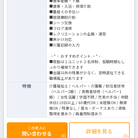
■食事配膳・下膳
■食事・入浴・排泄介助
■着替えの手伝い
■就寝期初介助
■シーツ交換
■フロア清掃
■レクリエーションの企画・運営
■声かけ対応
■介護記録の入力
.・*・.おすすめポイント.・*・.
■夜勤は１ユニット２名体制、仮眠時間もし
っかり確保できます
■会議以外の残業が少なく、定時退社できる
職場風土があります
特徴
介護福祉士 / ヘルパー・介護職 / 初任者研修
（ヘルパー2級） / 実務者研修（ヘルパー1
級） / 女性活躍 / 学歴不問 / 充実の手当 / 年間
休日110日以上 / 60歳代OK / 未経験OK / 無資
格OK / 残業なし / 賞与・ボーナスあり / 資格
取得支援あり / 再雇用制度あり
この求人に
詳細を見る
問い合わせる