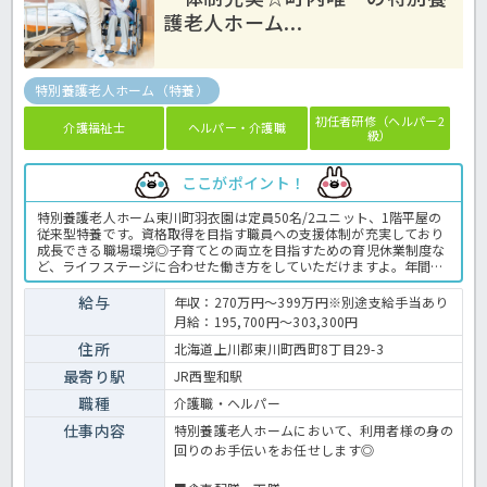
護老人ホーム...
特別養護老人ホーム（特養）
初任者研修（ヘルパー2
介護福祉士
ヘルパー・介護職
級）
ここがポイント！
特別養護老人ホーム東川町羽衣園は定員50名/2ユニット、1階平屋の
従来型特養です。資格取得を目指す職員への支援体制が充実しており
成長できる職場環境◎子育てとの両立を目指すための育児休業制度な
ど、ライフステージに合わせた働き方をしていただけますよ。年間休
日111日、残業はほとんどありませんのでプライベートの時間を大切
にできるのも嬉しいですね！ご興味のある方はお気軽にお問い合わせ
給与
年収：270万円～399万円※別途支給手当あり
ください♪特養での介護業務全般です。 ＜介護職 正職員 特養の求
月給：195,700円～303,300円
人＞
住所
北海道上川郡東川町西町8丁目29-3
最寄り駅
JR西聖和駅
職種
介護職・ヘルパー
仕事内容
特別養護老人ホームにおいて、利用者様の身の
回りのお手伝いをお任せします◎