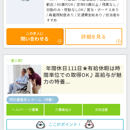
歓迎 / 60歳代OK / 定年65歳以上 / 残業なし /
日勤のみ・夜勤なしOK / 賞与・ボーナスあり
/ 再雇用制度あり / 交通費支給あり / 担当者お
すすめ
この求人に
詳細を見る
問い合わせる
東川町
年間休日111日★有給休暇は時
間単位での取得OK♪高給与が魅
力の特養...
特別養護老人ホーム（特養）
ヘルパー・介護職
介護福祉士
女性活躍
ここがポイント！