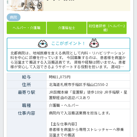
病院
初任者研修（ヘルパー2
ヘルパー・介護職
介護福祉士
級）
ここがポイント！
北都病院は、地域医療を支える病院として内科・リハビリテーション
科を中心に診療を行っています。 今回募集するのは、患者様を病室か
ら浴室まで搬送する入浴搬送員です。 資格や経験は問いません。患者
様が安心して入浴できるようサポートする役割を担います。 週4日・9
時から16時までの勤務で、土日祝休みのため、家庭やプライベートと
の両立を目指したい方にもおすすめです。 病院での入浴業務全般で
給与
時給1,075円
す。 ＜介護職 パート 病院の入浴搬送員求人＞
住所
北海道札幌市手稲区手稲山口550-2
最寄り駅
JR函館本線「星置駅」徒歩10分 JR手稲駅・星
置駅経由の送迎バスあり
職種
介護職・ヘルパー
仕事内容
病院内で入浴搬送業務を担当します。
【主な仕事内容】
患者様を病室から専用ストレッチャーへ移乗
浴室までの搬送