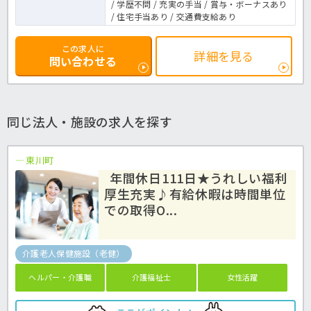
/ 学歴不問 / 充実の手当 / 賞与・ボーナスあり
/ 住宅手当あり / 交通費支給あり
この求人に
詳細を見る
問い合わせる
同じ法人・施設の求人を探す
東川町
年間休日111日★うれしい福利
厚生充実♪有給休暇は時間単位
での取得O...
介護老人保健施設（老健）
ヘルパー・介護職
介護福祉士
女性活躍