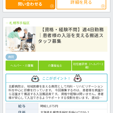
詳細を見る
問い合わせる
札幌市手稲区
【資格・経験不問】週4日勤務
｜患者様の入浴を支える搬送ス
タッフ募集
病院
初任者研修（ヘルパー2
ヘルパー・介護職
介護福祉士
級）
ここがポイント！
北都病院は、地域医療を支える病院として内科・リハビリテーション
科を中心に診療を行っています。 今回募集するのは、患者様を病室か
ら浴室まで搬送する入浴搬送員です。 資格や経験は問いません。患者
様が安心して入浴できるようサポートする役割を担います。 週4日・9
時から16時までの勤務で、土日祝休みのため、家庭やプライベートと
の両立を目指したい方にもおすすめです。 病院での入浴業務全般で
給与
時給1,075円
す。 ＜介護職 パート 病院の入浴搬送員求人＞
住所
北海道札幌市手稲区手稲山口550-2