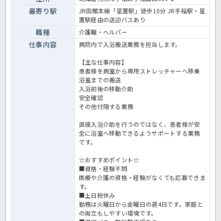
最寄り駅
JR函館本線「星置駅」徒歩10分 JR手稲駅・星
置駅経由の送迎バスあり
職種
介護職・ヘルパー
仕事内容
病院内で入浴搬送業務を担当します。
【主な仕事内容】
患者様を病室から専用ストレッチャーへ移乗
浴室までの搬送
入浴前後の移動介助
安全確認
その他付随する業務
直接入浴介助を行うのではなく、患者様が安
全に浴室へ移動できるようサポートする業務
です。
☆おすすめポイント☆
■資格・経験不問
医療や介護の資格・経験がなくても応募できま
す。
■土日祝休み
勤務は火曜日から金曜日の週4日です。家庭と
の両立もしやすい環境です。