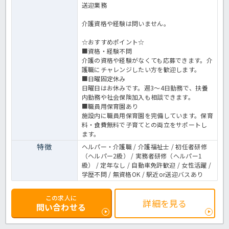
送迎業務
介護資格や経験は問いません。
☆おすすめポイント☆
■資格・経験不問
介護の資格や経験がなくても応募できます。介
護職にチャレンジしたい方を歓迎します。
■日曜固定休み
日曜日はお休みです。週3～4日勤務で、扶養
内勤務や社会保険加入も相談できます。
■職員用保育園あり
施設内に職員用保育園を完備しています。保育
料・食費無料で子育てとの両立をサポートし
ます。
特徴
ヘルパー・介護職 / 介護福祉士 / 初任者研修
（ヘルパー2級） / 実務者研修（ヘルパー1
級） / 定年なし / 自動車免許歓迎 / 女性活躍 /
学歴不問 / 無資格OK / 駅近or送迎バスあり
この求人に
詳細を見る
問い合わせる