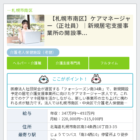
札幌市南区
【札幌市南区】ケアマネージャ
ー（正社員）｜新規居宅支援事
業所の開設準...
介護老人保健施設（老健）
ヘルパー・介護職
介護支援専門員
フルタイム
ここがポイント！
医療法人社団栄会が運営する「フォーシーズン南34条」で、新規開設
予定の居宅介護支援事業所に向けたケアマネージャー求人です。これ
までのケアマネ経験を活かしながら、新しい事業所の立ち上げに携わ
れる点が魅力です。法人では札幌市南区・中央区で介護老人保健施設
を運営しており、安定した運営基盤があります。土日休みで年間休日
109日のため、仕事と生活のバランスを大切にしたい方にもおすすめ
給与
年収：347万円～493万円
です。介護支援専門員の業務全般です。〈介護支援専門員 正職員
月給：220,000円～315,000円
介護老人保健施設の求人〉
住所
北海道札幌市南区南34条西10丁目3-35
最寄り駅
じょうてつバス「南34西10」停留所より徒歩
3分