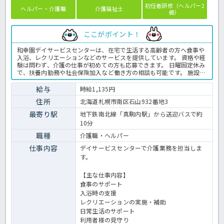
初任者研修（ヘルパー2
ヘルパー・介護職
介護福祉士
級）
ここがポイント！
和幸園デイサービスセンターは、在宅で生活する高齢者の方へ食事や
入浴、レクリエーションなどのサービスを提供しています。 資格や経
験は問わず、介護の仕事が初めての方も応募できます。 日曜固定休み
で、扶養内勤務や社会保険加入など働き方の相談も可能です。 施設内
には職員用保育園があり、子育てと仕事を両立したい方にもおすすめ
です。 また、地下鉄真駒内駅から無料送迎バスを利用でき、マイカー
給与
時給1,135円
通勤にも対応しています。 ☆ご興味がありましたらほっ介護までお問
住所
北海道札幌市南区石山932番地3
合せ下さいね！デイサービスでの介護業務全般です。 ＜介護職 パー
ト デイサービスの求人＞
最寄り駅
地下鉄南北線「真駒内駅」から送迎バスで約
10分
職種
介護職・ヘルパー
仕事内容
デイサービスセンターで介護業務を担当しま
す。
【主な仕事内容】
食事のサポート
入浴時の支援
レクリエーションの実施・補助
日常生活のサポート
利用者様の見守り