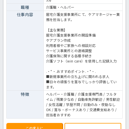
職種
介護職・ヘルパー
仕事内容
居宅介護支援事業所にて、ケアマネージャー業
務を担当します。
【主な業務】
居宅介護支援事業所の開設準備
ケアプラン作成
利用者様やご家族への相談対応
サービス事業所との連絡調整
介護保険に関する各種手続き
介護ソフト（win care）を使用した記録入力
.・*・.おすすめポイント.・*・.
■新規事業所の立ち上げに関われる求人
■日々の頑張りを賞与でしっかり評価してい
ます。
特徴
ヘルパー・介護職 / 介護支援専門員 / フルタ
イム / 残業少なめ / 自動車免許歓迎 / 男性歓迎
/ 女性活躍 / 学歴不問 / 日勤のみ・夜勤なし
OK / 賞与・ボーナスあり / 交通費支給あり /
担当者おすすめ
この求人に