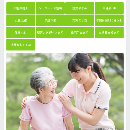
介護福祉士
ヘルパー・介護職
残業少なめ
車通勤OK
女性活躍
学歴不問
充実の手当
年間休日110日以上
残業なし
駅近or送迎バスあり
住宅手当あり
交通費支給あり
担当者おすすめ
※画像はイメージです。