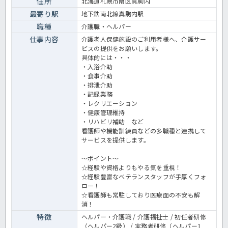
住所
北海道札幌市南区真駒内
最寄り駅
地下鉄南北線真駒内駅
職種
介護職・ヘルパー
仕事内容
介護老人保健施設のご利用者様へ、介護サー
ビスの提供をお願いします。
具体的には・・・
・入浴介助
・食事介助
・排泄介助
・記録業務
・レクリエーション
・健康管理維持
・リハビリ補助 など
看護師や機能訓練員などの多職種と連携して
サービスを提供します。
～ポイント～
☆経験や資格よりもやる気を重視！
☆経験豊富なベテランスタッフが手厚くフォ
ロー！
☆看護師も常駐しており医療面の不安も解
消！
特徴
ヘルパー・介護職 / 介護福祉士 / 初任者研修
（ヘルパー2級） / 実務者研修（ヘルパー1