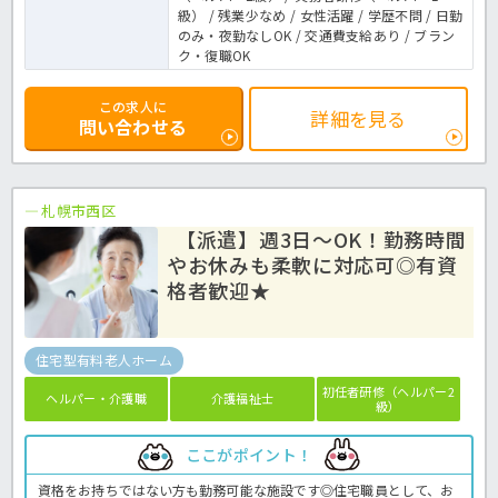
級） / 残業少なめ / 女性活躍 / 学歴不問 / 日勤
のみ・夜勤なしOK / 交通費支給あり / ブラン
ク・復職OK
この求人に
詳細を見る
問い合わせる
札幌市西区
【派遣】週3日～OK！勤務時間
やお休みも柔軟に対応可◎有資
格者歓迎★
住宅型有料老人ホーム
初任者研修（ヘルパー2
ヘルパー・介護職
介護福祉士
級）
ここがポイント！
資格をお持ちではない方も勤務可能な施設です◎住宅職員として、お