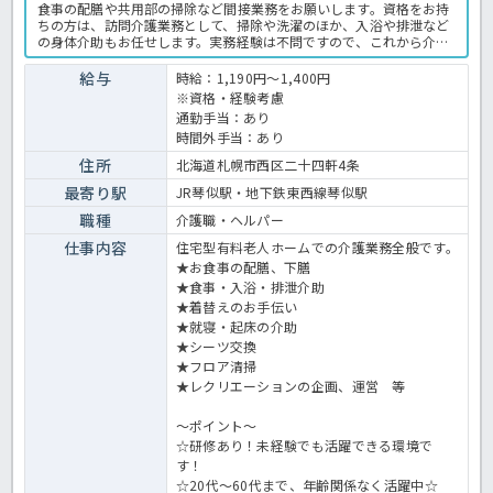
食事の配膳や共用部の掃除など間接業務をお願いします。資格をお持
ちの方は、訪問介護業務として、掃除や洗濯のほか、入浴や排泄など
の身体介助もお任せします。実務経験は不問ですので、これから介護
職として頑張っていきたい方、資格を活かして活躍したい方におスス
メの求人です★ご興味がございましたら、お気軽にほっ介護までお問
給与
時給：1,190円～1,400円
い合わせください！有料老人ホームでの介護業務全般です。 ＜介護
※資格・経験考慮
職 派遣 有料老人ホームの求人＞
通勤手当：あり
時間外手当：あり
住所
北海道札幌市西区二十四軒4条
最寄り駅
JR琴似駅・地下鉄東西線琴似駅
職種
介護職・ヘルパー
仕事内容
住宅型有料老人ホームでの介護業務全般です。
★お食事の配膳、下膳
★食事・入浴・排泄介助
★着替えのお手伝い
★就寝・起床の介助
★シーツ交換
★フロア清掃
★レクリエーションの企画、運営 等
～ポイント～
☆研修あり！未経験でも活躍できる環境で
す！
☆20代～60代まで、年齢関係なく活躍中☆