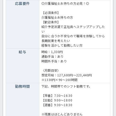
応募要件
◎介護福祉士お持ちの方必見！◎
【必須条件】
介護福祉士お持ちの方
【歓迎条件】
紹介予定派遣で正社員へステップアップした
い
自分に合うか不安なので職場を体験してから
長期就業を考えたい
経験を活かして勤務したい方
給与
時給：1,330円
通勤手当：あり
時間外手当：あり
〈月額目安〉
想定月給：127,680円～223,440円
※1330円×96～160時間
勤務時間
下記、時間帯でのシフト勤務です。
【早番】7:30～16:30
【日勤】9:00～18:00
【遅番】9:30～18:30
※残業はほとんどありません