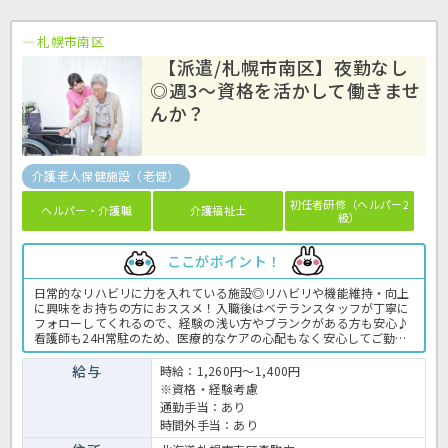
札幌市南区
【派遣/札幌市南区】夜勤なし
◎週3～資格を活かして働きませ
んか？
介護老人保健施設（老健）
初任者研修（ヘルパー2
ヘルパー・介護職
介護福祉士
級）
ここがポイント！
日常的なリハビリに力を入れている施設◎リハビリや機能維持・向上
に興味をお持ちの方におススメ！入職後はベテランスタッフが丁寧に
フォローしてくれるので、経験の浅い方やブランクがある方も安心♪
看護師も24H常駐のため、医療的なケアの心配もなく安心してご勤務
いただけますよ！また、子育て世代のスタッフも多く活躍しているの
で、子育てに理解のある風通しの良い職場環境です♪女性も男性も分
給与
時給：1,260円～1,400円
け隔てなく活躍している風通しの良い職場です★ベテランの方もこれ
※資格・経験考慮
から頑張っていきたい方も、お気軽にほっ介護までお問い合わせくだ
通勤手当：あり
さい！介護老人保健施設での介護業務全般です。 ＜介護職 派遣 老
時間外手当：あり
健の求人＞