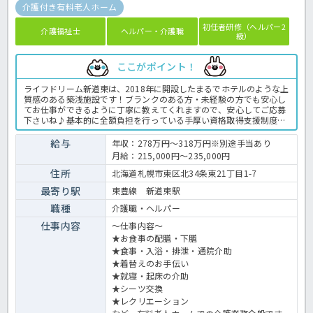
介護付き有料老人ホーム
初任者研修（ヘルパー2
介護福祉士
ヘルパー・介護職
級）
ここがポイント！
ライフドリーム新道東は、2018年に開設したまるでホテルのような上
質感のある築浅施設です！ブランクのある方・未経験の方でも安心し
てお仕事ができるように丁寧に教えてくれますので、安心してご応募
下さいね♪基本的に全額負担を行っている手厚い資格取得支援制度も
ありますよ！男女問わず20代～70代まで幅広い年齢層の職員が活躍中
◎こちらの施設が気になった方は、お気軽にほっ介護までお問い合わ
給与
年収：278万円～318万円※別途手当あり
せ下さい！有料老人ホームでの介護業務全般です。 ＜介護職 正社
月給：215,000円～235,000円
員 有料老人ホームの求人＞
住所
北海道札幌市東区北34条東21丁目1-7
最寄り駅
東豊線 新道東駅
職種
介護職・ヘルパー
仕事内容
～仕事内容～
★お食事の配膳・下膳
★食事・入浴・排泄・通院介助
★着替えのお手伝い
★就寝・起床の介助
★シーツ交換
★レクリエーション