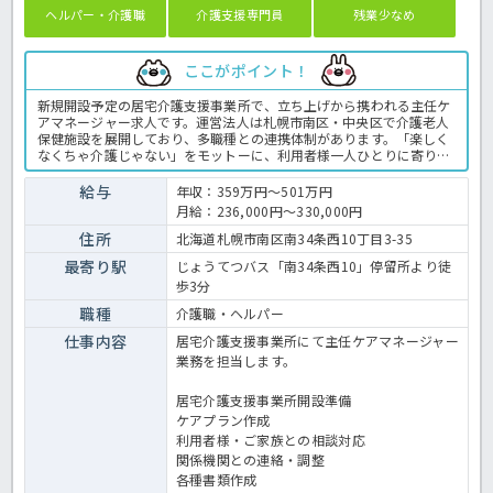
ヘルパー・介護職
介護支援専門員
残業少なめ
ここがポイント！
新規開設予定の居宅介護支援事業所で、立ち上げから携われる主任ケ
アマネージャー求人です。運営法人は札幌市南区・中央区で介護老人
保健施設を展開しており、多職種との連携体制があります。「楽しく
なくちゃ介護じゃない」をモットーに、利用者様一人ひとりに寄り添
うサービスを提供しています。職場の雰囲気や仕事内容について詳し
く知りたい方は、見学やご相談からでも歓迎しています。お気軽にお
給与
年収：359万円～501万円
問い合わせください。新しい事業所づくりに興味がある方や、これま
月給：236,000円～330,000円
でのケアマネジメント経験を活かしてステップアップしたい方におす
すめです。介護支援専門員の業務全般です。〈介護支援専門員 正職
住所
北海道札幌市南区南34条西10丁目3-35
員 居宅支援事業所の求人〉
最寄り駅
じょうてつバス「南34条西10」停留所より徒
歩3分
職種
介護職・ヘルパー
仕事内容
居宅介護支援事業所にて主任ケアマネージャー
業務を担当します。
居宅介護支援事業所開設準備
ケアプラン作成
利用者様・ご家族との相談対応
関係機関との連絡・調整
各種書類作成