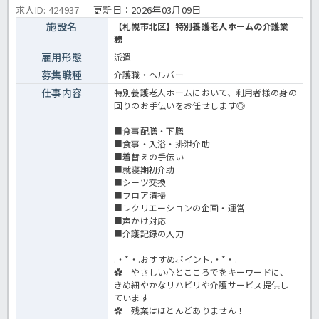
求人ID: 424937
更新日：
2026年03月09日
施設名
【札幌市北区】特別養護老人ホームの介護業
務
雇用形態
派遣
募集職種
介護職・ヘルパー
仕事内容
特別養護老人ホームにおいて、利用者様の身の
回りのお手伝いをお任せします◎
■食事配膳・下膳
■食事・入浴・排泄介助
■着替えの手伝い
■就寝期初介助
■シーツ交換
■フロア清掃
■レクリエーションの企画・運営
■声かけ対応
■介護記録の入力
.・*・.おすすめポイント.・*・.
✿ やさしい心とこころでをキーワードに、
きめ細やかなリハビリや介護サービス提供し
ています
✿ 残業はほとんどありません！