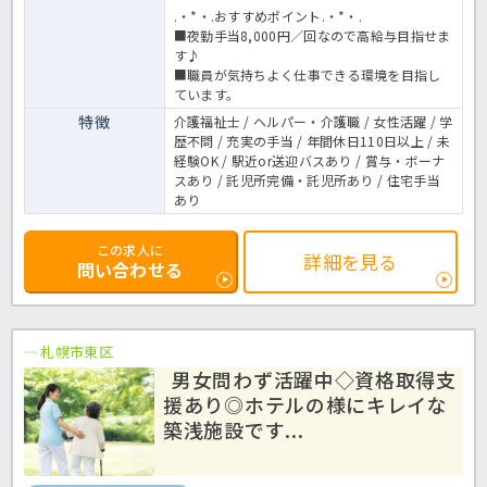
.・*・.おすすめポイント.・*・.
■夜勤手当8,000円／回なので高給与目指せま
す♪
■職員が気持ちよく仕事できる環境を目指し
ています。
特徴
介護福祉士 / ヘルパー・介護職 / 女性活躍 / 学
歴不問 / 充実の手当 / 年間休日110日以上 / 未
経験OK / 駅近or送迎バスあり / 賞与・ボーナ
スあり / 託児所完備・託児所あり / 住宅手当
あり
この求人に
詳細を見る
問い合わせる
札幌市東区
男女問わず活躍中◇資格取得支
援あり◎ホテルの様にキレイな
築浅施設です...