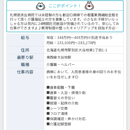
ここがポイント！
札幌徳洲会病院では未経験の方も歓迎◎病棟での看護業務補助全般を
行って頂く介護福祉士の方を募集しています。小さなお子様がいらっ
しゃる方は院内に24時間託児施設が完備されているので、安心してお
仕事ができますよ♪教育制度の整ったキャリアアップを目指す方必見
の求人！大手法人ならではの福利厚生や手当が充実★ご興味のある方
はお気軽にほっ介護までお問合せ下さい♪病院での看護助手業務全般
給与
年収：344万円～409万円※別途手当あり
です。 ＜看護助手 正職員 病院の求人＞
月給：233,030円～283,270円
住所
北海道札幌市厚別区大谷地東1丁目1-1
最寄り駅
東西線大谷地駅
職種
介護職・ヘルパー
仕事内容
病棟において、入院患者様の身の回りのお手伝
いをお任せします◎
■食事配膳・下膳
■食事・入浴・排泄介助
■着替えの手伝い
■就寝・起床の介助
■シーツ交換
■フロア清掃
■体調確認・声かけ対応
■介護記録登録