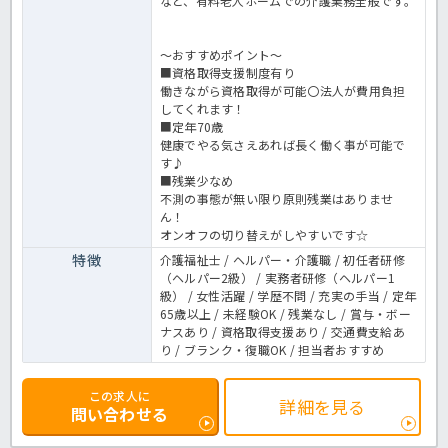
など、有料老人ホームでの介護業務全般です。
～おすすめポイント～
■資格取得支援制度有り
働きながら資格取得が可能〇法人が費用負担
してくれます！
■定年70歳
健康でやる気さえあれば長く働く事が可能で
す♪
■残業少なめ
不測の事態が無い限り原則残業はありませ
ん！
オンオフの切り替えがしやすいです☆
特徴
介護福祉士 / ヘルパー・介護職 / 初任者研修
（ヘルパー2級） / 実務者研修（ヘルパー1
級） / 女性活躍 / 学歴不問 / 充実の手当 / 定年
65歳以上 / 未経験OK / 残業なし / 賞与・ボー
ナスあり / 資格取得支援あり / 交通費支給あ
り / ブランク・復職OK / 担当者おすすめ
この求人に
詳細を見る
問い合わせる