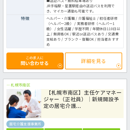
■送迎バス・無料駐車場あり
JR手稲駅・星置駅経由の送迎バスを利用で
き、マイカー通勤も可能です。
特徴
ヘルパー・介護職 / 介護福祉士 / 初任者研修
（ヘルパー2級） / 実務者研修（ヘルパー1
級） / 女性活躍 / 学歴不問 / 年間休日110日以
上 / 無資格OK / 駅近or送迎バスあり / 交通費
支給あり / ブランク・復職OK / 担当者おすす
め
この求人に
詳細を見る
問い合わせる
札幌市南区
【札幌市南区】主任ケアマネー
ジャー（正社員）｜新規開設予
定の居宅介護...
居宅介護支援事業所