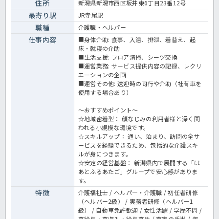
の介護業務全般です。 ＜介護職 正職員 小規模多機能の求人＞
住所
新潟県新潟市西区坂井東6丁目23番12号
最寄り駅
JR寺尾駅
職種
介護職・ヘルパー
仕事内容
■身体介助: 食事、入浴、排泄、着替え、起
床・就寝の介助
■生活支援: フロア清掃、シーツ交換
■運営業務: サービス提供内容の記録、レクリ
エーションの企画
■運営その他: 送迎時の同行や介助（社有車を
使用する場合あり）
～おすすめポイント～
☆地域密着型： 顔なじみの利用者様と深く関
われる小規模な環境です。
☆スキルアップ： 通い、泊まり、訪問の全サ
ービスを経験できるため、包括的な介護スキ
ルが身につきます。
☆安定の経営基盤： 新潟県内で展開する「は
あとふるあたご」グループで安心感がありま
す。
特徴
介護福祉士 / ヘルパー・介護職 / 初任者研修
（ヘルパー2級） / 実務者研修（ヘルパー1
級） / 自動車免許歓迎 / 女性活躍 / 学歴不問 /
高給与・高収入・給与高め / 充実の手当 / 年