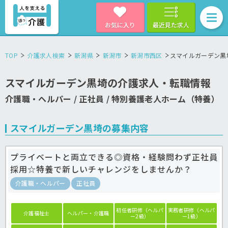
お気に入り
最近見た求人
TOP
介護求人検索
新潟県
新潟市
新潟市西区
スマイルガーデン黒
スマイルガーデン黒埼の介護求人・転職情報
介護職・ヘルパー / 正社員 / 特別養護老人ホーム（特養）
スマイルガーデン黒埼の募集内容
プライベートと両立できる◎資格・経験問わず正社員
採用☆特養で新しいチャレンジをしませんか？
介護職・ヘルパー
正社員
初任者研修（ヘルパ
実務者研修（ヘルパ
介護福祉士
ヘルパー・介護職
ー2級）
ー1級）