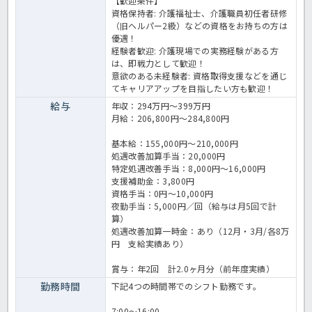
【歓迎条件】
資格保持者: 介護福祉士、介護職員初任者研修
（旧ヘルパー2級）などの資格をお持ちの方は
優遇！
経験者歓迎: 介護現場での実務経験がある方
は、即戦力として歓迎！
意欲のある未経験者: 資格取得支援などを通じ
てキャリアアップを目指したい方も歓迎！
給与
年収：294万円～399万円
月給：206,800円～284,800円
基本給：155,000円～210,000円
処遇改善加算手当：20,000円
特定処遇改善手当：8,000円～16,000円
支援補助金：3,800円
資格手当：0円～10,000円
夜勤手当：5,000円／回（給与は月5回で計
算）
処遇改善加算一時金：あり（12月・3月/各8万
円 支給実績あり）
賞与：年2回 計2.0ヶ月分（前年度実績）
勤務時間
下記4つの時間帯でのシフト勤務です。
7:00～16:00