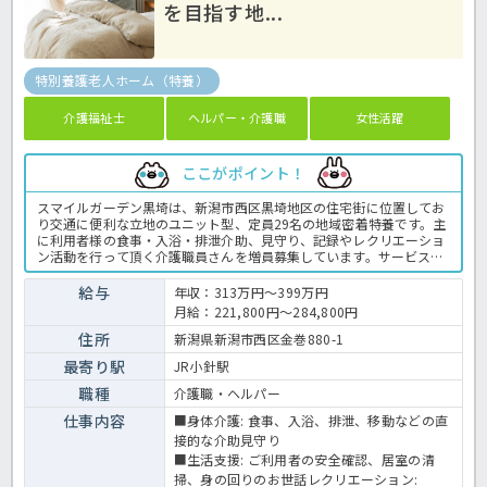
を目指す地...
特別養護老人ホーム（特養）
介護福祉士
ヘルパー・介護職
女性活躍
ここがポイント！
スマイルガーデン黒埼は、新潟市西区黒埼地区の住宅街に位置してお
り交通に便利な立地のユニット型、定員29名の地域密着特養です。主
に利用者様の食事・入浴・排泄介助、見守り、記録やレクリエーショ
ン活動を行って頂く介護職員さんを増員募集しています。サービス残
業ゼロ◎有給消化の推奨など働きやすい環境作りに取り組んでいま
す。ご興味のある方はお気軽にほっ介護までお問合せ下さい。特養で
給与
年収：313万円～399万円
の介護業務全般です。 ＜介護職 正職員 特養の求人＞
月給：221,800円～284,800円
住所
新潟県新潟市西区金巻880-1
最寄り駅
JR小針駅
職種
介護職・ヘルパー
仕事内容
■身体介護: 食事、入浴、排泄、移動などの直
接的な介助見守り
■生活支援: ご利用者の安全確認、居室の清
掃、身の回りのお世話レクリエーション: