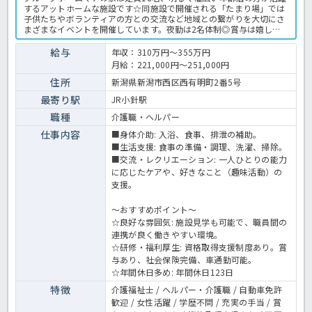
するアットホームな施設です☆同施設で開催される「たまり場」では
子供たちやボランティアの方との交流など地域との繋がりを大切にさ
まざまなイベントを開催しています。夜勤は2名体制◎賞与は嬉しい
2.85ヶ月分♪利用者様ひとり一人が好きなことを楽しみながら生き生
きと毎日の生活ができるよう一緒に支援しませんか？グループホーム
給与
年収：310万円～355万円
での介護業務全般です。 ＜介護職 正職員 グループホームの求人＞
月給：221,000円～251,000円
住所
新潟県新潟市西区西有明町2番5号
最寄り駅
JR小針駅
職種
介護職・ヘルパー
仕事内容
■身体介助: 入浴、食事、排泄の補助。
■生活支援: 食事の準備・調理、洗濯、掃除。
■交流・レクリエーション: 一人ひとりの能力
に応じたケアや、好きなこと（趣味活動）の
支援。
～おすすめポイント～
☆良好な雰囲気: 施設見学も可能で、職員間の
連携が良く働きやすい環境。
☆研修・福利厚生: 資格取得支援制度あり。賞
与あり、社会保険完備、車通勤可能。
☆年間休日多め: 年間休日123日
特徴
介護福祉士 / ヘルパー・介護職 / 自動車免許
歓迎 / 女性活躍 / 学歴不問 / 充実の手当 / 賞