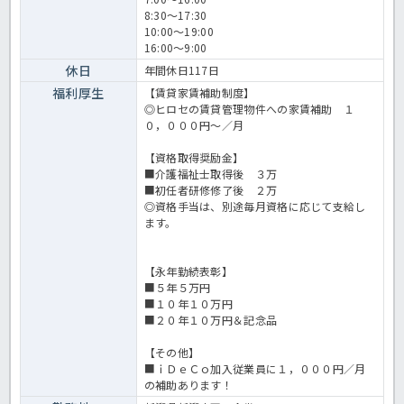
8:30～17:30
10:00～19:00
16:00～9:00
休日
年間休日117日
福利厚生
【賃貸家賃補助制度】
◎ヒロセの賃貸管理物件への家賃補助 １
０，０００円～／月
【資格取得奨励金】
■介護福祉士取得後 ３万
■初任者研修修了後 ２万
◎資格手当は、別途毎月資格に応じて支給し
ます。
【永年勤続表彰】
■５年５万円
■１０年１０万円
■２０年１０万円＆記念品
【その他】
■ｉＤｅＣｏ加入従業員に１，０００円／月
の補助あります！