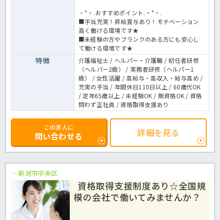
・*・.おすすめポイント.・*・.
■手当充実！昇給賞与あり！モチベーション
高く働ける環境です★
■未経験の方やブランクのある方にも安心し
て働ける環境です★
特徴
介護福祉士 / ヘルパー・介護職 / 初任者研修
（ヘルパー2級） / 実務者研修（ヘルパー1
級） / 女性活躍 / 高給与・高収入・給与高め /
充実の手当 / 年間休日110日以上 / 60歳代OK
/ 定年65歳以上 / 未経験OK / 無資格OK / 資格
問わず正社員 / 資格取得支援あり
この求人に
詳細を見る
問い合わせる
新潟市中央区
資格取得支援制度あり☆全国規
模の会社で働いてみませんか？