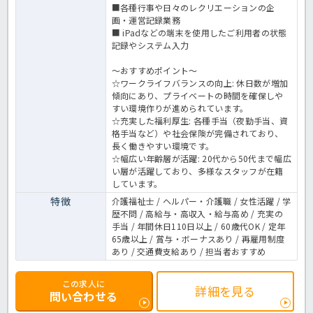
■各種行事や日々のレクリエーションの企
画・運営記録業務
■ iPadなどの端末を使用したご利用者の状態
記録やシステム入力
～おすすめポイント～
☆ワークライフバランスの向上: 休日数が増加
傾向にあり、プライベートの時間を確保しや
すい環境作りが進められています。
☆充実した福利厚生: 各種手当（夜勤手当、資
格手当など）や社会保険が完備されており、
長く働きやすい環境です。
☆幅広い年齢層が活躍: 20代から50代まで幅広
い層が活躍しており、多様なスタッフが在籍
しています。
特徴
介護福祉士 / ヘルパー・介護職 / 女性活躍 / 学
歴不問 / 高給与・高収入・給与高め / 充実の
手当 / 年間休日110日以上 / 60歳代OK / 定年
65歳以上 / 賞与・ボーナスあり / 再雇用制度
あり / 交通費支給あり / 担当者おすすめ
この求人に
詳細を見る
問い合わせる