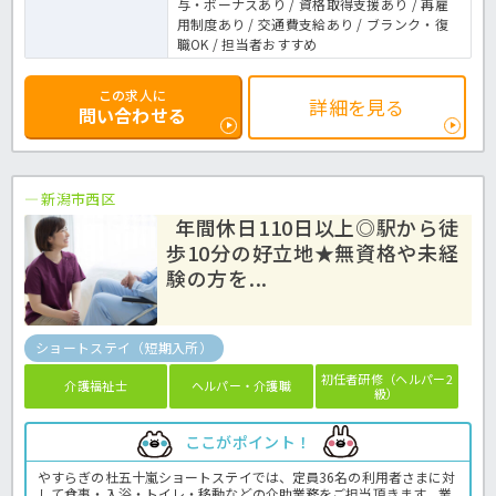
与・ボーナスあり / 資格取得支援あり / 再雇
用制度あり / 交通費支給あり / ブランク・復
職OK / 担当者おすすめ
この求人に
詳細を見る
問い合わせる
新潟市西区
年間休日110日以上◎駅から徒
歩10分の好立地★無資格や未経
験の方を...
ショートステイ（短期入所）
初任者研修（ヘルパー2
介護福祉士
ヘルパー・介護職
級）
ここがポイント！
やすらぎの杜五十嵐ショートステイでは、定員36名の利用者さまに対
して食事・入浴・トイレ・移動などの介助業務をご担当頂きます。業