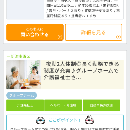
間休日110日以上 / 定年65歳以上 / 未経験OK
/ 賞与・ボーナスあり / 資格取得支援あり / 再
雇用制度あり / 担当者おすすめ
この求人に
詳細を見る
問い合わせる
新潟市西区
夜勤2人体制◎長く勤務できる
制度が充実♪グループホームで
介護福祉士さ...
グループホーム
介護福祉士
ヘルパー・介護職
自動車免許歓迎
ここがポイント！
グループホームマナの家は定員18名、明るく幅広い年齢層の方が活躍