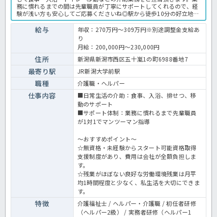
務に慣れるまでの間は先輩職員が丁寧にサポートしてくれるので、経
験が浅い方も安心してご応募くださいね◎駅から徒歩10分の好立地な
のも嬉しいポイント！通勤面の心配不要です♪年間休日も充実してい
ますのでワークライフバランス重視の方にもおすすめ！資格取得費用
給与
年収：270万円～309万円※別途調整金支給あ
は法人が全額負担しますので、働きながら資格取得ができます！この
り
求人が気になった方は、是非ほっ介護までお問合せ下さいね☆ショー
月給：200,000円～230,000円
トステイでの業務全般です。 ＜介護職 正社員 ショートステイの求
人＞
住所
新潟県新潟市西区五十嵐1の町6988番地7
最寄り駅
JR新潟大学前駅
職種
介護職・ヘルパー
仕事内容
■日常生活の介助：食事、入浴、排せつ、移
動のサポート
■サポート体制：業務に慣れるまで先輩職員
が1対1でマンツーマン指導
～おすすめポイント～
☆無資格・未経験からスタート可能資格取得
支援制度があり、費用は会社が全額負担しま
す。
☆残業がほぼない良好な労働環境残業は月平
均1時間程度と少なく、私生活を大切にできま
す。
特徴
介護福祉士 / ヘルパー・介護職 / 初任者研修
（ヘルパー2級） / 実務者研修（ヘルパー1