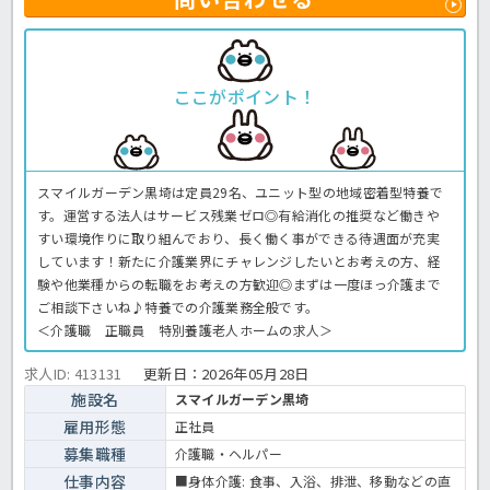
ここがポイント！
スマイルガーデン黒埼は定員29名、ユニット型の地域密着型特養で
す。運営する法人はサービス残業ゼロ◎有給消化の推奨など働きや
すい環境作りに取り組んでおり、長く働く事ができる待遇面が充実
しています！新たに介護業界にチャレンジしたいとお考えの方、経
験や他業種からの転職をお考えの方歓迎◎まずは一度ほっ介護まで
ご相談下さいね♪特養での介護業務全般です。
＜介護職 正職員 特別養護老人ホームの求人＞
求人ID: 413131
更新日：
2026年05月28日
施設名
スマイルガーデン黒埼
雇用形態
正社員
募集職種
介護職・ヘルパー
仕事内容
■身体介護: 食事、入浴、排泄、移動などの直