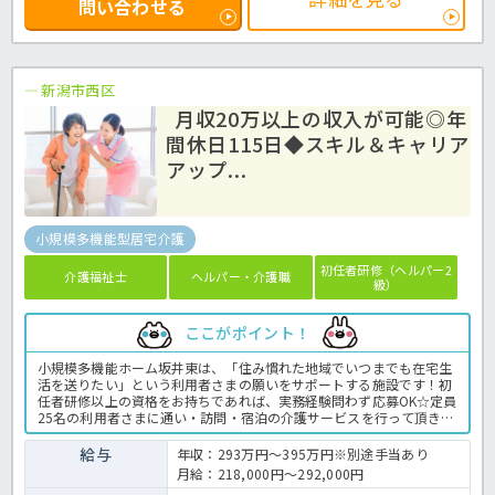
問い合わせる
新潟市西区
月収20万以上の収入が可能◎年
間休日115日◆スキル＆キャリア
アップ...
小規模多機能型居宅介護
初任者研修（ヘルパー2
介護福祉士
ヘルパー・介護職
級）
ここがポイント！
小規模多機能ホーム坂井東は、「住み慣れた地域でいつまでも在宅生
活を送りたい」という利用者さまの願いをサポートする施設です！初
任者研修以上の資格をお持ちであれば、実務経験問わず応募OK☆定員
25名の利用者さまに通い・訪問・宿泊の介護サービスを行って頂きま
す。お休みも年間115日と身体に無理のないゆとりを持った働き方が
できるのも嬉しいですね！キャリアアップや資格取得を目指す方を積
給与
年収：293万円～395万円※別途手当あり
極的にサポートする体制が整っています♪働きやすい環境を整えて、
月給：218,000円～292,000円
意欲あるあなたのご応募をお待ちしています！小規模多機能ホームで