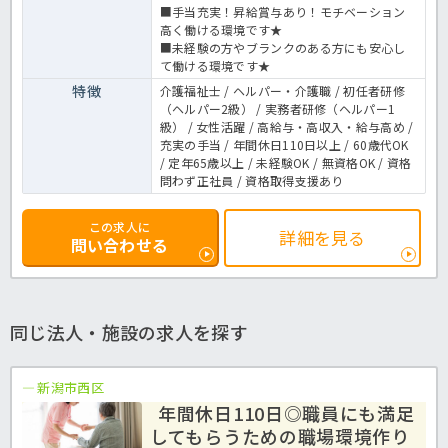
■手当充実！昇給賞与あり！モチベーション
高く働ける環境です★
■未経験の方やブランクのある方にも安心し
て働ける環境です★
特徴
介護福祉士 / ヘルパー・介護職 / 初任者研修
（ヘルパー2級） / 実務者研修（ヘルパー1
級） / 女性活躍 / 高給与・高収入・給与高め /
充実の手当 / 年間休日110日以上 / 60歳代OK
/ 定年65歳以上 / 未経験OK / 無資格OK / 資格
問わず正社員 / 資格取得支援あり
この求人に
詳細を見る
問い合わせる
同じ法人・施設の求人を探す
新潟市西区
年間休日110日◎職員にも満足
してもらうための職場環境作り