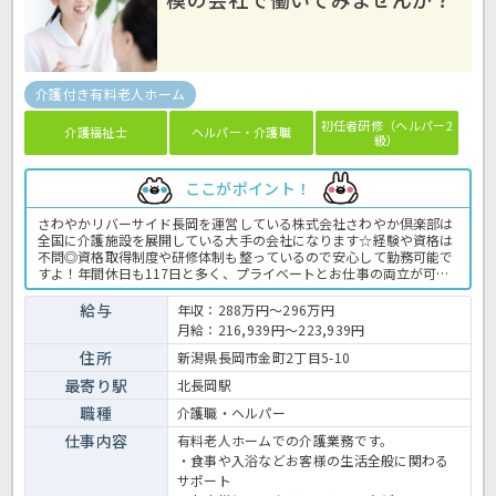
介護付き有料老人ホーム
初任者研修（ヘルパー2
介護福祉士
ヘルパー・介護職
級）
ここがポイント！
さわやかリバーサイド長岡を運営している株式会社さわやか倶楽部は
全国に介護施設を展開している大手の会社になります☆経験や資格は
不問◎資格取得制度や研修体制も整っているので安心して勤務可能で
すよ！年間休日も117日と多く、プライベートとお仕事の両立が可能
な環境になります☆定年が65歳で長く勤務することも可能で、65歳以
降も条件面は変わらずに働けるので安心の職場です〇求人が気になる
給与
年収：288万円～296万円
方は是非ほっ介護までお問い合わせください！有料老人ホームでの介
月給：216,939円～223,939円
護業務全般です。＜介護職 正職員 有料老人ホームの求人＞
住所
新潟県長岡市金町2丁目5-10
最寄り駅
北長岡駅
職種
介護職・ヘルパー
仕事内容
有料老人ホームでの介護業務です。
・食事や入浴などお客様の生活全般に関わる
サポート