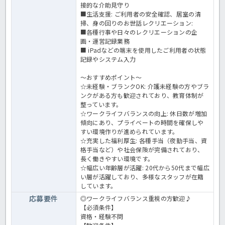
接的な介助見守り
■生活支援: ご利用者の安全確認、居室の清
掃、身の回りのお世話レクリエーション:
■各種行事や日々のレクリエーションの企
画・運営記録業務
■ iPadなどの端末を使用したご利用者の状態
記録やシステム入力
～おすすめポイント～
☆未経験・ブランクOK: 介護未経験の方やブラ
ンクがある方も歓迎されており、教育体制が
整っています。
☆ワークライフバランスの向上: 休日数が増加
傾向にあり、プライベートの時間を確保しや
すい環境作りが進められています。
☆充実した福利厚生: 各種手当（夜勤手当、資
格手当など）や社会保険が完備されており、
長く働きやすい環境です。
☆幅広い年齢層が活躍: 20代から50代まで幅広
い層が活躍しており、多様なスタッフが在籍
しています。
応募要件
◎ワークライフバランス重視の方歓迎♪
【必須条件】
資格・経験不問