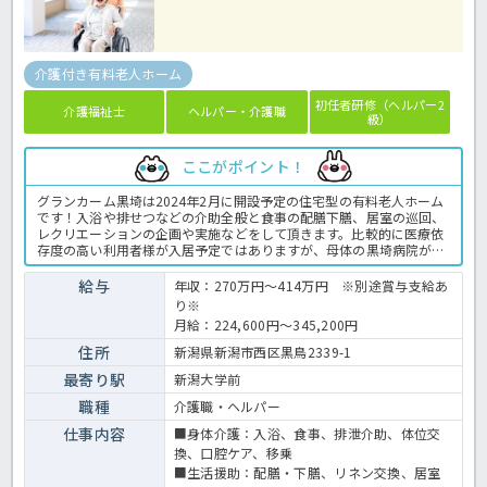
介護付き有料老人ホーム
初任者研修（ヘルパー2
介護福祉士
ヘルパー・介護職
級）
ここがポイント！
グランカーム黒埼は2024年2月に開設予定の住宅型の有料老人ホーム
です！入浴や排せつなどの介助全般と食事の配膳下膳、居室の巡回、
レクリエーションの企画や実施などをして頂きます。比較的に医療依
存度の高い利用者様が入居予定ではありますが、母体の黒埼病院が施
設の隣にあるため、何かあったときも連携して従事出来ることは安心
ですね！記録媒体もタブレットでの簡単入力です☆高給与だけではな
給与
年収：270万円～414万円 ※別途賞与支給あ
く、年間休日も120日で4週10日とプライベートや生活背景にも合っ
り※
た就業が可能です！一緒にオープニングから作り上げていくことに少
月給：224,600円～345,200円
しでもご興味をお持ち頂けましたら、是非ほっ介護までお問合せくだ
さいませ♪有料老人ホームでの介護業務全般です。＜介護職 正社
住所
新潟県新潟市西区黒鳥2339-1
員 有料老人ホームの求人＞
最寄り駅
新潟大学前
職種
介護職・ヘルパー
仕事内容
■身体介護：入浴、食事、排泄介助、体位交
換、口腔ケア、移乗
■生活援助：配膳・下膳、リネン交換、居室