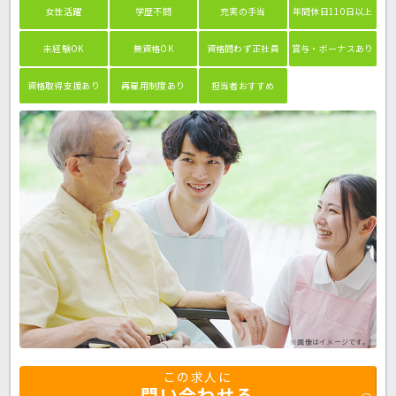
女性活躍
学歴不問
充実の手当
年間休日110日以上
未経験OK
無資格OK
資格問わず正社員
賞与・ボーナスあり
資格取得支援あり
再雇用制度あり
担当者おすすめ
※画像はイメージです。
この求人に
問い合わせる