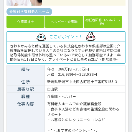
介護付き有料老人ホーム
初任者研修（ヘルパー2
介護福祉士
ヘルパー・介護職
級）
ここがポイント！
さわやかみなと館を運営している株式会社さわやか倶楽部は全国に介
護施設を展開している大手の会社になります☆経験や資格は不問◎資
格取得制度や研修体制も整っているので安心して勤務可能ですよ！年
間休日も117日と多く、プライベートとお仕事の両立が可能な環境に
なります☆定年が65歳で長く勤務することも可能で、65歳以降も条件
面は変わらずに働けるので安心の職場です〇求人が気になる方は是非
給与
年収：288万円～296万円
ほっ介護までお問い合わせください！有料老人ホームでの介護業務全
月給：216,939円～223,939円
般です。＜介護職 正職員 有料老人ホームの求人＞
住所
新潟県新潟市中央区古町通十三番町5155-3
最寄り駅
白山駅
職種
介護職・ヘルパー
仕事内容
有料老人ホームでの介護業務全般
・食事や入浴などお客様の生活全般に関わる
サポート
・お客様とのレクリエーションなど
・*・.おすすめポイント.・*・.