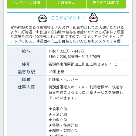
ヘルパー・介護職
介護福祉士
完全週休2日制度
ここがポイント！
実務経験のある介護福祉士さん必見！即戦力としてご活躍いただける
ように好待遇でお出迎え◎前職の給与も考慮いただける好条件♪頑張
り次第で年収400万円以上も可能ですので、スキルアップやキャリア
アップに加え、待遇面の向上を目指したい方にもおススメです★優し
いゆっくりとした介護を実践する定員100名の従来型特養で、あなた
の経験を活かして働いてみませんか？年間休日124日と豊富で有休消
給与
年収：321万～448万
化率も高い法人ですので、プライベートも充実間違いなし♪残業も月
月給：230,620円～317,670円
平均で2時間程度なので、独身の方も子育て世代の方も安心して勤務
いただけます◎お問い合わせはほっ介護まで！特養での介護業務全般
住所
新潟県南蒲原郡田上町田上丙２９８７−１
です。 ＜介護職 正職員 特養の求人＞
最寄り駅
JR田上駅
職種
介護職・ヘルパー
仕事内容
特別養護老人ホームのご利用者様が、快適な
毎日を過ごせるように介護サービスを提供し
ていただきます。
★食事介助
★入浴介助
★排泄介助
★移動・移乗介助
★起床・就寝介助
★口腔ケア