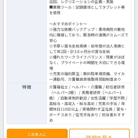
巡回、レクリエーションの企画・実施
■業務ツール：記録媒体としてタブレット等
を使用
～おすすめポイント～
☆強力な医療バックアップ：黒埼病院の敷地
内に隣接しており、緊急時の連携がスムーズで
安心
☆手厚い賞与支給実績：前年度の法人実績と
して年2回・計3.8ヶ月分の賞与支給
☆優れたワークライフバランス：残業がほぼ
なく、プライベートの時間を大切にできる環
境
☆充実の福利厚生：無料駐車場完備、マイカ
ー通勤可、介護職員資格取得奨励制度あり
特徴
介護福祉士 / ヘルパー・介護職 / 初任者研修
（ヘルパー2級） / 実務者研修（ヘルパー1
級） / 自動車免許歓迎 / 女性活躍 / 学歴不問 /
高給与・高収入・給与高め / 充実の手当 / 年
間休日110日以上 / 資格問わず正社員 / 賞与・
ボーナスあり / 住宅手当あり / 担当者おすす
め
この求人に
詳細を見る