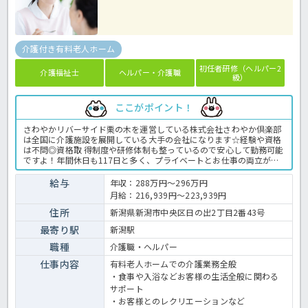
介護付き有料老人ホーム
初任者研修（ヘルパー2
介護福祉士
ヘルパー・介護職
級）
ここがポイント！
さわやかリバーサイド栗の木を運営している株式会社さわやか倶楽部
は全国に介護施設を展開している大手の会社になります☆経験や資格
は不問◎資格取 得制度や研修体制も整っているので安心して勤務可能
ですよ！年間休日も117日と多く、プライベートとお仕事の両立が可
能な環境になります☆定年が65歳で長く勤務することも可能で、65歳
以降も条件面は変わらずに働けるので安心の職場です〇求人が気にな
給与
年収：288万円～296万円
る方は是非ほっ介護までお問い合わせください！有料老人ホームでの
月給：216,939円～223,939円
介護業務全般です。＜介護職 正職員 有料老人ホームの求人＞
住所
新潟県新潟市中央区日の出2丁目2番43号
最寄り駅
新潟駅
職種
介護職・ヘルパー
仕事内容
有料老人ホームでの介護業務全般
・食事や入浴などお客様の生活全般に関わる
サポート
・お客様とのレクリエーションなど