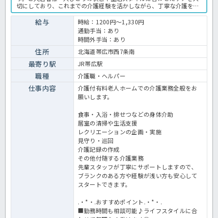
切にしており、これまでの介護経験を活かしながら、丁寧な介護を実
践できる環境です。運営法人は、北海道内で介護・福祉サービスを幅
広く展開する大手グループ♪安定した法人基盤のもと、安心して長く
給与
時給：1200円～1,330円
働きたい方にもおすすめです。施設ではスタッフ同士が連携しなが
通勤手当：あり
ら、ご入居者様が安心して快適に過ごせるようサポートしています。
時間外手当：あり
経験の浅い方やブランクのある方も、これまでの経験や資格を活かし
て働きたい方はぜひお気軽にお問い合わせください！有料老人ホーム
住所
北海道帯広市西7条南
での介護業務全般です。＜介護職員 派遣 有料老人ホームの求人＞
最寄り駅
JR帯広駅
職種
介護職・ヘルパー
仕事内容
介護付有料老人ホームでの介護業務全般をお
願いします。
食事・入浴・排せつなどの身体介助
居室の清掃や生活支援
レクリエーションの企画・実施
見守り・巡回
介護記録の作成
その他付随する介護業務
先輩スタッフが丁寧にサポートしますので、
ブランクのある方や経験が浅い方も安心して
スタートできます。
.・*・.おすすめポイント.・*・.
■勤務時間も相談可能♪ライフスタイルに合