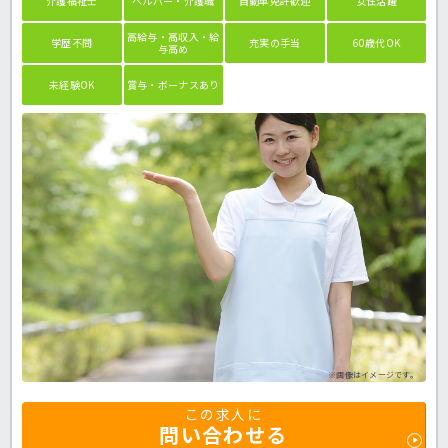
介護福祉士
ヘルパー・介護職
自動車免許歓迎
女性活躍
高給与・高収入・給
学歴不問
充実の手当
60歳代OK
与高め
未経験OK
賞与・ボーナスあり
※画像はイメージです。
この求人に
問い合わせる