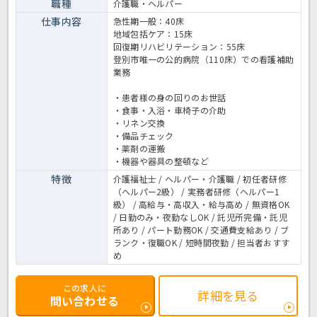
職種
介護職・ヘルパー
仕事内容
急性期一般：40床
地域包括ケア：15床
回復期リハビリテーション：55床
登別市唯一の公的病院（110床）での看護補助
業務
・患者様の身の回りのお世話
・食事・入浴・車椅子の介助
・リネン交換
・備品チェック
・薬剤の運搬
・機器や器具の整頓など
特徴
介護福祉士 / ヘルパー・介護職 / 初任者研修
（ヘルパー2級） / 実務者研修（ヘルパー1
級） / 高給与・高収入・給与高め / 無資格OK
/ 日勤のみ・夜勤なしOK / 託児所完備・託児
所あり / パート勤務OK / 交通費支給あり / ブ
ランク・復職OK / 短時間夜勤 / 担当者おすす
め
この求人に
詳細を見る
問い合わせる