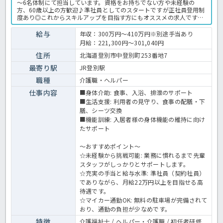
～6名体制にて担当しています。資格をお持ちでない方や未経験の
方、60歳以上の方歓迎♪準社員としてのスタートですが正社員登用制
度あり◎これからスキルアップを目指す方にもオススメの求人です
よ！ご興味のある方はお気軽にお問合せ下さい♪特別養護老人ホーム
での介護業務全般です。 ＜介護職 準職員 特別養護老人ホームの求
給与
年収：300万円～410万円※別途手当あり
人＞
月給：221,300円～301,040円
住所
北海道登別市中登別町253番地7
最寄り駅
JR登別駅
職種
介護職・ヘルパー
仕事内容
■身体介助: 食事、入浴、排泄のサポート
■生活支援: 利用者の見守り、食事の配膳・下
膳、シーツ交換
■機能訓練: 入居者様の身体機能の維持に向け
たサポート
～おすすめポイント～
☆未経験から挑戦可能: 業務に慣れるまで先輩
スタッフがしっかりとサポートします。
☆充実の手当と給与水準: 準社員（契約社員）
でありながら、月給22万円以上を目指せる高
待遇です。
☆マイカー通勤OK: 無料の駐車場が完備されて
おり、通勤の負担が少なめです。
特徴
介護福祉士 / ヘルパー・介護職 / 初任者研修