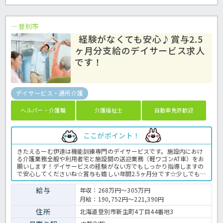
登別市
経験がなくても安心♪賞与2.5
ヶ月分支給のデイサービス求人
です！
デイサービス・通所介護
ヘルパー・介護職
介護福祉士
自動車免許歓迎
ここがポイント！
きたえるーむ伊達は機能訓練専門のデイサービスです。施設内におけ
る介護業務全般や利用者宅と施設間の送迎業務（軽ワゴンAT車）をお
願いします！デイサービスの経験がない方でもしっかり指導しますの
で安心してくださいね☆賞与も嬉しい年間2.5ヶ月分です☆少しでも
気になったらお気軽にほっ介護までお問合せくださいね♪デイサービ
スでの介護業務全般です。 ＜介護職 正職員 デイサービスの求人＞
給与
年収：268万円～305万円
月給：190,752円～221,390円
住所
北海道登別市新生町4丁目44番地3