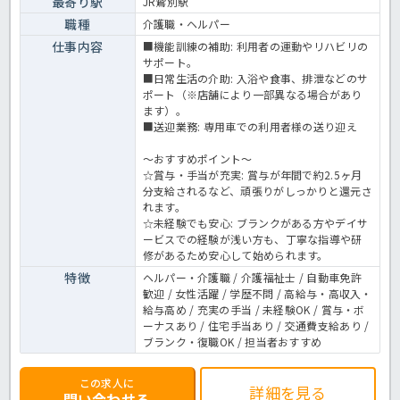
最寄り駅
JR鷲別駅
職種
介護職・ヘルパー
仕事内容
■機能訓練の補助: 利用者の運動やリハビリの
サポート。
■日常生活の介助: 入浴や食事、排泄などのサ
ポート（※店舗により一部異なる場合があり
ます）。
■送迎業務: 専用車での利用者様の送り迎え
～おすすめポイント～
☆賞与・手当が充実: 賞与が年間で約2.5ヶ月
分支給されるなど、頑張りがしっかりと還元さ
れます。
☆未経験でも安心: ブランクがある方やデイサ
ービスでの経験が浅い方も、丁寧な指導や研
修があるため安心して始められます。
特徴
ヘルパー・介護職 / 介護福祉士 / 自動車免許
歓迎 / 女性活躍 / 学歴不問 / 高給与・高収入・
給与高め / 充実の手当 / 未経験OK / 賞与・ボ
ーナスあり / 住宅手当あり / 交通費支給あり /
ブランク・復職OK / 担当者おすすめ
この求人に
詳細を見る
問い合わせる