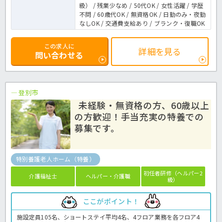
級） / 残業少なめ / 50代OK / 女性活躍 / 学歴
不問 / 60歳代OK / 無資格OK / 日勤のみ・夜勤
なしOK / 交通費支給あり / ブランク・復職OK
この求人に
詳細を見る
問い合わせる
登別市
未経験・無資格の方、60歳以上
の方歓迎！手当充実の特養での
募集です。
特別養護老人ホーム（特養）
初任者研修（ヘルパー2
介護福祉士
ヘルパー・介護職
級）
ここがポイント！
施設定員105名、ショートステイ平均4名、4フロア業務を各フロア4