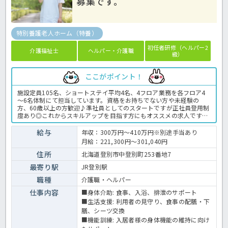
募集です。
特別養護老人ホーム（特養）
初任者研修（ヘルパー2
介護福祉士
ヘルパー・介護職
級）
ここがポイント！
施設定員105名、ショートステイ平均4名、4フロア業務を各フロア4
～6名体制にて担当しています。資格をお持ちでない方や未経験の
方、60歳以上の方歓迎♪準社員としてのスタートですが正社員登用制
度あり◎これからスキルアップを目指す方にもオススメの求人です
よ！ご興味のある方はお気軽にお問合せ下さい♪特別養護老人ホーム
での介護業務全般です。 ＜介護職 準職員 特別養護老人ホームの求
給与
年収：300万円～410万円※別途手当あり
人＞
月給：221,300円～301,040円
住所
北海道登別市中登別町253番地7
最寄り駅
JR登別駅
職種
介護職・ヘルパー
仕事内容
■身体介助: 食事、入浴、排泄のサポート
■生活支援: 利用者の見守り、食事の配膳・下
膳、シーツ交換
■機能訓練: 入居者様の身体機能の維持に向け