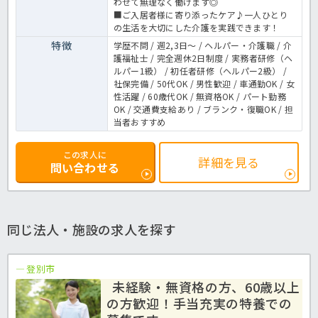
わせて無理なく働けます◎
■ご入居者様に寄り添ったケア♪一人ひとり
の生活を大切にした介護を実践できます！
特徴
学歴不問 / 週2,3日～ / ヘルパー・介護職 / 介
護福祉士 / 完全週休2日制度 / 実務者研修（ヘ
ルパー1級） / 初任者研修（ヘルパー2級） /
社保完備 / 50代OK / 男性歓迎 / 車通勤OK / 女
性活躍 / 60歳代OK / 無資格OK / パート勤務
OK / 交通費支給あり / ブランク・復職OK / 担
当者おすすめ
この求人に
詳細を見る
問い合わせる
同じ法人・施設の求人を探す
登別市
未経験・無資格の方、60歳以上
の方歓迎！手当充実の特養での