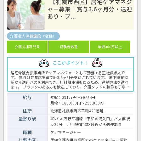
【札幌市西区】居宅ケアマネジ
ャー募集｜賞与3.6ヶ月分・送迎
あり・ブ...
介護老人保健施設（老健）
介護支援専門員
経験者歓迎
年収400万以上
ここがポイント！
居宅介護支援事業所でケアマネジャーとして勤務する正社員求人で
す。 賞与は前年度実績で計3.6ヶ月分支給されています。 地下鉄琴似
駅から送迎バスを利用でき、無料駐車場もあるため、通勤方法を選べ
ます。 ブランクのある方も歓迎しており、介護ソフトの操作も丁寧に
教えてもらえる環境です。 ご利用者様やご家族の相談に寄り添い、ケ
アプラン作成やサービス調整を担当します。 年間休日は114日あり、
給与
年収：291万円～397万円
時間外勤務もありません。 地下鉄琴似駅から送迎バスを利用できるほ
月給：189,000円～255,000円
か、無料駐車場も完備しています。 ブランクがある方も応募できます
ので、新しい環境で再スタートしたい方にもおすすめです。 ＜ケアマ
住所
北海道札幌市西区平和420番地
ネジャー 正職員 老健の求人＞
最寄り駅
JRバス 西野平和線「平和の滝入口」バス停 徒
歩20分 地下鉄琴似駅付近から送迎あり
職種
ケアマネージャー
仕事内容
居宅介護支援事業所でのケアマネジャー業務