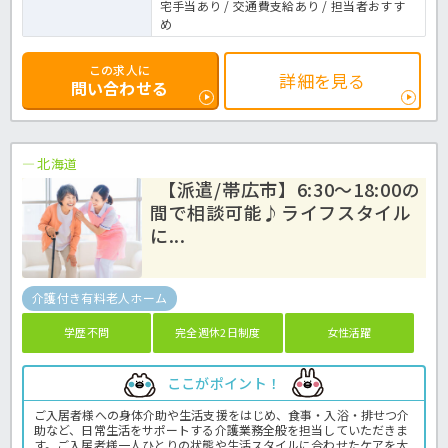
宅手当あり / 交通費支給あり / 担当者おすす
め
この求人に
詳細を見る
問い合わせる
北海道
【派遣/帯広市】6:30～18:00の
間で相談可能♪ライフスタイル
に...
介護付き有料老人ホーム
学歴不問
完全週休2日制度
女性活躍
ここがポイント！
ご入居者様への身体介助や生活支援をはじめ、食事・入浴・排せつ介
助など、日常生活をサポートする介護業務全般を担当していただきま
す。ご入居者様一人ひとりの状態や生活スタイルに合わせたケアを大