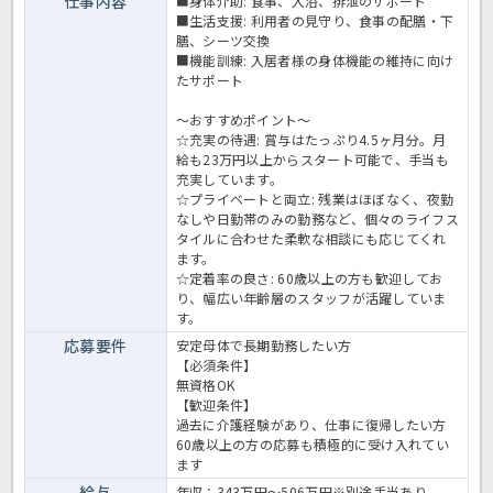
仕事内容
■身体介助: 食事、入浴、排泄のサポート
■生活支援: 利用者の見守り、食事の配膳・下
膳、シーツ交換
■機能訓練: 入居者様の身体機能の維持に向け
たサポート
～おすすめポイント～
☆充実の待遇: 賞与はたっぷり4.5ヶ月分。月
給も23万円以上からスタート可能で、手当も
充実しています。
☆プライベートと両立: 残業はほぼなく、夜勤
なしや日勤帯のみの勤務など、個々のライフス
タイルに合わせた柔軟な相談にも応じてくれ
ます。
☆定着率の良さ: 60歳以上の方も歓迎してお
り、幅広い年齢層のスタッフが活躍していま
す。
応募要件
安定母体で長期勤務したい方
【必須条件】
無資格OK
【歓迎条件】
過去に介護経験があり、仕事に復帰したい方
60歳以上の方の応募も積極的に受け入れてい
ます
給与
年収：343万円～506万円※別途手当あり