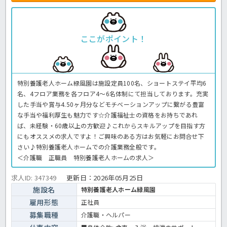
ここがポイント！
特別養護老人ホーム緑風園は施設定員100名、ショートステイ平均6
名、4フロア業務を各フロア4～6名体制にて担当しております。充実
した手当や賞与4.50ヶ月分などモチベーションアップに繋がる豊富
な手当や福利厚生も魅力です☆介護福祉士の資格をお持ちであれ
ば、未経験・60歳以上の方歓迎♪これからスキルアップを目指す方
にもオススメの求人ですよ！ご興味のある方はお気軽にお問合せ下
さい♪特別養護老人ホームでの介護業務全般です。
＜介護職 正職員 特別養護老人ホームの求人＞
求人ID: 347349
更新日：
2026年05月25日
施設名
特別養護老人ホーム緑風園
雇用形態
正社員
募集職種
介護職・ヘルパー