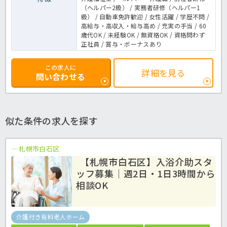
（ヘルパー2級） / 実務者研修（ヘルパー1
級） / 自動車免許歓迎 / 女性活躍 / 学歴不問 /
高給与・高収入・給与高め / 充実の手当 / 60
歳代OK / 未経験OK / 無資格OK / 資格問わず
正社員 / 賞与・ボーナスあり
この求人に
詳細を見る
問い合わせる
似た条件の求人を探す
札幌市白石区
【札幌市白石区】入浴介助スタ
ッフ募集｜週2日・1日3時間から
相談OK
介護付き有料老人ホーム