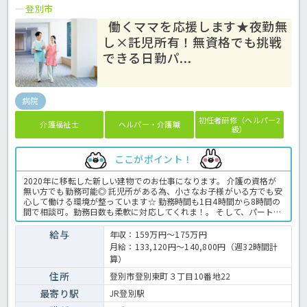
登別市
働くママを応援します★夜勤無
し×託児所有！無資格でも挑戦
できる日勤パ...
病院
初任者研修（ヘルパー2
介護福祉士
ヘルパー・介護職
級）
ここがポイント！
2020年に移転した新しい建物でのお仕事になります。 介護の資格が
無い方でも勤務可能◎ 託児所がある為、小さなお子様がいる方でも安
心して働ける環境が整っています☆ 勤務時間も1日4時間から8時間の
間で相談可。勤務日数も柔軟に対応してくれま！。 そして、パートさ
んでも週30時間以上勤務の方には、社会保険もついて且つ、賞与の支
給あり。 働くモチベーションも高めることができますね♪ まずはお
給与
年収：159万円～175万円
気軽にほっ介護までお問い合わせください。 病院での看護助手業務全
月給：133,120円～140,800円（週32時間計
般です。 ＜看護助手 非常勤 病院の求人＞
算）
住所
登別市登別東町３丁目10番地22
最寄り駅
JR登別駅