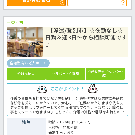
登別市
【派遣/登別市】☆夜勤なし☆
日勤＆週3日～から相談可能です
♪
住宅型有料老人ホーム
初任者研修（ヘルパー2
介護福祉士
ヘルパー・介護職
級）
ここがポイント！
介護の資格をお持ちではない方も歓迎！無資格の方は就業前に基礎的
な研修を受けていただくので、安心してご勤務いただけます◎先輩ス
タッフも優しくフォローしてくれる職場ですので、不安なく介護の仕
事をスタートできますね♪ もちろん、介護の資格や経験をお持ちの方
は即戦力として優遇します★シフトは柔軟に相談できますので、これ
までご家庭の事情などで就業を諦めていた方も、ご自身のペースで無
給与
時給：1,260円～1,400円
理なく働けますよ！お気軽にほっ介護までお問い合わせください♪住
※資格・経験考慮
宅型有料老人ホームでの介護業務全般です。 ＜介護職 派遣 有料老
通勤手当：あり
人ホームの求人＞