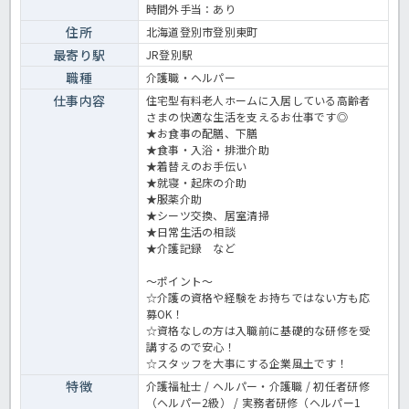
時間外手当：あり
住所
北海道登別市登別東町
最寄り駅
JR登別駅
職種
介護職・ヘルパー
仕事内容
住宅型有料老人ホームに入居している高齢者
さまの快適な生活を支えるお仕事です◎
★お食事の配膳、下膳
★食事・入浴・排泄介助
★着替えのお手伝い
★就寝・起床の介助
★服薬介助
★シーツ交換、居室清掃
★日常生活の相談
★介護記録 など
～ポイント～
☆介護の資格や経験をお持ちではない方も応
募OK！
☆資格なしの方は入職前に基礎的な研修を受
講するので安心！
☆スタッフを大事にする企業風土です！
特徴
介護福祉士 / ヘルパー・介護職 / 初任者研修
（ヘルパー2級） / 実務者研修（ヘルパー1