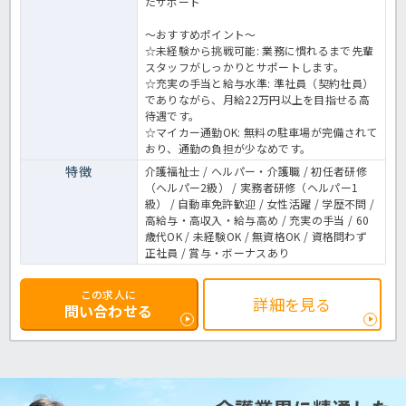
たサポート
～おすすめポイント～
☆未経験から挑戦可能: 業務に慣れるまで先輩
スタッフがしっかりとサポートします。
☆充実の手当と給与水準: 準社員（契約社員）
でありながら、月給22万円以上を目指せる高
待遇です。
☆マイカー通勤OK: 無料の駐車場が完備されて
おり、通勤の負担が少なめです。
特徴
介護福祉士 / ヘルパー・介護職 / 初任者研修
（ヘルパー2級） / 実務者研修（ヘルパー1
級） / 自動車免許歓迎 / 女性活躍 / 学歴不問 /
高給与・高収入・給与高め / 充実の手当 / 60
歳代OK / 未経験OK / 無資格OK / 資格問わず
正社員 / 賞与・ボーナスあり
この求人に
詳細を見る
問い合わせる