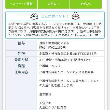
ヘルパー・介護職
定年なし
50代OK
ここがポイント！
入浴介助を専門に担当するパートスタッフの募集です。 勤務は1日3時
間から相談でき、週2日から無理なく働けます。 未経験の方には丁寧
な指導があり、資格取得支援制度も利用できます。 介護の仕事を始め
たい方や、短時間勤務を希望する方にも応募しやすい求人です。 働き
ながら介護資格の取得を目指したい方にも適した環境です。 ＜介護
職 パート 有老の求人＞
給与
月給：稼働時間による
時給：時給1,160円
住所
北海道札幌市白石区北郷1条3丁目1番55号
最寄り駅
JR千歳線・函館本線 白石駅 徒歩10分
職種
介護職・ヘルパー
仕事内容
介護付有料老人ホームでの入浴介助業務
介護付有料老人ホームに入居されている方へ
の入浴介助を担当します。
主な業務
入浴介助
入浴に伴う介助業務