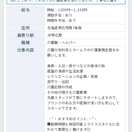
践できる環境です。運営法人は、北海道内で介護・福祉サービスを幅
広く展開する大手グループ♪安定した法人基盤のもと、安心して長く
給与
時給：1200円～1,330円
働きたい方にもおすすめです。施設ではスタッフ同士が連携しなが
通勤手当：あり
ら、ご入居者様が安心して快適に過ごせるようサポートしています。
時間外手当：あり
経験の浅い方やブランクのある方も、これまでの経験や資格を活かし
て働きたい方はぜひお気軽にお問い合わせください！有料老人ホーム
住所
北海道帯広市西7条南
での介護業務全般です。＜介護職員 派遣 有料老人ホームの求人＞
最寄り駅
JR帯広駅
職種
介護職・ヘルパー
仕事内容
介護付有料老人ホームでの介護業務全般をお
願いします。
食事・入浴・排せつなどの身体介助
居室の清掃や生活支援
レクリエーションの企画・実施
見守り・巡回
介護記録の作成
その他付随する介護業務
先輩スタッフが丁寧にサポートしますので、
ブランクのある方や経験が浅い方も安心して
スタートできます。
.・*・.おすすめポイント.・*・.
■勤務時間も相談可能♪ライフスタイルに合
わせて無理なく働けます◎