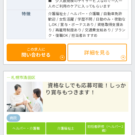
■ 少人数規模のデイサービスなので一人一
人のご利用のケアに入ってもらいます
特徴
介護福祉士 / ヘルパー・介護職 / 自動車免許
歓迎 / 女性活躍 / 学歴不問 / 日勤のみ・夜勤な
しOK / 賞与・ボーナスあり / 資格取得支援あ
り / 再雇用制度あり / 交通費支給あり / ブラン
ク・復職OK / 担当者おすすめ
この求人に
詳細を見る
問い合わせる
札幌市清田区
資格なしでも応募可能！しっか
り賞与もつきます！
病院
初任者研修（ヘルパー2
ヘルパー・介護職
介護福祉士
級）