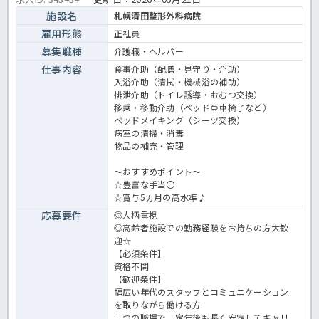
施設名
札幌清田整形外科病院
雇用形態
正社員
募集職種
介護職・ヘルパー
仕事内容
食事介助（配膳・見守り・介助）
入浴介助（清拭・機械浴の補助）
排泄介助（トイレ誘導・おむつ交換）
移乗・移動介助（ベッド⇔車椅子など）
ベッドメイキング（シーツ交換）
病室の清掃・消毒
物品の補充・管理
～おすすめポイント～
☆豊富な手当〇
☆賞与5ヵ月の高水準♪
応募要件
◎人柄重視
◎高齢者施設での勤務経験をお持ちの方大歓
迎☆
【必須条件】
資格不問
【歓迎条件】
幅広い年代のスタッフとコミュニケーション
を取りながら働ける方
一つの職場で、定年後も長く安定してキャリ