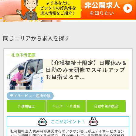
同じエリアから求人を探す
札幌市清田区
【介護福祉士限定】日曜休み＆
日勤のみ★研修でスキルアップ
も目指せるデ...
デイサービス・通所介護
介護福祉士
ヘルパー・介護職
自動車免許歓迎
ここがポイント！
社会福祉法人秀寿会が運営するケアタウン美しが丘デイサービスセン
ターは特養に併設する施設で、日々通われてくる利用者様の介護業務