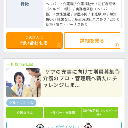
特徴
ヘルパー・介護職 / 介護福祉士 / 初任者研修
（ヘルパー2級） / 実務者研修（ヘルパー1
級） / 女性活躍 / 学歴不問 / 未経験OK / 無資
格OK / 残業なし / 駅近or送迎バスあり / 2交代
勤務 / 賞与・ボーナスあり
この求人に
詳細を見る
問い合わせる
札幌市清田区
ケアの充実に向けて増員募集◎
介護のプロ・管理職へ新たにチ
ャレンジしま...
グループホーム
初任者研修（ヘルパー2
介護福祉士
ヘルパー・介護職
級）
ここがポイント！