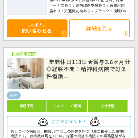
ボーナスあり / 資格取得支援あり / 再雇用制
度あり / 交通費支給あり / ブランク・復職OK
この求人に
詳細を見る
問い合わせる
札幌市清田区
年間休日113日★賞与3.8ヶ月分
◎経験不問！精神科病院で好条
件看護...
病院
学歴不問
ヘルパー・介護職
女性活躍
ここがポイント！
あしりべつ病院は、開設50年以上の歴史を持つ地域に根差した精神科
病院です。 病床数は現在316床。介護の資格や病院での業務経験がな