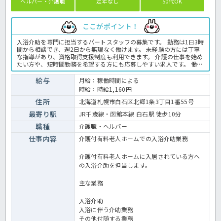
ヘルパー・介護職
定年なし
50代OK
ここがポイント！
入浴介助を専門に担当するパートスタッフの募集です。 勤務は1日3時
間から相談でき、週2日から無理なく働けます。 未経験の方には丁寧
な指導があり、資格取得支援制度も利用できます。 介護の仕事を始め
たい方や、短時間勤務を希望する方にも応募しやすい求人です。 働き
ながら介護資格の取得を目指したい方にも適した環境です。 ＜介護
職 パート 有老の求人＞
給与
月給：稼働時間による
時給：時給1,160円
住所
北海道札幌市白石区北郷1条3丁目1番55号
最寄り駅
JR千歳線・函館本線 白石駅 徒歩10分
職種
介護職・ヘルパー
仕事内容
介護付有料老人ホームでの入浴介助業務
介護付有料老人ホームに入居されている方へ
の入浴介助を担当します。
主な業務
入浴介助
入浴に伴う介助業務
その他付随する業務