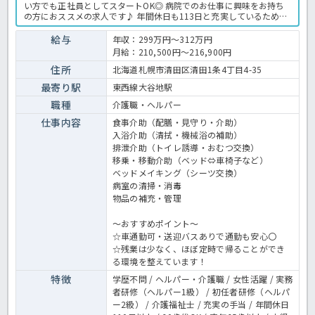
い方でも正社員としてスタートOK◎ 病院でのお仕事に興味をお持ち
の方におススメの求人です♪ 年間休日も113日と充実しているためプ
ライベートの時間もしっかり確保でき、 うれしい賞与は3.8ヶ月分と
高水準の好条件求人です。 まずはお気軽にほっ介護までお問い合わせ
給与
年収：299万円～312万円
くださいね。 病院での看護助手業務全般です。 ＜看護助手 正職
月給：210,500円～216,900円
員 病院の求人＞
住所
北海道札幌市清田区清田1条4丁目4-35
最寄り駅
東西線大谷地駅
職種
介護職・ヘルパー
仕事内容
食事介助（配膳・見守り・介助）
入浴介助（清拭・機械浴の補助）
排泄介助（トイレ誘導・おむつ交換）
移乗・移動介助（ベッド⇔車椅子など）
ベッドメイキング（シーツ交換）
病室の清掃・消毒
物品の補充・管理
～おすすめポイント～
☆車通勤可・送迎バスありで通勤も安心〇
☆残業は少なく、ほぼ定時で帰ることができ
る環境を整えています！
特徴
学歴不問 / ヘルパー・介護職 / 女性活躍 / 実務
者研修（ヘルパー1級） / 初任者研修（ヘルパ
ー2級） / 介護福祉士 / 充実の手当 / 年間休日