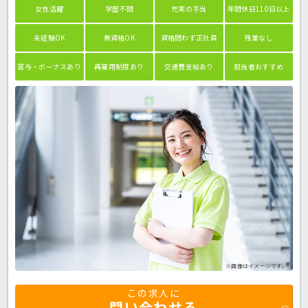
女性活躍
学歴不問
充実の手当
年間休日110日以上
未経験OK
無資格OK
資格問わず正社員
残業なし
賞与・ボーナスあり
再雇用制度あり
交通費支給あり
担当者おすすめ
※画像はイメージです。
この求人に
問い合わせる