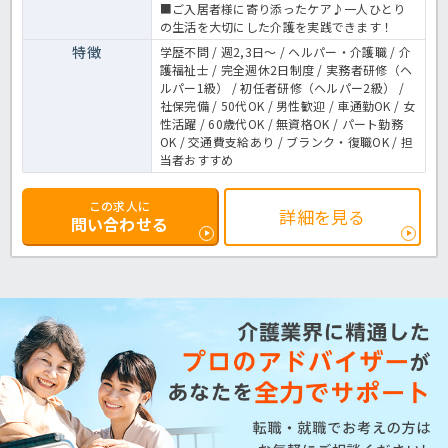
■ご入居者様に寄り添ったケア♪一人ひとり
の生活を大切にした介護を実践できます！
特徴
学歴不問 / 週2,3日～ / ヘルパー・介護職 / 介
護福祉士 / 完全週休2日制度 / 実務者研修（ヘ
ルパー1級） / 初任者研修（ヘルパー2級） /
社保完備 / 50代OK / 男性歓迎 / 車通勤OK / 女
性活躍 / 60歳代OK / 無資格OK / パート勤務
OK / 交通費支給あり / ブランク・復職OK / 担
当者おすすめ
この求人に
詳細を見る
問い合わせる