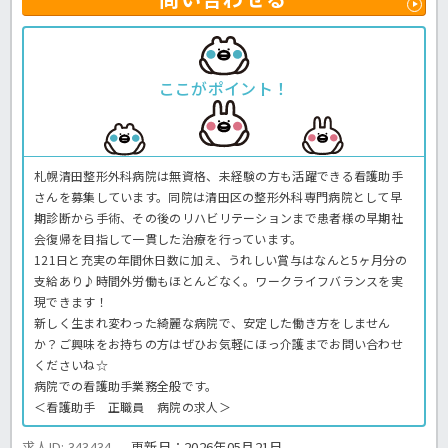
ここがポイント！
札幌清田整形外科病院は無資格、未経験の方も活躍できる看護助手
さんを募集しています。同院は清田区の整形外科専門病院として早
期診断から手術、その後のリハビリテーションまで患者様の早期社
会復帰を目指して一貫した治療を行っています。
121日と充実の年間休日数に加え、うれしい賞与はなんと5ヶ月分の
支給あり♪時間外労働もほとんどなく。ワークライフバランスを実
現できます！
新しく生まれ変わった綺麗な病院で、安定した働き方をしません
か？ご興味をお持ちの方はぜひお気軽にほっ介護までお問い合わせ
くださいね☆
病院での看護助手業務全般です。
＜看護助手 正職員 病院の求人＞
求人ID: 343434
更新日：
2026年05月21日