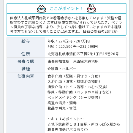
ここがポイント！
医療法人札幌平岡病院では看護助手さんを募集しています！資格や経
験問わずご応募ＯＫ♪ まずは簡単な業務から行っていただき、ベテラ
ン職員の丁寧な指導により、少しずつ身に着けていけますので未経験
者の方でも安心して働くことが出来ますよ。 日勤と夜勤の2交代勤務
の為、生活リズムも整えやすく無理なく働いていただけます。 契約職
員としての採用ですが、うれしい賞与もしっかり支給あり！ ご興味を
給与
年収：274万円～287万円
お持ちでしたらお気軽にほっ介護までお問い合わせくださいね。病院
月給：220,500円～231,500円
での介護業務全般です。 ＜介護職 準職員 病院の求人＞
住所
北海道札幌市清田区平岡2条1丁目15番20号
最寄り駅
東豊線福住駅 東西線大谷地駅
職種
介護職・ヘルパー
仕事内容
食事介助（配膳・見守り・介助）
入浴介助（清拭・機械浴の補助）
排泄介助（トイレ誘導・おむつ交換）
移乗・移動介助（ベッド⇔車椅子など）
ベッドメイキング（シーツ交換）
病室の清掃・消毒
物品の補充・管理
～おすすめポイント～
☆地下鉄南郷１８丁目駅・新さっぽろ駅から
職員専用送迎バスあり〇