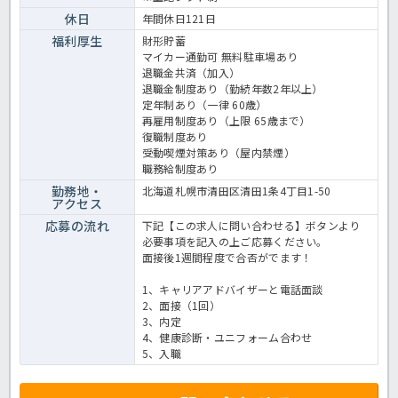
休日
年間休日121日
福利厚生
財形貯蓄
マイカー通勤可 無料駐車場あり
退職金共済（加入）
退職金制度あり（勤続年数2年以上）
定年制あり（一律 60歳）
再雇用制度あり（上限 65歳まで）
復職制度あり
受動喫煙対策あり（屋内禁煙）
職務給制度あり
勤務地・
北海道札幌市清田区清田1条4丁目1-50
アクセス
応募の流れ
下記【この求人に問い合わせる】ボタンより
必要事項を記入の上ご応募ください。
面接後1週間程度で合否がでます！
1、キャリアアドバイザーと電話面談
2、面接（1回）
3、内定
4、健康診断・ユニフォーム合わせ
5、入職