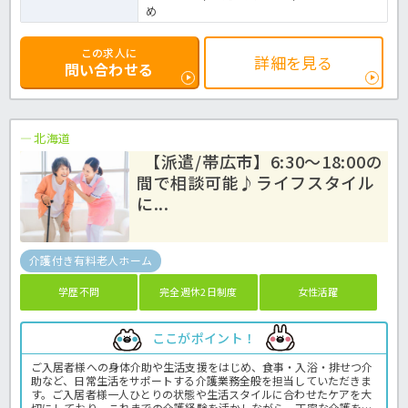
め
この求人に
詳細を見る
問い合わせる
北海道
【派遣/帯広市】6:30～18:00の
間で相談可能♪ライフスタイル
に...
介護付き有料老人ホーム
学歴不問
完全週休2日制度
女性活躍
ここがポイント！
ご入居者様への身体介助や生活支援をはじめ、食事・入浴・排せつ介
助など、日常生活をサポートする介護業務全般を担当していただきま
す。ご入居者様一人ひとりの状態や生活スタイルに合わせたケアを大
切にしており、これまでの介護経験を活かしながら、丁寧な介護を実