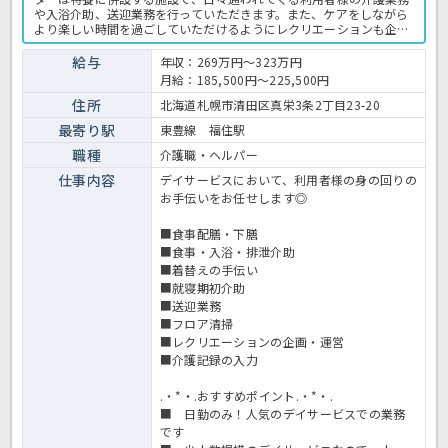
や入浴介助、送迎業務を行っていただきます。また、ケアをしながら
より楽しい時間を過ごしていただけるようにレクリエーションも企画
実施しています！月一回程度研修もあり希望があれば外部研修にも参
加できるので、お仕事をしながら自身のスキルアップの機会もありま
給与
年収：269万円～323万円
す♪賞与もしっかりあり、日曜日お休みになので家庭と両立しながら
月給：185,500円～225,500円
日勤のみでお仕事を探しているという方にはオススメの求人！気にな
る方はほっ介護までお気軽にお問い合わせください。デイサービスで
住所
北海道札幌市清田区真栄3条2丁目23-20
の介護業務全般です。＜介護職 正職員 デイの求人＞
最寄り駅
東豊線 福住駅
職種
介護職・ヘルパー
仕事内容
デイサービスにおいて、利用者様の身の回りの
お手伝いをお任せします◎
■食事配膳・下膳
■食事・入浴・排泄介助
■着替えの手伝い
■就寝期初介助
■送迎業務
■フロア清掃
■レクリエーションの企画・運営
■介護記録の入力
.・*・.おすすめポイント.・*・.
■ 日勤のみ！人気のデイサービスでの業務
です