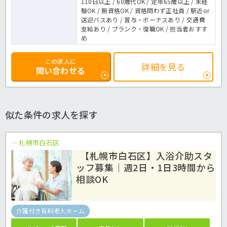
110日以上 / 60歳代OK / 定年65歳以上 / 未経
験OK / 無資格OK / 資格問わず正社員 / 駅近or
送迎バスあり / 賞与・ボーナスあり / 交通費
支給あり / ブランク・復職OK / 担当者おすす
め
この求人に
詳細を見る
問い合わせる
似た条件の求人を探す
札幌市白石区
【札幌市白石区】入浴介助スタ
ッフ募集｜週2日・1日3時間から
相談OK
介護付き有料老人ホーム