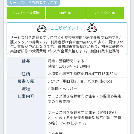
サービス付き高齢者向け住宅
ヘルパー・介護職
50代OK
フリーターOK
ここがポイント！
サービス付き高齢者向け住宅と小規模多機能型居宅介護で勤務する介
護スタッフの募集です。 利用者様は自立度の高い方が多く、見守りや
生活支援が中心となります。 資格取得支援制度があり、初任者研修や
実務者研修の受講費用は法人が全額負担します。 勤務日数や勤務時間
も相談できるため、扶養内勤務や家庭との両立を目指す方にもおすす
めです。 介護の知識や技術を身につけながら働きたい方は、ぜひご応
給与
月給：勤務時間による
募ください。 ＜介護職 パート サ高住の求人＞
時給：1,075円～1,200円
住所
北海道札幌市手稲区明日風4丁目15番50号
最寄り駅
JRバス「明日風3丁目」バス停 徒歩5分
職種
介護職・ヘルパー
仕事内容
サービス付き高齢者向け住宅・小規模多機能
での介護業務
サービス付き高齢者向け住宅（定員19名）
と、併設する小規模多機能型居宅介護（定員
24名）でのお仕事です。
主な業務