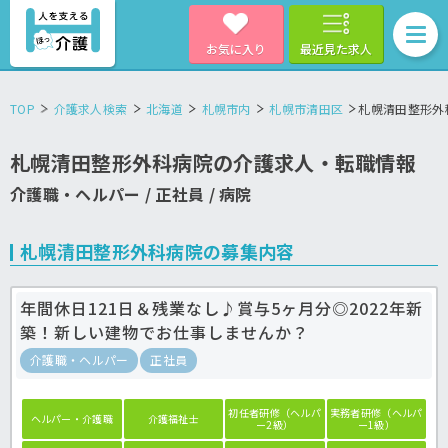
お気に入り
最近見た求人
TOP
介護求人検索
北海道
札幌市内
札幌市清田区
札幌清田整形外
札幌清田整形外科病院の介護求人・転職情報
介護職・ヘルパー / 正社員 / 病院
札幌清田整形外科病院の募集内容
年間休日121日＆残業なし♪賞与5ヶ月分◎2022年新
築！新しい建物でお仕事しませんか？
介護職・ヘルパー
正社員
初任者研修（ヘルパ
実務者研修（ヘルパ
ヘルパー・介護職
介護福祉士
ー2級）
ー1級）