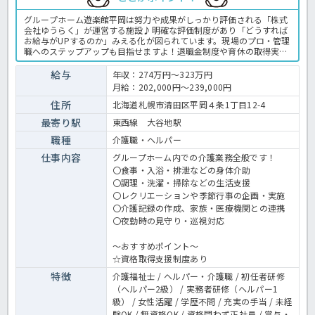
グループホーム遊楽館平岡は努力や成果がしっかり評価される「株式
会社ゆうらく」が運営する施設♪明確な評価制度があり「どうすれば
お給与がUPするのか」みえる化が図られています。現場のプロ・管理
職へのステップアップも目指せますよ！退職金制度や育休の取得実績
など安心の福利厚生もしっかり完備◎長くご活躍頂ける職場で、一緒
にお仕事しませんか？ グルホでの介護業務全般です。 ＜介護職 正
給与
年収：274万円～323万円
職員 グループホームの求人＞
月給：202,000円～239,000円
住所
北海道札幌市清田区平岡４条1丁目12-4
最寄り駅
東西線 大谷地駅
職種
介護職・ヘルパー
仕事内容
グループホーム内での介護業務全般です！
〇食事・入浴・排泄などの身体介助
〇調理・洗濯・掃除などの生活支援
〇レクリエーションや季節行事の企画・実施
〇介護記録の作成、家族・医療機関との連携
〇夜勤時の見守り・巡視対応
～おすすめポイント～
☆資格取得支援制度あり
特徴
介護福祉士 / ヘルパー・介護職 / 初任者研修
（ヘルパー2級） / 実務者研修（ヘルパー1
級） / 女性活躍 / 学歴不問 / 充実の手当 / 未経
験OK / 無資格OK / 資格問わず正社員 / 賞与・