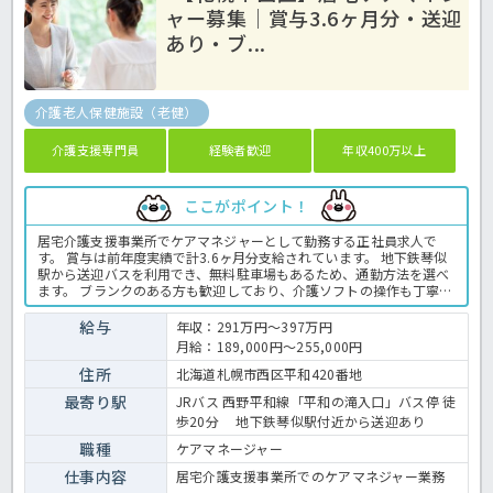
ャー募集｜賞与3.6ヶ月分・送迎
あり・ブ...
介護老人保健施設（老健）
介護支援専門員
経験者歓迎
年収400万以上
ここがポイント！
居宅介護支援事業所でケアマネジャーとして勤務する正社員求人で
す。 賞与は前年度実績で計3.6ヶ月分支給されています。 地下鉄琴似
駅から送迎バスを利用でき、無料駐車場もあるため、通勤方法を選べ
ます。 ブランクのある方も歓迎しており、介護ソフトの操作も丁寧に
教えてもらえる環境です。 ご利用者様やご家族の相談に寄り添い、ケ
アプラン作成やサービス調整を担当します。 年間休日は114日あり、
給与
年収：291万円～397万円
時間外勤務もありません。 地下鉄琴似駅から送迎バスを利用できるほ
月給：189,000円～255,000円
か、無料駐車場も完備しています。 ブランクがある方も応募できます
ので、新しい環境で再スタートしたい方にもおすすめです。 ＜ケアマ
住所
北海道札幌市西区平和420番地
ネジャー 正職員 老健の求人＞
最寄り駅
JRバス 西野平和線「平和の滝入口」バス停 徒
歩20分 地下鉄琴似駅付近から送迎あり
職種
ケアマネージャー
仕事内容
居宅介護支援事業所でのケアマネジャー業務