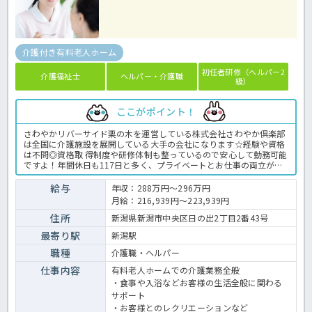
介護付き有料老人ホーム
初任者研修（ヘルパー2
介護福祉士
ヘルパー・介護職
級）
ここがポイント！
さわやかリバーサイド栗の木を運営している株式会社さわやか倶楽部
は全国に介護施設を展開している大手の会社になります☆経験や資格
は不問◎資格取 得制度や研修体制も整っているので安心して勤務可能
ですよ！年間休日も117日と多く、プライベートとお仕事の両立が可
能な環境になります☆定年が65歳で長く勤務することも可能で、65歳
以降も条件面は変わらずに働けるので安心の職場です〇求人が気にな
給与
年収：288万円～296万円
る方は是非ほっ介護までお問い合わせください！有料老人ホームでの
月給：216,939円～223,939円
介護業務全般です。＜介護職 正職員 有料老人ホームの求人＞
住所
新潟県新潟市中央区日の出2丁目2番43号
最寄り駅
新潟駅
職種
介護職・ヘルパー
仕事内容
有料老人ホームでの介護業務全般
・食事や入浴などお客様の生活全般に関わる
サポート
・お客様とのレクリエーションなど