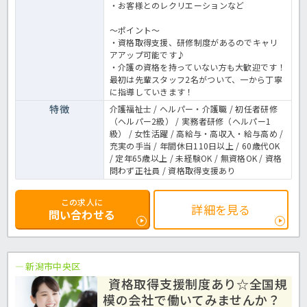
・お客様とのレクリエーションなど
～ポイント～
・資格取得支援、研修制度があるのでキャリ
アアップ可能です♪
・介護の資格を持っていない方も大歓迎です！
最初は先輩スタッフ2名がついて、一から丁寧
に指導していきます！
特徴
介護福祉士 / ヘルパー・介護職 / 初任者研修
（ヘルパー2級） / 実務者研修（ヘルパー1
級） / 女性活躍 / 高給与・高収入・給与高め /
充実の手当 / 年間休日110日以上 / 60歳代OK
/ 定年65歳以上 / 未経験OK / 無資格OK / 資格
問わず正社員 / 資格取得支援あり
この求人に
詳細を見る
問い合わせる
新潟市中央区
資格取得支援制度あり☆全国規
模の会社で働いてみませんか？