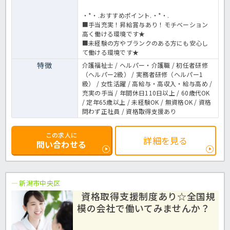
・*・.おすすめポイント.・*・.
■手当充実！昇給賞与あり！モチベーション
高く働ける環境です★
■未経験の方やブランクのある方にも安心し
て働ける環境です★
特徴
介護福祉士 / ヘルパー・介護職 / 初任者研修
（ヘルパー2級） / 実務者研修（ヘルパー1
級） / 女性活躍 / 高給与・高収入・給与高め /
充実の手当 / 年間休日110日以上 / 60歳代OK
/ 定年65歳以上 / 未経験OK / 無資格OK / 資格
問わず正社員 / 資格取得支援あり
この求人に
詳細を見る
問い合わせる
新潟市中央区
資格取得支援制度あり☆全国規
模の会社で働いてみませんか？