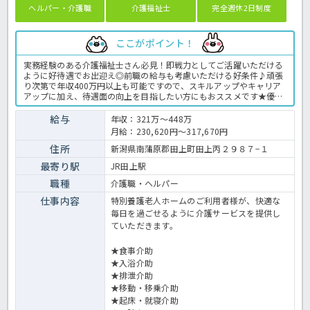
ヘルパー・介護職
介護福祉士
完全週休2日制度
ここがポイント！
実務経験のある介護福祉士さん必見！即戦力としてご活躍いただける
ように好待遇でお出迎え◎前職の給与も考慮いただける好条件♪頑張
り次第で年収400万円以上も可能ですので、スキルアップやキャリア
アップに加え、待遇面の向上を目指したい方にもおススメです★優し
いゆっくりとした介護を実践する定員100名の従来型特養で、あなた
の経験を活かして働いてみませんか？年間休日124日と豊富で有休消
給与
年収：321万～448万
化率も高い法人ですので、プライベートも充実間違いなし♪残業も月
月給：230,620円～317,670円
平均で2時間程度なので、独身の方も子育て世代の方も安心して勤務
いただけます◎お問い合わせはほっ介護まで！特養での介護業務全般
住所
新潟県南蒲原郡田上町田上丙２９８７−１
です。 ＜介護職 正職員 特養の求人＞
最寄り駅
JR田上駅
職種
介護職・ヘルパー
仕事内容
特別養護老人ホームのご利用者様が、快適な
毎日を過ごせるように介護サービスを提供し
ていただきます。
★食事介助
★入浴介助
★排泄介助
★移動・移乗介助
★起床・就寝介助