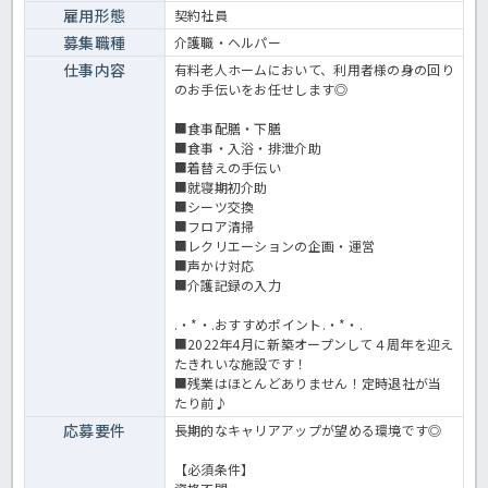
雇用形態
契約社員
募集職種
介護職・ヘルパー
仕事内容
有料老人ホームにおいて、利用者様の身の回り
のお手伝いをお任せします◎
■食事配膳・下膳
■食事・入浴・排泄介助
■着替えの手伝い
■就寝期初介助
■シーツ交換
■フロア清掃
■レクリエーションの企画・運営
■声かけ対応
■介護記録の入力
.・*・.おすすめポイント.・*・.
■2022年4月に新築オープンして４周年を迎え
たきれいな施設です！
■残業はほとんどありません！定時退社が当
たり前♪
応募要件
長期的なキャリアアップが望める環境です◎
【必須条件】