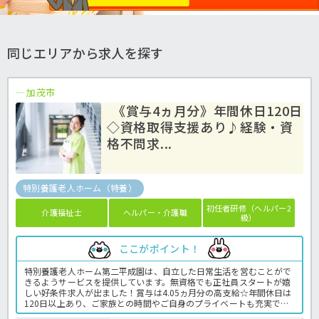
同じエリアから求人を探す
加茂市
《賞与4ヵ月分》年間休日120日
◇資格取得支援あり♪経験・資
格不問求...
特別養護老人ホーム（特養）
初任者研修（ヘルパー2
介護福祉士
ヘルパー・介護職
級）
ここがポイント！
特別養護老人ホーム第二平成園は、自立した日常生活を営むことがで
きるようサービスを提供しています。無資格でも正社員スタートが嬉
しい好条件求人が出ました！賞与は4.05ヵ月分の高支給☆年間休日は
120日以上あり、ご家族との時間やご自身のプライベートも充実でき
ます！経験の無い方でも経験豊富な職員が丁寧に指導しますので、安