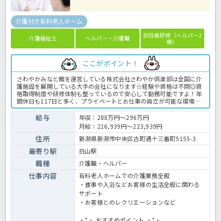
介護付き有料老人ホーム
初任者研修（ヘルパー2
介護福祉士
ヘルパー・介護職
級）
ここがポイント！
さわやかみなと館を運営している株式会社さわやか倶楽部は全国に介
護施設を展開している大手の会社になります☆経験や資格は不問◎資
格取得制度や研修体制も整っているので安心して勤務可能ですよ！年
間休日も117日と多く、プライベートとお仕事の両立が可能な環境に
なります☆定年が65歳で長く勤務することも可能で、65歳以降も条件
面は変わらずに働けるので安心の職場です〇求人が気になる方は是非
給与
年収：288万円～296万円
ほっ介護までお問い合わせください！有料老人ホームでの介護業務全
月給：216,939円～223,939円
般です。＜介護職 正職員 有料老人ホームの求人＞
住所
新潟県新潟市中央区古町通十三番町5155-3
最寄り駅
白山駅
職種
介護職・ヘルパー
仕事内容
有料老人ホームでの介護業務全般
・食事や入浴などお客様の生活全般に関わる
サポート
・お客様とのレクリエーションなど
・*・.おすすめポイント.・*・.