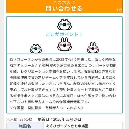
この求人に
問い合わせる
ここがポイント！
あさひガーデンかも寿楽園は2022年4月に開設した、新しく綺麗な
有料老人ホーム♪全45居室の入居者様の日常生活のサポートや機能
訓練、レクリエーション業務をお願いします。看護体制の充実など
多職種連携で質の高いチームケアを実践している当施設。より深く
知識や技術の習得したい方はもちろん、経験の浅い方も働きやすく
安心してお仕事ができますよ！契約社員スタートで高給与が目指せ
る好条件求人♪ご興味のある方はお早目にほっ介護までお問い合わ
せ下さい！有料老人ホームでの介護業務全般です。
＜介護職 契約職員 有料老人ホームの求人＞
求人ID: 336143
更新日：
2026年05月24日
施設名
あさひガーデンかも寿楽園