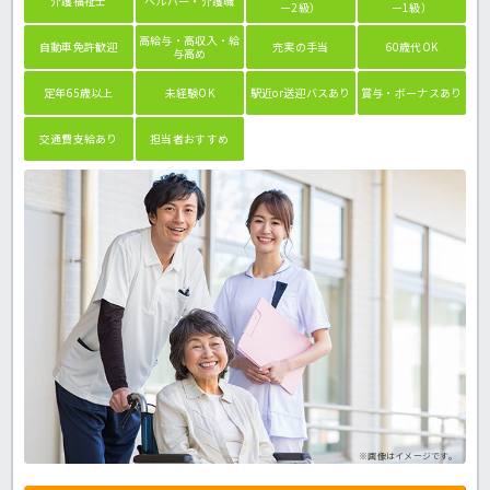
介護福祉士
ヘルパー・介護職
ー2級）
ー1級）
高給与・高収入・給
自動車免許歓迎
充実の手当
60歳代OK
与高め
定年65歳以上
未経験OK
駅近or送迎バスあり
賞与・ボーナスあり
交通費支給あり
担当者おすすめ
※画像はイメージです。