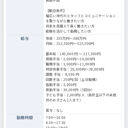
資格不問
【歓迎条件】
幅広い年代のスタッフとコミュニケーション
を取りながら働きたい方
将来を見据えて長く働きたい方
経験を活かして勤務したい方
給与
年収：255万円～388万円
月給：212,500円～323,500円
基本給：145,000 円 〜 217,000円
資格手当：2,000円～10,000円
職務手当：3,000円～11,000円
特定改善手当：20,000円～38,000円
調整 手当： 8,500 円
回数手当：250円/回（土日勤務）
皆勤手当：3,000円
夜勤手当：30,000円（5回分）
子ども手当：2,000円/人（高校生以下の未就
労のお子さん2人まで）
賞与：なし
勤務時間
7:00～16:00
8:30～17:30
10:00～19:00