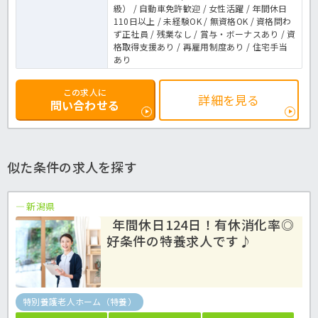
級） / 自動車免許歓迎 / 女性活躍 / 年間休日
110日以上 / 未経験OK / 無資格OK / 資格問わ
ず正社員 / 残業なし / 賞与・ボーナスあり / 資
格取得支援あり / 再雇用制度あり / 住宅手当
あり
この求人に
詳細を見る
問い合わせる
似た条件の求人を探す
新潟県
年間休日124日！有休消化率◎
好条件の特養求人です♪
特別養護老人ホーム（特養）