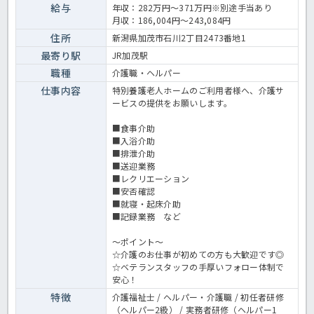
心してお仕事を始めることができます◎資格取得の際には特別休暇や
給与
年収：282万円～371万円※別途手当あり
助成制度など法人がバックアップしてくださいますよ！ご興味があり
月収：186,004円～243,084円
ましたら是非ほっ介護までお問合せ下さいね！特養での介護業務全般
です。 ＜介護職 正社員 特養の求人＞
住所
新潟県加茂市石川2丁目2473番地1
最寄り駅
JR加茂駅
職種
介護職・ヘルパー
仕事内容
特別養護老人ホームのご利用者様へ、介護サ
ービスの提供をお願いします。
■食事介助
■入浴介助
■排泄介助
■送迎業務
■レクリエーション
■安否確認
■就寝・起床介助
■記録業務 など
～ポイント～
☆介護のお仕事が初めての方も大歓迎です◎
☆ベテランスタッフの手厚いフォロー体制で
安心！
特徴
介護福祉士 / ヘルパー・介護職 / 初任者研修
（ヘルパー2級） / 実務者研修（ヘルパー1