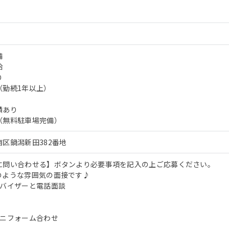
備
給
り
（勤続1年以上）
績あり
（無料駐車場完備）
区鍋潟新田382番地
に問い合わせる】ボタンより必要事項を記入の上ご応募ください。
のような雰囲気の面接です♪
ドバイザーと電話面談
ユニフォーム合わせ