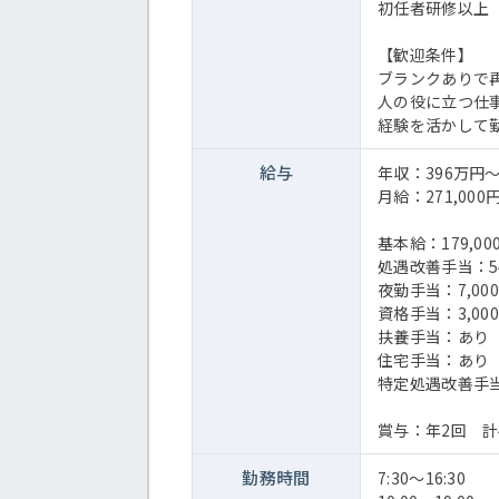
初任者研修以上
【歓迎条件】
ブランクありで
人の役に立つ仕
経験を活かして
給与
年収：396万円
月給：271,000円
基本給：179,000 
処遇改善手当：54
夜勤手当：7,00
資格手当：3,000
扶養手当：あり
住宅手当：あり
特定処遇改善手当
賞与：年2回 計
勤務時間
7:30～16:30