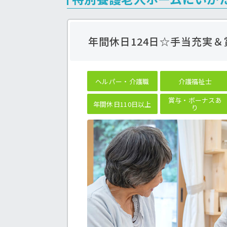
年間休日124日☆手当充実
ヘルパー・介護職
介護福祉士
賞与・ボーナスあ
年間休日110日以上
り