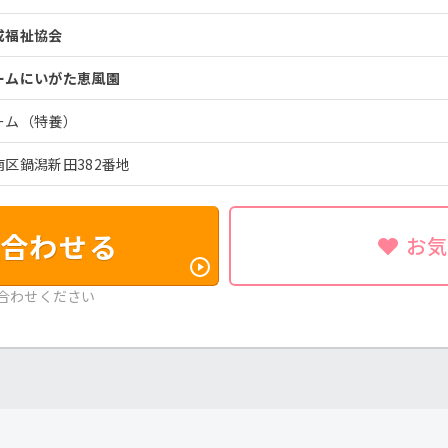
成福祉協会
ームにいがた恵風園
ーム（特養）
区鍋潟新田382番地
合わせる
お
合わせください