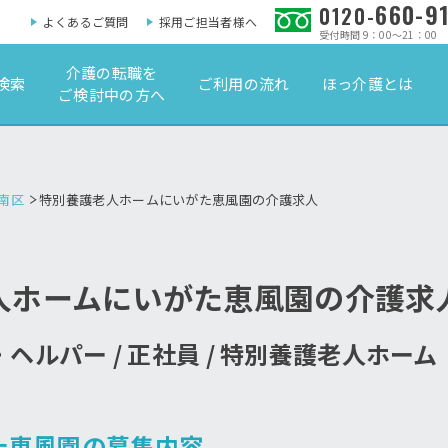
660-9
0120-
よくあるご質問
採用ご担当者様へ
受付時間 9：00～21：00
介護の転職を
検索
ご利用の流れ
ほっ介護とは
ご検討中の方へ
南区
特別養護老人ホームにいがた恵風園の介護求人
人ホームにいがた恵風園の介護求
ヘルパー / 正社員 / 特別養護老人ホー
た恵風園の募集内容