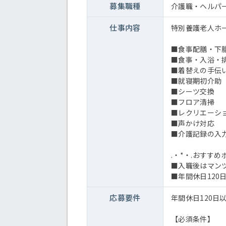
募集職種
介護職・ヘルパ
仕事内容
特別養護老人ホ
■食事配膳・下
■食事・入浴・
■着替えの手伝
■就寝期初介助
■シーツ交換
■フロア清掃
■レクリエーシ
■声かけ対応
■介護記録の入
.・*・.おすすめ
■入職後はマン
■年間休日120
応募要件
年間休日120
【必須条件】