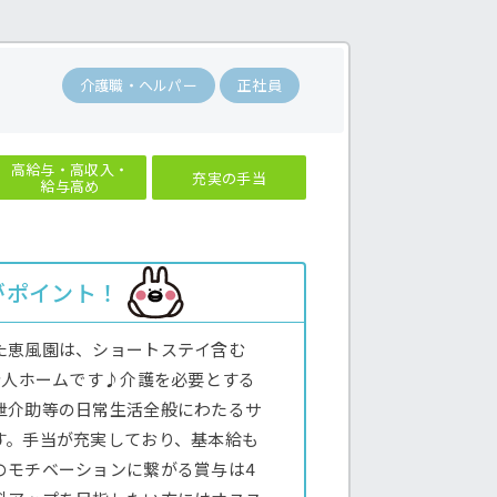
介護職・ヘルパー
正社員
高給与・高収入・
充実の手当
給与高め
がポイント！
た恵風園は、ショートステイ含む
老人ホームです♪介護を必要とする
泄介助等の日常生活全般にわたるサ
す。手当が充実しており、基本給も
のモチベーションに繋がる賞与は4