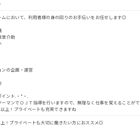
ー
ームにおいて、利用者様の身の回りのお手伝いをお任せします◎
膳
排泄介助
い
ョンの企画・運営
力
ポイント.・*・.
ツーマンでＯＪＴ指導を行いますので、無理なく仕事を覚えることがで
日以上！プライベートも充実できますね
日以上！プライベートも大切に働きたい方におススメ◎