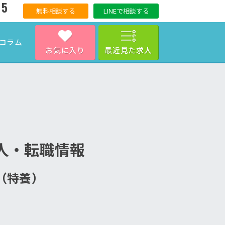
15
無料相談する
LINEで相談する
コラム
お気に入り
最近見た求人
人・転職情報
ム（特養）