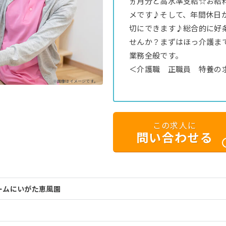
ヵ月分と高水準支給☆お給
メです♪そして、年間休日が
切にできます♪総合的に好
せんか？まずはほっ介護ま
業務全般です。
＜介護職 正職員 特養の
※画像はイメージです。
この求人に
問い合わせる
ームにいがた恵風園