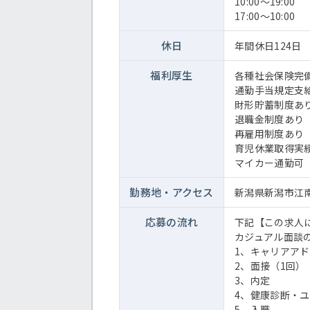
10:00～19:00
17:00～10:00
休日
年間休日124日
福利厚生
各種社会保険完
通勤手当規定支
財形貯蓄制度あ
退職金制度あり
再雇用制度あり
育児休業取得実
マイカー通勤可
勤務地・
アクセス
新潟県新潟市江南
応募の流れ
下記【この求人
カジュアル面談
1、キャリアア
2、面接（1回）
3、内定
4、健康診断・
5、入職