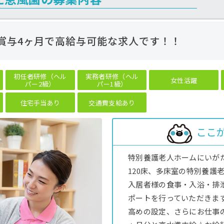
＆賞与4ヶ月で高給与可能な求人です！！
初任者研修（ヘル
実務者研修（ヘル
女性活躍
パー2級）
パー1級）
住宅手当あり
交通費支給あり
ここ
特別養護老人ホームにいが
120床、多床室の特別養護
入居者様の食事・入浴・排
ポートを行っていただきま
高めの設定、さらにお仕事