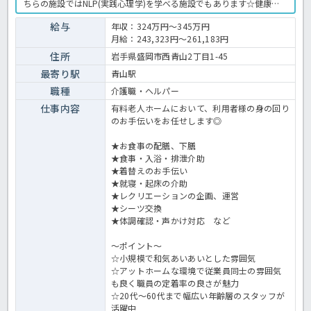
ちらの施設ではNLP(実践心理学)を学べる施設でもあります☆健康に
留意した設備も整え、職員さんも元気に勤務できる環境づくりに力を
入れているのも魅力の一つです！！気になる方はお気軽にほっ介護ま
給与
年収：324万円～345万円
でお問い合わせください！有料老人ホームでの介護業務全般です。 ＜
月給：243,323円～261,183円
介護職 正職員 有料老人ホームの求人＞
住所
岩手県盛岡市西青山2丁目1-45
最寄り駅
青山駅
職種
介護職・ヘルパー
仕事内容
有料老人ホームにおいて、利用者様の身の回り
のお手伝いをお任せします◎
★お食事の配膳、下膳
★食事・入浴・排泄介助
★着替えのお手伝い
★就寝・起床の介助
★レクリエーションの企画、運営
★シーツ交換
★体調確認・声かけ対応 など
～ポイント～
☆小規模で和気あいあいとした雰囲気
☆アットホームな環境で従業員同士の雰囲気
も良く職員の定着率の良さが魅力
☆20代～60代まで幅広い年齢層のスタッフが
活躍中