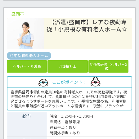
盛岡市
【派遣/盛岡市】レアな夜勤専
従！小規模な有料老人ホーム☆
住宅型有料老人ホーム
初任者研修（ヘルパー2
ヘルパー・介護職
介護福祉士
級）
ここがポイント！
岩手県盛岡市青山の定員10名の有料老人ホームでの夜勤専従です。夜
間帯の見守りと合わせて、食事排せつの介助を行い利用者様が快適に
過ごせるようサポートをお願いします。小規模な施設の為、利用者様
と職員の距離感が近いアットホームな環境です！夜勤にブランクがあ
る方も優しく教えていただける環境がございますのでご安心くださ
い！月10～13回の間の勤務となり、お休みは事前にご相談可能ですの
給与
時給：1,260円～1,330円
で気になる方はお気軽にお問い合わせください！有料老人ホームでの
※資格・経験考慮
介護業務全般です。＜介護職 派遣 有料老人ホームの求人＞
通勤手当：あり
時間外手当：あり