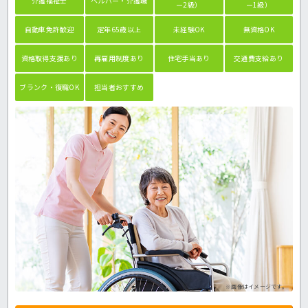
介護福祉士
ヘルパー・介護職
ー2級）
ー1級）
自動車免許歓迎
定年65歳以上
未経験OK
無資格OK
資格取得支援あり
再雇用制度あり
住宅手当あり
交通費支給あり
ブランク・復職OK
担当者おすすめ
※画像はイメージです。