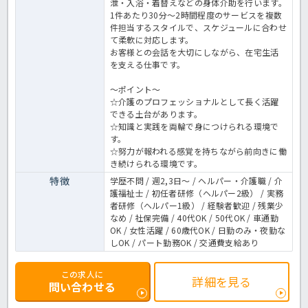
泄・入浴・着替えなどの身体介助を行います。
1件あたり30分～2時間程度のサービスを複数
件担当するスタイルで、スケジュールに合わせ
て柔軟に対応します。
お客様との会話を大切にしながら、在宅生活
を支える仕事です。
～ポイント～
☆介護のプロフェッショナルとして長く活躍
できる土台があります。
☆知識と実践を両輪で身につけられる環境で
す。
☆努力が報われる感覚を持ちながら前向きに働
き続けられる環境です。
特徴
学歴不問 / 週2,3日～ / ヘルパー・介護職 / 介
護福祉士 / 初任者研修（ヘルパー2級） / 実務
者研修（ヘルパー1級） / 経験者歓迎 / 残業少
なめ / 社保完備 / 40代OK / 50代OK / 車通勤
OK / 女性活躍 / 60歳代OK / 日勤のみ・夜勤な
しOK / パート勤務OK / 交通費支給あり
この求人に
詳細を見る
問い合わせる