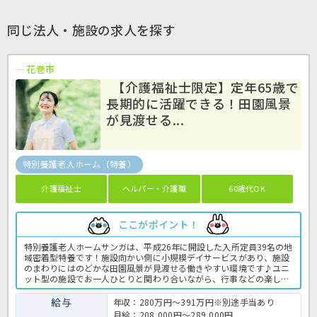
同じ法人・施設の求人を探す
花巻市
【介護福祉士限定】定年65歳で
長期的に活躍できる！田園風景
が見渡せる...
特別養護老人ホーム（特養）
介護福祉士
ヘルパー・介護職
60歳代OK
ここがポイント！
特別養護老人ホームサンガは、平成26年に開設した入所定員39名の地
域密着型特養です！施設向かい側に小規模デイサービスがあり、施設
のまわりにはのどかな田園風景が見渡せる働きやすい環境です♪ユニ
ット型の施設でお一人ひとりと関わり合いながら、行事などの楽しい
レクも行っています。定年が65歳なので、長くのびのび勤務していき
たい方や最後の転職とお考えの介護福祉士様にもおすすめの求人で
給与
年収：280万円～391万円※別途手当あり
す！気になる方はほっ介護までお気軽にお問い合わせください！特養
月給：208,000円～289,000円