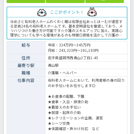
ここがポイント！
ゆめさと有料老人ホームわくわく館は有限会社あっとほーむが運営す
る定員24名の有料老人ホームです。基本定時退社を徹底しており、メ
リハリつけた働き方が可能です☆介護のスキルアップに加え、実践心
理学についても学べる環境があるのも特徴◎資格を活かして介護のプ
ロを目指したい方におすすめな求人です☆気になる方はお気軽にほっ
介護までお問い合わせください！有料老人ホームでの介護業務全般で
給与
年収：324万円～345万円
す。 ＜介護職 正職員 有料老人ホームの求人＞
月給：243,323円～261,183円
住所
岩手県盛岡市西青山2丁目1-45
最寄り駅
青山駅
職種
介護職・ヘルパー
仕事内容
有料老人ホームにおいて、利用者様の身の回り
のお手伝いをお任せします◎
★お食事の配膳、下膳
★食事・入浴・排泄介助
★着替えのお手伝い
★就寝・起床の介助
★レクリエーションの企画、運営
★シーツ交換
★体調確認・声かけ対応 など