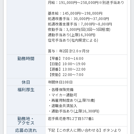
月給：191,000円～258,000円※別途手当あり
基本給：145,000円～198,000円
処遇改善手当：30,000円～37,000円
処遇改善支援手当：7,000円～8,000円
夜勤手当：3,000円/回(3回～5回程度)
通勤手当あり(上限16,300円)
住宅手当あり(社内規定による)
賞与：年2回 計2.0ヶ月分
勤務時間
【早番】7:00～16:00
【日勤】10:00～19:00
【遅番】13:00～22:00
【夜勤】22:00～7:00
休日
年間休日108日
福利厚生
・各種保険完備
・マイカー通勤可
・再雇用制度あり(上限70歳)
・退職金共済加入
・通勤手当あり(上限16,300円)
勤務地・
岩手県花巻市12丁目577番1
アクセス
応募の流れ
下記【この求人に問い合わせる】ボタンより