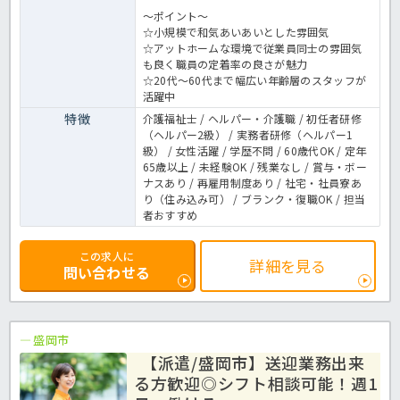
～ポイント～
☆小規模で和気あいあいとした雰囲気
☆アットホームな環境で従業員同士の雰囲気
も良く職員の定着率の良さが魅力
☆20代～60代まで幅広い年齢層のスタッフが
活躍中
特徴
介護福祉士 / ヘルパー・介護職 / 初任者研修
（ヘルパー2級） / 実務者研修（ヘルパー1
級） / 女性活躍 / 学歴不問 / 60歳代OK / 定年
65歳以上 / 未経験OK / 残業なし / 賞与・ボー
ナスあり / 再雇用制度あり / 社宅・社員寮あ
り（住み込み可） / ブランク・復職OK / 担当
者おすすめ
この求人に
詳細を見る
問い合わせる
盛岡市
【派遣/盛岡市】送迎業務出来
る方歓迎◎シフト相談可能！週1