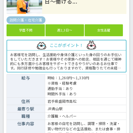
日～働ける...
訪問介護・在宅介護
学歴不問
週2,3日～
女性活躍
ここがポイント！
お客様宅を訪問し、生活援助や身体介護といった身の回りのお手伝い
をしていただきます！お客様やその家族への助言、相談を通じて精神
的にも多方面からお客様をサポートできるやりがいのあるお仕事で
す。同行研修や勉強会も行っておりますので、資格取りたての未経験
の方、ブランクのある方でもご安心下さい。運営するグループは全国
に事業所を持つ法人なため月給20万円以上と高給与なのが嬉しいです
給与
時給：1,260円～1,330円
ね♪お気軽にほっ介護までお問い合わせください。訪問介護での介護
※資格・経験考慮
業務全般です。 ＜介護職 派遣 訪問介護の求人＞
通勤手当：あり
時間外手当：あり
住所
岩手県盛岡市高松
最寄り駅
JR青山駅
職種
介護職・ヘルパー
仕事内容
お客様の自宅を訪問し、調理・掃除・洗濯・
買い物代行などの生活援助、または食事・排