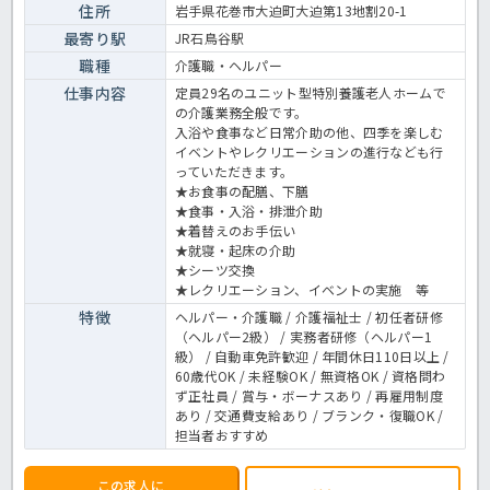
住所
岩手県花巻市大迫町大迫第13地割20-1
最寄り駅
JR石鳥谷駅
職種
介護職・ヘルパー
仕事内容
定員29名のユニット型特別養護老人ホームで
の介護業務全般です。
入浴や食事など日常介助の他、四季を楽しむ
イベントやレクリエーションの進行なども行
っていただきます。
★お食事の配膳、下膳
★食事・入浴・排泄介助
★着替えのお手伝い
★就寝・起床の介助
★シーツ交換
★レクリエーション、イベントの実施 等
特徴
ヘルパー・介護職 / 介護福祉士 / 初任者研修
（ヘルパー2級） / 実務者研修（ヘルパー1
級） / 自動車免許歓迎 / 年間休日110日以上 /
60歳代OK / 未経験OK / 無資格OK / 資格問わ
ず正社員 / 賞与・ボーナスあり / 再雇用制度
あり / 交通費支給あり / ブランク・復職OK /
担当者おすすめ
この求人に