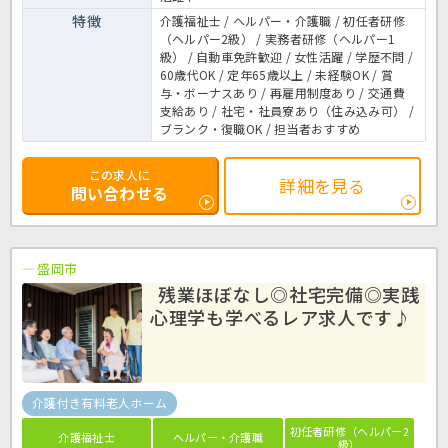
特徴
介護福祉士 / ヘルパー・介護職 / 初任者研修
（ヘルパー2級） / 実務者研修（ヘルパー1
級） / 自動車免許歓迎 / 女性活躍 / 学歴不問 /
60歳代OK / 定年65歳以上 / 未経験OK / 賞
与・ボーナスあり / 再雇用制度あり / 交通費
支給あり / 社宅・社員寮あり（住み込み可） /
ブランク・復職OK / 担当者おすすめ
この求人に
詳細を見る
問い合わせる
盛岡市
残業ほぼなし◎社宅完備◎実践
心理学も学べるレア求人です♪
介護付き有料老人ホーム
初任者研修（ヘルパー2
介護福祉士
ヘルパー・介護職
級）