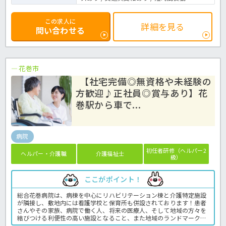
この求人に
詳細を見る
問い合わせる
花巻市
【社宅完備◎無資格や未経験の
方歓迎♪正社員◎賞与あり】花
巻駅から車で...
病院
初任者研修（ヘルパー2
ヘルパー・介護職
介護福祉士
級）
ここがポイント！
総合花巻病院は、病棟を中心にリハビリテーション棟と介護特定施設
が隣接し、敷地内には看護学校と保育所も併設されております！患者
さんやその家族、病院で働く人、将来の医療人、そして地域の方々を
結びつける利便性の高い施設となること、また地域のランドマークと
しての機能を目指して誕生した複合施設群です！無資格未経験の方も