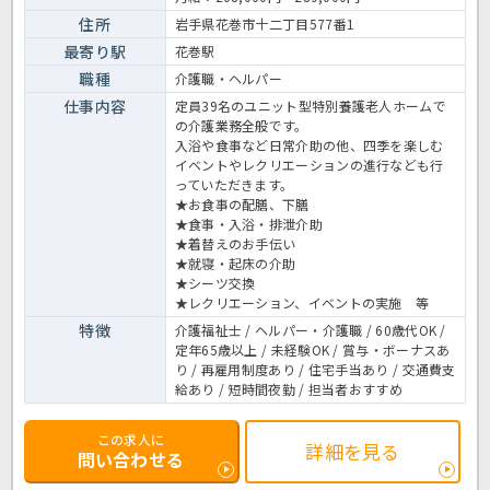
での介護業務全般です。 ＜介護職 正職員 特養の求人＞
住所
岩手県花巻市十二丁目577番1
最寄り駅
花巻駅
職種
介護職・ヘルパー
仕事内容
定員39名のユニット型特別養護老人ホームで
の介護業務全般です。
入浴や食事など日常介助の他、四季を楽しむ
イベントやレクリエーションの進行なども行
っていただきます。
★お食事の配膳、下膳
★食事・入浴・排泄介助
★着替えのお手伝い
★就寝・起床の介助
★シーツ交換
★レクリエーション、イベントの実施 等
特徴
介護福祉士 / ヘルパー・介護職 / 60歳代OK /
定年65歳以上 / 未経験OK / 賞与・ボーナスあ
り / 再雇用制度あり / 住宅手当あり / 交通費支
給あり / 短時間夜勤 / 担当者おすすめ
この求人に
詳細を見る
問い合わせる