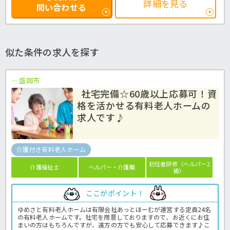
詳細を見る
問い合わせる
似た条件の求人を探す
盛岡市
社宅完備☆60歳以上応募可！資
格を活かせる有料老人ホームの
求人です♪
介護付き有料老人ホーム
初任者研修（ヘルパー2
介護福祉士
ヘルパー・介護職
級）
ここがポイント！
ゆめさと有料老人ホームは有限会社あっとほーむが運営する定員24名
の有料老人ホームです。社宅を用意しておりますので、お近くにお住
まいの方はもちろんですが、遠方の方でも安心して応募できます♪こ