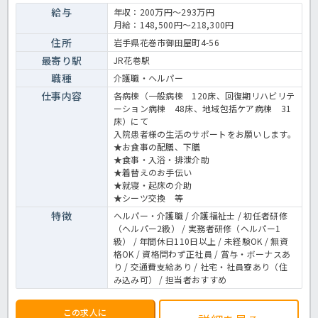
積極的に採用をしているので、これからチャレンジしたい方にはおす
給与
年収：200万円～293万円
すめの求人です！社宅も完備しているのでお引越しを検討されてる方
月給：148,500円～218,300円
にも必見の求人です！病院での介護業務全般です。 ＜介護職 正職
員 病院の求人＞
住所
岩手県花巻市御田屋町4-56
最寄り駅
JR花巻駅
職種
介護職・ヘルパー
仕事内容
各病棟（一般病棟 120床、回復期リハビリテ
ーション病棟 48床、地域包括ケア病棟 31
床）にて
入院患者様の生活のサポートをお願いします。
★お食事の配膳、下膳
★食事・入浴・排泄介助
★着替えのお手伝い
★就寝・起床の介助
★シーツ交換 等
特徴
ヘルパー・介護職 / 介護福祉士 / 初任者研修
（ヘルパー2級） / 実務者研修（ヘルパー1
級） / 年間休日110日以上 / 未経験OK / 無資
格OK / 資格問わず正社員 / 賞与・ボーナスあ
り / 交通費支給あり / 社宅・社員寮あり（住
み込み可） / 担当者おすすめ
この求人に