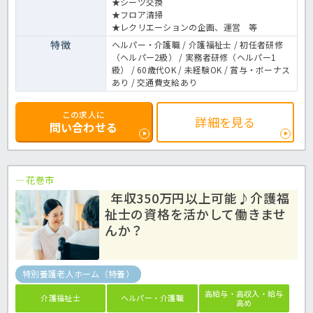
★シーツ交換
★フロア清掃
★レクリエーションの企画、運営 等
特徴
ヘルパー・介護職 / 介護福祉士 / 初任者研修
（ヘルパー2級） / 実務者研修（ヘルパー1
級） / 60歳代OK / 未経験OK / 賞与・ボーナス
あり / 交通費支給あり
この求人に
詳細を見る
問い合わせる
花巻市
年収350万円以上可能♪介護福
祉士の資格を活かして働きませ
んか？
特別養護老人ホーム（特養）
高給与・高収入・給与
介護福祉士
ヘルパー・介護職
高め