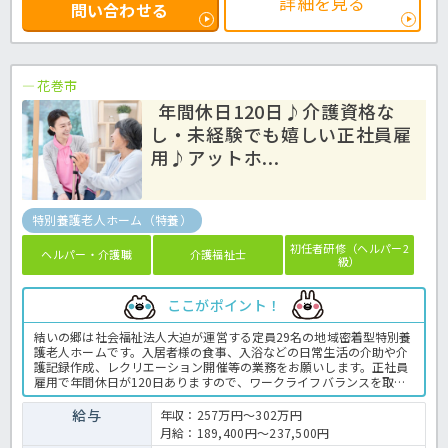
詳細を見る
問い合わせる
花巻市
年間休日120日♪介護資格な
し・未経験でも嬉しい正社員雇
用♪アットホ...
特別養護老人ホーム（特養）
初任者研修（ヘルパー2
ヘルパー・介護職
介護福祉士
級）
ここがポイント！
結いの郷は社会福祉法人大迫が運営する定員29名の地域密着型特別養
護老人ホームです。入居者様の食事、入浴などの日常生活の介助や介
護記録作成、レクリエーション開催等の業務をお願いします。正社員
雇用で年間休日が120日ありますので、ワークライフバランスを取り
ながら働けます☆介護資格は問いません！経験者優遇ではあります
が、未経験の方でもお気軽にほっ介護までお問合せくださいね☆特別
給与
年収：257万円～302万円
養護老人ホームでの介護業務全般です。 ＜介護職 正職員 特養の求
月給：189,400円～237,500円
人＞