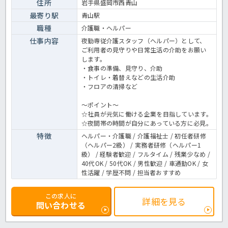
住所
岩手県盛岡市西青山
最寄り駅
青山駅
職種
介護職・ヘルパー
仕事内容
夜勤専従介護スタッフ（ヘルパー）として、
ご利用者の見守りや日常生活の介助をお願い
します。
・食事の準備、見守り、介助
・トイレ・着替えなどの生活介助
・フロアの清掃など
～ポイント～
☆社員が元気に働ける企業を目指しています。
☆夜間帯の時間が自分にあっている方に必見。
特徴
ヘルパー・介護職 / 介護福祉士 / 初任者研修
（ヘルパー2級） / 実務者研修（ヘルパー1
級） / 経験者歓迎 / フルタイム / 残業少なめ /
40代OK / 50代OK / 男性歓迎 / 車通勤OK / 女
性活躍 / 学歴不問 / 担当者おすすめ
この求人に
詳細を見る
問い合わせる