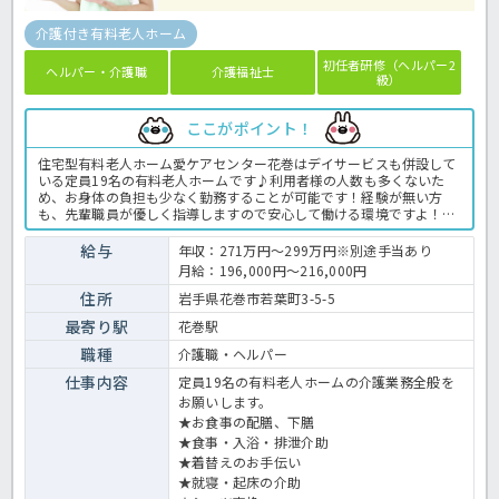
介護付き有料老人ホーム
初任者研修（ヘルパー2
ヘルパー・介護職
介護福祉士
級）
ここがポイント！
住宅型有料老人ホーム愛ケアセンター花巻はデイサービスも併設して
いる定員19名の有料老人ホームです♪利用者様の人数も多くないた
め、お身体の負担も少なく勤務することが可能です！経験が無い方
も、先輩職員が優しく指導しますので安心して働ける環境ですよ！再
雇用制度で70歳迄勤務が可能なので長く働いていきたい方にはピッタ
リの求人となっております☆求人が気になる方はお気軽にほっ介護ま
給与
年収：271万円～299万円※別途手当あり
でお問い合わせ下さい。有料老人ホームでの介護業務全般です。＜介
月給：196,000円～216,000円
護職 正職員 有料老人ホームの求人＞
住所
岩手県花巻市若葉町3-5-5
最寄り駅
花巻駅
職種
介護職・ヘルパー
仕事内容
定員19名の有料老人ホームの介護業務全般を
お願いします。
★お食事の配膳、下膳
★食事・入浴・排泄介助
★着替えのお手伝い
★就寝・起床の介助