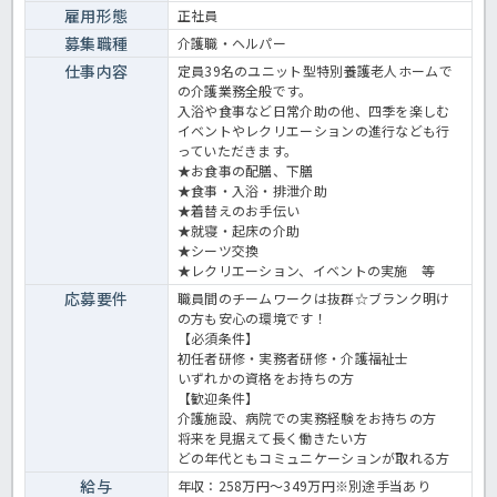
雇用形態
正社員
募集職種
介護職・ヘルパー
仕事内容
定員39名のユニット型特別養護老人ホームで
の介護業務全般です。
入浴や食事など日常介助の他、四季を楽しむ
イベントやレクリエーションの進行なども行
っていただきます。
★お食事の配膳、下膳
★食事・入浴・排泄介助
★着替えのお手伝い
★就寝・起床の介助
★シーツ交換
★レクリエーション、イベントの実施 等
応募要件
職員間のチームワークは抜群☆ブランク明け
の方も安心の環境です！
【必須条件】
初任者研修・実務者研修・介護福祉士
いずれかの資格をお持ちの方
【歓迎条件】
介護施設、病院での実務経験をお持ちの方
将来を見据えて長く働きたい方
どの年代ともコミュニケーションが取れる方
給与
年収：258万円～349万円※別途手当あり