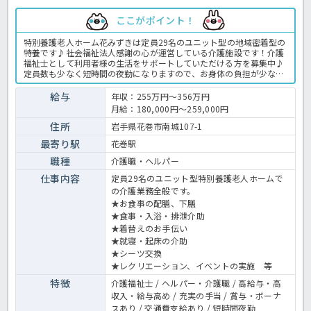
ここがポイント！
特別養護老人ホーム花みずきは定員29名のユニット型の地域密着型の
特養です♪社会福祉法人感謝の心が運営している介護施設です！介護
福祉士として利用者様の生活をサポートしていただける方を募集中♪
定員数も少なく短時間の夜勤になりますので、お身体の負担が少なく
勤務できますよ☆賞与3.0ヶ月分と豊富な手当で年収350万円以上も目
指せます！求人が気になる方は、お気軽にほっ介護までお問い合わせ
給与
年収：255万円～356万円
くださいね。特別養護老人ホームでの介護業務全般です。 ＜介護職
月給：180,000円～259,000円
正職員 特別養護老人ホームの求人＞
住所
岩手県花巻市南城107-1
最寄り駅
花巻駅
職種
介護職・ヘルパー
仕事内容
定員29名のユニット型特別養護老人ホームで
の介護業務全般です。
★お食事の配膳、下膳
★食事・入浴・排泄介助
★着替えのお手伝い
★就寝・起床の介助
★シーツ交換
★レクリエーション、イベントの実施 等
特徴
介護福祉士 / ヘルパー・介護職 / 高給与・高
収入・給与高め / 充実の手当 / 賞与・ボーナ
スあり / 交通費支給あり / 短時間夜勤