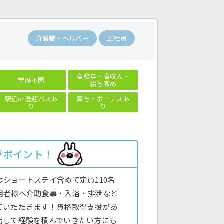
介護職・ヘルパー
正社員
高給与・高収入・
学歴不問
給与高め
駅近or送迎バスあ
賞与・ボーナスあ
り
り
がポイント！
ショートステイ含めて定員110名
用者様へ介助食事・入浴・排泄など
ていただきます！資格取得支援があ
指して経験を積んでいきたい方にも