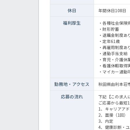
休日
年間休日108日
福利厚生
・各種社会保険
・財形貯蓄
・退職金制度あ
・定年61歳
・再雇用制度あ
・通勤手当支給（上
・育児・介護休
・看護休暇取得
・マイカー通勤
勤務地・
アクセス
秋田県由利本荘市
応募の流れ
下記【この求人
ご応募から最短1
1、キャリアア
2、面接（1回）
3、内定
4、健康診断・