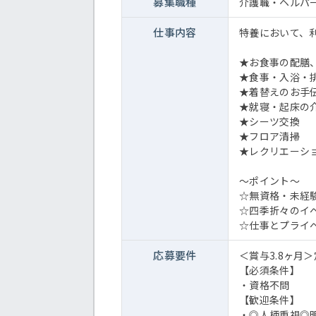
募集職種
介護職・ヘルパ
仕事内容
特養において、
★お食事の配膳
★食事・入浴・
★着替えのお手
★就寝・起床の
★シーツ交換
★フロア清掃
★レクリエーシ
～ポイント～
☆無資格・未経
☆四季折々のイ
☆仕事とプライ
応募要件
＜賞与3.8ヶ月
【必須条件】
・資格不問
【歓迎条件】
・◎人柄重視◎