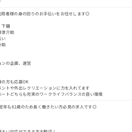
ー
利用者様の身の回りのお手伝いをお任せします◎
、下膳
排泄介助
伝い
介助
ョンの企画、運営
験の方も応募OK
ベントや外出レクリエーションに力を入れてます
ベートどちらも充実のワークライフバランスの良い環境
＞定年も61歳のため長く働きたい方必見の求人です◎
明るい対応ができる方大歓迎！