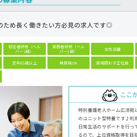
歳のため長く働きたい方必見の求人です◎
初任者研修（ヘル
実務者研修（ヘル
女性活躍
パー2級）
パー1級）
定年65歳以上
無資格OK
資格問わず正社員
ここ
特別養護老人ホーム広洋苑は
のユニット型特養です♪利
日常生活のサポートを行っ
るので、上位資格取得を目