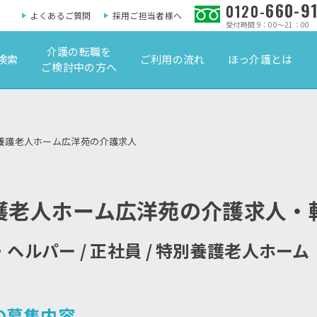
660-9
0120-
よくあるご質問
採用ご担当者様へ
受付時間 9：00～21：00
介護の転職を
検索
ご利用の流れ
ほっ介護とは
ご検討中の方へ
養護老人ホーム広洋苑の介護求人
護老人ホーム広洋苑の介護求人・
ヘルパー / 正社員 / 特別養護老人ホー
の募集内容