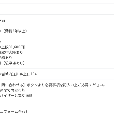
完備
り（勤続3年以上）
り
限31,600円）
業取得実績あり
実績あり
可（駐車場あり）
岩城内道川字上山134
に問い合わせる】ボタンより必要事項を記入の上ご応募ください。
週間で内定可能!
ドバイザーと電話面談
ユニフォーム合わせ