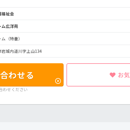
久盛福祉会
ーム広洋苑
ーム（特養）
岩城内道川字上山134
合わせる
お
合わせください