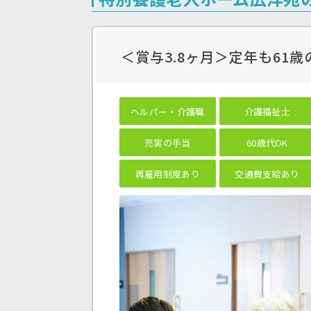
＜賞与3.8ヶ月＞定年も61
ヘルパー・介護職
介護福祉士
充実の手当
60歳代OK
再雇用制度あり
交通費支給あり