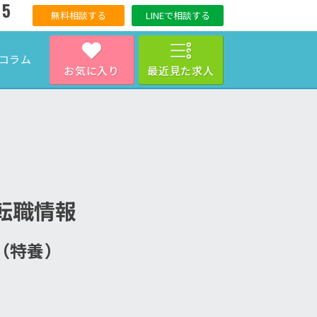
15
無料相談する
LINEで相談する
コラム
お気に入り
最近見た求人
転職情報
ム（特養）