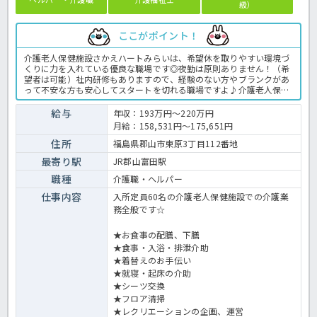
級）
ここがポイント！
介護老人保健施設さかえハートみらいは、希望休を取りやすい環境づ
くりに力を入れている優良な職場です◎夜勤は原則ありません！（希
望者は可能）社内研修もありますので、経験のない方やブランクがあ
って不安な方も安心してスタートを切れる職場ですよ♪介護老人保健
施設での介護業務全般です。 ＜介護職 準職員 介護老人保健施設の
求人＞
給与
年収：193万円～220万円
月給：158,531円～175,651円
住所
福島県郡山市東原3丁目112番地
最寄り駅
JR郡山富田駅
職種
介護職・ヘルパー
仕事内容
入所定員60名の介護老人保健施設での介護業
務全般です☆
★お食事の配膳、下膳
★食事・入浴・排泄介助
★着替えのお手伝い
★就寝・起床の介助
★シーツ交換
★フロア清掃
★レクリエーションの企画、運営