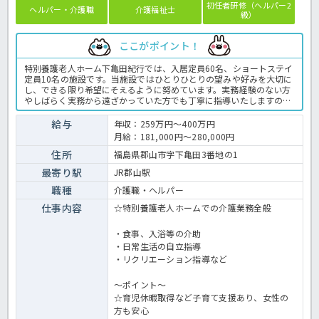
初任者研修（ヘルパー2
ヘルパー・介護職
介護福祉士
級）
ここがポイント！
特別養護老人ホーム下亀田紀行では、入居定員60名、ショートステイ
定員10名の施設です。当施設ではひとりひとりの望みや好みを大切に
し、できる限り希望にそえるように努めています。実務経験のない方
やしばらく実務から遠ざかっていた方でも丁寧に指導いたしますの
で、安心して働いていただけますよ！資格、経験不問！明るく元気な
方、一緒に施設を支えて下さる方、ご応募お待ちしています♪特別養
給与
年収：259万円～400万円
護老人ホームでの介護業務全般です。 ＜介護職 正職員 特別養護老
月給：181,000円～280,000円
人ホームの求人＞
住所
福島県郡山市字下亀田3番地の1
最寄り駅
JR郡山駅
職種
介護職・ヘルパー
仕事内容
☆特別養護老人ホームでの介護業務全般
・食事、入浴等の介助
・日常生活の自立指導
・リクリエーション指導など
～ポイント～
☆育児休暇取得など子育て支援あり、女性の
方も安心