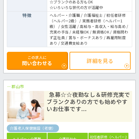
☆ブランクのある方もOK
☆いろいろな世代の方が活躍中
特徴
ヘルパー・介護職 / 介護福祉士 / 初任者研修
（ヘルパー2級） / 実務者研修（ヘルパー1
級） / 女性活躍 / 高給与・高収入・給与高め /
充実の手当 / 未経験OK / 無資格OK / 資格問わ
ず正社員 / 賞与・ボーナスあり / 再雇用制度
あり / 交通費支給あり
この求人に
詳細を見る
問い合わせる
郡山市
急募☆☆夜勤なし＆研修充実で
ブランクありの方でも始めやす
いお仕事です...
介護老人保健施設（老健）
初任者研修（ヘルパー2
ヘルパー・介護職
介護福祉士