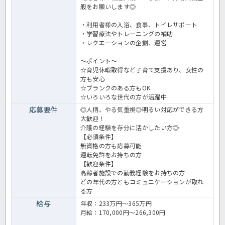
般をお願いします◎
・利用者様の入浴、食事、トイレサポート
・学習療法やトレーニングの補助
・レクエーションの企劃、運営
～ポイント～
☆育児休暇取得など子育て支援あり、女性の
方も安心
☆ブランクのある方もOK
☆いろいろな世代の方が活躍中
応募要件
◎人柄、やる気重視◎明るい対応ができる方
大歓迎！
介護の経験を存分に活かしたい方◎
【必須条件】
無資格の方も応募可能
運転免許をお持ちの方
【歓迎条件】
高齢者施設での勤務経験をお持ちの方
どの年代の方ともコミュニケーションが取れ
る方
給与
年収：233万円～365万円
月給：170,000円～266,300円