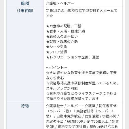
職種
介護職・ヘルパー
仕事内容
定員15名の小規模な住宅型有料老人ホームで
す☆
★お食事の配膳、下膳
★食事・入浴・排泄介助
★着替えのお手伝い
★就寝・起床の介助
★シーツ交換
★フロア清掃
★レクリエーションの企画、運営
～ポイント～
☆きめ細やかな教育支援を実施で業務に不安
な方も安心
☆資格取得支援や研修制度が整っているため、
スキルアップが可能
☆育児や介護などのライフステージに合わせ
て働きやすい環境が整っています
特徴
介護福祉士 / ヘルパー・介護職 / 初任者研修
（ヘルパー2級） / 実務者研修（ヘルパー1
級） / 自動車免許歓迎 / 女性活躍 / 学歴不問 /
充実の手当 / 60歳代OK / 定年65歳以上 / 無資
格OK / 資格問わず正社員 / 駅近or送迎バスあ