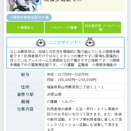
小規模多機能型居宅介護
初任者研修（ヘルパー2
介護福祉士
ヘルパー・介護職
級）
ここがポイント！
なじみ鶴見坦は、地域との交流を積極的に取り組んでいる小規模多機
能です！利用者様だけではなくスタッフの働きやすい環境も意識的に
作っているアットホームな雰囲気なので働きやすさ抜群です！小規模
多機能での介護業務全般です。 ＜介護職 正職員 小規模多機能の求
人＞
給与
年収：217万円～350万円
月給：180,000円～250,000円
住所
福島県郡山市鶴見坦二丁目１１－１
最寄り駅
JR郡山駅
職種
介護職・ヘルパー
仕事内容
利用者様の食事・入浴・歩行・トイレ等身の
回りのお手伝いを行って頂きます。また、体操
や創作活動、ドライブ等利用者様に楽しんで頂
くレクリエーション活動にも従事して頂きま
す♬