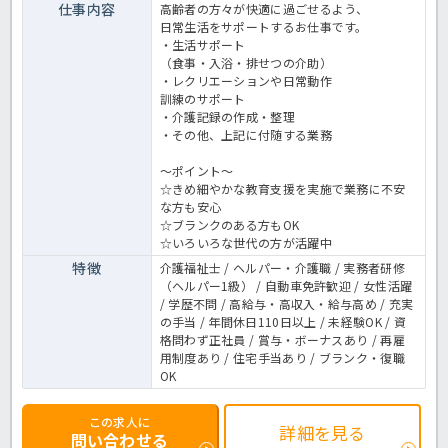
仕事内容
高齢者の方々が快適に過ごせるよう、
日常生活をサポートするお仕事です。
・生活サポート
（食事・入浴・排せつの介助）
・レクリエーションや日常動作
訓練のサポート
・介護記録の作成・整理
・その他、上記に付随する業務
～ポイント～
☆きめ細やかな教育支援を実施で業務に不安
な方も安心
☆ブランクのある方もOK
☆いろいろな世代の方が活躍中
特徴
介護福祉士 / ヘルパー・介護職 / 実務者研修
（ヘルパー1級） / 自動車免許歓迎 / 女性活躍
/ 学歴不問 / 高給与・高収入・給与高め / 充実
の手当 / 年間休日110日以上 / 未経験OK / 資
格問わず正社員 / 賞与・ボーナスあり / 再雇
用制度あり / 住宅手当あり / ブランク・復職
OK
この求人に
詳細を見る
問い合わせる