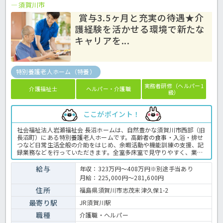
須賀川市
賞与3.5ヶ月と充実の待遇★介
護経験を活かせる環境で新たな
キャリアを...
特別養護老人ホーム（特養）
実務者研修（ヘルパー1
介護福祉士
ヘルパー・介護職
級）
ここがポイント！
社会福祉法人岩瀬福祉会 長沼ホームは、自然豊かな須賀川市西部（旧
長沼町）にある特別養護老人ホームです。高齢者の食事・入浴・排せ
つなど日常生活全般の介助をはじめ、余暇活動や機能訓練の支援、記
録業務などを行っていただきます。全室多床室で見守りやすく、業務
が効率的に行える環境です。賞与は年3.7ヶ月分支給、年間休日は114
日と充実しており、仕事とプライベートの両立が可能です。緑に囲ま
給与
年収：323万円～408万円※別途手当あり
れた穏やかな環境で、入居者一人ひとりと向き合った丁寧なケアを実
月給：225,000円～281,600円
践したい方、ぜひ一緒に働きましょう！特養での介護業務全般です。
＜介護職 正職員 特別養護老人ホームの求人＞
住所
福島県須賀川市志茂末津久保1-2
最寄り駅
JR須賀川駅
職種
介護職・ヘルパー