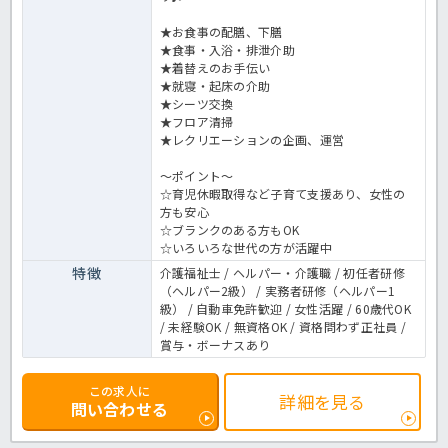
★お食事の配膳、下膳
★食事・入浴・排泄介助
★着替えのお手伝い
★就寝・起床の介助
★シーツ交換
★フロア清掃
★レクリエーションの企画、運営
～ポイント～
☆育児休暇取得など子育て支援あり、女性の
方も安心
☆ブランクのある方もOK
☆いろいろな世代の方が活躍中
特徴
介護福祉士 / ヘルパー・介護職 / 初任者研修
（ヘルパー2級） / 実務者研修（ヘルパー1
級） / 自動車免許歓迎 / 女性活躍 / 60歳代OK
/ 未経験OK / 無資格OK / 資格問わず正社員 /
賞与・ボーナスあり
この求人に
詳細を見る
問い合わせる