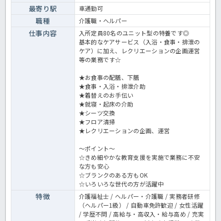
最寄り駅
車通勤可
職種
介護職・ヘルパー
仕事内容
入所定員80名のユニット型の特養です◎
基本的なケアサービス（入浴・食事・排泄の
ケア）に加え、レクリエーションの企画運営
等の業務です☆
★お食事の配膳、下膳
★食事・入浴・排泄介助
★着替えのお手伝い
★就寝・起床の介助
★シーツ交換
★フロア清掃
★レクリエーションの企画、運営
～ポイント～
☆きめ細やかな教育支援を実施で業務に不安
な方も安心
☆ブランクのある方もOK
☆いろいろな世代の方が活躍中
特徴
介護福祉士 / ヘルパー・介護職 / 実務者研修
（ヘルパー1級） / 自動車免許歓迎 / 女性活躍
/ 学歴不問 / 高給与・高収入・給与高め / 充実