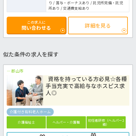
り / 賞与・ボーナスあり / 託児所完備・託児
所あり / 交通費支給あり
この求人に
詳細を見る
問い合わせる
似た条件の求人を探す
郡山市
資格を持っている方必見☆各種
手当充実で高給与なホスピス求
人◎
介護付き有料老人ホーム
初任者研修（ヘルパー2
介護福祉士
ヘルパー・介護職
級）