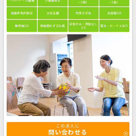
ヘルパー・介護職
介護福祉士
ー2級）
ー1級）
自動車免許歓迎
女性活躍
充実の手当
未経験OK
日勤のみ・夜勤なし
無資格OK
資格問わず正社員
賞与・ボーナスあり
OK
※画像はイメージです。
この求人に
問い合わせる