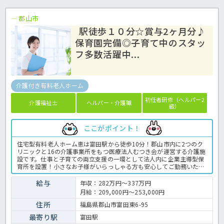
郡山市
駅徒歩１０分☆賞与2ヶ月分♪
保育園完備◎子育て中のスタッ
フ多数活躍中...
介護付き有料老人ホーム
初任者研修（ヘルパー2
介護福祉士
ヘルパー・介護職
級）
ここがポイント！
住宅型有料老人ホーム恵は富田駅から徒歩10分！郡山市内に2つのク
リニックと16の介護事業所をもつ医療法人むつき会が運営する介護施
設です。仕事と子育ての両立支援の一環として法人内に企業主導型保
育所を設置！小さなお子様がいらっしゃる方も安心してご勤務いただ
けますね。子育て中のスタッフも多く在籍しており、理解ある働きや
すい雰囲気も魅力です♪社会保険の完備はもちろん、扶養手当や退職
給与
年収：282万円～337万円
金制度など働くうえでうれしい福利厚生もしっかり整っていますよ。
月給：209,000円～253,000円
有料老人ホームでの介護業務全般です。＜介護職 正職員 有料老人
ホームの求人＞
住所
福島県郡山市富田東6-95
最寄り駅
富田駅