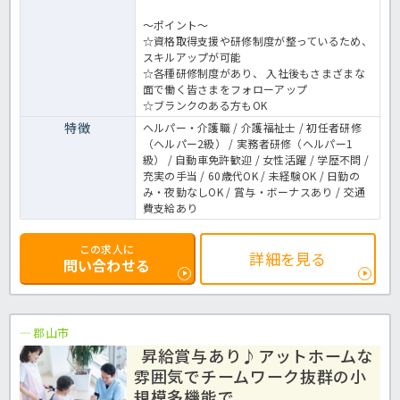
～ポイント～
☆資格取得支援や研修制度が整っているため、
スキルアップが可能
☆各種研修制度があり、 入社後もさまざまな
面で働く皆さまをフォローアップ
☆ブランクのある方もOK
特徴
ヘルパー・介護職 / 介護福祉士 / 初任者研修
（ヘルパー2級） / 実務者研修（ヘルパー1
級） / 自動車免許歓迎 / 女性活躍 / 学歴不問 /
充実の手当 / 60歳代OK / 未経験OK / 日勤の
み・夜勤なしOK / 賞与・ボーナスあり / 交通
費支給あり
この求人に
詳細を見る
問い合わせる
郡山市
昇給賞与あり♪アットホームな
雰囲気でチームワーク抜群の小
規模多機能で...