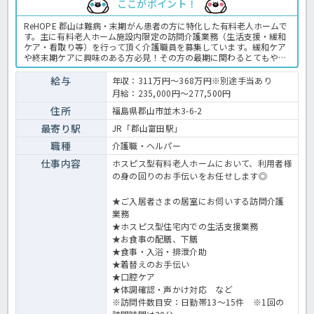
ここがポイント！
ReHOPE 郡山は難病・末期がん患者の方に特化した有料老人ホームで
す。主に有料老人ホーム施設内限定の訪問介護業務（生活支援・緩和
ケア・看取り等）を行って頂く介護職員を募集しています。緩和ケア
や終末期ケアに興味のある方必見！その方の最期に関わるとてもやり
がいのあるお仕事です。初任者研修以上の介護の実務経験がある方で
あれば応募OK◎人気の高給与求人ですので、ご興味をお持ちの方はお
給与
年収：311万円～368万円※別途手当あり
早目にほっ介護までお問い合わせください☆有料老人ホームでの介護
月給：235,000円～277,500円
業務全般です。 ＜介護職 正職員 有料老人ホームの求人＞
住所
福島県郡山市並木3-6-2
最寄り駅
JR「郡山富田駅」
職種
介護職・ヘルパー
仕事内容
ホスピス型有料老人ホームにおいて、利用者様
の身の回りのお手伝いをお任せします◎
★ご入居者さまの居室にお伺いする訪問介護
業務
★ホスピス型住宅内での生活支援業務
★お食事の配膳、下膳
★食事・入浴・排泄介助
★着替えのお手伝い
★口腔ケア
★体調確認・声かけ対応 など
※訪問件数目安：日勤帯13～15件 ※1回の