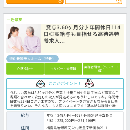
岩瀬郡
賞与3.60ヶ月分♪年間休日114
日◎高給与も目指せる高待遇特
養求人...
特別養護老人ホーム（特養）
実務者研修（ヘルパー1
介護福祉士
ヘルパー・介護職
級）
ここがポイント！
うれしい賞与は3.50ヶ月分と充実！扶養手当や住居手当など豊富な手
当類と合わせて安定した収入が見込めるのもうれしいですね。年間休
日数も114日ございますので、プライベートを充実させながらお仕事
を頑張りたい、そんな方にも大変おススメです！基本給は経験や年齢
を考慮して決定しますので、まずはお気軽にほっ介護までお問い合わ
せくださいね。特養での介護業務全般です。＜介護職 正職員 特養
給与
年収：348万円～408万円※別途手当あり
の求人＞
月給：225,000円～281,600円
住所
福島県岩瀬郡天栄村飯豊字新田前21-1