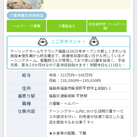
介護療養型医療施設
初任者研修（ヘルパー2
ヘルパー・介護職
介護福祉士
級）
ここがポイント！
ナーシングホームサクラシア福島は2025年オープンの新しくきれいな
施設★慢性期から終末期まで、医療依存度の高い方が入所しているナ
ーシングホーム。看護師さんが常駐しており安心◎基本給高く、手当
充実、賞与2.0か月分なので高年収目指せます！年間休日も113日と多
く、お仕事だけではなくプライベートも充実する職場環境です！気に
なる方はぜひほっ介護までお問い合わせ下さい♬有料老人ホームでの
給与
年収：322万円～386万円
介護業務全般です。 ＜介護職 正職員 有料老人ホームの求人＞
月給：238,000円～289,000円
住所
福島県福島市飯坂町平野字上前田5-1
最寄り駅
福島交通飯坂線 平野駅
職種
介護職・ヘルパー
仕事内容
ナーシングホーム内における訪問介護サービ
スの提供を行い、利用者の快適で自立した生
活を援助するお仕事です☆
★お食事の配膳、下膳