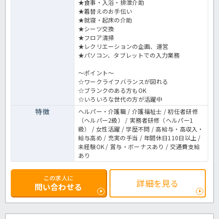
★食事・入浴・排泄介助
★着替えのお手伝い
★就寝・起床の介助
★シーツ交換
★フロア清掃
★レクリエーションの企画、運営
★パソコン、タブレットでの入力業務
～ポイント～
☆ワークライフバランスが図れる
☆ブランクのある方もOK
☆いろいろな世代の方が活躍中
特徴
ヘルパー・介護職 / 介護福祉士 / 初任者研修
（ヘルパー2級） / 実務者研修（ヘルパー1
級） / 女性活躍 / 学歴不問 / 高給与・高収入・
給与高め / 充実の手当 / 年間休日110日以上 /
未経験OK / 賞与・ボーナスあり / 交通費支給
あり
この求人に
詳細を見る
問い合わせる