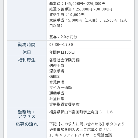
基本給：145,000円～226,300円
処遇改善手当：25,000円～30,000円
資格手当：10,000円
家族手当：5,000円（1人目）、2,500円（2人
目以降）
賞与：2.0ヶ月分
勤務時間
08:30～17:30
休日
年間休日105日
福利厚生
各種社会保険完備
送迎手当
深夜手当
退職金
育児休暇
マイカー通勤
通勤手当
お盆休暇
資格取得支援制度
勤務地・
福島県郡山市富田町字上亀田３－１６
アクセス
応募の流れ
下記【この求人に問い合わせる】ボタンより
必要事項を記入の上ご応募ください。
1、キャリアアドバイザーと電話面談