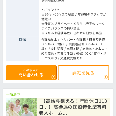
訪問時間は30分
～ポイント～
☆20代～60代まで幅広い年齢層のスタッフが
活躍中
☆仕事とプライベートどちらも充実のワーク
ライフバランスの良い環境
☆スキルや経験年数に合わせた研修を実施
特徴
介護福祉士 / ヘルパー・介護職 / 初任者研修
（ヘルパー2級） / 実務者研修（ヘルパー1
級） / 女性活躍 / 学歴不問 / 高給与・高収入・
給与高め / 充実の手当 / 60歳代OK / 賞与・ボ
ーナスあり / 交通費支給あり
この求人に
詳細を見る
問い合わせる
福島市
【高給与狙える！年間休日113
日♪】高待遇の医療特化型有料
老人ホーム...