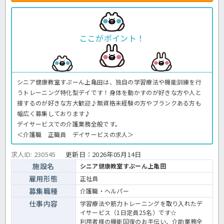
ここがポイント！
シニア健康教室すぷーん上亀田は、独自の学習療法や機能訓練を行
うトレーニング特化型デイです！身体を動かすのが好きな方や人と
接するのが好きな方大歓迎♪無資格未経験の方やブランクある方も
幅広く募集しております♪
デイサービスでの介護業務全般です。
＜介護職 正職員 デイサービスの求人＞
求人ID: 230545
更新日：
2026年05月14日
施設名
シニア健康教室すぷーん上亀田
雇用形態
正社員
募集職種
介護職・ヘルパー
仕事内容
学習療法や筋力トレーニングを取り入れたデ
イサービス（1日定員25名）です☆
利用者様の機能回復のお手伝い、介助業務全