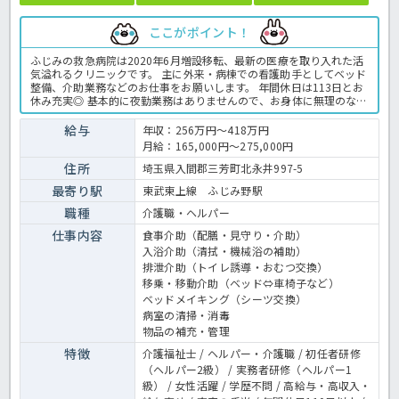
ここがポイント！
ふじみの救急病院は2020年6月増設移転、最新の医療を取り入れた活
気溢れるクリニックです。 主に外来・病棟での看護助手としてベッド
整備、介助業務などのお仕事をお願いします。 年間休日は113日とお
休み充実◎ 基本的に夜勤業務はありませんので、お身体に無理のない
範囲でお仕事ができますよ。 軽症から重症まで幅広い診察を行う学ぶ
事の多い職場環境です◎ ご興味のある方はお気軽にお問い合わせくだ
給与
年収：256万円～418万円
さい。 病院での介護業務全般です。 ＜介護職 正職員 病院の求人
月給：165,000円～275,000円
＞
住所
埼玉県入間郡三芳町北永井997-5
最寄り駅
東武東上線 ふじみ野駅
職種
介護職・ヘルパー
仕事内容
食事介助（配膳・見守り・介助）
入浴介助（清拭・機械浴の補助）
排泄介助（トイレ誘導・おむつ交換）
移乗・移動介助（ベッド⇔車椅子など）
ベッドメイキング（シーツ交換）
病室の清掃・消毒
物品の補充・管理
特徴
介護福祉士 / ヘルパー・介護職 / 初任者研修
（ヘルパー2級） / 実務者研修（ヘルパー1
級） / 女性活躍 / 学歴不問 / 高給与・高収入・