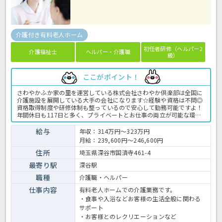
介護付き有料老人ホーム
初任者研修（ヘルパー2
介護福祉士
ヘルパー・介護職
級）
ここがポイント！
さわやかふか家の里を運営している株式会社さわやか倶楽部は全国に
介護施設を展開している大手の会社になります☆経験や資格は不問◎
資格取得制度や研修体制も整っているので安心して勤務可能ですよ！
年間休日も117日と多く、プライベートとお仕事の両立が可能な環境
になります☆定年が65歳で長く勤務することも可能で、65歳以降も条
件面は変わらずに働けるので安心の職場です〇求人が気になる方は是
給与
年収：314万円～323万円
非ほっ介護までお問い合わせください！有料老人ホームでの介護業務
月給：239,600円～246,600円
全般です。＜介護職 正職員 有料老人ホームの求人＞
住所
埼玉県深谷市国済寺461-4
最寄り駅
深谷駅
職種
介護職・ヘルパー
仕事内容
有料老人ホームでの介護業務です。
・食事や入浴などお客様の生活全般に関わる
サポート
・お客様とのレクリエーションなど