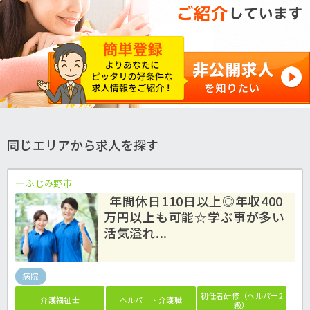
同じエリアから求人を探す
ふじみ野市
年間休日110日以上◎年収400
万円以上も可能☆学ぶ事が多い
活気溢れ...
病院
初任者研修（ヘルパー2
介護福祉士
ヘルパー・介護職
級）