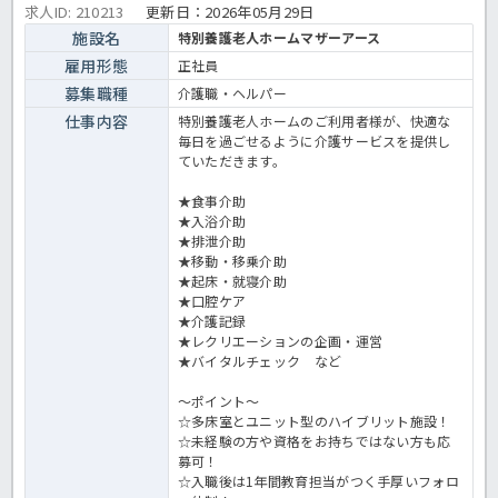
求人ID: 210213
更新日：
2026年05月29日
施設名
特別養護老人ホームマザーアース
雇用形態
正社員
募集職種
介護職・ヘルパー
仕事内容
特別養護老人ホームのご利用者様が、快適な
毎日を過ごせるように介護サービスを提供し
ていただきます。
★食事介助
★入浴介助
★排泄介助
★移動・移乗介助
★起床・就寝介助
★口腔ケア
★介護記録
★レクリエーションの企画・運営
★バイタルチェック など
～ポイント～
☆多床室とユニット型のハイブリット施設！
☆未経験の方や資格をお持ちではない方も応
募可！
☆入職後は1年間教育担当がつく手厚いフォロ