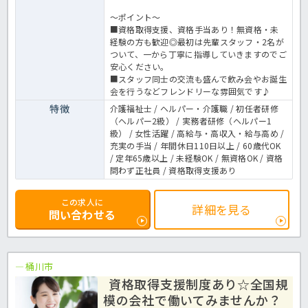
～ポイント～
■資格取得支援、資格手当あり！無資格・未
経験の方も歓迎◎最初は先輩スタッフ・2名が
ついて、一から丁寧に指導していきますのでご
安心ください。
■スタッフ同士の交流も盛んで飲み会やお誕生
会を行うなどフレンドリーな雰囲気です♪
特徴
介護福祉士 / ヘルパー・介護職 / 初任者研修
（ヘルパー2級） / 実務者研修（ヘルパー1
級） / 女性活躍 / 高給与・高収入・給与高め /
充実の手当 / 年間休日110日以上 / 60歳代OK
/ 定年65歳以上 / 未経験OK / 無資格OK / 資格
問わず正社員 / 資格取得支援あり
この求人に
詳細を見る
問い合わせる
桶川市
資格取得支援制度あり☆全国規
模の会社で働いてみませんか？