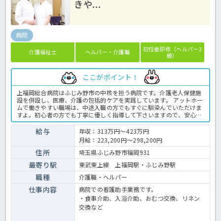
きや...
病院
初任者研修（ヘルパー2
介護福祉士
ヘルパー・介護職
級）
ここがポイント！
上福岡総合病院はふじみ野市の中核を担う病院です。介護老人保健施
設を併設し、医療、介護の包括的ケアを実践しています。 アットホー
ムで働きやすい職場は、中途入職の方でもすぐに馴染んでいただけま
すよ。初心者の方でも丁寧に優しく指導して下さいますので、安心し
てお仕事を覚えられる環境です♬ うれしい賞与は3.00ヶ月分◎年間休
日も110日以上とプライベートとの両立も可能なのがうれしいです
給与
年収：313万円～423万円
ね！ワークライフバランスをとりやすく、働きやすさが自慢です。 ご
月給：223,200円～298,200円
興味をお持ちでしたらまずはほっ介護までお気軽にお問い合わせくだ
さいね！病院での看護助手業務全般です。＜看護助手 正職員 病院
住所
埼玉県ふじみ野市福岡931
の求人＞
最寄り駅
東武東上線 上福岡駅・ふじみ野駅
職種
介護職・ヘルパー
仕事内容
病院での看護助手業務です。
・食事介助、入浴介助、おむつ交換、リネン
交換など