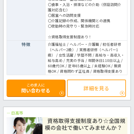
〇食事・入浴・排泄などの介助（併設訪問介
護対応含む）
〇居室への訪問支援
〇介護記録の作成、関係機関との連携
〇夜勤時の見守り・緊急時対応
☆資格取得支援制度あり！
特徴
介護福祉士 / ヘルパー・介護職 / 初任者研修
（ヘルパー2級） / 実務者研修（ヘルパー1
級） / 女性活躍 / 学歴不問 / 高給与・高収入・
給与高め / 充実の手当 / 年間休日110日以上 /
60歳代OK / 定年65歳以上 / 未経験OK / 無資
格OK / 資格問わず正社員 / 資格取得支援あり
この求人に
詳細を見る
問い合わせる
日高市
資格取得支援制度あり☆全国規
模の会社で働いてみませんか？