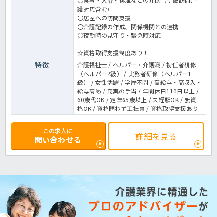
〇食事・入浴・排泄などの介助（併設訪問介
護対応含む）
〇居室への訪問支援
〇介護記録の作成、関係機関との連携
〇夜勤時の見守り・緊急時対応
☆資格取得支援制度あり！
特徴
介護福祉士 / ヘルパー・介護職 / 初任者研修
（ヘルパー2級） / 実務者研修（ヘルパー1
級） / 女性活躍 / 学歴不問 / 高給与・高収入・
給与高め / 充実の手当 / 年間休日110日以上 /
60歳代OK / 定年65歳以上 / 未経験OK / 無資
格OK / 資格問わず正社員 / 資格取得支援あり
この求人に
詳細を見る
問い合わせる