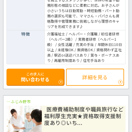
務形態の相談などに柔軟に対応。お子さんが
小さいうちは日勤常勤・時短勤務・パート勤
務の選択も可能で、ママさん・パパさんも資
格取得や管理業務に挑戦しながら理想のキャ
リアを形成できます♪
特徴
介護福祉士 / ヘルパー・介護職 / 初任者研修
（ヘルパー2級） / 実務者研修（ヘルパー1
級） / 女性活躍 / 充実の手当 / 年間休日110日
以上 / 未経験OK / 無資格OK / 資格問わず正社
員 / 駅近or送迎バスあり / 賞与・ボーナスあ
り / 再雇用制度あり / 住宅手当あり
この求人に
詳細を見る
問い合わせる
ふじみ野市
医療費補助制度や職員旅行など
福利厚生充実★資格取得支援制
度あり◎いち...