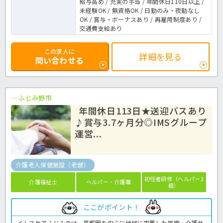
給与高め / 充実の手当 / 年間休日110日以上 /
未経験OK / 無資格OK / 日勤のみ・夜勤なし
OK / 賞与・ボーナスあり / 再雇用制度あり /
交通費支給あり
この求人に
詳細を見る
問い合わせる
ふじみ野市
年間休日113日★送迎バスあり
♪賞与3.7ヶ月分◎IMSグループ
運営...
介護老人保健施設（老健）
初任者研修（ヘルパー2
介護福祉士
ヘルパー・介護職
級）
ここがポイント！
イムスケアふじみのは、首都圏を中心に地域に密着した医療・介護サ