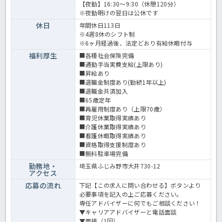
【夜勤】16:30～9:30（休憩120分）
※夜勤明けの翌日は公休です
休日
年間休日113日
※4週8休のシフト制
※6ヶ月経過後、法定どおり有給休暇付与
福利厚生
■各種社会保険完備
■通勤手当実費支給(上限あり)
■昇給あり
■退職金制度あり(勤続1年以上)
■退職金共済加入
■65歳定年
■再雇用制度あり（上限70歳）
■育児休業取得実績あり
■介護休業取得実績あり
■看護休暇取得実績あり
■資格取得支援制度あり
■無料駐車場完備
勤務地・
埼玉県ふじみ野市大井730-12
アクセス
応募の流れ
下記【この求人に問い合わせる】ボタンより
必要事項を記入の上ご応募ください。
専任アドバイザーに何でもご相談ください！
▼キャリアアドバイザーと電話面談
▼面接（1回）