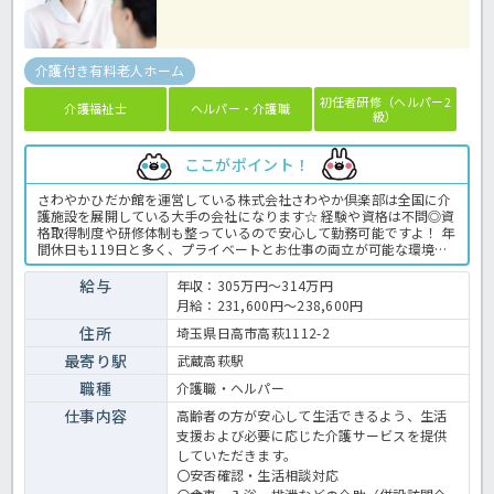
介護付き有料老人ホーム
初任者研修（ヘルパー2
介護福祉士
ヘルパー・介護職
級）
ここがポイント！
さわやかひだか館を運営している株式会社さわやか倶楽部は全国に介
護施設を展開している大手の会社になります☆ 経験や資格は不問◎資
格取得制度や研修体制も整っているので安心して勤務可能ですよ！ 年
間休日も119日と多く、プライベートとお仕事の両立が可能な環境に
なります☆ 定年が65歳で長く勤務することも可能で、65歳以降も条
件面は変わらずに働けるので安心の職場です〇 求人が気になる方は是
給与
年収：305万円～314万円
非ほっ介護までお問い合わせください！ 有料老人ホームでの介護業務
月給：231,600円～238,600円
全般です。 ＜介護職 正職員 有料老人ホームの求人＞
住所
埼玉県日高市高萩1112-2
最寄り駅
武蔵高萩駅
職種
介護職・ヘルパー
仕事内容
高齢者の方が安心して生活できるよう、生活
支援および必要に応じた介護サービスを提供
していただきます。
〇安否確認・生活相談対応