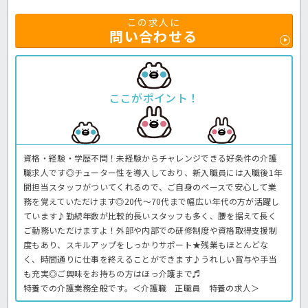
この求人に
問い合わせる
ここがポイント！
資格・経験・学歴不問！未経験からチャレンジできる好条件の介護
職求人です◎チューター性を導入しており、新入職員には入職後1年
間担当スタッフがついてくれるので、ご自身のペースで安心して業
務を覚えていただけます◎20代～70代まで幅広い年代の方が活躍し
ています♪勤続年数が比較的長いスタッフも多く、腰を据えて長く
ご勤務いただけますよ！外部や内部での研修制度や資格取得支援制
度もあり、スキルアップをしっかりサポート★残業もほとんどな
く、時間通りに仕事を終えることができます♪うれしい賞与や手当
も充実◎ご興味をお持ちの方はほっ介護まで♬
特養での介護業務全般です。＜介護職 正職員 特養の求人＞