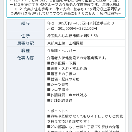
ービスを提供するIMSグループの介護老人保健施設です。 年間休日は
113日と充実♪住宅手当は一律で支給、賞与も3.7ヶ月分◎上福岡駅よ
り送迎バスも運行していますので通勤にも困りません！ 給与は資格と
経験や職歴により決定しますので、ご興味をお持ちでしたらまずはほ
っ介護までお問い合わせくださいね。無資格、未経験の方もご相談可
給与
年収：305万円～405万円※別途手当あり
能な求人です！ たくさんのお問い合わせお待ちしています。老健での
月給：201,500円～282,100円
介護業務全般です。＜介護職 正職員 老健の求人＞
住所
埼玉県ふじみ野市鶴ヶ岡5-6-58
最寄り駅
東部東上線 上福岡駅
職種
介護職・ヘルパー
仕事内容
介護老人保健施設での介護業務です。
■食事配膳・下膳
■食事・入浴・排泄介助
■着替えの手伝い
■就寝・起床の介助
■シーツ交換
■フロア清掃
■体調確認・声かけ対応
■介護記録登録
～ポイント～
■資格や経験がなくてもＯＫ！しっかりと業務
を教えて頂ける環境です！
■どの部署にも、仕事と子育てや家族の介護
を両立するスタッフが多く、休みの希望や勤