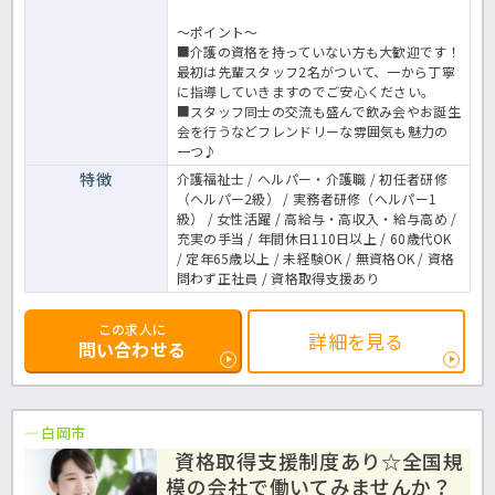
～ポイント～
■介護の資格を持っていない方も大歓迎です！
最初は先輩スタッフ2名がついて、一から丁寧
に指導していきますのでご安心ください。
■スタッフ同士の交流も盛んで飲み会やお誕生
会を行うなどフレンドリーな雰囲気も魅力の
一つ♪
特徴
介護福祉士 / ヘルパー・介護職 / 初任者研修
（ヘルパー2級） / 実務者研修（ヘルパー1
級） / 女性活躍 / 高給与・高収入・給与高め /
充実の手当 / 年間休日110日以上 / 60歳代OK
/ 定年65歳以上 / 未経験OK / 無資格OK / 資格
問わず正社員 / 資格取得支援あり
この求人に
詳細を見る
問い合わせる
白岡市
資格取得支援制度あり☆全国規
模の会社で働いてみませんか？