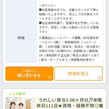
～ポイント～
■未経験者の方でも、先輩スタッフが丁寧に
指導いたしますので、安心してお仕事をスタ
ートすることができます。
■社会保険完備で、各種手当が充実していま
すので、安定して長くお勤めいただける環境
です♪
特徴
介護福祉士 / ヘルパー・介護職 / 初任者研修
（ヘルパー2級） / 実務者研修（ヘルパー1
級） / 女性活躍 / 高給与・高収入・給与高め /
充実の手当 / 60歳代OK / 未経験OK / 無資格
OK / 資格問わず正社員 / 駅近or送迎バスあり
/ 賞与・ボーナスあり / 資格取得支援あり
この求人に
詳細を見る
問い合わせる
ふじみ野市
うれしい賞与3.00ヶ月分♬年間
休日111日★資格・経験不問◎働