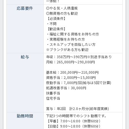
ー体制！
応募要件
◎やる気・人柄重視
◎無資格の方も歓迎
【必須条件】
・不問
【歓迎条件】
・福祉に関する資格をお持ちの方
・実務経験をお持ちの方
・スキルアップを目指したい方
※ブランクがある方も歓迎
給与
年収：358万円～390万円※別途手当あり
月給：265,000円～290,000円
基本給：200,000円〜210,000円
資格手当：2,000円～15,000円
夜勤手当：7,000円/回(給与は5回で計算)
処遇改善手当：30,000円
扶養手当
住宅手当
賞与：年2回 計2.0ヶ月分(前年度実績)
勤務時間
下記3つの時間帯でのシフト勤務です。
【早番】7:00～16:00（休憩60分）
【日勤】9:00～18:00（休憩60分）