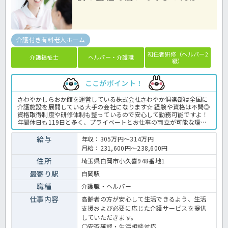
介護付き有料老人ホーム
初任者研修（ヘルパー2
介護福祉士
ヘルパー・介護職
級）
ここがポイント！
さわやかしらおか館を運営している株式会社さわやか倶楽部は全国に
介護施設を展開している大手の会社になります☆ 経験や資格は不問◎
資格取得制度や研修体制も整っているので安心して勤務可能ですよ！
年間休日も119日と多く、プライベートとお仕事の両立が可能な環境
になります☆ 定年が65歳で長く勤務することも可能で、65歳以降も
条件面は変わらずに働けるので安心の職場です〇 求人が気になる方は
給与
年収：305万円～314万円
是非ほっ介護までお問い合わせください！ 有料老人ホームでの介護業
月給：231,600円～238,600円
務全般です。 ＜介護職 正職員 有料老人ホームの求人＞
住所
埼玉県白岡市小久喜948番地1
最寄り駅
白岡駅
職種
介護職・ヘルパー
仕事内容
高齢者の方が安心して生活できるよう、生活
支援および必要に応じた介護サービスを提供
していただきます。
〇安否確認・生活相談対応