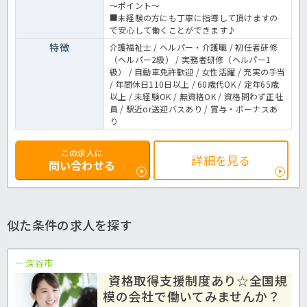
～ポイント～
■未経験の方にも丁寧に指導して頂けますの
で安心して働くことができます♪
特徴
介護福祉士 / ヘルパー・介護職 / 初任者研修
（ヘルパー2級） / 実務者研修（ヘルパー1
級） / 自動車免許歓迎 / 女性活躍 / 充実の手当
/ 年間休日110日以上 / 60歳代OK / 定年65歳
以上 / 未経験OK / 無資格OK / 資格問わず正社
員 / 駅近or送迎バスあり / 賞与・ボーナスあ
り
この求人に
詳細を見る
問い合わせる
似た条件の求人を探す
深谷市
資格取得支援制度あり☆全国規
模の会社で働いてみませんか？