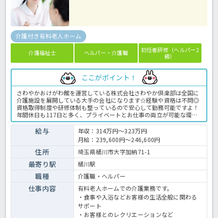
介護付き有料老人ホーム
初任者研修（ヘルパー2
介護福祉士
ヘルパー・介護職
級）
ここがポイント！
さわやかおけがわ館を運営している株式会社さわやか倶楽部は全国に
介護施設を展開している大手の会社になります☆経験や資格は不問◎
資格取得制度や研修体制も整っているので安心して勤務可能ですよ！
年間休日も117日と多く、プライベートとお仕事の両立が可能な環境
になります☆定年が65歳で長く勤務することも可能で、65歳以降も条
件面は変わらずに働けるので安心の職場です〇求人が気になる方は是
給与
年収：314万円～323万円
非ほっ介護までお問い合わせください！有料老人ホームでの介護業務
月給：239,600円～246,600円
全般です。＜介護職 正職員 有料老人ホームの求人＞
住所
埼玉県桶川市大字加納71-1
最寄り駅
桶川駅
職種
介護職・ヘルパー
仕事内容
有料老人ホームでの介護業務です。
・食事や入浴などお客様の生活全般に関わる
サポート
・お客様とのレクリエーションなど