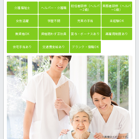
初任者研修（ヘルパ
実務者研修（ヘルパ
介護福祉士
ヘルパー・介護職
ー2級）
ー1級）
女性活躍
学歴不問
充実の手当
未経験OK
無資格OK
資格問わず正社員
賞与・ボーナスあり
再雇用制度あり
住宅手当あり
交通費支給あり
ブランク・復職OK
※画像はイメージです。