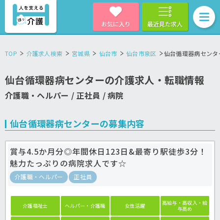
お気に入り
最近見た求人
TOP
介護求人検索
宮城県
仙台市
仙台市泉区
仙台循環器病センタ
仙台循環器病センターの介護求人・転職情報
介護職・ヘルパー / 正社員 / 病院
仙台循環器病センターの募集内容
賞与4.5か月分◎年間休日123日&最寄り駅徒歩3分！
魅力たっぷりの病院求人です☆
介護職・ヘルパー
正社員
高給与・高収入・給
介護福祉士
ヘルパー・介護職
女性活躍
与高め