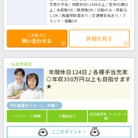
充実の手当 / 年間休日110日以上 / 定年65歳以
上 / 未経験OK / 無資格OK / 日勤のみ・夜勤な
しOK / 再雇用制度あり / 交通費支給あり / ブ
ランク・復職OK
この求人に
詳細を見る
問い合わせる
仙台市泉区
年間休日124日♪各種手当充実
◎年収350万円以上も目指せます
★
特別養護老人ホーム（特養）
初任者研修（ヘルパー2
ヘルパー・介護職
介護福祉士
級）
ここがポイント！