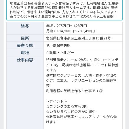
地域密着型特別養護老人ホーム寳樹苑いずみは、社会福祉法人 無量壽
会が運営する地域密着型の特別養護老人ホームです。職員体制や研修
体制など、働きやすい環境作りに力を入れてくれている法人ですよ！
賞与は4.00ヶ月分♪豊富な手当と合わせて年収350万円以上も目指せ
ます！年間休日も124日と大変充実していますので、お仕事もプライ
ベートも充実させたい方におすすめの求人です♪ご興味のある方はお
給与
年収：275万円～428万円
気軽にほっ介護までお問合せ下さい。特養での介護業務全般です。 ＜
月給：184,500円～287,496円
介護職 正職員 特養の求人＞
住所
宮城県仙台市泉区上谷刈三丁目16番21号
最寄り駅
地下鉄泉中央駅
職種
介護職・ヘルパー
仕事内容
特別養護老人ホーム 29名、併設ショートステ
イ 10名 規模の地域密着型、ユニット型特養
です☆
基本的なケアサービス（入浴・食事・排泄の
ケア）に加え、レクリエーションの企画運営
等
利用者様の笑顔を作るお仕事です◎
～ポイント～
☆ブランクのある方もOK
☆いろいろな世代の方が活躍中
☆教育体制が充実～スキルアップしながら働
けます