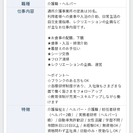
職種
介護職・ヘルパー
仕事内容
通所介護事業所の定員は30名。
利用者様への食事や入浴の介助、日常生活の
自立支援指導、レクリエーションの企画など
が主なお仕事内容です。
★お食事の配膳、下膳
★食事・入浴・排泄介助
★着替えのお手伝い
★シーツ交換
★フロア清掃
★レクリエーションの企画、運営
～ポイント～
☆ブランクのある方もOK
☆各種研修制度があり、 入社後もさまざまな
面で働く皆さまをフォローアップ
☆教育体制が充実～スキルアップしながら働
けます
特徴
介護福祉士 / ヘルパー・介護職 / 初任者研修
（ヘルパー2級） / 実務者研修（ヘルパー1
級） / 自動車免許歓迎 / 女性活躍 / 学歴不問 /
年間休日110日以上 / 未経験OK / 無資格OK /
資格問わず正社員 / 日勤のみ・夜勤なしOK /