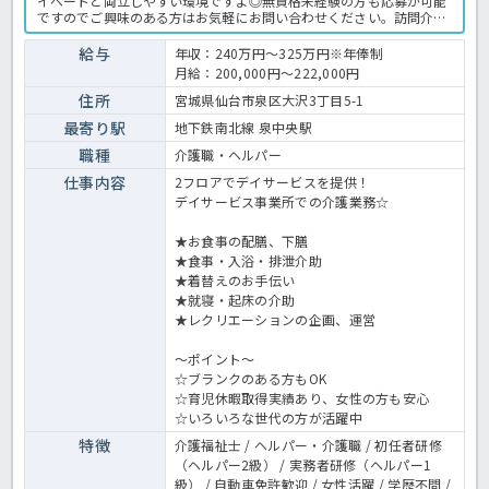
イベートと両立しやすい環境ですよ◎無資格未経験の方も応募が可能
ですのでご興味のある方はお気軽にお問い合わせください。訪問介護
での介護業務全般です。 ＜介護職 正職員 訪問介護の求人＞
給与
年収：240万円～325万円※年俸制
月給：200,000円～222,000円
住所
宮城県仙台市泉区大沢3丁目5-1
最寄り駅
地下鉄南北線 泉中央駅
職種
介護職・ヘルパー
仕事内容
2フロアでデイサービスを提供！
デイサービス事業所での介護業務☆
★お食事の配膳、下膳
★食事・入浴・排泄介助
★着替えのお手伝い
★就寝・起床の介助
★レクリエーションの企画、運営
～ポイント～
☆ブランクのある方もOK
☆育児休暇取得実績あり、女性の方も安心
☆いろいろな世代の方が活躍中
特徴
介護福祉士 / ヘルパー・介護職 / 初任者研修
（ヘルパー2級） / 実務者研修（ヘルパー1
級） / 自動車免許歓迎 / 女性活躍 / 学歴不問 /