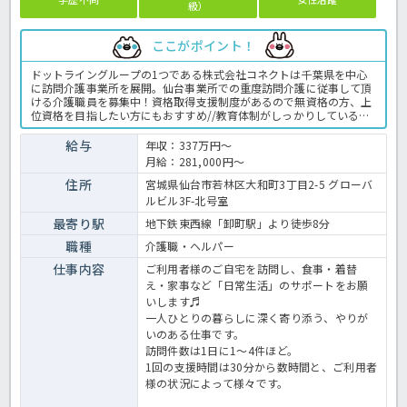
級）
ここがポイント！
ドットライングループの1つである株式会社コネクトは千葉県を中心
に訪問介護事業所を展開。仙台事業所での重度訪問介護に従事して頂
ける介護職員を募集中！資格取得支援制度があるので無資格の方、上
位資格を目指したい方にもおすすめ//教育体制がしっかりしているの
で訪問介護に不安がある方も安心してお仕事スタートできます！手当
が手厚く高給与が目指せます。独自のインセンティブ制度があるので
給与
年収：337万円～
頑張った分だけ更にお給料に還元！年間休日120日とプライベートの
月給：281,000円～
時間もしっかり確保できます☆ご興味をお持ちでしたら、是非ほっ介
護へお問い合わせ下さい。 訪問介護事業所での介護業務全般です。
住所
宮城県仙台市若林区大和町3丁目2-5 グローバ
＜介護職 正職員 訪問介護の求人＞
ルビル3F-北号室
最寄り駅
地下鉄東西線「卸町駅」より徒歩8分
職種
介護職・ヘルパー
仕事内容
ご利⽤者様のご⾃宅を訪問し、⾷事・着替
え・家事など「⽇常⽣活」のサポートをお願
いします♬
⼀⼈ひとりの暮らしに深く寄り添う、やりが
いのある仕事です。
訪問件数は1⽇に1～4件ほど。
1回の⽀援時間は30分から数時間と、ご利⽤者
様の状況によって様々です。