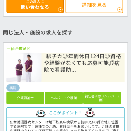
この求人に
詳細を見る
問い合わせる
同じ法人・施設の求人を探す
仙台市泉区
駅チカ◎年間休日124日◎資格
や経験がなくても応募可能♬病
院で看護助...
病院
初任者研修（ヘルパー2
介護福祉士
ヘルパー・介護職
級）
ここがポイント！
仙台循環器病センターは地下鉄泉中央駅から徒歩3分の好立地に位置
する病院です！病棟での介助、看護助手をお願いします。介護の資格
や経験のない方も応募可能♪先輩がしっかり教えてくれるのでご安心