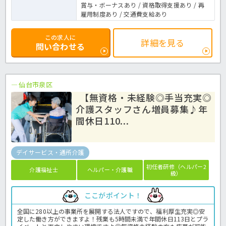
賞与・ボーナスあり / 資格取得支援あり / 再
雇用制度あり / 交通費支給あり
この求人に
詳細を見る
問い合わせる
仙台市泉区
【無資格・未経験◎手当充実◎
介護スタッフさん増員募集♪年
間休日110...
デイサービス・通所介護
初任者研修（ヘルパー2
介護福祉士
ヘルパー・介護職
級）
ここがポイント！
全国に280以上の事業所を展開する法人ですので、福利厚生充実◎安
定した働き方ができますよ！残業も5時間未満で年間休日113日とプラ