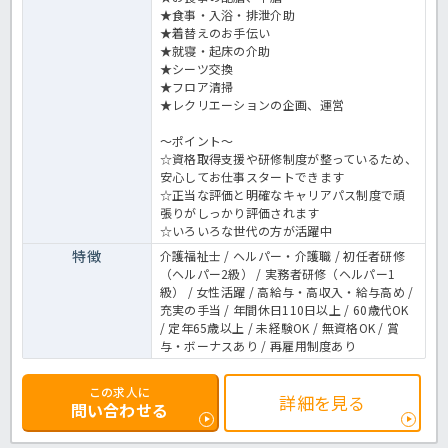
★食事・入浴・排泄介助
★着替えのお手伝い
★就寝・起床の介助
★シーツ交換
★フロア清掃
★レクリエーションの企画、運営
～ポイント～
☆資格取得支援や研修制度が整っているため、
安心してお仕事スタートできます
☆正当な評価と明確なキャリアパス制度で頑
張りがしっかり評価されます
☆いろいろな世代の方が活躍中
特徴
介護福祉士 / ヘルパー・介護職 / 初任者研修
（ヘルパー2級） / 実務者研修（ヘルパー1
級） / 女性活躍 / 高給与・高収入・給与高め /
充実の手当 / 年間休日110日以上 / 60歳代OK
/ 定年65歳以上 / 未経験OK / 無資格OK / 賞
与・ボーナスあり / 再雇用制度あり
この求人に
詳細を見る
問い合わせる