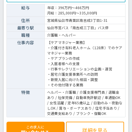
か、無料駐車場も用意されています。
給与
年収：396万円～466万円
月給：285,000円～335,000円
住所
宮城県仙台市青葉区南吉成3丁目1-31
最寄り駅
仙台市営バス「南吉成三丁目」バス停
職種
介護職・ヘルパー
仕事内容
【ケアマネジャー業務】
・介護付き有料老人ホーム（128床）でのケア
マネジャー業務
・ケアプランの作成
・入居者様への支援
・行事やレクリエーションの企画・運営
・居宅介護支援事業所への訪問
・新規入居に向けた相談・調整
・その他付随する業務
特徴
ヘルパー・介護職 / 介護支援専門員 / 退職金
あり / 社保完備 / 自動車免許歓迎 / 車通勤OK
/ 女性活躍 / 定年65歳以上 / 日勤のみ・夜勤な
しOK / 賞与・ボーナスあり / 住宅手当あり /
交通費支給あり / ブランク・復職OK
この求人に
詳細を見る