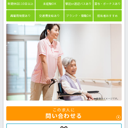
年間休日110日以上
未経験OK
駅近or送迎バスあり
賞与・ボーナスあり
再雇用制度あり
交通費支給あり
ブランク・復職OK
担当者おすすめ
※画像はイメージです。
この求人に
問い合わせる