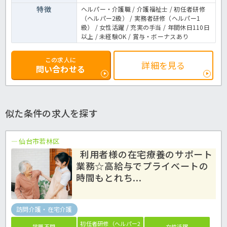
特徴
ヘルパー・介護職 / 介護福祉士 / 初任者研修
（ヘルパー2級） / 実務者研修（ヘルパー1
級） / 女性活躍 / 充実の手当 / 年間休日110日
以上 / 未経験OK / 賞与・ボーナスあり
この求人に
詳細を見る
問い合わせる
似た条件の求人を探す
仙台市若林区
利用者様の在宅療養のサポート
業務☆高給与でプライベートの
時間もとれち...
訪問介護・在宅介護
初任者研修（ヘルパー2
学歴不問
女性活躍