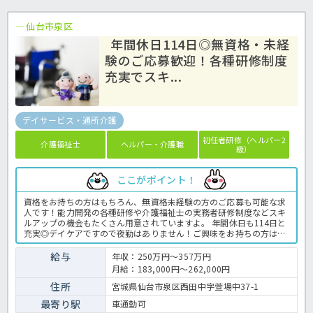
仙台市泉区
年間休日114日◎無資格・未経
験のご応募歓迎！各種研修制度
充実でスキ...
デイサービス・通所介護
初任者研修（ヘルパー2
介護福祉士
ヘルパー・介護職
級）
ここがポイント！
資格をお持ちの方はもちろん、無資格未経験の方のご応募も可能な求
人です！能力開発の各種研修や介護福祉士の実務者研修制度などスキ
ルアップの機会もたくさん用意されていますよ。 年間休日も114日と
充実◎デイケアですので夜勤はありません！ご興味をお持ちの方はほ
っ介護までお問合せ下さいね♪デイケアでの介護業務全般です。 ＜介
護職 正職員 デイケアの求人＞
給与
年収：250万円～357万円
月給：183,000円～262,000円
住所
宮城県仙台市泉区西田中字萱場中37-1
最寄り駅
車通勤可