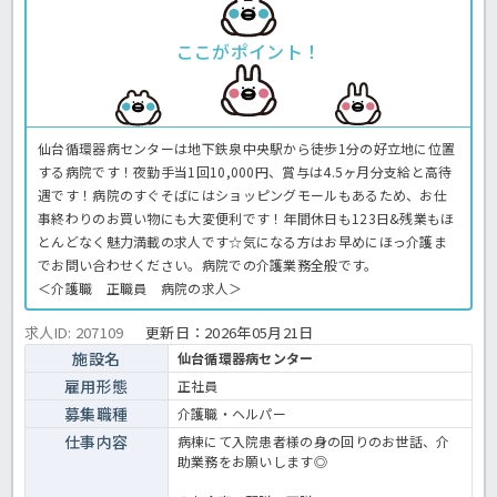
ここがポイント！
仙台循環器病センターは地下鉄泉中央駅から徒歩1分の好立地に位置
する病院です！夜勤手当1回10,000円、賞与は4.5ヶ月分支給と高待
遇です！病院のすぐそばにはショッピングモールもあるため、お仕
事終わりのお買い物にも大変便利です！年間休日も123日&残業もほ
とんどなく魅力満載の求人です☆気になる方はお早めにほっ介護ま
でお問い合わせください。病院での介護業務全般です。
＜介護職 正職員 病院の求人＞
求人ID: 207109
更新日：
2026年05月21日
施設名
仙台循環器病センター
雇用形態
正社員
募集職種
介護職・ヘルパー
仕事内容
病棟にて入院患者様の身の回りのお世話、介
助業務をお願いします◎