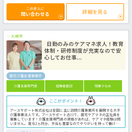
この求人に
詳細を見る
問い合わせる
大崎市
日勤のみのケアマネ求人！教育
体制・研修制度が充実なので安
心してお仕事...
居宅介護支援事業所
介護支援専門員
経験者歓迎
残業少なめ
ここがポイント！
アースサポート株式会社は全国に主に訪問介護事業所を展開する大手
介護事業法人です。アースサポート古川で、居宅ケアマネの正社員を
募集しています！介護支援専門員の資格があれば、ケアマネ経験は問
いません。賞与2ヵ月分、手当も豊富なのでやりがいを持って働けま
すよ♪先輩ケアマネや指導主任が業務をサポートしてくれます。また