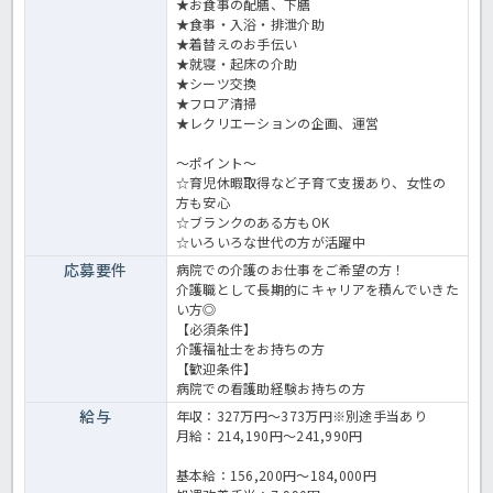
★お食事の配膳、下膳
★食事・入浴・排泄介助
★着替えのお手伝い
★就寝・起床の介助
★シーツ交換
★フロア清掃
★レクリエーションの企画、運営
～ポイント～
☆育児休暇取得など子育て支援あり、女性の
方も安心
☆ブランクのある方もOK
☆いろいろな世代の方が活躍中
応募要件
病院での介護のお仕事をご希望の方！
介護職として長期的にキャリアを積んでいきた
い方◎
【必須条件】
介護福祉士をお持ちの方
【歓迎条件】
病院での看護助経験お持ちの方
給与
年収：327万円～373万円※別途手当あり
月給：214,190円～241,990円
基本給：156,200円～184,000円