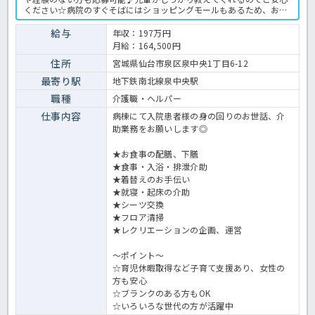
ください☆病院のすぐそばにはショッピングモールもあるため、お仕
事終わりのお買い物にも大変便利です！年間休日も124日&残業もな
く魅力満載の求人です☆気になる方はお早めにほっ介護までお問い合
給与
年収：197万円
わせください。病院での介護業務全般です。 ＜介護職 嘱託職員 病
月給：164,500円
院の求人＞
住所
宮城県仙台市泉区泉中央1丁目6-12
最寄り駅
地下鉄南北線泉中央駅
職種
介護職・ヘルパー
仕事内容
病棟にて入院患者様の身の回りのお世話、介
助業務をお願いします◎
★お食事の配膳、下膳
★食事・入浴・排泄介助
★着替えのお手伝い
★就寝・起床の介助
★シーツ交換
★フロア清掃
★レクリエーションの企画、運営
～ポイント～
☆育児休暇取得など子育て支援あり、女性の
方も安心
☆ブランクのある方もOK
☆いろいろな世代の方が活躍中