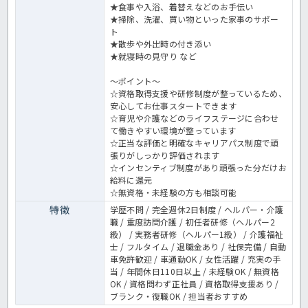
★⾷事や⼊浴、着替えなどのお⼿伝い
★掃除、洗濯、買い物といった家事のサポー
ト
★散歩や外出時の付き添い
★就寝時の⾒守り など
～ポイント～
☆資格取得支援や研修制度が整っているため、
安心してお仕事スタートできます
☆育児や介護などのライフステージに合わせ
て働きやすい環境が整っています
☆正当な評価と明確なキャリアパス制度で頑
張りがしっかり評価されます
☆インセンティブ制度があり頑張った分だけお
給料に還元
☆無資格・未経験の方も相談可能
特徴
学歴不問 / 完全週休2日制度 / ヘルパー・介護
職 / 重度訪問介護 / 初任者研修（ヘルパー2
級） / 実務者研修（ヘルパー1級） / 介護福祉
士 / フルタイム / 退職金あり / 社保完備 / 自動
車免許歓迎 / 車通勤OK / 女性活躍 / 充実の手
当 / 年間休日110日以上 / 未経験OK / 無資格
OK / 資格問わず正社員 / 資格取得支援あり /
ブランク・復職OK / 担当者おすすめ