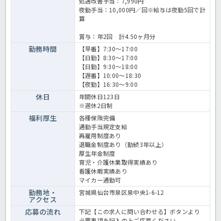
処遇改善手当：7,990円
夜勤手当：10,000円／回※給与は夜勤5回で計
算
賞与：年2回 計4.50ヶ月分
勤務時間
【早番】7:30～17:00
【日勤】8:30～17:00
【日勤】9:30～18:00
【遅番】10:00～18:30
【夜勤】16:30～9:00
休日
年間休日123日
※週休2日制
福利厚生
各種保険完備
通勤手当規定支給
再雇用制度あり
退職金制度あり（勤続3年以上）
厚生年金制度
育児・介護休業取得実績あり
看護休暇実績あり
マイカー通勤可
勤務地・
宮城県仙台市泉区泉中央1-6-12
アクセス
応募の流れ
下記【この求人に問い合わせる】ボタンより
必要事項を記入の上ご応募ください。