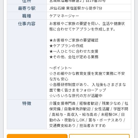
住所
宮城県塩竈市藤倉2丁目19番30号
ー 正職員 居宅介護支援事業所の求人＞
最寄り駅
JR仙石線 東塩釜駅から徒歩7分
職種
ケアマネージャー
仕事内容
お客様やご家族の要望を伺い、生活や健康状
態に合わせてケアプランを作成します。
★お客様やご家族の要望確認
★ケアプランの作成
★一人ひとりに合わせた支援
★その他、会社が定める業務
～ポイント～
☆きめ細やかな教育支援を実施で業務に不安
な方も安心
☆各種研修制度があり、 入社後もさまざまな
面で働く皆さまをフォローアップ
☆いろいろな世代の方が活躍中
特徴
介護支援専門員 / 経験者歓迎 / 残業少なめ / 社
保完備 / 自動車免許歓迎 / 女性活躍 / 学歴不問
/ 高給与・高収入・給与高め / 未経験OK / 日
勤のみ・夜勤なしOK / 賞与・ボーナスあり /
交通費支給あり / 担当者おすすめ