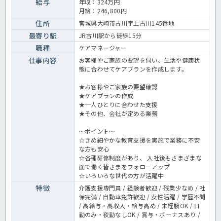
スーパーバイザーによる指導体制もありますので安心♬法人内では合
給与
年収：324万円
同勉強会も定期的に開催しておりWebを活用した情報交換も行ってい
月給：246,800円
ます。訪問介護事業におけるケアマネ業務に応募してみませんか？居
宅介護支援事業所でのケアマネージャー業務全般です。 ＜ケアマネー
住所
宮城県大崎市古川字上古川145番地
ジャー 正職員 居宅介護支援事業所の求人＞
最寄り駅
JR古川駅から徒歩15分
職種
ケアマネージャー
仕事内容
お客様やご家族の要望を伺い、生活や健康状
態に合わせてケアプランを作成します。
★お客様やご家族の要望確認
★ケアプランの作成
★一人ひとりに合わせた支援
★その他、会社が定める業務
～ポイント～
☆きめ細やかな教育支援を実施で業務に不安
な方も安心
☆各種研修制度があり、 入社後もさまざまな
面で働く皆さまをフォローアップ
☆いろいろな世代の方が活躍中
特徴
介護支援専門員 / 経験者歓迎 / 残業少なめ / 社
保完備 / 自動車免許歓迎 / 女性活躍 / 学歴不問
/ 高給与・高収入・給与高め / 未経験OK / 日
勤のみ・夜勤なしOK / 賞与・ボーナスあり /