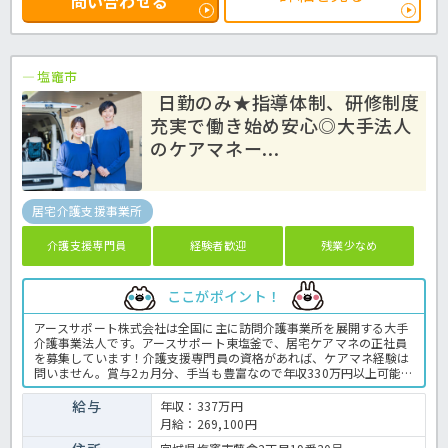
問い合わせる
塩竈市
日勤のみ★指導体制、研修制度
充実で働き始め安心◎大手法人
のケアマネー...
居宅介護支援事業所
介護支援専門員
経験者歓迎
残業少なめ
ここがポイント！
アースサポート株式会社は全国に主に訪問介護事業所を展開する大手
介護事業法人です。アースサポート東塩釜で、居宅ケアマネの正社員
を募集しています！介護支援専門員の資格があれば、ケアマネ経験は
問いません。賞与2ヵ月分、手当も豊富なので年収330万円以上可能♪
先輩ケアマネや指導主任が業務をサポートしてくれます。またスーパ
ーバイザーによる指導体制もありますので安心♬法人内では合同勉強
給与
年収：337万円
会も定期的に開催しておりWebを活用した情報交換も行っています。
月給：269,100円
訪問介護事業におけるケアマネ業務に応募してみませんんか？居宅介
護支援事業所でのケアマネージャー業務全般です。 ＜ケアマネージャ