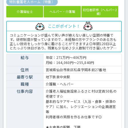
特別養護老人ホーム（特養）
初任者研修（ヘルパー2
介護福祉士
ヘルパー・介護職
級）
ここがポイント！
コミュニケーションが盛んで笑い声が絶えない楽しい空間の特養で
す。研修制度が整っていますので、未経験の方やブランクのある方も
正しい技術をしっかり身に着けることができますよ◎年間120日以上
とたっぷり休日があり、残業も少なめ♪少人数制で行き届いたケアを
目指す方にもおススメの求人です！ご興味のある方はお気軽にほっ介
護までお問い合わせください。特養での介護業務全般です。 ＜介護
給与
年収：271万円～406万円
職 正職員 特養の求人＞
月給：164,060円～255,840円
住所
宮城県仙台市泉区松森字岡本前27番地
最寄り駅
地下鉄泉中央駅
職種
介護職・ヘルパー
仕事内容
介護老人福祉施設泉ふるさと村は定員50名の
老健です☆
基本的なケアサービス（入浴・食事・排泄の
ケア）に加え、レクリエーションの企画運営
等
利用者様の笑顔を作るお仕事です◎
★お食事の配膳、下膳