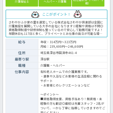
介護福祉士
ヘルパー・介護職
級）
ここがポイント！
さわやかふか家の里を運営している株式会社さわやか倶楽部は全国に
介護施設を展開している大手の会社になります☆経験や資格は不問◎
資格取得制度や研修体制も整っているので安心して勤務可能ですよ！
年間休日も117日と多く、プライベートとお仕事の両立が可能な環境
になります☆定年が65歳で長く勤務することも可能で、65歳以降も条
件面は変わらずに働けるので安心の職場です〇求人が気になる方は是
給与
年収：314万円～323万円
非ほっ介護までお問い合わせください！有料老人ホームでの介護業務
月給：239,600円～246,600円
全般です。＜介護職 正職員 有料老人ホームの求人＞
住所
埼玉県深谷市国済寺461-4
最寄り駅
深谷駅
職種
介護職・ヘルパー
仕事内容
有料老人ホームでの介護業務です。
・食事や入浴などお客様の生活全般に関わる
サポート
・お客様とのレクリエーションなど
～ポイント～
■資格取得支援、資格手当あり！無資格・未
経験の方も歓迎◎最初は先輩スタッフ・2名が
ついて、一から丁寧に指導していきますのでご
安心ください。