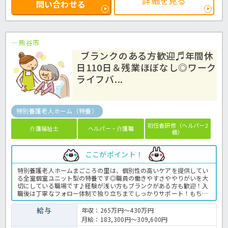
詳細を見る
問い合わせる
熊谷市
ブランクのある方歓迎♬年間休
日110日＆残業ほぼなし◎ワーク
ライフバ...
特別養護老人ホーム（特養）
初任者研修（ヘルパー2
介護福祉士
ヘルパー・介護職
級）
ここがポイント！
特別養護老人ホームまごころの里は、個別性の高いケアを提供してい
る全室個室ユニット型の特養です◎職員の働きやすさややりがいを大
切にしている職場です♪経験が浅い方もブランクがある方も歓迎！入
職後は丁寧なフォロー体制で独り立ちまでしっかりサポート！もちろ
ん経験者の方も歓迎です◎年間休日110日に加え、時間外労働もほと
んどありませんのでワークライフバランスを大切にしたい方にもおス
給与
年収：265万円～430万円
スメ！笑顔と思いやりを忘れず、真心ある介護をして下さる方からの
月給：183,300円～309,600円
ご応募をお待ちしています！特養での介護業務全般です。 ＜介護職