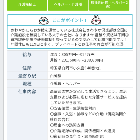
初任者研修（ヘルパー2
介護福祉士
ヘルパー・介護職
級）
ここがポイント！
さわやかしらおか館を運営している株式会社さわやか倶楽部は全国に
介護施設を展開している大手の会社になります☆ 経験や資格は不問◎
資格取得制度や研修体制も整っているので安心して勤務可能ですよ！
年間休日も119日と多く、プライベートとお仕事の両立が可能な環境
になります☆ 定年が65歳で長く勤務することも可能で、65歳以降も
条件面は変わらずに働けるので安心の職場です〇 求人が気になる方は
給与
年収：305万円～314万円
是非ほっ介護までお問い合わせください！ 有料老人ホームでの介護業
月給：231,600円～238,600円
務全般です。 ＜介護職 正職員 有料老人ホームの求人＞
住所
埼玉県白岡市小久喜948番地1
最寄り駅
白岡駅
職種
介護職・ヘルパー
仕事内容
高齢者の方が安心して生活できるよう、生活
支援および必要に応じた介護サービスを提供
していただきます。
〇安否確認・生活相談対応
〇食事・入浴・排泄などの介助（併設訪問介
護対応含む）
〇居室への訪問支援
〇介護記録の作成、関係機関との連携
〇夜勤時の見守り・緊急時対応