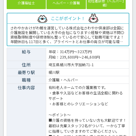
初任者研修（ヘルパー2
介護福祉士
ヘルパー・介護職
級）
ここがポイント！
さわやかおけがわ館を運営している株式会社さわやか倶楽部は全国に
介護施設を展開している大手の会社になります☆経験や資格は不問◎
資格取得制度や研修体制も整っているので安心して勤務可能ですよ！
年間休日も117日と多く、プライベートとお仕事の両立が可能な環境
になります☆定年が65歳で長く勤務することも可能で、65歳以降も条
件面は変わらずに働けるので安心の職場です〇求人が気になる方は是
給与
年収：314万円～323万円
非ほっ介護までお問い合わせください！有料老人ホームでの介護業務
月給：239,600円～246,600円
全般です。＜介護職 正職員 有料老人ホームの求人＞
住所
埼玉県桶川市大字加納71-1
最寄り駅
桶川駅
職種
介護職・ヘルパー
仕事内容
有料老人ホームでの介護業務です。
・食事や入浴などお客様の生活全般に関わる
サポート
・お客様とのレクリエーションなど
～ポイント～
■介護の資格を持っていない方も大歓迎です！
最初は先輩スタッフ2名がついて、一から丁寧
に指導していきますのでご安心ください。