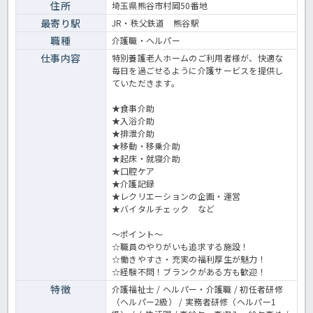
正職員 特養の求人＞
住所
埼玉県熊谷市村岡50番地
最寄り駅
JR・秩父鉄道 熊谷駅
職種
介護職・ヘルパー
仕事内容
特別養護老人ホームのご利用者様が、快適な
毎日を過ごせるように介護サービスを提供し
ていただきます。
★食事介助
★入浴介助
★排泄介助
★移動・移乗介助
★起床・就寝介助
★口腔ケア
★介護記録
★レクリエーションの企画・運営
★バイタルチェック など
～ポイント～
☆職員のやりがいも追求する施設！
☆働きやすさ・充実の福利厚生が魅力！
☆経験不問！ブランクがある方も歓迎！
特徴
介護福祉士 / ヘルパー・介護職 / 初任者研修
（ヘルパー2級） / 実務者研修（ヘルパー1