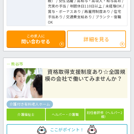
級） / 女性活躍 / 高給与・高収入・給与高め /
充実の手当 / 年間休日110日以上 / 未経験OK /
賞与・ボーナスあり / 再雇用制度あり / 住宅
手当あり / 交通費支給あり / ブランク・復職
OK
この求人に
詳細を見る
問い合わせる
熊谷市
資格取得支援制度あり☆全国規
模の会社で働いてみませんか？
介護付き有料老人ホーム
初任者研修（ヘルパー2
介護福祉士
ヘルパー・介護職
級）
ここがポイント！