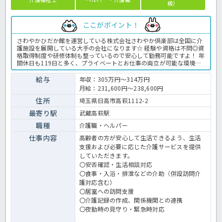
級）
ここがポイント！
さわやかひだか館を運営している株式会社さわやか倶楽部は全国に介
護施設を展開している大手の会社になります☆ 経験や資格は不問◎資
格取得制度や研修体制も整っているので安心して勤務可能ですよ！ 年
間休日も119日と多く、プライベートとお仕事の両立が可能な環境に
なります☆ 定年が65歳で長く勤務することも可能で、65歳以降も条
件面は変わらずに働けるので安心の職場です〇 求人が気になる方は是
給与
年収：305万円～314万円
非ほっ介護までお問い合わせください！ 有料老人ホームでの介護業務
月給：231,600円～238,600円
全般です。 ＜介護職 正職員 有料老人ホームの求人＞
住所
埼玉県日高市高萩1112-2
最寄り駅
武蔵高萩駅
職種
介護職・ヘルパー
仕事内容
高齢者の方が安心して生活できるよう、生活
支援および必要に応じた介護サービスを提供
していただきます。
〇安否確認・生活相談対応
〇食事・入浴・排泄などの介助（併設訪問介
護対応含む）
〇居室への訪問支援
〇介護記録の作成、関係機関との連携
〇夜勤時の見守り・緊急時対応