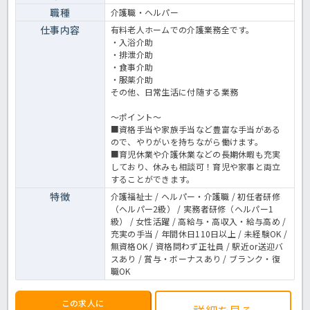
職種
介護職・ヘルパー
仕事内容
有料老人ホームでの介護業務全です。
・入浴介助
・排泄介助
・食事介助
・服薬介助
その他、日常生活に付随する業務
～ポイント～
■資格手当や家族手当など豊富な手当がある
ので、やりがいを持ちながら働けます。
■育児休業や介護休業などの長期休暇も充実
しており、休みも相談可！育児や家事と両立
することができます。
特徴
介護福祉士 / ヘルパー・介護職 / 初任者研修
（ヘルパー2級） / 実務者研修（ヘルパー1
級） / 女性活躍 / 高給与・高収入・給与高め /
充実の手当 / 年間休日110日以上 / 未経験OK /
無資格OK / 資格問わず正社員 / 駅近or送迎バ
スあり / 賞与・ボーナスあり / ブランク・復
職OK
この求人に