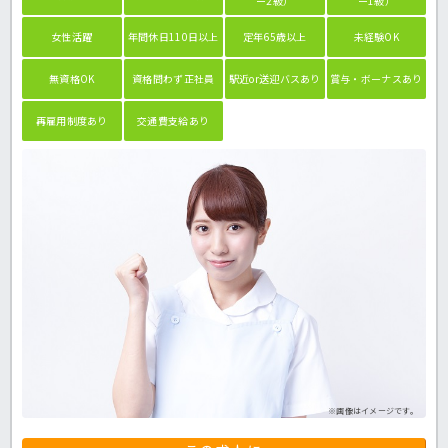
ー2級）
ー1級）
女性活躍
年間休日110日以上
定年65歳以上
未経験OK
無資格OK
資格問わず正社員
駅近or送迎バスあり
賞与・ボーナスあり
再雇用制度あり
交通費支給あり
※画像はイメージです。