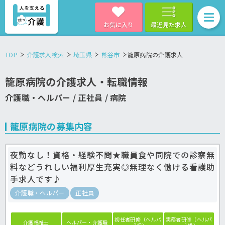
お気に入り
最近見た求人
TOP
介護求人検索
埼玉県
熊谷市
籠原病院の介護求人
籠原病院の介護求人・転職情報
介護職・ヘルパー / 正社員 / 病院
籠原病院の募集内容
夜勤なし！資格・経験不問★職員食や同院での診察無
料などうれしい福利厚生充実◎無理なく働ける看護助
手求人です♪
介護職・ヘルパー
正社員
初任者研修（ヘルパ
実務者研修（ヘルパ
介護福祉士
ヘルパー・介護職