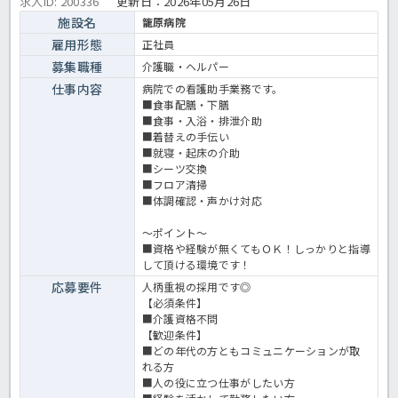
求人ID: 200336
更新日：
2026年05月26日
施設名
籠原病院
雇用形態
正社員
募集職種
介護職・ヘルパー
仕事内容
病院での看護助手業務です。
■食事配膳・下膳
■食事・入浴・排泄介助
■着替えの手伝い
■就寝・起床の介助
■シーツ交換
■フロア清掃
■体調確認・声かけ対応
～ポイント～
■資格や経験が無くてもＯＫ！しっかりと指導
して頂ける環境です！
応募要件
人柄重視の採用です◎
【必須条件】
■介護資格不問
【歓迎条件】
■どの年代の方ともコミュニケーションが取
れる方
■人の役に立つ仕事がしたい方