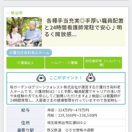
熊谷市
各種手当充実◎手厚い職員配置
と24時間看護師常駐で安心♪明
るく開放感...
介護付き有料老人ホーム
初任者研修（ヘルパー2
介護福祉士
ヘルパー・介護職
級）
ここがポイント！
桜ガーデンはグリーンフォレスト株式会社が運営する介護付き有料老
人ホームです。介護体制は2：1と手厚い職員配置でキャリアの浅い方
や未経験の方でも安心してご勤務いただけますよ♪施設には看護師が
24時間常駐し、入居者さまの健康管理を行っていますので急変時も安
心。館内は明るく広々としており、理美容室や売店、パーティールー
ムなど設備も充実しています。夜勤ができないという方もご相談可能
給与
年収：324万円～479万円
ですよ！緑溢れ、自然豊かなグリーンフォレストビレッジで働いて頂
月給：229,500円～338,500円
ける新しい仲間をお待ちしております。まずはほっ介護までお気軽に
お問い合わせくださいね。有料老人ホームでの介護業務全般です。＜
住所
埼玉県熊谷市広瀬800-2
介護職 正職員 有料老人ホームの求人＞
最寄り駅
秩父鉄道 ひろせ野鳥の森駅