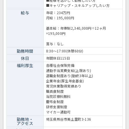
■経験を活かして勤務したい方
■キャリアップ・スキルアップしたい方
給与
年収：234万円
月給：195,000円
基本給：年俸制2,340,000円÷12ヶ月
=195,000円
賞与：なし
勤務時間
8:30～17:00(休憩60分)
休日
年間休日115日
福利厚生
各種社会保険完備
通勤手当実費支給(上限あり)
退職金制度あり(勤続3年以上)
企業年金(厚生年金基金)
育児休業取得実績あり
職員食制度
当院診察料無料
慶弔金制度
研修支援制度
マイカー通勤可
勤務地・
埼玉県熊谷市美土里町3-136
アクセス