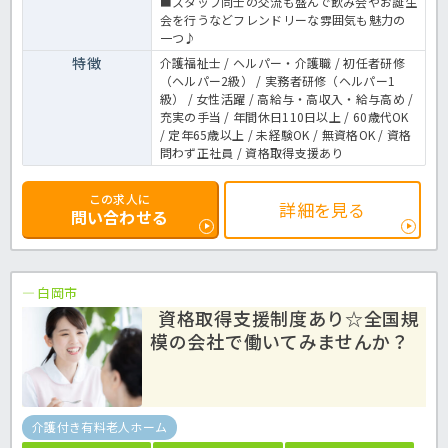
■スタッフ同士の交流も盛んで飲み会やお誕生
会を行うなどフレンドリーな雰囲気も魅力の
一つ♪
特徴
介護福祉士 / ヘルパー・介護職 / 初任者研修
（ヘルパー2級） / 実務者研修（ヘルパー1
級） / 女性活躍 / 高給与・高収入・給与高め /
充実の手当 / 年間休日110日以上 / 60歳代OK
/ 定年65歳以上 / 未経験OK / 無資格OK / 資格
問わず正社員 / 資格取得支援あり
この求人に
詳細を見る
問い合わせる
白岡市
資格取得支援制度あり☆全国規
模の会社で働いてみませんか？
介護付き有料老人ホーム