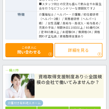
■スタッフ同士の交流も盛んで飲み会やお誕生
会を行うなどフレンドリーな雰囲気です♪
特徴
介護福祉士 / ヘルパー・介護職 / 初任者研修
（ヘルパー2級） / 実務者研修（ヘルパー1
級） / 女性活躍 / 高給与・高収入・給与高め /
充実の手当 / 年間休日110日以上 / 60歳代OK
/ 定年65歳以上 / 未経験OK / 無資格OK / 資格
問わず正社員 / 資格取得支援あり
この求人に
詳細を見る
問い合わせる
桶川市
資格取得支援制度あり☆全国規
模の会社で働いてみませんか？
介護付き有料老人ホーム