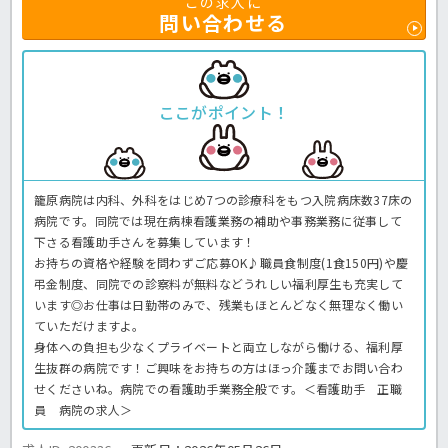
この求人に
問い合わせる
ここがポイント！
籠原病院は内科、外科をはじめ7つの診療科をもつ入院病床数37床の
病院です。同院では現在病棟看護業務の補助や事務業務に従事して
下さる看護助手さんを募集しています！
お持ちの資格や経験を問わずご応募OK♪職員食制度(1食150円)や慶
弔金制度、同院での診察料が無料などうれしい福利厚生も充実して
います◎お仕事は日勤帯のみで、残業もほとんどなく無理なく働い
ていただけますよ。
身体への負担も少なくプライベートと両立しながら働ける、福利厚
生抜群の病院です！ご興味をお持ちの方はほっ介護までお問い合わ
せくださいね。病院での看護助手業務全般です。＜看護助手 正職
員 病院の求人＞