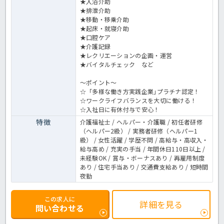
★入浴介助
★排泄介助
★移動・移乗介助
★起床・就寝介助
★口腔ケア
★介護記録
★レクリエーションの企画・運営
★バイタルチェック など
～ポイント～
☆「多様な働き方実践企業｣プラチナ認定！
☆ワークライフバランスを大切に働ける！
☆入社日に有休付与で安心！
特徴
介護福祉士 / ヘルパー・介護職 / 初任者研修
（ヘルパー2級） / 実務者研修（ヘルパー1
級） / 女性活躍 / 学歴不問 / 高給与・高収入・
給与高め / 充実の手当 / 年間休日110日以上 /
未経験OK / 賞与・ボーナスあり / 再雇用制度
あり / 住宅手当あり / 交通費支給あり / 短時間
夜勤
この求人に
詳細を見る
問い合わせる