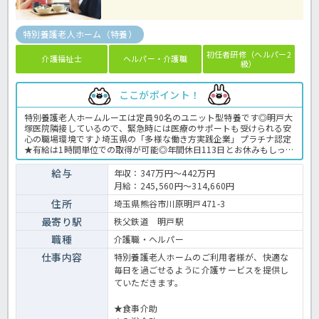
特別養護老人ホーム（特養）
初任者研修（ヘルパー2
介護福祉士
ヘルパー・介護職
級）
ここがポイント！
特別養護老人ホームルーエは定員90名のユニット型特養です◎明戸大
塚医院隣接しているので、緊急時には医療のサポートも受けられる安
心の職場環境です♪埼玉県の「多様な働き方実践企業」プラチナ認定
★有給は1時間単位での取得が可能◎年間休日113日とお休みもしっか
りあるので、プライベートと両立しやすい環境です♪夜勤は1日/8時
間勤務で身体に無理なくお仕事できますよ！ご興味のある方はお気軽
給与
年収：347万円～442万円
にお問合せ下さい♪特養での介護業務全般です。 ＜介護職 正職員
月給：245,560円～314,660円
特養の求人＞
住所
埼玉県熊谷市川原明戸471-3
最寄り駅
秩父鉄道 明戸駅
職種
介護職・ヘルパー
仕事内容
特別養護老人ホームのご利用者様が、快適な
毎日を過ごせるように介護サービスを提供し
ていただきます。
★食事介助