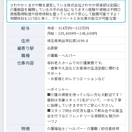
さわやかくまがや館を運営している株式会社さわやか倶楽部は全国に
介護施設を展開している大手の会社になります☆経験や資格は不問◎
資格取得制度や研修体制も整っているので安心して勤務可能ですよ！
年間休日も117日と多く、プライベートとお仕事の両立が可能な環境
になります☆定年が65歳で長く勤務することも可能で、65歳以降も条
件面は変わらずに働けるので安心の職場です〇求人が気になる方は是
給与
年収：314万円～323万円
非ほっ介護までお問い合わせください！有料老人ホームでの介護業務
月給：239,600円～246,600円
全般です。＜介護職 正職員 有料老人ホームの求人＞
住所
埼玉県熊谷市石原1696-8
最寄り駅
石原駅
職種
介護職・ヘルパー
仕事内容
有料老人ホームでの介護業務です。
・食事や入浴などお客様の生活全般に関わる
サポート
・お客様とのレクリエーションなど
～ポイント～
■介護の資格を持っていない方も大歓迎です！
最初は先輩スタッフ2名がついて、一から丁寧
に指導していきますのでご安心ください。
■スタッフ同士の交流も盛んで飲み会やお誕生
会を行うなどフレンドリーな雰囲気も魅力の
一つ♪
特徴
介護福祉士 / ヘルパー・介護職 / 初任者研修