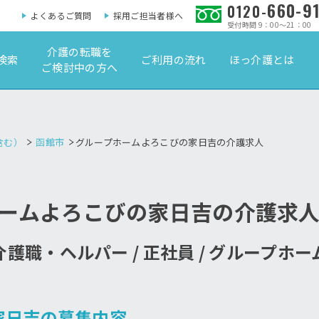
660-9
0120-
よくあるご質問
採用ご担当者様へ
受付時間 9：00～21：00
介護の転職を
検索
ご利用の流れ
ほっ介護とは
ご検討中の方へ
含む）
函館市
グループホームよろこびの家日吉の介護求人
ームよろこびの家日吉の介護求
介護職・ヘルパー / 正社員 / グループホー
家日吉の募集内容