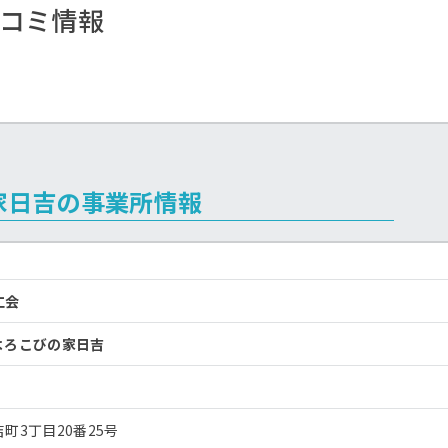
コミ情報
家日吉の事業所情報
仁会
よろこびの家日吉
町3丁目20番25号