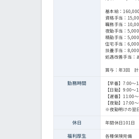
基本給：160,00
資格手当：15,0
職務手当：10,00
夜勤手当：5,00
精勤手当：5,000
住宅手当：6,000
扶養手当：8,00
処遇改善手当：
賞与：年3回 計
勤務時間
【早番】7:00～15
【日勤】9:00～17
【遅番】11:00～1
【夜勤】17:00～9
※夜勤明けの翌
休日
年間休日101日
福利厚生
各種保険完備