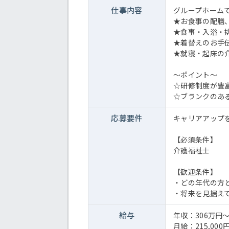
仕事内容
グループホーム
★お食事の配膳
★食事・入浴・
★着替えのお手
★就寝・起床の
～ポイント～
☆研修制度が豊
☆ブランクのあ
応募要件
キャリアアップ
【必須条件】
介護福祉士
【歓迎条件】
・どの年代の方
・将来を見据え
給与
年収：306万円
月給：215,000円