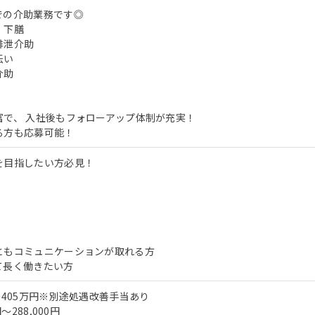
での介助業務です◎
、下膳
排泄介助
伝い
介助
富で、 入社後もフォローアップ体制が充実！
る方も応募可能！
を目指したい方必見！
ともコミュニケーションが取れる方
て長く働きたい方
～405万円※別途処遇改善手当あり
～288,000円