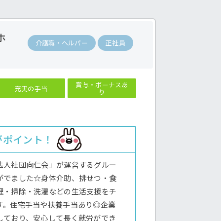
ホ
介護職・ヘルパー
正社員
賞与・ボーナスあ
充実の手当
り
がポイント！
法人社団向仁会」が運営するグルー
がでました☆身体介助、排せつ・食
理・掃除・洗濯などの生活支援をチ
す。住宅手当や扶養手当あり◎企業
しており、安心して長く就労ができ