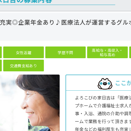
充実◎企業年金あり♪医療法人が運営するグル
高給与・高収入・
女性活躍
学歴不問
給与高め
交通費支給あり
ここ
よろこびの家日吉は「医療
プホームで介護福祉士求人
事・入浴、通院の介助や調
ームで業務を行って頂きま
年金などの福利厚生も充実