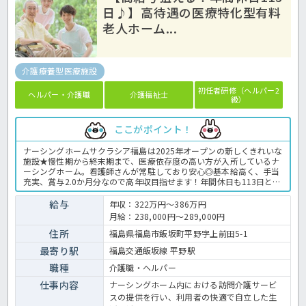
日♪】高待遇の医療特化型有料
老人ホーム...
介護療養型医療施設
初任者研修（ヘルパー2
ヘルパー・介護職
介護福祉士
級）
ここがポイント！
ナーシングホームサクラシア福島は2025年オープンの新しくきれいな
施設★慢性期から終末期まで、医療依存度の高い方が入所しているナ
ーシングホーム。看護師さんが常駐しており安心◎基本給高く、手当
充実、賞与2.0か月分なので高年収目指せます！年間休日も113日と多
く、お仕事だけではなくプライベートも充実する職場環境です！気に
なる方はぜひほっ介護までお問い合わせ下さい♬有料老人ホームでの
給与
年収：322万円～386万円
介護業務全般です。 ＜介護職 正職員 有料老人ホームの求人＞
月給：238,000円～289,000円
住所
福島県福島市飯坂町平野字上前田5-1
最寄り駅
福島交通飯坂線 平野駅
職種
介護職・ヘルパー
仕事内容
ナーシングホーム内における訪問介護サービ
スの提供を行い、利用者の快適で自立した生