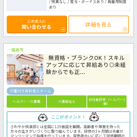
/ 残業なし / 賞与・ボーナスあり / 再雇用制度
あり
この求人に
詳細を見る
問い合わせる
福島市
無資格・ブランクOK！スキル
アップに応じて昇給あり◎未経
験からでも正...
介護付き有料老人ホーム
初任者研修（ヘルパー2
ヘルパー・介護職
介護福祉士
級）
ここがポイント！
さわやか倶楽部とは全国に129施設を展開。高齢者や障害を持った
方々の生きがいづくりに取り組んでいます。研修の3ヶ月間は先輩が
マンツーマンで指導を行っています。習熟度合いに応じて研修期間の