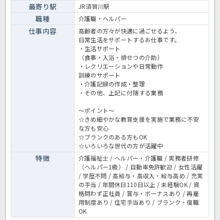
最寄り駅
JR須賀川駅
職種
介護職・ヘルパー
仕事内容
高齢者の方々が快適に過ごせるよう、
日常生活をサポートするお仕事です。
・生活サポート
（食事・入浴・排せつの介助）
・レクリエーションや日常動作
訓練のサポート
・介護記録の作成・整理
・その他、上記に付随する業務
～ポイント～
☆きめ細やかな教育支援を実施で業務に不安
な方も安心
☆ブランクのある方もOK
☆いろいろな世代の方が活躍中
特徴
介護福祉士 / ヘルパー・介護職 / 実務者研修
（ヘルパー1級） / 自動車免許歓迎 / 女性活躍
/ 学歴不問 / 高給与・高収入・給与高め / 充実
の手当 / 年間休日110日以上 / 未経験OK / 資
格問わず正社員 / 賞与・ボーナスあり / 再雇
用制度あり / 住宅手当あり / ブランク・復職
OK