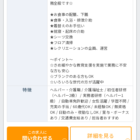
務全般です☆
★お食事の配膳、下膳
★食事・入浴・排泄介助
★着替えのお手伝い
★就寝・起床の介助
★シーツ交換
★フロア清掃
★レクリエーションの企画、運営
～ポイント～
☆きめ細やかな教育支援を実施で業務に不安
な方も安心
☆ブランクのある方もOK
☆いろいろな世代の方が活躍中
特徴
ヘルパー・介護職 / 介護福祉士 / 初任者研修
（ヘルパー2級） / 実務者研修（ヘルパー1
級） / 自動車免許歓迎 / 女性活躍 / 学歴不問 /
充実の手当 / 60歳代OK / 未経験OK / 無資格
OK / 日勤のみ・夜勤なしOK / 賞与・ボーナス
あり / 交通費支給あり / 担当者おすすめ
この求人に
詳細を見る
問い合わせる