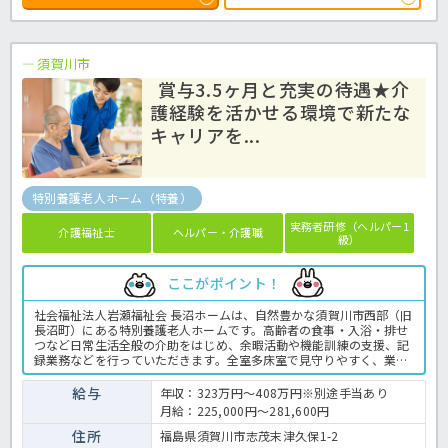
須賀川市
賞与3.5ヶ月と充実の待遇★介
護経験を活かせる環境で新たな
キャリアを...
特別養護老人ホーム（特養）
実務者研修（ヘルパー1
介護福祉士
ヘルパー・介護職
級）
ここがポイント！
社会福祉法人岩瀬福祉会 長沼ホームは、自然豊かな須賀川市西部（旧
長沼町）にある特別養護老人ホームです。高齢者の食事・入浴・排せ
つなど日常生活全般の介助をはじめ、余暇活動や機能訓練の支援、記
録業務などを行っていただきます。全室多床室で見守りやすく、業務
が効率的に行える環境です。賞与は年3.7ヶ月分支給、年間休日は114
日と充実しており、仕事とプライベートの両立が可能です。緑に囲ま
給与
年収：323万円～408万円※別途手当あり
れた穏やかな環境で、入居者一人ひとりと向き合った丁寧なケアを実
月給：225,000円～281,600円
践したい方、ぜひ一緒に働きましょう！特養での介護業務全般です。
＜介護職 正職員 特別養護老人ホームの求人＞
住所
福島県須賀川市志茂末津久保1-2