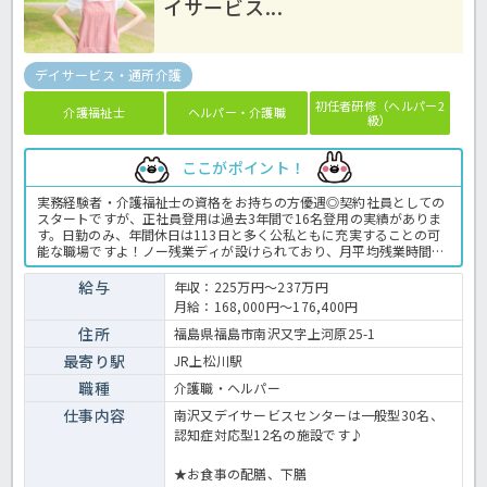
イサービス...
デイサービス・通所介護
初任者研修（ヘルパー2
介護福祉士
ヘルパー・介護職
級）
ここがポイント！
実務経験者・介護福祉士の資格をお持ちの方優遇◎契約社員としての
スタートですが、正社員登用は過去3年間で16名登用の実績がありま
す。日勤のみ、年間休日は113日と多く公私ともに充実することの可
能な職場ですよ！ノー残業ディが設けられており、月平均残業時間は
5時間と少な目♪ブランクのある方も先輩職員が丁寧に指導いたしま
すので安心です！デイサービスでの介護業務全般です。 ＜介護職 準
給与
年収：225万円～237万円
職員 デイサービスの求人＞
月給：168,000円～176,400円
住所
福島県福島市南沢又字上河原25-1
最寄り駅
JR上松川駅
職種
介護職・ヘルパー
仕事内容
南沢又デイサービスセンターは一般型30名、
認知症対応型12名の施設です♪
★お食事の配膳、下膳