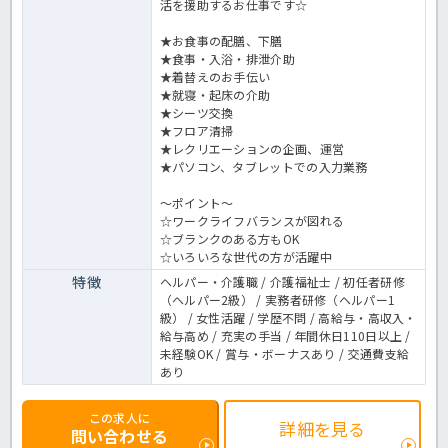
活を援助するお仕事です☆
★お食事の配膳、下膳
★食事・入浴・排泄介助
★着替えのお手伝い
★就寝・起床の介助
★シーツ交換
★フロア清掃
★レクリエーションの企画、運営
★パソコン、タブレットでの入力業務
～ポイント～
☆ワークライフバランスが図れる
☆ブランクのある方もOK
☆いろいろな世代の方が活躍中
特徴
ヘルパー・介護職 / 介護福祉士 / 初任者研修
（ヘルパー2級） / 実務者研修（ヘルパー1
級） / 女性活躍 / 学歴不問 / 高給与・高収入・
給与高め / 充実の手当 / 年間休日110日以上 /
未経験OK / 賞与・ボーナスあり / 交通費支給
あり
この求人に
詳細を見る
問い合わせる