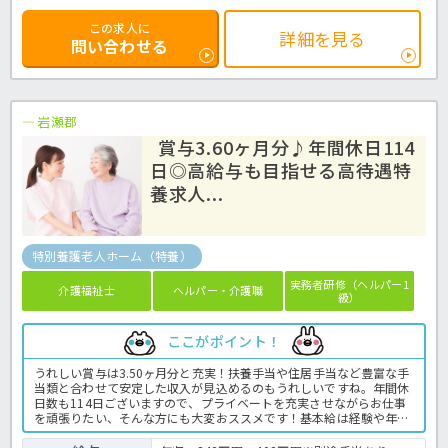
この求人に
詳細を見る
問い合わせる
岩瀬郡
賞与3.60ヶ月分♪年間休日114
日◎高給与も目指せる高待遇特
養求人...
特別養護老人ホーム（特養）
実務者研修（ヘルパー1
介護福祉士
ヘルパー・介護職
級）
ここがポイント！
うれしい賞与は3.50ヶ月分と充実！扶養手当や住居手当など豊富な手
当類と合わせて安定した収入が見込めるのもうれしいですね。年間休
日数も114日ございますので、プライベートを充実させながらお仕事
を頑張りたい、そんな方にも大変おススメです！基本給は経験や年齢
を考慮して決定しますので、まずはお気軽にほっ介護までお問い合わ
せくださいね。特養での介護業務全般です。＜介護職 正職員 特養