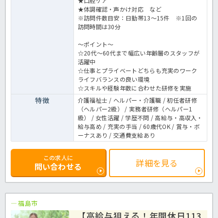
★口腔ケア
★体調確認・声かけ対応 など
※訪問件数目安：日勤帯13～15件 ※1回の
訪問時間は30分
～ポイント～
☆20代～60代まで幅広い年齢層のスタッフが
活躍中
☆仕事とプライベートどちらも充実のワーク
ライフバランスの良い環境
☆スキルや経験年数に合わせた研修を実施
特徴
介護福祉士 / ヘルパー・介護職 / 初任者研修
（ヘルパー2級） / 実務者研修（ヘルパー1
級） / 女性活躍 / 学歴不問 / 高給与・高収入・
給与高め / 充実の手当 / 60歳代OK / 賞与・ボ
ーナスあり / 交通費支給あり
この求人に
詳細を見る
問い合わせる
福島市
【高給与狙える！年間休日113