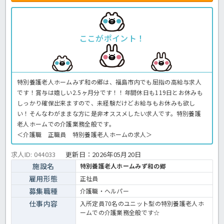
ここがポイント！
特別養護老人ホームみず和の郷は、福島市内でも屈指の高給与求人
です！賞与は嬉しい2.5ヶ月分です！！年間休日も119日とお休みも
しっかり確保出来ますので、未経験だけどお給与もお休みも欲し
い！そんなわがままな方に是非オススメしたい求人です。特別養護
老人ホームでの介護業務全般です。
＜介護職 正職員 特別養護老人ホームの求人＞
求人ID: 044033
更新日：
2026年05月20日
施設名
特別養護老人ホームみず和の郷
雇用形態
正社員
募集職種
介護職・ヘルパー
仕事内容
入所定員70名のユニット型の特別養護老人ホ
ームでの介護業務全般です☆