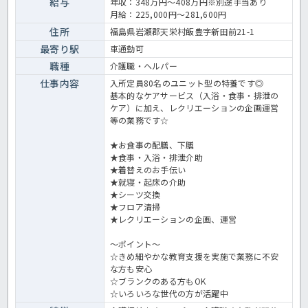
給与
年収：348万円～408万円※別途手当あり
の求人＞
月給：225,000円～281,600円
住所
福島県岩瀬郡天栄村飯豊字新田前21-1
最寄り駅
車通勤可
職種
介護職・ヘルパー
仕事内容
入所定員80名のユニット型の特養です◎
基本的なケアサービス（入浴・食事・排泄の
ケア）に加え、レクリエーションの企画運営
等の業務です☆
★お食事の配膳、下膳
★食事・入浴・排泄介助
★着替えのお手伝い
★就寝・起床の介助
★シーツ交換
★フロア清掃
★レクリエーションの企画、運営
～ポイント～
☆きめ細やかな教育支援を実施で業務に不安
な方も安心
☆ブランクのある方もOK
☆いろいろな世代の方が活躍中