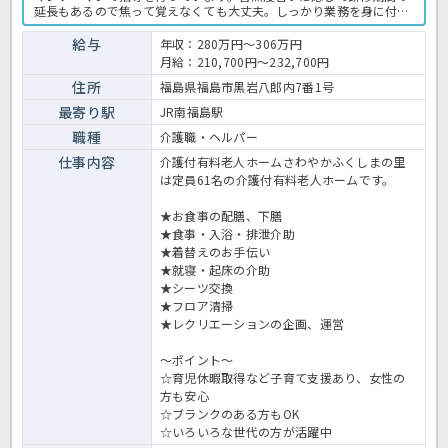
延長もあるので焦って覚えなくても大丈夫。しっかり業務を身に付け
られます！また、やる気や頑張りをきちんと評価してくれますのでス
キルアップに応じた昇給も目指せます♪まずはお気軽にお問い合わせ
給与
年収：280万円～306万円
くださいね。有料老人ホームでの介護業務全般です。 ＜介護職 正職
月給：210,700円～232,700円
員 有料老人ホームの求人＞
住所
福島県福島市黒岩八郎内7番1号
最寄り駅
JR南福島駅
職種
介護職・ヘルパー
仕事内容
介護付有料老人ホームさわやかふくしまの里
は定員61名の介護付有料老人ホームです。
★お食事の配膳、下膳
★食事・入浴・排泄介助
★着替えのお手伝い
★就寝・起床の介助
★シーツ交換
★フロア清掃
★レクリエーションの企画、運営
～ポイント～
☆育児休暇取得など子育て支援あり、女性の
方も安心
☆ブランクのある方もOK
☆いろいろな世代の方が活躍中