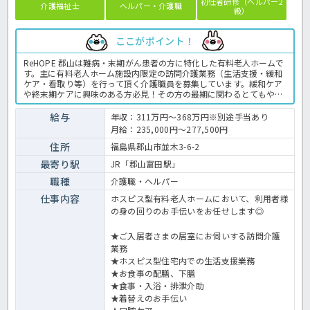
初任者研修（ヘルパー2
介護福祉士
ヘルパー・介護職
級）
ここがポイント！
ReHOPE 郡山は難病・末期がん患者の方に特化した有料老人ホームで
す。主に有料老人ホーム施設内限定の訪問介護業務（生活支援・緩和
ケア・看取り等）を行って頂く介護職員を募集しています。緩和ケア
や終末期ケアに興味のある方必見！その方の最期に関わるとてもやり
がいのあるお仕事です。初任者研修以上の介護の実務経験がある方で
あれば応募OK◎人気の高給与求人ですので、ご興味をお持ちの方はお
給与
年収：311万円～368万円※別途手当あり
早目にほっ介護までお問い合わせください☆有料老人ホームでの介護
月給：235,000円～277,500円
業務全般です。 ＜介護職 正職員 有料老人ホームの求人＞
住所
福島県郡山市並木3-6-2
最寄り駅
JR「郡山富田駅」
職種
介護職・ヘルパー
仕事内容
ホスピス型有料老人ホームにおいて、利用者様
の身の回りのお手伝いをお任せします◎
★ご入居者さまの居室にお伺いする訪問介護
業務
★ホスピス型住宅内での生活支援業務
★お食事の配膳、下膳
★食事・入浴・排泄介助
★着替えのお手伝い