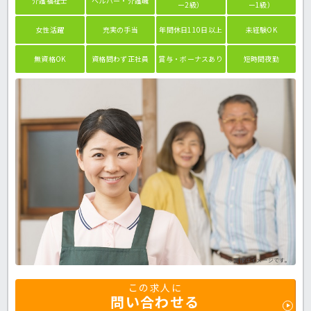
介護福祉士
ヘルパー・介護職
ー2級）
ー1級）
女性活躍
充実の手当
年間休日110日以上
未経験OK
無資格OK
資格問わず正社員
賞与・ボーナスあり
短時間夜勤
※画像はイメージです。
この求人に
問い合わせる