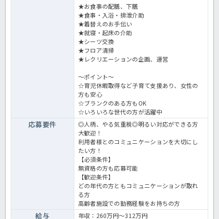
★お食事の配膳、下膳
★食事・入浴・排泄介助
★着替えのお手伝い
★就寝・起床の介助
★シーツ交換
★フロア清掃
★レクリエーションの企画、運営
～ポイント～
☆育児休暇取得など子育て支援あり、女性の
方も安心
☆ブランクのある方もOK
☆いろいろな世代の方が活躍中
応募要件
◎人柄、やる気重視◎明るい対応ができる方
大歓迎！
利用者様とのコミュニケーションを大切にし
たい方！
【必須条件】
無資格の方も応募可能
【歓迎条件】
どの年代の方ともコミュニケーションが取れ
る方
高齢者施設での勤務経験をお持ちの方
給与
年収：260万円～312万円