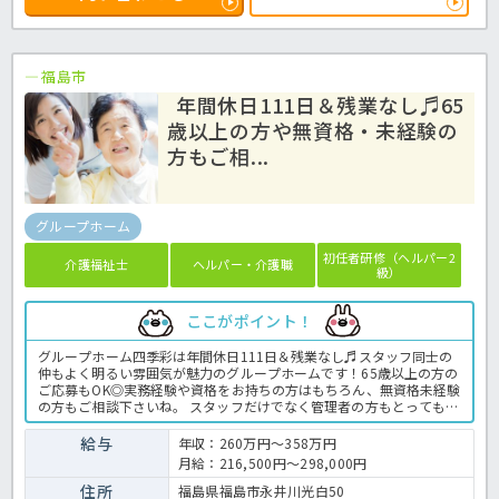
福島市
年間休日111日＆残業なし♬65
歳以上の方や無資格・未経験の
方もご相...
グループホーム
初任者研修（ヘルパー2
介護福祉士
ヘルパー・介護職
級）
ここがポイント！
グループホーム四季彩は年間休日111日＆残業なし♬スタッフ同士の
仲もよく明るい雰囲気が魅力のグループホームです！65歳以上の方の
ご応募もOK◎実務経験や資格をお持ちの方はもちろん、無資格未経験
の方もご相談下さいね。 スタッフだけでなく管理者の方もとっても明
るく元気！すぐに馴染んでいただけるようなアットホームな施設で、
楽しみながらお仕事しませんか？グループホームでの介護業務全般で
給与
年収：260万円～358万円
す。 ＜介護職 正職員 グループホームの求人＞
月給：216,500円～298,000円
住所
福島県福島市永井川光白50