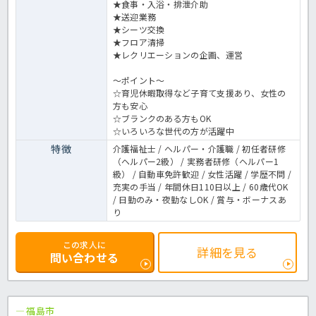
★食事・入浴・排泄介助
★送迎業務
★シーツ交換
★フロア清掃
★レクリエーションの企画、運営
～ポイント～
☆育児休暇取得など子育て支援あり、女性の
方も安心
☆ブランクのある方もOK
☆いろいろな世代の方が活躍中
特徴
介護福祉士 / ヘルパー・介護職 / 初任者研修
（ヘルパー2級） / 実務者研修（ヘルパー1
級） / 自動車免許歓迎 / 女性活躍 / 学歴不問 /
充実の手当 / 年間休日110日以上 / 60歳代OK
/ 日勤のみ・夜勤なしOK / 賞与・ボーナスあ
り
この求人に
詳細を見る
問い合わせる
福島市