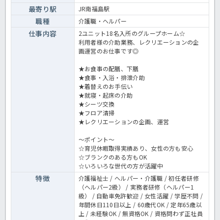
最寄り駅
JR南福島駅
職種
介護職・ヘルパー
仕事内容
2ユニット18名入所のグループホーム☆
利用者様の介助業務、レクリエーションの企
画運営のお仕事です◎
★お食事の配膳、下膳
★食事・入浴・排泄介助
★着替えのお手伝い
★就寝・起床の介助
★シーツ交換
★フロア清掃
★レクリエーションの企画、運営
～ポイント～
☆育児休暇取得実績あり、女性の方も安心
☆ブランクのある方もOK
☆いろいろな世代の方が活躍中
特徴
介護福祉士 / ヘルパー・介護職 / 初任者研修
（ヘルパー2級） / 実務者研修（ヘルパー1
級） / 自動車免許歓迎 / 女性活躍 / 学歴不問 /
年間休日110日以上 / 60歳代OK / 定年65歳以
上 / 未経験OK / 無資格OK / 資格問わず正社員