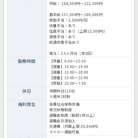
月給：:184,500円～222,500円
基本給:157,000円～180,000円
夜勤手当：3,500円/回
扶養手当：あり
住居手当：あり（上限15,000円）
資格手当：あり
処遇改善手当あり
賞与：2.5ヶ月分（年2回）
勤務時間
【早番】6:30～15:30
【遅番】10:00～19:00
【遅番】11:00～20:00
【遅番】13:00～22:00
【夜勤】22:00～7:30
休日
年間休日119日
※週休2日制
福利厚生
各種社会保険完備
育児休暇制度
退職金制度（勤続1年以上）
退職金共済加入
交通費（月額上限:30,000円）
マイカー通勤可能