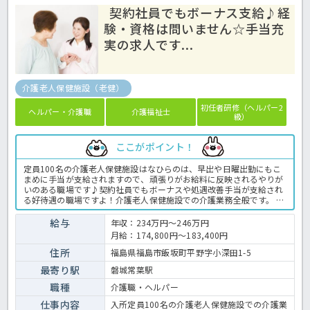
契約社員でもボーナス支給♪経
験・資格は問いません☆手当充
実の求人です...
介護老人保健施設（老健）
初任者研修（ヘルパー2
ヘルパー・介護職
介護福祉士
級）
ここがポイント！
定員100名の介護老人保健施設はなひらのは、早出や日曜出勤にもこ
まめに手当が支給されますので、頑張りがお給料に反映されるやりが
いのある職場です♪契約社員でもボーナスや処遇改善手当が支給され
る好待遇の職場ですよ！介護老人保健施設での介護業務全般です。 ＜
介護職 契約職員 介護老人保健施設の求人＞
給与
年収：234万円～246万円
月給：174,800円～183,400円
住所
福島県福島市飯坂町平野字小深田1-5
最寄り駅
磐城常葉駅
職種
介護職・ヘルパー
仕事内容
入所定員100名の介護老人保健施設での介護業