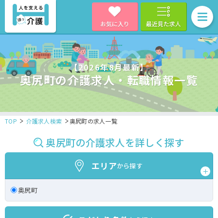
お気に入り
最近見た求人
【2026年8月最新】
奥尻町の介護求人・転職情報一覧
TOP
介護求人検索
奥尻町の求人一覧
奥尻町の介護求人を詳しく探す
エリア
から探す
奥尻町