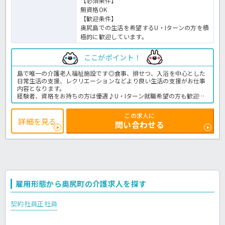
【必須条件】
無資格OK
【歓迎条件】
奥尻島での生活を希望するU・Iターンの方を積
極的に歓迎しています。
ここがポイント！
島で唯一の介護老人福祉施設です◎食事、排せつ、入浴を中心とした
日常生活の支援、レクリエーションなどより良い生活の支援がお仕事
内容となります。
経験者、資格をお持ちの方は優遇♪U・Iターン就職希望の方も歓迎し
ております！！3歳児より町内幼稚園入園可能、幼稚園にて預かり保
育18時まで利用できます（有料）ので、子育て世代の方も働きやすい
この求人に
環境です☆
詳細を見る
問い合わせる
特別養護老人ホームでの介護業務全般です。
＜介護職 臨時職員 特別養護老人ホームの求人＞
雇用形態から奥尻町の介護求人を探す
契約社員
正社員