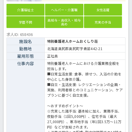
介護福祉士
ヘルパー・介護職
女性活躍
高給与・高収入・給与
学歴不問
充実の手当
高め
求人ID: 658436
施設名
特別養護老人ホームおくしり荘
勤務地
北海道奥尻郡奥尻町字青苗442-21
雇用形態
正社員
仕事内容
特別養護老人ホームにおける介護業務全般を
担当します。
■日常生活支援: 食事、排せつ、入浴の介助を
中心とした身体介護。
■自立・生活支援: レクリエーションの企画・
実施、利用者様とのコミュニケーション、ケア
プランに基づく自立支援。
～おすすめポイント～
☆充実した諸手当: 基本給に加え、業務手当、
夜勤手当（1回5,000円）、住宅手当（最大
27,000円）、寒冷地手当（年1回3.5万〜11万
円）などが支給されます。