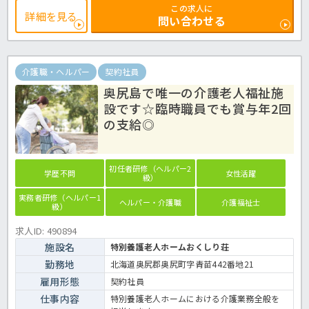
能、幼稚園にて預かり保育18時まで利用できます（有料）ので、子育
この求人に
て世代の方も働きやすい環境です☆特別養護老人ホームでの介護業務
詳細を見る
問い合わせる
全般です。
＜介護職 正職員 特別養護老人ホームの求人＞
介護職・ヘルパー
契約社員
奥尻島で唯一の介護老人福祉施
設です☆臨時職員でも賞与年2回
の支給◎
初任者研修（ヘルパー2
学歴不問
女性活躍
級）
実務者研修（ヘルパー1
ヘルパー・介護職
介護福祉士
級）
求人ID: 490894
施設名
特別養護老人ホームおくしり荘
勤務地
北海道奥尻郡奥尻町字青苗442番地21
雇用形態
契約社員
仕事内容
特別養護老人ホームにおける介護業務全般を