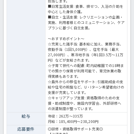
担当します。
■日常生活支援: 食事、排せつ、入浴の介助を
中心とした身体介護。
■自立・生活支援: レクリエーションの企画・
実施、利用者様とのコミュニケーション、ケア
プランに基づく自立支援。
～おすすめポイント～
☆充実した諸手当: 基本給に加え、業務手当、
夜勤手当（1回5,000円）、住宅手当（最大
27,000円）、寒冷地手当（年1回3.5万〜11万
円）などが支給されます。
☆子育て世代への配慮: 町内幼稚園での18時ま
での預かり保育が利用可能で、育児休業の取
得実績もあります。
☆島外からの移住をサポート: 引越助成金の支
給や住宅の斡旋など、U・Iターン希望者向けの
支援が充実しています。
☆キャリアアップ支援: 資格取得のための支
援・助成制度や、施設内学習会、外部研修へ
の派遣制度が整っています。
給与
年収：262万～335万
月給：185,400円～238,200円
応募要件
◎研修・資格取得サポート充実◎