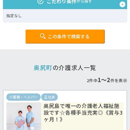
こだわり条件
から探す
指定なし
この条件で検索する
奥尻町
の介護求人一覧
1〜2
2件中
件を表示
介護職・ヘルパー
正社員
奥尻島で唯一の介護老人福祉施
設です☆各種手当充実◎《賞与3
ヶ月！》