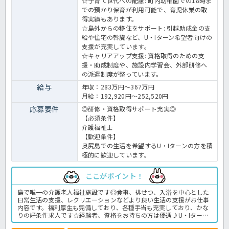
☆子育て世代への配慮: 町内幼稚園での18時ま
での預かり保育が利用可能で、育児休業の取
得実績もあります。
☆島外からの移住をサポート: 引越助成金の支
給や住宅の斡旋など、U・Iターン希望者向けの
支援が充実しています。
☆キャリアアップ支援: 資格取得のための支
援・助成制度や、施設内学習会、外部研修へ
の派遣制度が整っています。
給与
年収：283万円～367万円
月給：192,920円～252,520円
応募要件
◎研修・資格取得サポート充実◎
【必須条件】
介護福祉士
【歓迎条件】
奥尻島での生活を希望するU・Iターンの方を積
極的に歓迎しています。
ここがポイント！
島で唯一の介護老人福祉施設です◎食事、排せつ、入浴を中心とした
日常生活の支援、レクリエーションなどより良い生活の支援がお仕事
内容です。福利厚生も完備しており、各種手当も充実しており、かな
りの好条件求人です☆経験者、資格をお持ちの方は優遇♪U・Iターン
就職希望の方も歓迎しております！！3歳児より町内幼稚園入園可