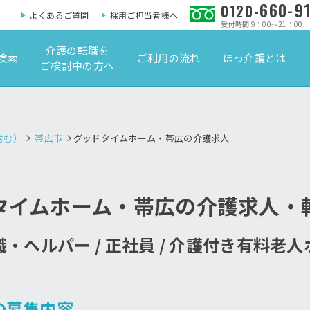
660-9
0120-
よくあるご質問
採用ご担当者様へ
受付時間 9：00～21：00
介護の転職を
検索
ご利用の流れ
ほっ介護とは
ご検討中の方へ
含む）
帯広市
グッドタイムホーム・帯広の介護求人
タイムホーム・帯広の介護求人・
・ヘルパー / 正社員 / 介護付き有料老
の募集内容