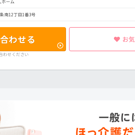
人ホーム
条南12丁目1番3号
合わせる
お
合わせください