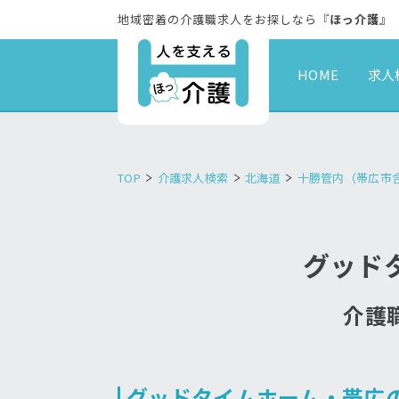
地域密着の介護職求人をお探しなら『
ほっ介護
』
HOME
求人
TOP
介護求人検索
北海道
十勝管内（帯広市
グッド
介護職
グッドタイムホーム・帯広