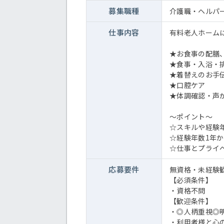
募集職種
介護職・ヘルパ
仕事内容
有料老人ホーム
★お食事の配膳
★食事・入浴・
★着替えのお手
★口腔ケア
★体調確認・声
～ポイント～
☆スキルや経験
☆経験年数1年
☆仕事とプライ
応募要件
無資格・未経験
【必須条件】
・資格不問
【歓迎条件】
・◎人柄重視◎
・利用者様と心