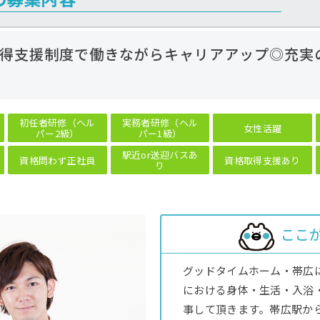
得支援制度で働きながらキャリアアップ◎充実
初任者研修（ヘル
実務者研修（ヘル
女性活躍
パー2級）
パー1級）
駅近or送迎バスあ
資格問わず正社員
資格取得支援あり
り
ここ
グッドタイムホーム・帯広
における身体・生活・入浴
事して頂きます。帯広駅から