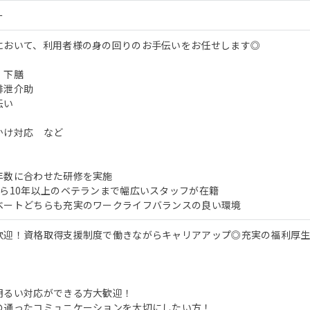
ー
において、利用者様の身の回りのお手伝いをお任せします◎
、下膳
排泄介助
伝い
かけ対応 など
年数に合わせた研修を実施
から10年以上のベテランまで幅広いスタッフが在籍
ベートどちらも充実のワークライフバランスの良い環境
歓迎！資格取得支援制度で働きながらキャリアアップ◎充実の福利厚
明るい対応ができる方大歓迎！
の通ったコミュニケーションを大切にしたい方！