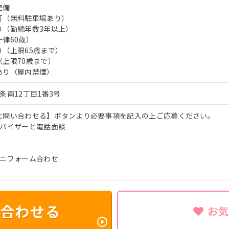
完備
可（無料駐車場あり）
り（勤続年数3年以上）
律60歳）
（上限65歳まで）
上限70歳まで）
あり（屋内禁煙）
条南12丁目1番3号
に問い合わせる】ボタンより必要事項を記入の上ご応募ください。
ドバイザーと電話面談
ユニフォーム合わせ
合わせる
お