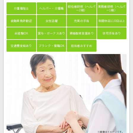
初任者研修（ヘルパ
実務者研修（ヘルパ
介護福祉士
ヘルパー・介護職
ー2級）
ー1級）
自動車免許歓迎
女性活躍
充実の手当
年間休日110日以上
未経験OK
賞与・ボーナスあり
資格取得支援あり
住宅手当あり
交通費支給あり
ブランク・復職OK
担当者おすすめ
※画像はイメージです。