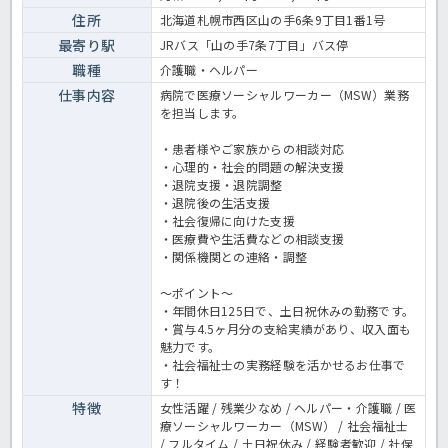
す。住宅手当や扶養手当、賞与4.5ヶ月分など待遇面も整っています。
実務経験を活かしながら、長く腰を据えて働ける環境をお探しの方は
住所
北海道札幌市西区山の手6条9丁目1番1号
ぜひご検討ください！病院でのソーシャルワーカー業務全般です。＜
最寄り駅
JRバス「山の手7条7丁目」バス停
ソーシャルワーカー 正社員 病院の求人＞
職種
介護職・ヘルパー
仕事内容
病院で医療ソーシャルワーカー（MSW）業務
を担当します。
・患者様やご家族からの相談対応
・心理的・社会的問題の解決支援
・退院支援・退院調整
・退院後の生活支援
・社会復帰に向けた支援
・医療費や生活費などの相談支援
・関係機関との連絡・調整
～ポイント～
・年間休日125日で、土日祝休みの勤務です。
・賞与4.5ヶ月分の支給実績があり、収入面も
魅力です。
・社会福祉士の実務経験を活かせるお仕事で
す！
特徴
女性活躍 / 残業少なめ / ヘルパー・介護職 / 医
療ソーシャルワーカー（MSW） / 社会福祉士
/ フルタイム / 土日祝休み / 経験者歓迎 / 社保