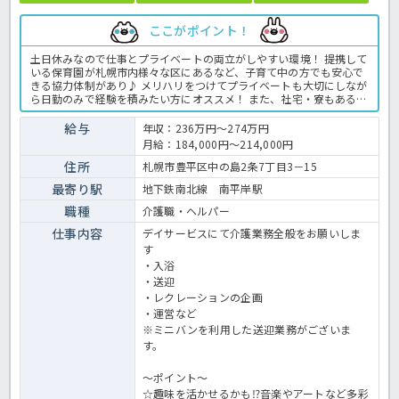
ここがポイント！
土日休みなので仕事とプライベートの両立がしやすい環境！ 提携して
いる保育園が札幌市内様々な区にあるなど、子育て中の方でも安心で
きる協力体制があり♪ メリハリをつけてプライベートも大切にしなが
ら日勤のみで経験を積みたい方にオススメ！ また、社宅・寮もあるた
め転職と共にお引越しをご検討の方もご検討ください〇 ブランクのあ
る方や経験のない方も安心してお問い合わせください☆ デイサービス
給与
年収：236万円～274万円
での介護業務全般です。 ＜介護職 正職員 デイサービスの求人＞
月給：184,000円～214,000円
住所
札幌市豊平区中の島2条7丁目3－15
最寄り駅
地下鉄南北線 南平岸駅
職種
介護職・ヘルパー
仕事内容
デイサービスにて介護業務全般をお願いしま
す
・入浴
・送迎
・レクレーションの企画
・運営など
※ミニバンを利用した送迎業務がございま
す。
～ポイント～
☆趣味を活かせるかも⁉音楽やアートなど多彩