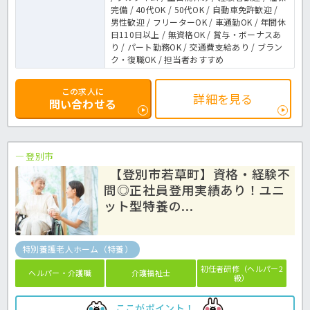
完備 / 40代OK / 50代OK / 自動車免許歓迎 /
男性歓迎 / フリーターOK / 車通勤OK / 年間休
日110日以上 / 無資格OK / 賞与・ボーナスあ
り / パート勤務OK / 交通費支給あり / ブラン
ク・復職OK / 担当者おすすめ
この求人に
詳細を見る
問い合わせる
登別市
【登別市若草町】資格・経験不
問◎正社員登用実績あり！ユニ
ット型特養の...
特別養護老人ホーム（特養）
初任者研修（ヘルパー2
ヘルパー・介護職
介護福祉士
級）
ここがポイント！