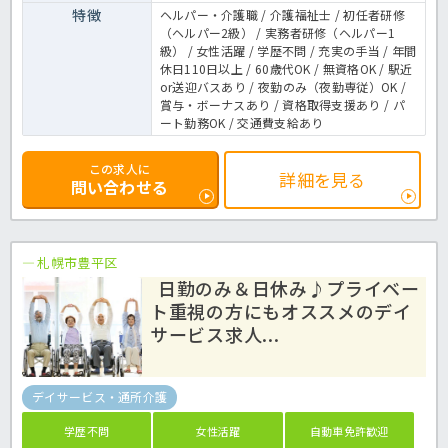
特徴
ヘルパー・介護職 / 介護福祉士 / 初任者研修
（ヘルパー2級） / 実務者研修（ヘルパー1
級） / 女性活躍 / 学歴不問 / 充実の手当 / 年間
休日110日以上 / 60歳代OK / 無資格OK / 駅近
or送迎バスあり / 夜勤のみ（夜勤専従）OK /
賞与・ボーナスあり / 資格取得支援あり / パ
ート勤務OK / 交通費支給あり
この求人に
詳細を見る
問い合わせる
札幌市豊平区
日勤のみ＆日休み♪プライベー
ト重視の方にもオススメのデイ
サービス求人...
デイサービス・通所介護
学歴不問
女性活躍
自動車免許歓迎