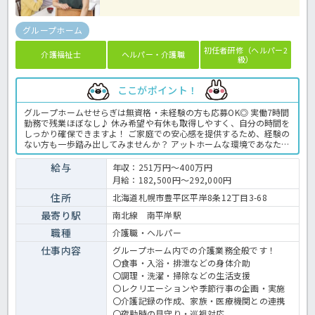
グループホーム
初任者研修（ヘルパー2
介護福祉士
ヘルパー・介護職
級）
ここがポイント！
グループホームせせらぎは無資格・未経験の方も応募OK◎ 実働7時間
勤務で残業ほぼなし♪ 休み希望や有休も取得しやすく、自分の時間を
しっかり確保できますよ！ ご家庭での安心感を提供するため、経験の
ない方も一歩踏み出してみませんか？ アットホームな環境であなたの
ご応募お待ちしております！ グループホームでの介護業務全般です。
＜介護職 正職員 グループホームの求人＞
給与
年収：251万円～400万円
月給：182,500円～292,000円
住所
北海道札幌市豊平区平岸8条12丁目3-68
最寄り駅
南北線 南平岸駅
職種
介護職・ヘルパー
仕事内容
グループホーム内での介護業務全般です！
〇食事・入浴・排泄などの身体介助
〇調理・洗濯・掃除などの生活支援
〇レクリエーションや季節行事の企画・実施
〇介護記録の作成、家族・医療機関との連携
〇夜勤時の見守り・巡視対応