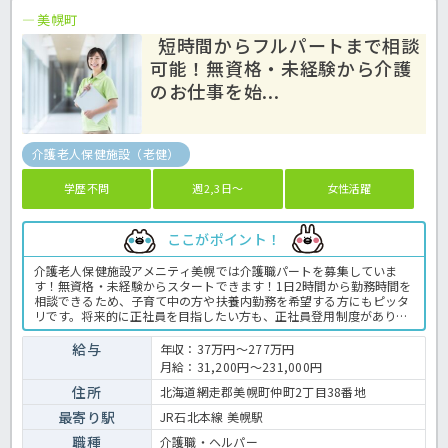
美幌町
短時間からフルパートまで相談
可能！無資格・未経験から介護
のお仕事を始...
介護老人保健施設（老健）
学歴不問
週2,3日～
女性活躍
ここがポイント！
介護老人保健施設アメニティ美幌では介護職パートを募集していま
す！無資格・未経験からスタートできます！1日2時間から勤務時間を
相談できるため、子育て中の方や扶養内勤務を希望する方にもピッタ
リです。将来的に正社員を目指したい方も、正社員登用制度がありま
すので安心ですね☆働き方のご相談もほっ介護までお問い合わせくだ
さいね。＜介護職 パート 老健の求人＞
給与
年収：37万円～277万円
月給：31,200円～231,000円
住所
北海道網走郡美幌町仲町2丁目38番地
最寄り駅
JR石北本線 美幌駅
職種
介護職・ヘルパー