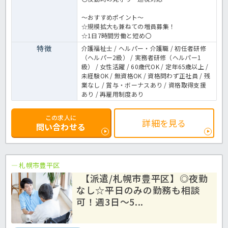
～おすすめポイント～
☆規模拡大も兼ねての増員募集！
☆1日7時間労働と短め〇
特徴
介護福祉士 / ヘルパー・介護職 / 初任者研修
（ヘルパー2級） / 実務者研修（ヘルパー1
級） / 女性活躍 / 60歳代OK / 定年65歳以上 /
未経験OK / 無資格OK / 資格問わず正社員 / 残
業なし / 賞与・ボーナスあり / 資格取得支援
あり / 再雇用制度あり
この求人に
詳細を見る
問い合わせる
札幌市豊平区
【派遣/札幌市豊平区】◎夜勤
なし☆平日のみの勤務も相談
可！週3日～5...