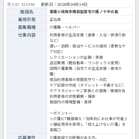
求人ID: 310346
更新日：
2026年04月14日
施設名
看護小規模多機能型居宅介護ノテ中の島
雇用形態
正社員
募集職種
介護職・ヘルパー
仕事内容
利用者様の生活支援（食事・入浴・排泄介助
など）
通い・訪問・宿泊サービスの提供（柔軟なケ
ア対応）
レクリエーションの企画・実施
送迎業務（軽自動車・ワンボックス使用）
訪問介護業務（自宅での生活支援・身体介
護）
宿泊利用者様の夜間見守り・対応
ケア記録の作成（タブレット・手書きなど）
ケアマネジャーやご家族との連携・情報共有
利用者様の状態観察・報告
施設内の環境整備・清掃
～ポイント～
☆介護ICT機器導入！効率的にお仕事が可能♪
☆福祉用具を使用し「抱え上げない介護」を
実践〇
応募要件
介護施設での経験がある方。