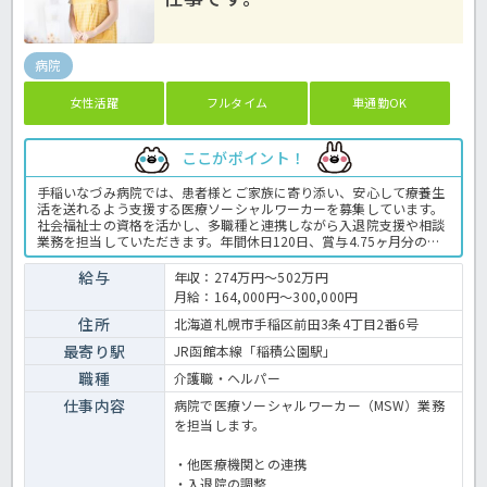
病院
女性活躍
フルタイム
車通勤OK
ここがポイント！
手稲いなづみ病院では、患者様とご家族に寄り添い、安心して療養生
活を送れるよう支援する医療ソーシャルワーカーを募集しています。
社会福祉士の資格を活かし、多職種と連携しながら入退院支援や相談
業務を担当していただきます。年間休日120日、賞与4.75ヶ月分の支
給実績があり、長期的なキャリア形成を目指しやすい環境です。資格
をお持ちであれば、ソーシャルワーカー経験は問いませんのでお気軽
給与
年収：274万円～502万円
にお問い合わせください！病院でのソーシャルワーカー業務全般で
月給：164,000円～300,000円
す。＜ソーシャルワーカー 正社員 病院の求人＞
住所
北海道札幌市手稲区前田3条4丁目2番6号
最寄り駅
JR函館本線「稲積公園駅」
職種
介護職・ヘルパー
仕事内容
病院で医療ソーシャルワーカー（MSW）業務
を担当します。
・他医療機関との連携
・入退院の調整