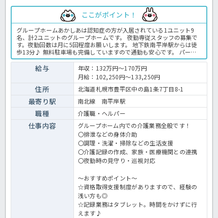
ここがポイント！
グループホームあかしあは認知症の方が入居されている1ユニット9
名、計2ユニットのグループホームです。 夜勤専従スタッフの募集で
す。夜勤回数は月に5回程度お願いします。 地下鉄南平岸駅からは徒
歩13分♪ 無料駐車場も完備していますので通勤も安心です。 パート
職員ですが、処遇改善手当や家族手当、資格手当など手当類の充実も
魅力です！ 月に5回ほどの勤務となりますので、ご家庭との両立やご
給与
年収：132万円～170万円
自身の都合に合わせた働き方をしていただけます♪ ご興味をお持ちで
月給：102,250円～133,250円
したらお気軽にほっ介護までお問い合わせくださいね。 グループホー
ムでの介護業務全般です。 ＜介護職 パート グループホームの求人
住所
北海道札幌市豊平区中の島1条7丁目8-1
＞
最寄り駅
南北線 南平岸駅
職種
介護職・ヘルパー
仕事内容
グループホーム内での介護業務全般です！
〇排泄などの身体介助
〇調理・洗濯・掃除などの生活支援
〇介護記録の作成、家族・医療機関との連携
〇夜勤時の見守り・巡視対応
～おすすめポイント～
☆資格取得支援制度がありますので、経験の
浅い方も◎
☆記録業務はタブレット。時間をかけずに行
えます♪