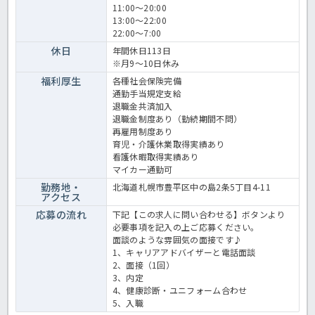
11:00～20:00
13:00～22:00
22:00～7:00
休日
年間休日113日
※月9～10日休み
福利厚生
各種社会保険完備
通勤手当規定支給
退職金共済加入
退職金制度あり（勤続期間不問）
再雇用制度あり
育児・介護休業取得実績あり
看護休暇取得実績あり
マイカー通勤可
勤務地・
北海道札幌市豊平区中の島2条5丁目4-11
アクセス
応募の流れ
下記【この求人に問い合わせる】ボタンより
必要事項を記入の上ご応募ください。
面談のような雰囲気の面接です♪
1、キャリアアドバイザーと電話面談
2、面接（1回）
3、内定
4、健康診断・ユニフォーム合わせ
5、入職