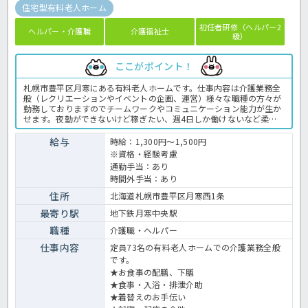
住宅型有料老人ホーム
初任者研修（ヘルパー2
ヘルパー・介護職
介護福祉士
級）
ここがポイント！
札幌市豊平区月寒にある有料老人ホームです。仕事内容は介護業務全
般（レクリエーションやイベントの企画、運営）様々な職種の方々が
勤務しておりますのでチームワークやコミュニケーション能力が生か
せます。夜勤ができないけど稼ぎたい、週4日しか働けないなど柔軟
に対応します。少しでもご興味ある方はお気軽にほっ介護までお問合
せください！ 有料老人ホームでの介護業務全般です。 ＜介護職 派
給与
時給：1,300円～1,500円
遣 有料老人ホームの求人＞
※資格・経験考慮
通勤手当：あり
時間外手当：あり
住所
北海道札幌市豊平区月寒西1条
最寄り駅
地下鉄月寒中央駅
職種
介護職・ヘルパー
仕事内容
定員73名の有料老人ホームでの介護業務全般
です。
★お食事の配膳、下膳
★食事・入浴・排泄介助
★着替えのお手伝い