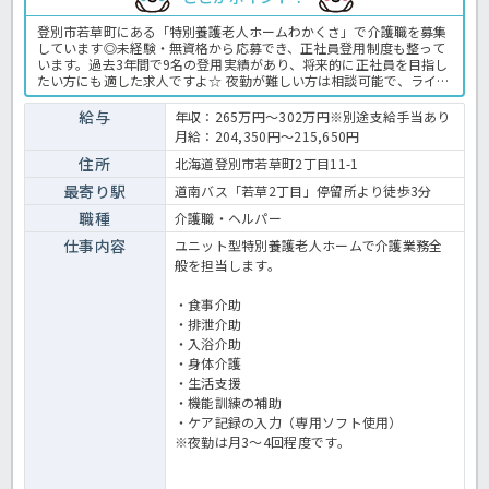
登別市若草町にある「特別養護老人ホームわかくさ」で介護職を募集
しています◎未経験・無資格から応募でき、正社員登用制度も整って
います。過去3年間で9名の登用実績があり、将来的に正社員を目指し
たい方にも適した求人ですよ☆ 夜勤が難しい方は相談可能で、ライフ
スタイルに合わせた働き方を検討できます！応募前の職場見学も可能
ですので、施設の雰囲気を確認してから応募可能ですよ☆
給与
年収：265万円～302万円※別途支給手当あり
月給：204,350円～215,650円
住所
北海道登別市若草町2丁目11-1
最寄り駅
道南バス「若草2丁目」停留所より徒歩3分
職種
介護職・ヘルパー
仕事内容
ユニット型特別養護老人ホームで介護業務全
般を担当します。
・食事介助
・排泄介助
・入浴介助
・身体介護
・生活支援
・機能訓練の補助
・ケア記録の入力（専用ソフト使用）
※夜勤は月3～4回程度です。