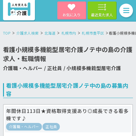
お気に入り
最近見た求人
TOP
介護求人検索
北海道
札幌市内
札幌市豊平区
看護小規模多機
看護小規模多機能型居宅介護ノテ中の島の介護
求人・転職情報
介護職・ヘルパー / 正社員 / 小規模多機能型居宅介護
看護小規模多機能型居宅介護ノテ中の島の募集内
容
年間休日113日★資格取得支援あり◎成長できる看多
機です♪
介護職・ヘルパー
正社員