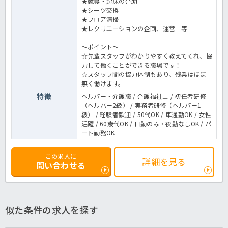
★就寝・起床の介助
★シーツ交換
★フロア清掃
★レクリエーションの企画、運営 等
～ポイント～
☆先輩スタッフがわかりやすく教えてくれ、協
力して働くことができる職場です！
☆スタッフ間の協力体制もあり、残業はほぼ
無く働けます。
特徴
ヘルパー・介護職 / 介護福祉士 / 初任者研修
（ヘルパー2級） / 実務者研修（ヘルパー1
級） / 経験者歓迎 / 50代OK / 車通勤OK / 女性
活躍 / 60歳代OK / 日勤のみ・夜勤なしOK / パ
ート勤務OK
この求人に
詳細を見る
問い合わせる
似た条件の求人を探す