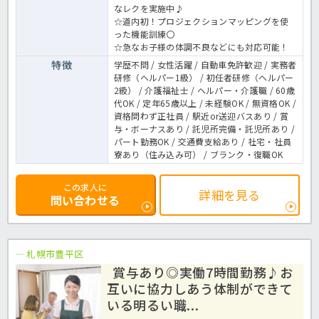
なレクを実施中♪
☆道内初！プロジェクションマッピングを使
った機能訓練〇
☆急なお子様の体調不良などにも対応可能！
特徴
学歴不問 / 女性活躍 / 自動車免許歓迎 / 実務者
研修（ヘルパー1級） / 初任者研修（ヘルパー
2級） / 介護福祉士 / ヘルパー・介護職 / 60歳
代OK / 定年65歳以上 / 未経験OK / 無資格OK /
資格問わず正社員 / 駅近or送迎バスあり / 賞
与・ボーナスあり / 託児所完備・託児所あり /
パート勤務OK / 交通費支給あり / 社宅・社員
寮あり（住み込み可） / ブランク・復職OK
この求人に
詳細を見る
問い合わせる
札幌市豊平区
賞与あり◎実働7時間勤務♪お
互いに協力しあう体制ができて
いる明るい職...