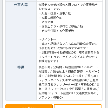
仕事内容
介護老人保健施設の入所フロアで介護業務全
般を担当します。
・入浴・排泄・食事介助
・衣服の着脱介助
・体位交換
・立ち上がり・歩行など移動介助
・その他付随する介護業務
～ポイント～
・資格や経験がない方も応募可能◎介護のお
仕事を始めたい方にもおすすめです！
・1日2時間から勤務相談OK！短時間勤務から
フルパートまで、ライフスタイルに合わせて
相談可能です♪
特徴
学歴不問 / 短時間・時短勤務OK / ヘルパー・
介護職 / 介護福祉士 / 初任者研修（ヘルパー2
級） / 実務者研修（ヘルパー1級） / 週2,3日
～ / フルタイム / スキマ時間勤務OK / 正社員
登用制度あり / フリーターOK / 車通勤OK / 副
業・ダブルワークOK / 女性活躍 / 未経験OK /
無資格OK / パート勤務OK / 交通費支給あり /
ブランク・復職OK