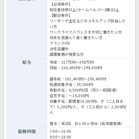
【必須条件】
初任者研修以上(ホームヘルパー2級)以上
【歓迎条件】
リーダーや主任などのスキルアップ目指した
い方
ワークライフバランスを大切に働きたい方
将来を見据えて長く働きたい方
ブランクOK
女性活躍中
調理業務が得意な方
給与
年収：317万円～398万円
月給：234,400円～298,900円
基本給：181,400円～198,400円
処遇改善手当：39,500円
夜勤手当：4,500円/回（月3～4回程度）
住宅手当：～16,000円
扶養手当：配偶者16,000円、子（二人目ま
で）5,500円/人、子（三人目から）2,000円/
人
賞与：年2回 計2.00ヶ月分（前年度実績）
勤務時間
7:00～16:00
9:00～18:00