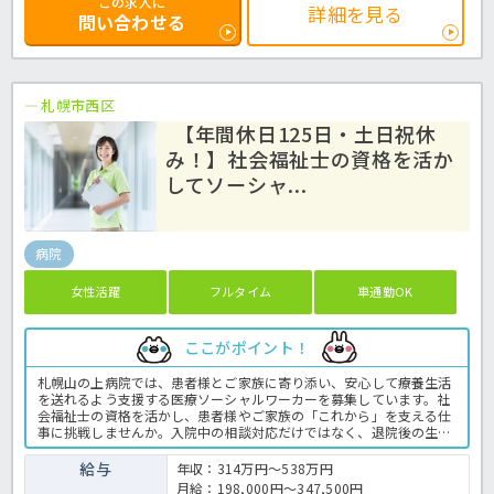
この求人に
詳細を見る
問い合わせる
札幌市西区
【年間休日125日・土日祝休
み！】社会福祉士の資格を活か
してソーシャ...
病院
女性活躍
フルタイム
車通勤OK
ここがポイント！
札幌山の上病院では、患者様とご家族に寄り添い、安心して療養生活
を送れるよう支援する医療ソーシャルワーカーを募集しています。社
会福祉士の資格を活かし、患者様やご家族の「これから」を支える仕
事に挑戦しませんか。入院中の相談対応だけではなく、退院後の生活
を見据えた支援や関係機関との調整など、幅広い業務を担当します。
土日祝休みに加え、年間休日は125日と充実しています。ご家族との
給与
年収：314万円～538万円
時間やプライベートも大切にしながら働きたい方に向いている職場で
月給：198,000円～347,500円