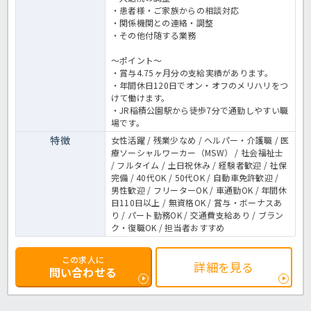
・患者様・ご家族からの相談対応
・関係機関との連絡・調整
・その他付随する業務
～ポイント～
・賞与4.75ヶ月分の支給実績があります。
・年間休日120日でオン・オフのメリハリをつ
けて働けます。
・JR稲積公園駅から徒歩7分で通勤しやすい職
場です。
特徴
女性活躍 / 残業少なめ / ヘルパー・介護職 / 医
療ソーシャルワーカー（MSW） / 社会福祉士
/ フルタイム / 土日祝休み / 経験者歓迎 / 社保
完備 / 40代OK / 50代OK / 自動車免許歓迎 /
男性歓迎 / フリーターOK / 車通勤OK / 年間休
日110日以上 / 無資格OK / 賞与・ボーナスあ
り / パート勤務OK / 交通費支給あり / ブラン
ク・復職OK / 担当者おすすめ
この求人に
詳細を見る
問い合わせる