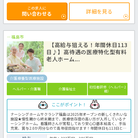
この求人に
詳細を見る
問い合わせる
福島市
【高給与狙える！年間休日113
日♪】高待遇の医療特化型有料
老人ホーム...
介護療養型医療施設
初任者研修（ヘルパー2
ヘルパー・介護職
介護福祉士
級）
ここがポイント！
ナーシングホームサクラシア福島は2025年オープンの新しくきれいな
施設★慢性期から終末期まで、医療依存度の高い方が入所しているナ
ーシングホーム。看護師さんが常駐しており安心◎基本給高く、手当
充実、賞与2.0か月分なので高年収目指せます！年間休日も113日と多
く、お仕事だけではなくプライベートも充実する職場環境です！気に
なる方はぜひほっ介護までお問い合わせ下さい♬有料老人ホームでの