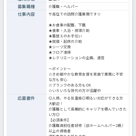
募集職種
介護職・ヘルパー
仕事内容
サ高住での訪問介護業務です☆
★お食事の配膳、下膳
★食事・入浴・排泄介助
★着替えのお手伝い
★就寝・起床の介助
★シーツ交換
★フロア清掃
★レクリエーションの企画、運営
～ポイント～
☆きめ細やかな教育支援を実施で業務に不安
な方も安心
☆ブランクのある方もOK
☆いろいろな世代の方が活躍中
応募要件
◎人柄、やる気重視◎明るい対応ができる方
大歓迎！
介護職として長期的にキャリアを積んでいきた
い方◎
【必須条件】
介護職員初任者研修（旧ホームヘルパー2級）
以上の資格者