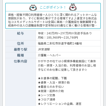
ここがポイント！
資格・経験不問◎利用者様一人ひとりと深く関われるアットホームな
雰囲気があり、すぐに馴染む事ができる環境ですよ♪運営する株式会
社コスモメディカルサポートは全国に薬局・介護施設を複数展開する
成長中の法人◎退職金制度や定年制は65歳など長く働ける環境が整っ
ていますよ。ご興味をお持ちの方は、お気軽にほっ介護までお問い合
わせ下さい。小多機での介護業務全般です。 ＜介護職 正職員 小規
給与
年収：243万円～297万円※別途手当あり
模多機能の求人＞
月給：180,960円～220,760円
住所
福島県二本松市針道字橇町24番地
最寄り駅
JR安達駅
職種
介護職・ヘルパー
仕事内容
かがやきの杜では小規模多機能施設にて身体
介助・排泄・入浴介助、利用者様のお話し相
手などのお仕事に従事して頂きます☆
★お食事の配膳、下膳
★食事・入浴・排泄介助
★着替えのお手伝い
★就寝・起床の介助
★シーツ交換
★フロア清掃
★レクリエーションの企画、運営