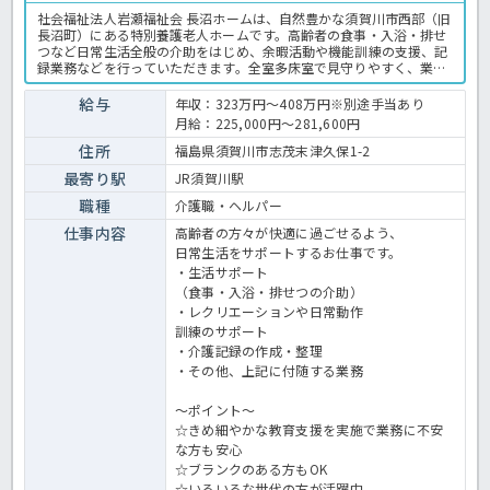
社会福祉法人岩瀬福祉会 長沼ホームは、自然豊かな須賀川市西部（旧
長沼町）にある特別養護老人ホームです。高齢者の食事・入浴・排せ
つなど日常生活全般の介助をはじめ、余暇活動や機能訓練の支援、記
録業務などを行っていただきます。全室多床室で見守りやすく、業務
が効率的に行える環境です。賞与は年3.7ヶ月分支給、年間休日は114
日と充実しており、仕事とプライベートの両立が可能です。緑に囲ま
給与
年収：323万円～408万円※別途手当あり
れた穏やかな環境で、入居者一人ひとりと向き合った丁寧なケアを実
月給：225,000円～281,600円
践したい方、ぜひ一緒に働きましょう！特養での介護業務全般です。
＜介護職 正職員 特別養護老人ホームの求人＞
住所
福島県須賀川市志茂末津久保1-2
最寄り駅
JR須賀川駅
職種
介護職・ヘルパー
仕事内容
高齢者の方々が快適に過ごせるよう、
日常生活をサポートするお仕事です。
・生活サポート
（食事・入浴・排せつの介助）
・レクリエーションや日常動作
訓練のサポート
・介護記録の作成・整理
・その他、上記に付随する業務
～ポイント～
☆きめ細やかな教育支援を実施で業務に不安
な方も安心
☆ブランクのある方もOK
☆いろいろな世代の方が活躍中