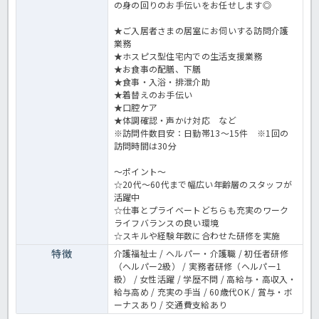
の身の回りのお手伝いをお任せします◎
★ご入居者さまの居室にお伺いする訪問介護
業務
★ホスピス型住宅内での生活支援業務
★お食事の配膳、下膳
★食事・入浴・排泄介助
★着替えのお手伝い
★口腔ケア
★体調確認・声かけ対応 など
※訪問件数目安：日勤帯13～15件 ※1回の
訪問時間は30分
～ポイント～
☆20代～60代まで幅広い年齢層のスタッフが
活躍中
☆仕事とプライベートどちらも充実のワーク
ライフバランスの良い環境
☆スキルや経験年数に合わせた研修を実施
特徴
介護福祉士 / ヘルパー・介護職 / 初任者研修
（ヘルパー2級） / 実務者研修（ヘルパー1
級） / 女性活躍 / 学歴不問 / 高給与・高収入・
給与高め / 充実の手当 / 60歳代OK / 賞与・ボ
ーナスあり / 交通費支給あり