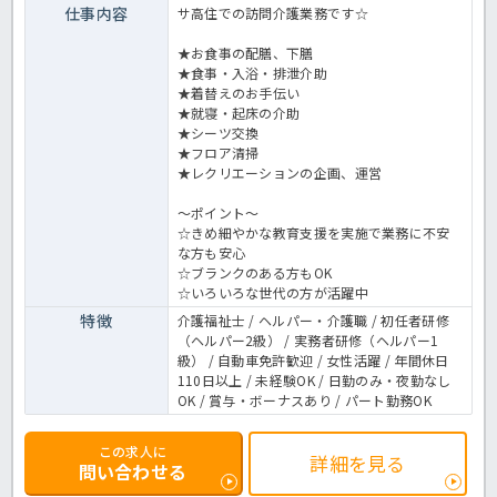
仕事内容
サ高住での訪問介護業務です☆
★お食事の配膳、下膳
★食事・入浴・排泄介助
★着替えのお手伝い
★就寝・起床の介助
★シーツ交換
★フロア清掃
★レクリエーションの企画、運営
～ポイント～
☆きめ細やかな教育支援を実施で業務に不安
な方も安心
☆ブランクのある方もOK
☆いろいろな世代の方が活躍中
特徴
介護福祉士 / ヘルパー・介護職 / 初任者研修
（ヘルパー2級） / 実務者研修（ヘルパー1
級） / 自動車免許歓迎 / 女性活躍 / 年間休日
110日以上 / 未経験OK / 日勤のみ・夜勤なし
OK / 賞与・ボーナスあり / パート勤務OK
この求人に
詳細を見る
問い合わせる