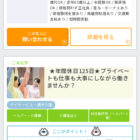
歳代OK / 定年65歳以上 / 未経験OK / 無資格
OK / 資格問わず正社員 / 賞与・ボーナスあり
/ 資格取得支援あり / 再雇用制度あり / 交通費
支給あり / 短時間夜勤
この求人に
詳細を見る
問い合わせる
二本松市
★年間休日125日★プライベー
トも仕事も大事にしながら働き
ませんか？
デイサービス・通所介護
初任者研修（ヘルパー2
ヘルパー・介護職
介護福祉士
級）
ここがポイント！