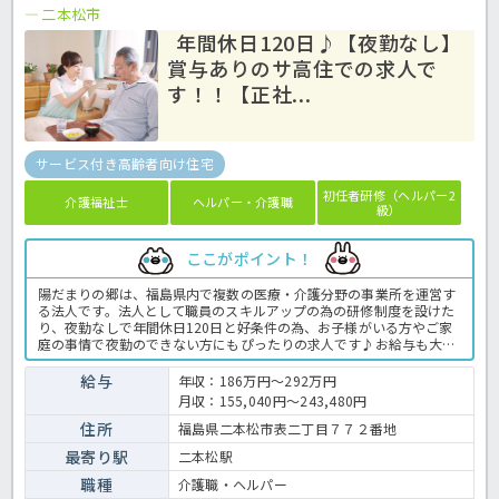
二本松市
年間休日120日♪【夜勤なし】
賞与ありのサ高住での求人で
す！！【正社...
サービス付き高齢者向け住宅
初任者研修（ヘルパー2
介護福祉士
ヘルパー・介護職
級）
ここがポイント！
陽だまりの郷は、福島県内で複数の医療・介護分野の事業所を運営す
る法人です。法人として職員のスキルアップの為の研修制度を設けた
り、夜勤なしで年間休日120日と好条件の為、お子様がいる方やご家
庭の事情で夜勤のできない方にもぴったりの求人です♪お給与も大事
だけど家庭が…、そんな方はぜひご応募ください！サービス付き高齢
者向け住宅での介護業務全般です。 ＜介護職 準社員 サ高住の求人
給与
年収：186万円～292万円
＞
月収：155,040円～243,480円
住所
福島県二本松市表二丁目７７２番地
最寄り駅
二本松駅
職種
介護職・ヘルパー