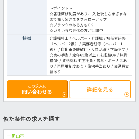
～ポイント～
☆各種研修制度があり、 入社後もさまざまな
面で働く皆さまをフォローアップ
☆ブランクのある方もOK
☆いろいろな世代の方が活躍中
特徴
介護福祉士 / ヘルパー・介護職 / 初任者研修
（ヘルパー2級） / 実務者研修（ヘルパー1
級） / 自動車免許歓迎 / 女性活躍 / 学歴不問 /
充実の手当 / 定年65歳以上 / 未経験OK / 無資
格OK / 資格問わず正社員 / 賞与・ボーナスあ
り / 再雇用制度あり / 住宅手当あり / 交通費支
給あり
この求人に
詳細を見る
問い合わせる
似た条件の求人を探す
郡山市