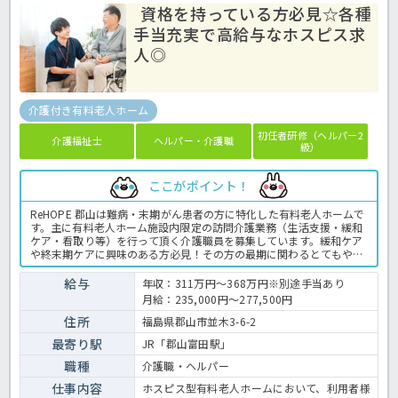
資格を持っている方必見☆各種
手当充実で高給与なホスピス求
人◎
介護付き有料老人ホーム
初任者研修（ヘルパー2
介護福祉士
ヘルパー・介護職
級）
ここがポイント！
ReHOPE 郡山は難病・末期がん患者の方に特化した有料老人ホームで
す。主に有料老人ホーム施設内限定の訪問介護業務（生活支援・緩和
ケア・看取り等）を行って頂く介護職員を募集しています。緩和ケア
や終末期ケアに興味のある方必見！その方の最期に関わるとてもやり
がいのあるお仕事です。初任者研修以上の介護の実務経験がある方で
あれば応募OK◎人気の高給与求人ですので、ご興味をお持ちの方はお
給与
年収：311万円～368万円※別途手当あり
早目にほっ介護までお問い合わせください☆有料老人ホームでの介護
月給：235,000円～277,500円
業務全般です。 ＜介護職 正職員 有料老人ホームの求人＞
住所
福島県郡山市並木3-6-2
最寄り駅
JR「郡山富田駅」
職種
介護職・ヘルパー
仕事内容
ホスピス型有料老人ホームにおいて、利用者様