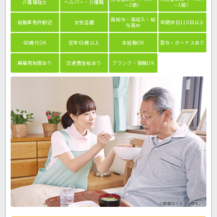
介護福祉士
ヘルパー・介護職
ー2級）
ー1級）
高給与・高収入・給
自動車免許歓迎
女性活躍
年間休日110日以上
与高め
60歳代OK
定年65歳以上
未経験OK
賞与・ボーナスあり
再雇用制度あり
交通費支給あり
ブランク・復職OK
※画像はイメージです。