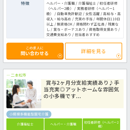
特徴
ヘルパー・介護職 / 介護福祉士 / 初任者研修
（ヘルパー2級） / 実務者研修（ヘルパー1
級） / 自動車免許歓迎 / 女性活躍 / 高給与・高
収入・給与高め / 充実の手当 / 年間休日110日
以上 / 無資格OK / 資格問わず正社員 / 残業な
し / 賞与・ボーナスあり / 資格取得支援あり /
交通費支給あり / 担当者おすすめ
この求人に
詳細を見る
問い合わせる
二本松市
賞与2ヶ月分支給実績あり♪手
当充実◎アットホームな雰囲気
の小多機です...
小規模多機能型居宅介護
初任者研修（ヘルパー2
介護福祉士
ヘルパー・介護職
級）