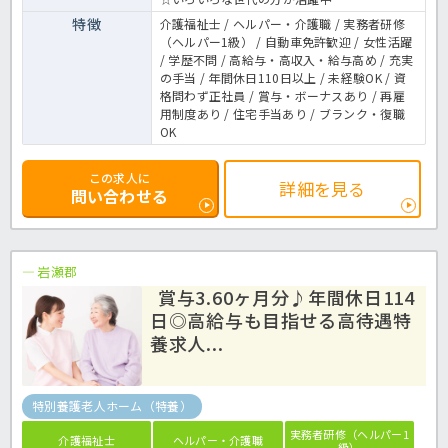
特徴
介護福祉士 / ヘルパー・介護職 / 実務者研修
（ヘルパー1級） / 自動車免許歓迎 / 女性活躍
/ 学歴不問 / 高給与・高収入・給与高め / 充実
の手当 / 年間休日110日以上 / 未経験OK / 資
格問わず正社員 / 賞与・ボーナスあり / 再雇
用制度あり / 住宅手当あり / ブランク・復職
OK
この求人に
詳細を見る
問い合わせる
岩瀬郡
賞与3.60ヶ月分♪年間休日114
日◎高給与も目指せる高待遇特
養求人...
特別養護老人ホーム（特養）
実務者研修（ヘルパー1
介護福祉士
ヘルパー・介護職
級）