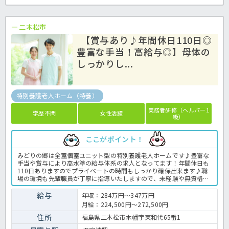
二本松市
【賞与あり♪年間休日110日◎
豊富な手当！高給与◎】母体の
しっかりし...
特別養護老人ホーム（特養）
実務者研修（ヘルパー1
学歴不問
女性活躍
級）
ここがポイント！
みどりの郷は全室個室ユニット型の特別養護老人ホームです♪豊富な
手当や賞与により高水準の給与体系の求人となってます！年間休日も
110日ありますのでプライベートの時間もしっかり確保出来ます♪職
場の環境も先輩職員が丁寧に指導いたしますので、未経験や無資格の
方も安心してお仕事可能です！資格支援取得制度もあるので資格を取
得しキャリアアップも実現可能♪母体のしっかりしている法人様のア
給与
年収：284万円～347万円
ットホームな特養求人です！特別養護老人ホ－ムでの介護業務全般で
月給：224,500円～272,500円
す。 ＜介護職 正職員 特別養護老人ホ－ムの求人＞
住所
福島県二本松市木幡字東和代65番1