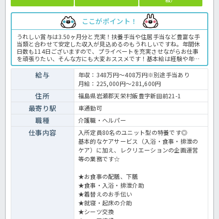
ここがポイント！
うれしい賞与は3.50ヶ月分と充実！扶養手当や住居手当など豊富な手
当類と合わせて安定した収入が見込めるのもうれしいですね。年間休
日数も114日ございますので、プライベートを充実させながらお仕事
を頑張りたい、そんな方にも大変おススメです！基本給は経験や年齢
を考慮して決定しますので、まずはお気軽にほっ介護までお問い合わ
せくださいね。特養での介護業務全般です。＜介護職 正職員 特養
給与
年収：348万円～408万円※別途手当あり
の求人＞
月給：225,000円～281,600円
住所
福島県岩瀬郡天栄村飯豊字新田前21-1
最寄り駅
車通勤可
職種
介護職・ヘルパー
仕事内容
入所定員80名のユニット型の特養です◎
基本的なケアサービス（入浴・食事・排泄の
ケア）に加え、レクリエーションの企画運営
等の業務です☆
★お食事の配膳、下膳
★食事・入浴・排泄介助
★着替えのお手伝い
★就寝・起床の介助
★シーツ交換