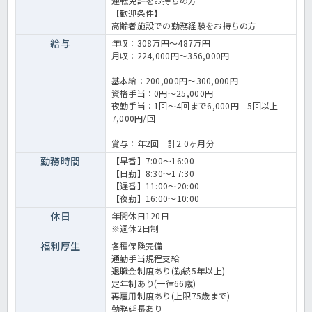
運転免許をお持ちの方
【歓迎条件】
高齢者施設での勤務経験をお持ちの方
給与
年収：308万円～487万円
月収：224,000円～356,000円
基本給：200,000円～300,000円
資格手当：0円～25,000円
夜勤手当：1回～4回まで6,000円 5回以上
7,000円/回
賞与：年2回 計2.0ヶ月分
勤務時間
【早番】7:00～16:00
【日勤】8:30～17:30
【遅番】11:00～20:00
【夜勤】16:00～10:00
休日
年間休日120日
※週休2日制
福利厚生
各種保険完備
通勤手当規程支給
退職金制度あり(勤続5年以上)
定年制あり(一律66歳)
再雇用制度あり(上限75歳まで)
勤務延長あり