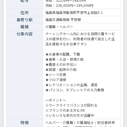
給与
年収：322万円～386万円
介護業務全般です。 ＜介護職 正職員 有料老人ホームの求人＞
月給：238,000円～289,000円
住所
福島県福島市飯坂町平野字上前田5-1
最寄り駅
福島交通飯坂線 平野駅
職種
介護職・ヘルパー
仕事内容
ナーシングホーム内における訪問介護サービ
スの提供を行い、利用者の快適で自立した生
活を援助するお仕事です☆
★お食事の配膳、下膳
★食事・入浴・排泄介助
★着替えのお手伝い
★就寝・起床の介助
★シーツ交換
★フロア清掃
★レクリエーションの企画、運営
★パソコン、タブレットでの入力業務
～ポイント～
☆ワークライフバランスが図れる
☆ブランクのある方もOK
☆いろいろな世代の方が活躍中
特徴
ヘルパー・介護職 / 介護福祉士 / 初任者研修