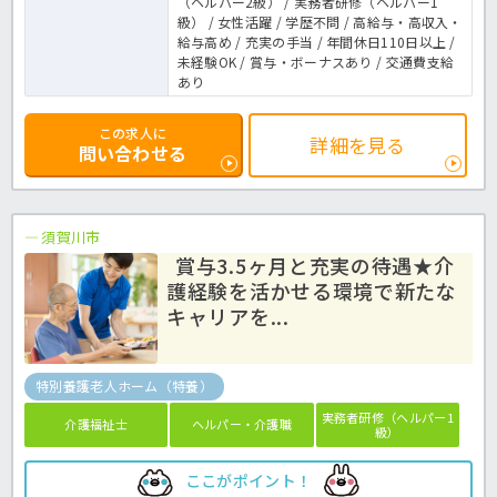
（ヘルパー2級） / 実務者研修（ヘルパー1
級） / 女性活躍 / 学歴不問 / 高給与・高収入・
給与高め / 充実の手当 / 年間休日110日以上 /
未経験OK / 賞与・ボーナスあり / 交通費支給
あり
この求人に
詳細を見る
問い合わせる
須賀川市
賞与3.5ヶ月と充実の待遇★介
護経験を活かせる環境で新たな
キャリアを...
特別養護老人ホーム（特養）
実務者研修（ヘルパー1
介護福祉士
ヘルパー・介護職
級）
ここがポイント！