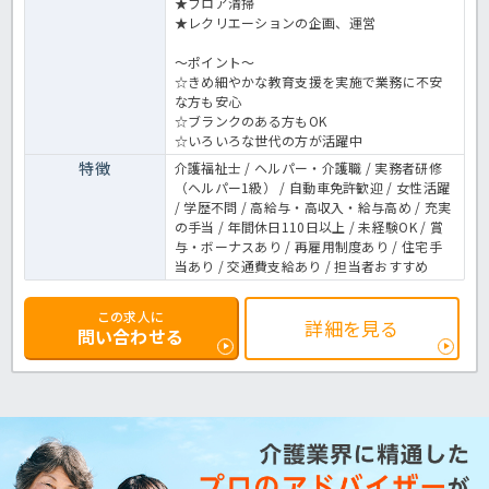
★フロア清掃
★レクリエーションの企画、運営
～ポイント～
☆きめ細やかな教育支援を実施で業務に不安
な方も安心
☆ブランクのある方もOK
☆いろいろな世代の方が活躍中
特徴
介護福祉士 / ヘルパー・介護職 / 実務者研修
（ヘルパー1級） / 自動車免許歓迎 / 女性活躍
/ 学歴不問 / 高給与・高収入・給与高め / 充実
の手当 / 年間休日110日以上 / 未経験OK / 賞
与・ボーナスあり / 再雇用制度あり / 住宅手
当あり / 交通費支給あり / 担当者おすすめ
この求人に
詳細を見る
問い合わせる