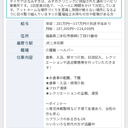
デイケアはなみずきは、みずのクリニックに併設された通所リハビリ
事業所です。1日定員30名で、一人一人に時間をかけて対応していま
す。アットホームな場所づくりを意識し笑顔が絶えない場所になるよ
うに日々取り組んでいます☆介護福祉士お持ちの方や経験がある方大
歓迎★少しでも気になったらほっ介護までお問合せください♪デイケ
アでの介護業務全般です。 ＜介護職 正職員 デイケアの求人＞
給与
年収：281万円～337万円※別途手当あり
月給：187,000円～224,000円
住所
福島県二本松市根崎1丁目55番地
最寄り駅
JR二本松駅
職種
介護職・ヘルパー
仕事内容
食事、入浴、排せつ介助、日誌記入、レクリ
エーションや送迎業務等を行っていただきま
す！
★お食事の配膳、下膳
★食事・入浴・排泄介助
★フロア清掃
★レクリエーションの企画、運営
～ポイント～
☆育児休暇取得など子育て支援あり、女性の
方も安心
☆ブランクのある方もOK
☆いろいろな世代の方が活躍中