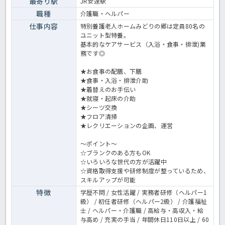
最寄り駅
JR安達駅
職種
介護職・ヘルパー
仕事内容
特別養護老人ホームみどりの郷は定員80名の
ユニット型特養。
基本的なケアサービス（入浴・食事・排泄)業
務です◎
★お食事の配膳、下膳
★食事・入浴・排泄介助
★着替えのお手伝い
★就寝・起床の介助
★シーツ交換
★フロア清掃
★レクリエーションの企画、運営
～ポイント～
☆ブランクのある方もOK
☆いろいろな世代の方が活躍中
☆資格取得支援や研修制度が整っているため、
スキルアップが可能
特徴
学歴不問 / 女性活躍 / 実務者研修（ヘルパー1
級） / 初任者研修（ヘルパー2級） / 介護福祉
士 / ヘルパー・介護職 / 高給与・高収入・給
与高め / 充実の手当 / 年間休日110日以上 / 60