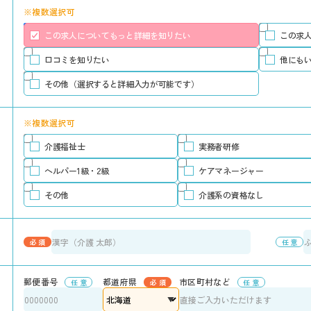
※複数選択可
この求人についてもっと詳細を知りたい
この求
口コミを知りたい
他にも
その他（選択すると詳細入力が可能です）
※複数選択可
介護福祉士
実務者研修
ヘルパー1級・2級
ケアマネージャー
その他
介護系の資格なし
郵便番号
都道府県
市区町村など