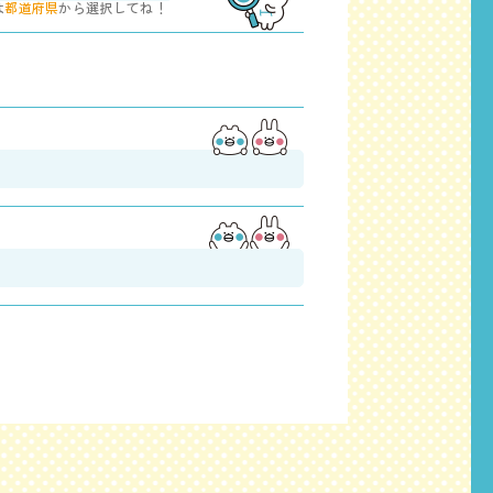
は
都道府県
から選択してね！