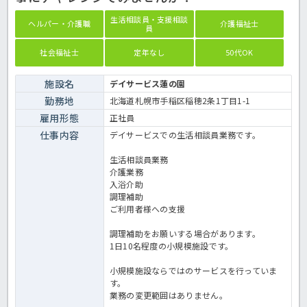
生活相談員・支援相談
ヘルパー・介護職
介護福祉士
員
社会福祉士
定年なし
50代OK
施設名
デイサービス蓮の園
勤務地
北海道札幌市手稲区稲穂2条1丁目1-1
雇用形態
正社員
仕事内容
デイサービスでの生活相談員業務です。
生活相談員業務
介護業務
入浴介助
調理補助
ご利用者様への支援
調理補助をお願いする場合があります。
1日10名程度の小規模施設です。
小規模施設ならではのサービスを行っていま
す。
業務の変更範囲はありません。