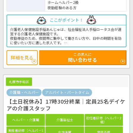
ホームヘルパー2級
夜勤経験のある方
ここがポイント！
介護老人保健施設手稲あんじゅは、社会福祉法人手稲ロータス会が運
営する介護老人保健施設です。
夜勤専従のため、夜間帯に集中して働きたい方や、日中の時間を有効
に使いたい方に適した求人です。
JR手稲駅から職員送迎があり、無料駐車場も利用できるため、通勤方
法を選びやすい環境です。
この求人に
介護施設での経験がある方はもちろん、初任者研修などの資格を活か
詳細を見る
問い合わせる
したい方にもおすすめです。
ご興味がありましたら是非ほっ介護までお問合せ下さい！老健での介
護業務全般です。＜介護職 パート 老健の求人＞
札幌市手稲区
介護職・ヘルパー
アルバイト・パートタイム
【土日祝休み】17時30分終業｜定員25名デイケ
アの介護スタッフ
初任者研修（ヘルパー2
ヘルパー・介護職
介護福祉士
級）
実務者研修（ヘルパー1
女性活躍
学歴不問