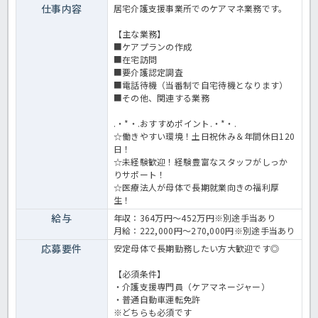
仕事内容
居宅介護支援事業所でのケアマネ業務です。
【主な業務】
■ケアプランの作成
■在宅訪問
■要介護認定調査
■電話待機（当番制で自宅待機となります）
■その他、関連する業務
.・*・.おすすめポイント.・*・.
☆働きやすい環境！土日祝休み＆年間休日120
日！
☆未経験歓迎！経験豊富なスタッフがしっか
りサポート！
☆医療法人が母体で長期就業向きの福利厚
生！
給与
年収：364万円～452万円※別途手当あり
月給：222,000円～270,000円※別途手当あり
応募要件
安定母体で長期勤務したい方大歓迎です◎
【必須条件】
・介護支援専門員（ケアマネージャー）
・普通自動車運転免許
※どちらも必須です