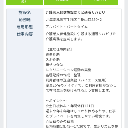
級）
施設名
介護老人保健施設ほくと通所リハビリ
勤務地
北海道札幌市手稲区手稲山口550−2
雇用形態
アルバイト・パートタイム
仕事内容
介護老人保健施設に併設する通所リハビリで
介護業務を担当します。
【主な仕事内容】
食事介助
入浴介助
排せつ介助
レクリエーション活動の実施
各種記録の作成・整理
利用者様の送迎業務（ハイエース使用）
定員25名のデイケアで、ご利用者様が安心し
て在宅生活を続けられるよう支援します。
～ポイント～
☆土日祝休み・年間休日121日
週末や年末年始はしっかり休めるため、仕事
とプライベートを両立しやすい環境です。
☆日勤のみの勤務
勤務時間は8:45～17:30です。生活リズムを整