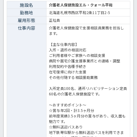
施設名
介護老人保健施設エル・クォール平和
勤務地
北海道札幌市西区平和2条11丁目2-5
雇用形態
正社員
仕事内容
介護老人保健施設で支援相談員業務を担当し
ます。
【主な仕事内容】
入所・退所の相談対応
ご利用者様やご家族への相談支援
病院や居宅介護支援事業所との連絡・調整
利用契約や各種手続き
在宅復帰に向けた支援
その他付随する相談援助業務
入所定員100名、通所リハビリテーション定員
60名の介護老人保健施設です。
～おすすめポイント～
☆賞与年2回・計3.5ヶ月分
前年度実績3.5ヶ月分の賞与があり、収入面も
魅力です。
☆無料送迎バスあり
地下鉄琴似駅から無料送迎バスを利用できま