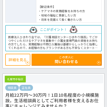
【歓迎条件】
・ケアマネの実務経験をお持ちの方
・地域の福祉に貢献したい方
・将来を見据えて長く働きたい方
ここがポイント！
医療法人ひまわり会では、「介護相談センターひまわり銭函」でごか
つやくいただけるケアマネを募集中！介護支援専門員の資格をお持ち
の方でしたら、実務経験は不問◎入職後は基礎からしっかりと指導し
てくれるので、未経験の方もブランクがある方も不安なくスタートい
ただけます☆土日祝休みで年間休日は120日。勤務時間は8:45～17:15
と実働7.5時間ですので、ワークライフバランスもバッチリ♪JR銭函
この求人に
駅からも徒歩圏内ですが、送迎バスも利用可能です◎マイカー通勤希
詳細を見る
問い合わせる
望の方は無料駐車場も完備！資格を活かして居宅ケアマネとして働き
たい方は、是非ご応募下さい！居宅介護支援事業所でのケアマネ業務
全般です。
＜介護職 正職員 介護支援専門員の求人＞
札幌市手稲区
相談員
正社員
月給22万円～30万円！1日10名程度の小規模施
設。生活相談員としてご利用者様を支えるお仕
事にチャレンジてみませんか？