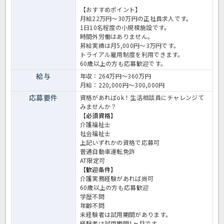
【おすすめポイント】
月給22万円～30万円の正社員求人です。
1日10名程度の小規模施設です。
時間外労働はありません。
昇給実績は月5,000円～3万円です。
トライアル雇用制度を利用できます。
60歳以上の方も応募歓迎です。
給与
年収：264万円～360万円
月給：220,000円～300,000円
応募要件
資格があればok！生活相談員にチャレンジて
みませんか？
【必須資格】
介護福祉士
社会福祉士
上記いずれかの資格で応募可
普通自動車運転免許
AT限定可
【歓迎条件】
介護実務経験があれば尚可
60歳以上の方も応募歓迎
学歴不問
年齢不問
未経験者は試用期間があります。
経験者は試用期間1ヶ月です。