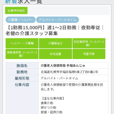
新着
求人一覧
札幌市手稲区
介護職・ヘルパー
アルバイト・パートタイム
【1勤務15,000円】週1～2日勤務｜夜勤専従｜
老健の介護スタッフ募集
初任者研修（ヘルパー2
ヘルパー・介護職
介護福祉士
級）
実務者研修（ヘルパー1
女性活躍
学歴不問
級）
施設名
介護老人保健施設 手稲あんじゅ
勤務地
北海道札幌市手稲区稲穂5条2丁目6番1号
雇用形態
アルバイト・パートタイム
仕事内容
介護老人保健施設で夜間の介護業務全般を担
当します。
【主な仕事内容】
食事介助
排せつ介助
就寝・起床介助