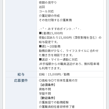
夜間の見守り
巡回
コール対応
介護記録の作成
その他付随する介護業務
.・*・.おすすめポイント.・*・.
■1勤務15,000円
夜勤1回あたり15,000円（深夜割増を含む）の
給与設定です。
■週1～2日勤務
勤務日数が少なく、ライフスタイルに合わせ
た働き方を相談できます。
■送迎・マイカー通勤に対応
JR手稲駅からの職員送迎があり、無料駐車場
も利用できます。
給与
日給：15,000円／勤務
応募要件
◎高給与◎で将来性重視の方
【必須条件】
資格不問
学歴不問
【歓迎条件】
介護施設での勤務経験
介護職員初任者研修修了者