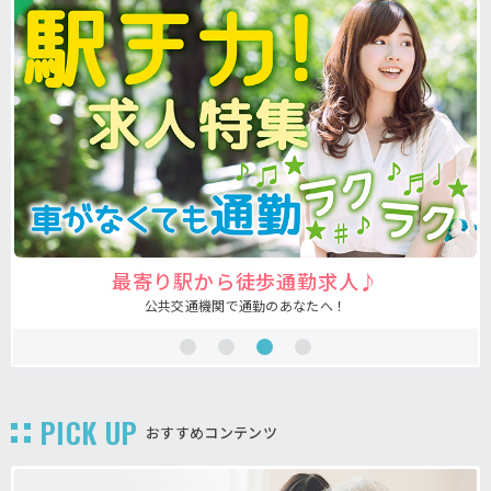
駅から徒歩通勤求人♪
注目の
交通機関で通勤のあなたへ！
あなたの
PICK UP
おすすめコンテンツ