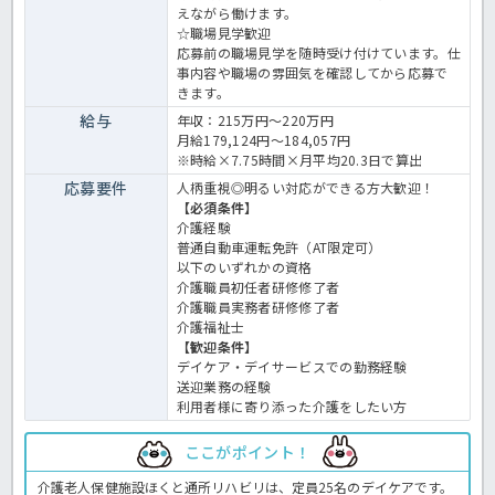
えながら働けます。
☆職場見学歓迎
応募前の職場見学を随時受け付けています。仕
事内容や職場の雰囲気を確認してから応募で
きます。
給与
年収：215万円～220万円
月給179,124円～184,057円
※時給×7.75時間×月平均20.3日で算出
応募要件
人柄重視◎明るい対応ができる方大歓迎！
【必須条件】
介護経験
普通自動車運転免許（AT限定可）
以下のいずれかの資格
介護職員初任者研修修了者
介護職員実務者研修修了者
介護福祉士
【歓迎条件】
デイケア・デイサービスでの勤務経験
送迎業務の経験
利用者様に寄り添った介護をしたい方
ここがポイント！
介護老人保健施設ほくと通所リハビリは、定員25名のデイケアです。