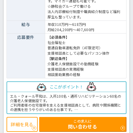
す。マイカー通勤も可能です。
☆静和会グループで働ける
法人内診療給付制度や職員紹介制度など福利
厚生も整っています。
給与
年収310万円～618万円
月給204,200円～407,600円
応募要件
【必須条件】
社会福祉士
普通自動車運転免許（AT限定可）
支援相談員として必要なパソコン操作
【歓迎条件】
介護老人保健施設での勤務経験
支援相談員の実務経験
相談援助業務の経験
ここがポイント！
エル・クォール平和は、入所100名・通所リハビリテーション60名の
介護老人保健施設です。
ご利用者様の在宅復帰を支える支援相談員として、病院や関係機関と
の連携を担うやりがいのある仕事です。
賞与は前年度実績3.5ヶ月分で、退職金制度や法人内診療給付制度な
ど福利厚生も充実しています。
この求人に
地下鉄琴似駅から無料送迎バスがあり、通勤しやすい環境も魅力で
詳細を見る
問い合わせる
す。
老健の相談員での業務全般です。