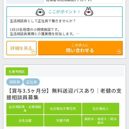
ここがポイント！
生活相談員として正社員で働きませんか？
1日10名程度の小規模施設です。
生活相談員業務と介護業務を担当します。
月給は22万円～30万円です。
時間外労働はありません。
この求人に
介護福祉士または社会福祉士が必要です。
詳細を見る
問い合わせる
普通自動車運転免許も必須となります。
60歳以上の方も応募歓迎です。
トライアル雇用も利用できます。
資格を活かして働きたい方におすすめです。
＜生活相談員 正社員 デイサービスの求人＞
札幌市西区
相談員
正社員
【賞与3.5ヶ月分】無料送迎バスあり｜老健の支
援相談員募集
生活相談員・支援相談
社会福祉主事任用
社会福祉士
員
高給与・高収入・給与
女性活躍
学歴不問
高め