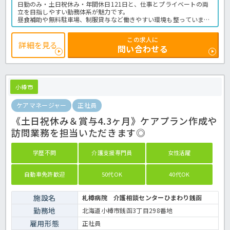
日勤のみ・土日祝休み・年間休日121日と、仕事とプライベートの両
立を目指しやすい勤務体系が魅力です。
昼食補助や無料駐車場、制服貸与など働きやすい環境も整っていま
す。
応募前の職場見学も歓迎しているため、施設の雰囲気を確認してから
この求人に
応募できます。
詳細を見る
問い合わせる
気になる方はほっ介護までお気軽にお問い合わせください！
老健での介護業務全般です。＜介護職 正職員 老健の求人＞
小樽市
ケアマネージャー
正社員
《土日祝休み＆賞与4.3ヶ月》ケアプラン作成や
訪問業務を担当いただきます◎
学歴不問
介護支援専門員
女性活躍
自動車免許歓迎
50代OK
40代OK
施設名
札樽病院 介護相談センターひまわり銭函
勤務地
北海道小樽市銭函3丁目298番地
雇用形態
正社員